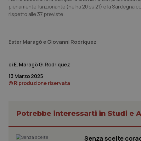
pienamente funzionante (ne ha 20 su 21) e la Sardegna con
rispetto alle 37 previste.
I cookie necessari con
e l'accesso alle aree 
Nome
Ester Maragò e Giovanni Rodriquez
VISITOR_PRIVACY_
E. Maragò G. Rodriquez
13 Marzo 2025
CookieScriptConse
© Riproduzione riservata
tracking-sites-ironf
tracking-enable
Potrebbe interessarti in Studi e A
tracking-sites-ironf
session-id
Senza scelte coragg
_ga