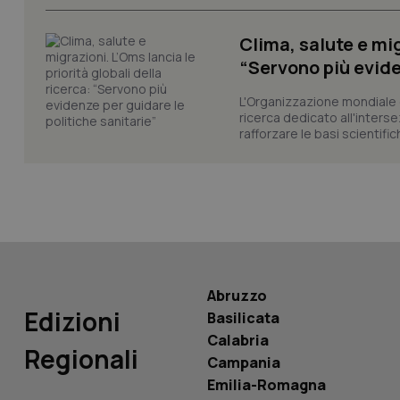
__Secure-YNID
Clima, salute e mig
“Servono più evide
YSC
L'Organizzazione mondiale d
ricerca dedicato all'interse
__Secure-
rafforzare le basi scientifich
ROLLOUT_TOKEN
tracking-sites-
ironfish-tracking-
named-enable
Abruzzo
Edizioni
Basilicata
Calabria
Regionali
Campania
Emilia-Romagna