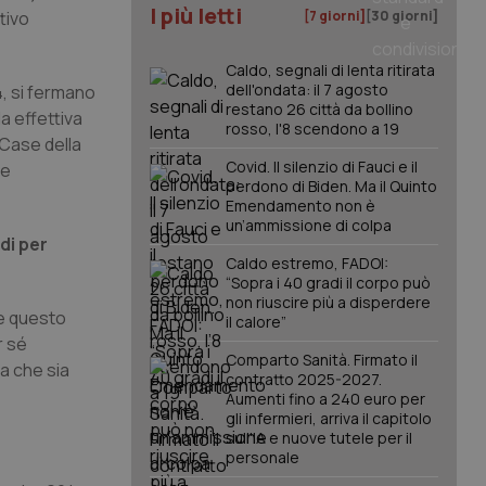
I più letti
tivo
[7 giorni]
[30 giorni]
Caldo, segnali di lenta ritirata
dell'ondata: il 7 agosto
4, si fermano
restano 26 città da bollino
a effettiva
rosso, l'8 scendono a 19
 Case della
Covid. Il silenzio di Fauci e il
re
perdono di Biden. Ma il Quinto
Emendamento non è
un’ammissione di colpa
rdi per
Caldo estremo, FADOI:
“Sopra i 40 gradi il corpo può
non riuscire più a disperdere
re questo
il calore”
r sé
Comparto Sanità. Firmato il
ma che sia
contratto 2025-2027.
Aumenti fino a 240 euro per
gli infermieri, arriva il capitolo
sull'IA e nuove tutele per il
personale