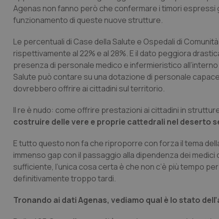
Agenas non fanno però che confermare i timori espressi già
funzionamento di queste nuove strutture.
Le percentuali di Case della Salute e Ospedali di Comunità
rispettivamente al 22% e al 28%. E il dato peggiora drast
presenza di personale medico e infermieristico all’interno d
Salute può contare su una dotazione di personale capace d
dovrebbero offrire ai cittadini sul territorio.
Il re è nudo: come offrire prestazioni ai cittadini in struttu
costruire delle vere e proprie cattedrali nel deserto
E tutto questo non fa che riproporre con forza il tema dell
immenso gap con il passaggio alla dipendenza dei medici di
sufficiente, l’unica cosa certa è che non c’è più tempo per
definitivamente troppo tardi.
Tronando ai dati Agenas, vediamo qual è lo stato dell’a