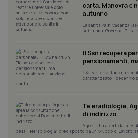
carta. Manovra e no
autunno
La sanità va in ‘vacanza’ las
settimana, Governo, Parlame
PHPSESSID
Il Ssn recupera pe
pensionamenti, ma
Il Servizio sanitario nazio
caratterizzato il decennio 
_ga_KM60CM4NPH
quota...
Teleradiologia, A
Nome
Nome
di indirizzo
VISITOR_INFO1_LIV
_ga_0VMQEQKQ1N
Agenas ha aperto la consult
della Teleradiologia”, predisposto da un Gruppo di Lavoro istit