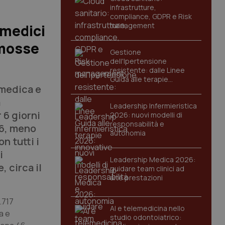
infrastrutture,
compliance, GDPR e Risk
management
 medici
omosse
Gestione
dell'Ipertensione
resistente: dalle Linee
Guida alle terapie
 medica e
innovative
a
Leadership Infermieristica
 6 giorni
2026: nuovi modelli di
responsabilità e
46, meno
autonomia
n tutti i
i
Leadership Medica 2026:
 circa il
guidare team clinici ad
alte prestazioni
.717
AI e telemedicina nello
a e
studio odontoiatrico: