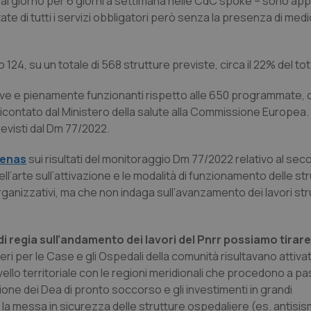
re al giorno per 6 giorni a settimana nelle CdC spoke – sono ap
e di tutti i servizi obbligatori però senza la presenza di medi
124, su un totale di 568 strutture previste, circa il 22% del tot
ttive e pienamente funzionanti rispetto alle 650 programmate, 
dicontato dal Ministero della salute alla Commissione Europea.
revisti dal Dm 77/2022.
genas
sui risultati del monitoraggio Dm 77/2022 relativo al se
’arte sull’attivazione e le modalità di funzionamento delle st
anizzativi, ma che non indaga sull’avanzamento dei lavori stru
di regia sull’andamento dei lavori del Pnrr possiamo tirar
ieri per le Case e gli Ospedali della comunità risultavano attiva
ivello territoriale con le regioni meridionali che procedono a pa
ione dei Dea di pronto soccorso e gli investimenti in grandi
la messa in sicurezza delle strutture ospedaliere (es. antisismi