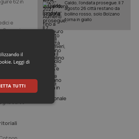
guire 62 in
Caldo, l’ondata prosegue. Il 7
agosto 26 città restano da
bollino rosso, solo Bolzano
torna in giallo
dici e
e 2 sono in
 con 46
ilizzando il
no la Liguria
cookie.
Leggi di
eto con 43
ETTA TUTTI
i comunità
Sicilia su 48
degna sui 33
keting
itoriali
 Cot non