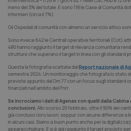
infermieristica – h 24 e 7 giorni su 7 nelle CdC Hub e 12 o
meno del 3% del totale. E sono 118 le Case di Comunità dotat
infermieri (circa il 7%).
Gli Ospedali di comunità con almeno un servizio attivo sono 
Sono invece 642 le Centrali operative territoriali (Cot) a
480 hanno raggiunto il target di rilevanza comunitaria ren
strutture che superano il target in linea con gli standard p
Questa la fotografia scattata dal
Report nazionale di A
semestre 2024. Un monitoraggio che fotografa lo stato dell
previste appunto dal Dm 77 con un focus sugli standard org
finanziati nell’ambito del Pnrr.
Se incrociamo i dati di Agenas con quelli dalla Cabina 
conclusioni.
Allo scorso 20 febbraio, oltre il 90% dei cant
già concluso i loro lavori, seppur con alcune differenze a l
in alcuni casi. Siamo a buon punto anche per la digitalizzaz
apparecchiature. E si è già raggiunto il target previsto per 