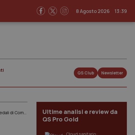
8 Agosto 2026
13:39
ti
QS Club
Newsletter
Ultime analisi e review da
Case della comunità senza il personale: appena il 3% attive con medici e infermieri. Funzionanti il 22% degli ospedali di Comunità. Promosse le Cot. Il report Agenas sul Dm 77
QS Pro Gold
Cloud sanitario: