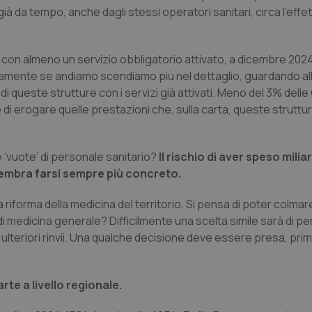
 da tempo, anche dagli stessi operatori sanitari, circa l’effet
 con almeno un servizio obbligatorio attivato, a dicembre 202
icamente se andiamo scendiamo più nel dettaglio, guardando all
i queste strutture con i servizi già attivati. Meno del 3% delle
i erogare quelle prestazioni che, sulla carta, queste struttu
re ‘vuote’ di personale sanitario?
Il rischio di aver speso milia
 sembra farsi sempre più concreto.
a riforma della medicina del territorio. Si pensa di poter colma
 medicina generale? Difficilmente una scelta simile sarà di pe
 ulteriori rinvii. Una qualche decisione deve essere presa, pri
rte a livello regionale.