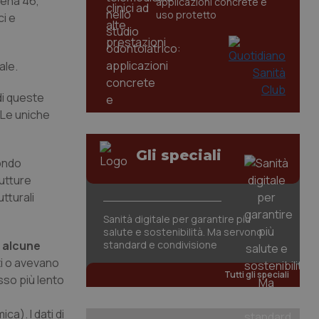
pena 46,
applicazioni concrete e
uso protetto
ci e
ale.
di queste
 Le uniche
Gli speciali
condo
rutture
tturali
Sanità digitale per garantire più
salute e sostenibilità. Ma servono
e alcune
standard e condivisione
ti o avevano
Tutti gli speciali
sso più lento
ca). I dati di