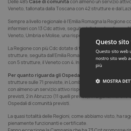
Delle 485
Case di comunità
con almeno un servizio attivo
Veneto, tallonata dalla Toscana con 42 strutture e dal Laz
Sempre a livello regionale è l’Emilia Romagna la Regione c
infermieri con 13 Cdc attive, seguita dalla Lombardia con 1
Veneto, Umbria e Molise, una rispettivamente in Liguria e 
Questo sito 
La Regione con più Cdc dotate di tutti i servizi obbligato
Questo sito web ut
strutture, seguita dall’Emilia Romagna con 26 CdC. 13 quelle
nostro sito web ac
con 5 strutture, il Veneto con 4. In Umbria sono 3, nelle Mar
più
Per quanto riguarda gli Ospedali di comunità
con almen
MOSTRA DET
strutture sulle 71 previste, in Lombardia ce ne sono 25 sul
con almeno un servizio attivo rispetto ai 48 previsti. Sette i
previsti, 2 in Abruzzo (11 quelli previsti), in Liguria, March
Neces
Ospedali di comunità previsti.
La quasi totalità delle Regioni, come abbiamo visto, ha raggi
pienamente funzionanti e certificate.
Fanno eccezione la Campania che ha 73 Cot promosse rispe