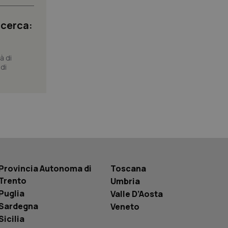
 tenere traccia
i Youtube incorporati
tore del sito web sta
icerca:
ell'interfaccia di
 tenere traccia
à di
di
r la gestione
one dell’esperienza
e per abilitare il
loggato con identity
Provincia Autonoma di
Toscana
Trento
Umbria
Puglia
Valle D’Aosta
Sardegna
Veneto
Sicilia