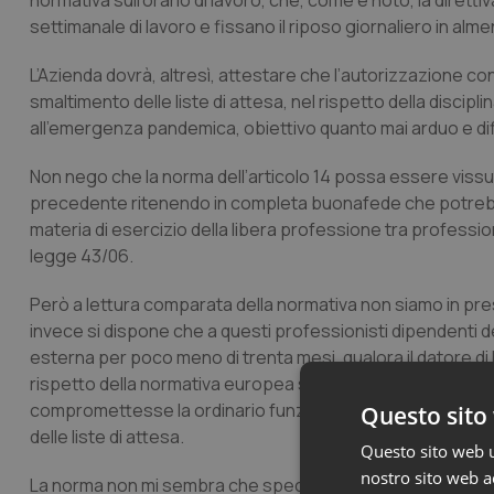
normativa sull’orario di lavoro, che, come è noto, la dirett
settimanale di lavoro e fissano il riposo giornaliero in alme
L’Azienda dovrà, altresì, attestare che l’autorizzazione co
smaltimento delle liste di attesa, nel rispetto della discip
all’emergenza pandemica, obiettivo quanto mai arduo e diff
Non nego che la norma dell’articolo 14 possa essere vissu
precedente ritenendo in completa buonafede che potreb
materia di esercizio della libera professione tra professioni
legge 43/06.
Però a lettura comparata della normativa non siamo in pres
invece si dispone che a questi professionisti dipendenti del
esterna per poco meno di trenta mesi, qualora il datore di l
rispetto della normativa europea sul tetto massimo di orario
compromettesse la ordinario funzionamento dell’attività az
Questo sito 
delle liste di attesa.
Questo sito web ut
nostro sito web ac
La norma non mi sembra che specifichi quali incarichi o at