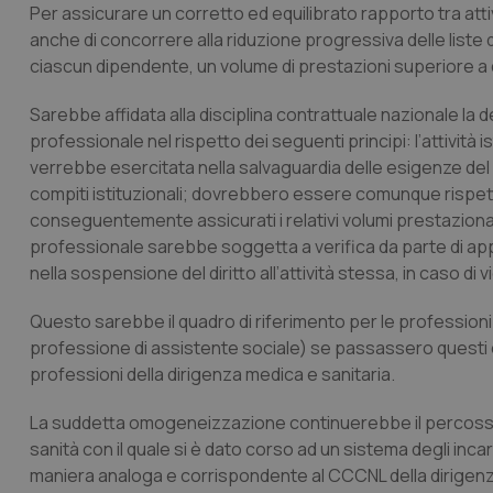
Per assicurare un corretto ed equilibrato rapporto tra attiv
anche di concorrere alla riduzione progressiva delle liste 
_ga_KM60CM4NPH
ciascun dipendente, un volume di prestazioni superiore a qu
Sarebbe affidata alla disciplina contrattuale nazionale la def
professionale nel rispetto dei seguenti principi: l’attività 
Nome
Nome
verrebbe esercitata nella salvaguardia delle esigenze del se
VISITOR_INFO1_LIV
compiti istituzionali; dovrebbero essere comunque rispettat
_ga_0VMQEQKQ1N
conseguentemente assicurati i relativi volumi prestazionali 
professionale sarebbe soggetta a verifica da parte di app
nella sospensione del diritto all’attività stessa, in caso di vi
__Secure-YNID
Questo sarebbe il quadro di riferimento per le profession
professione di assistente sociale) se passassero quest
YSC
professioni della dirigenza medica e sanitaria.
__Secure-
La suddetta omogeneizzazione continuerebbe il percosso 
ROLLOUT_TOKEN
sanità con il quale si è dato corso ad un sistema degli inca
maniera analoga e corrispondente al CCCNL della dirigenz
tracking-sites-