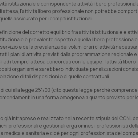
buon esempio è mantenere uno s
ità istituzionale e corrispondente attività libero professionale
un utente tra le pagine.
di attesa, l’attività libero professionale non potrebbe comport
.quotidianosanita.it
1 anno 1
Questo cookie viene utilizzato d
ella assicurato per i compiti istituzionali.
mese
per mantenere lo stato della ses
inizione del corretto equilibrio fra attività istituzionale e attiv
istituzionale è prevalente rispetto a quella libero professionale
Fornitore
Fornitore
/
/
Dominio
Scadenza
Descrizione
Scadenza
Descrizione
rvizio e della prevalenza dei volumi orari di attività necessari
Dominio
E
5 mesi 4
Questo cookie è impostato da Youtube per
Google LLC
i i piani di attività previsti dalla programmazione regionale e
settimane
delle preferenze dell'utente per i video d
.youtube.com
.quotidianosanita.it
1 anno 1
Questo cookie viene utilizzato da Google Analy
nei siti; può anche determinare se il visita
mese
lo stato della sessione.
ed i tempi di attesa concordati con le equipe; l’attività libero
utilizzando la nuova o la vecchia versione d
ositi organismi e sarebbero individuate penalizzazioni consi
Youtube.
olazione di tali disposizioni o di quelle contrattuali.
.youtube.com
5 mesi 4
Questo cookie è impostato da Youtube per
settimane
delle preferenze dell'utente per i video d
nei siti; può anche determinare se il visita
i di cui alla legge 251/00 (cito questa legge perché comprende
utilizzando la nuova o la vecchia versione d
Youtube.
i emendamenti in una forma omogenea a quanto previsto per l
Sessione
Questo cookie è impostato da YouTube per
Google LLC
delle visualizzazioni dei video incorporati.
.youtube.com
.youtube.com
5 mesi 4
Questo cookie è impostato da YouTube pe
già intrapreso e realizzato nella recente stipula del CCNL d
settimane
dell'autenticazione e della personalizzazi
richi professionali e gestionali
erga omnes
i professionisti dell
utente
a medica e sanitaria e cioè per ogni professionista del comp
www.quotidianosanita.it
4
Questo cookie è impostato dall'applicazion