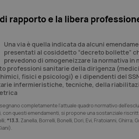
di rapporto e la libera professio
Una via è quella indicata da alcuni emendame
presentati al cosiddetto “decreto bollette” c
prevedono di omogeneizzare la normativa in 
to professioni sanitarie della dirigenza (medici
chimici, fisici e psicologi) e i dipendenti del SS
rie infermieristiche, tecniche, della riabilitaz
etrica
disegnano completamente l’attuale quadro normativo dell’esclus
 cui, con questi emendamenti, si propone una sostanziale riscrit
lli;
*13.3.
Zanella, Borrelli, Bonelli, Dori, Evi, Fratoianni, Ghirra, G
Ciani
).