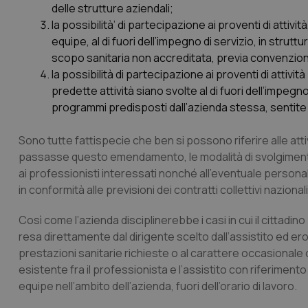
delle strutture aziendali;
CookieScriptConse
la possibilità’ di partecipazione ai proventi di attivi
equipe, al di fuori dell’impegno di servizio, in struttu
scopo sanitaria non accreditata, previa convenzion
la possibilità di partecipazione ai proventi di attivi
tracking-sites-ironf
tracking-enable
predette attività siano svolte al di fuori dell’impeg
programmi predisposti dall’azienda stessa, sentite l
tracking-sites-ironf
session-id
Sono tutte fattispecie che ben si possono riferire alle attiv
passasse questo emendamento, le modalità di svolgimento dell
_ga
ai professionisti interessati nonché all’eventuale personal
in conformità alle previsioni dei contratti collettivi nazionali
Così come l’azienda disciplinerebbe i casi in cui il cittad
resa direttamente dal dirigente scelto dall’assistito ed erog
prestazioni sanitarie richieste o al carattere occasionale 
PHPSESSID
esistente fra il professionista e l’assistito con riferimento 
equipe nell’ambito dell’azienda, fuori dell’orario di lavoro.