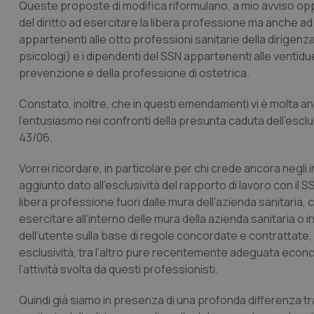
Queste proposte di modifica riformulano, a mio avviso op
del diritto ad esercitare la libera professione ma anche a
appartenenti alle otto professioni sanitarie della dirigenza (
psicologi) e i dipendenti del SSN appartenenti alle ventidue 
prevenzione e della professione di ostetrica.
Constato, inoltre, che in questi emendamenti vi è molta an
l’entusiasmo nei confronti della presunta caduta dell’esclusi
43/06.
Vorrei ricordare, in particolare per chi crede ancora negli i
aggiunto dato all’esclusività del rapporto di lavoro con il SS
libera professione fuori dalle mura dell’azienda sanitaria, 
esercitare all’interno delle mura della azienda sanitaria o in
dell’utente sulla base di regole concordate e contrattate
esclusività, tra l’altro pure recentemente adeguata econo
l’attività svolta da questi professionisti.
Quindi già siamo in presenza di una profonda differenza tra i