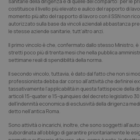
sanitarie della dirigenza e di quelle del comparto: per le
costituisce il livello più elevato e aulico del rapporto di la
momento più alto del rapporto di lavoro con il SSN non ri
autorizzato sulla base da vincoli aziendali abbastanza pr
le stesse aziende sanitarie, tutt’altro anzi.
Il primo vincolo è che, confermato dallo stesso Ministro,
stretti poco più di trenta mesi che nella pubblica ammini
settimane reali di spendibilità della norma.
Il secondo vincolo, tuttavia, è dato dal fatto che non si modi
professionista debba dar corso all’attività che definirei 
tassativamente l’applicabilità in questa fattispecie della dis
articoli 15-quater e 15-quinquies del decreto legislativo 
dell’indennità economica di esclusività della dirigenza medi
detto nell’antica Roma.
Sono attività o incarichi, inoltre, che sono soggetti all’a
subordinata all’obbligo di garantire prioritariamente le esi