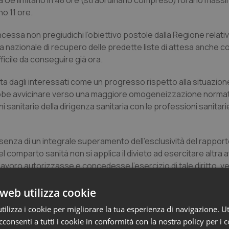
iva Ue limitano in 48 ore (straordinario compreso) l’orario mass
no 11 ore.
ncessa non pregiudichi l’obiettivo postole dalla Regione relativ
lina nazionale di recupero delle predette liste di attesa anche 
icile da conseguire già ora.
ta dagli interessati come un progresso rispetto alla situazion
be avvicinare verso una maggiore omogeneizzazione normati
 sanitarie della dirigenza sanitaria con le professioni sanitarie 
enza di un integrale superamento dell’esclusività del rapporto
 comparto sanità non si applica il divieto ad esercitare altra at
avoro autorizzasse e concedesse l’esercizio di tale diritto, ver
 di lavoro da svolgere e che l’usufrutto di tale diritto non
iendale e quello straordinario per garantire il recupero e lo 
web utilizza cookie
ilizza i cookie per migliorare la tua esperienza di navigazione. Ut
consenti a tutti i cookie in conformità con la nostra policy per i 
tività esterni possano essere autorizzati né a quale regime fis