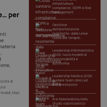
infrastrutture,
compliance, GDPR e Risk
management
ne… per
Gestione
dell'Ipertensione
nti
resistente: dalle Linee
Guida alle terapie
he
innovative
materia
Leadership Infermieristica
,
2026: nuovi modelli di
N
responsabilità e
autonomia
ione,
Leadership Medica 2026:
guidare team clinici ad
ività di
alte prestazioni
tura
rimaldi, Mari,
AI e telemedicina nello
studio odontoiatrico: