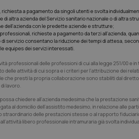
nt
5 mesi 3
Questo cookie viene utilizzato da
CookieScript
tà, richiesta a pagamento da singoli utenti e svolta individualmen
settimane
Script.com per ricordare le pref
www.quotidianosanita.it
sui cookie dei visitatori. È neces
re di altra azienda del Servizio sanitario nazionale o di altra stru
dei cookie di Cookie-Script.com 
e dell’azienda con le predette aziende e strutture;
correttamente.
tà professionali, richieste a pagamento da terzi all’azienda, qua
ish-
www.quotidianosanita.it
4
Questo cookie è impostato dall'a
settimane
abilitare il sistema di tracking a
no di servizio consentano la riduzione dei tempi di attesa, seco
2 giorni
e equipes dei servizi interessati.
ish-
www.quotidianosanita.it
4
Questo cookie è impostato dall'a
settimane
assegnare un identificatore generi
2 giorni
ità professionali delle professioni di cui alla legge 251/00 e in 
e attività di cui sopra e i criteri per l’attribuzione dei relat
1 anno 1
Questo nome di cookie è associa
Google LLC
mese
Universal Analytics, che è un a
.quotidianosanita.it
e che presti la propria collaborazione sono stabiliti dal diret
significativo del servizio di ana
utilizzato da Google. Questo cook
 di lavoro.
per distinguere utenti unici as
generato in modo casuale come i
cliente. È incluso in ogni richiest
ino possa chiedere all’azienda medesima che la prestazione sanit
sito e utilizzato per calcolare i dat
sessioni e campagne per i rapporti 
ata al domicilio dell’assistito medesimo, in relazione alle parti
o straordinario delle prestazioni stesse o al rapporto fiduciari
Sessione
Cookie generato da applicazioni 
PHP.net
linguaggio PHP. Si tratta di un id
www.quotidianosanita.it
all’attività libero professionale intramuraria già svolta individu
generico utilizzato per mantenere 
sessione utente. Normalmente 
generato in modo casuale, il mod
utilizzato può essere specifico pe