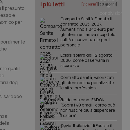
o,
I più letti
[7 giorni]
[30 giorni]
à il presunto
ncesso e
Comparto Sanità. Firmato il
onomico per
contratto 2025-2027.
Aumenti fino a 240 euro per
gli infermieri, arriva il capitolo
sull'IA e nuove tutele per il
emporalmente
personale
oche
Eclissi solare del 12 agosto
2026, come osservarla in
sicurezza
le quali il
ude
Contratto sanità, valorizzati
aria degli
gli infermieri ma penalizzate
le altre professioni
à
 si sarebbe
Caldo estremo, FADOI:
“Sopra i 40 gradi il corpo può
non riuscire più a disperdere
il calore”
enza
della
Covid. Il silenzio di Fauci e il