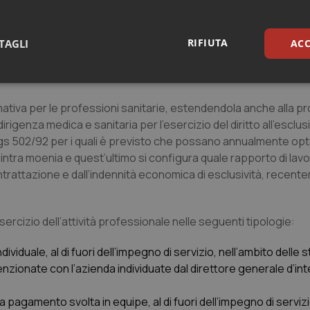
) né a quale contributo previdenziale bisognerà fare riferime
NPS) , quindi tutto da precisare con quesiti, circolari interpret
RIFIUTA
renta mesi o poco meno di vigenza della sperimentazione…cer
TAGLI
ACC
e delle c.d. prestazioni aggiuntive che non prevede alcuna modi
sari
Statistici
Mar
tiva per le professioni sanitarie, estendendola anche alla p
irigenza medica e sanitaria per l’esercizio del diritto all’esclusi
 dlgs 502/92 per i quali è previsto che possano annualmente op
o intra moenia e quest’ultimo si configura quale rapporto di lav
attazione e dall’indennità economica di esclusività, recent
Necessari
Statistici
Marketing
tribuiscono a rendere fruibile il sito web abilitandone funzionalità di base quali la nav
ercizio dell’attività professionale nelle seguenti tipologie:
protette del sito. Il sito web non è in grado di funzionare correttamente senza questi coo
Fornitore
/
Dominio
Scadenza
Descrizione
 individuale, al di fuori dell’impegno di servizio, nell’ambito delle 
METADATA
5 mesi 4
Questo cookie viene utilizzato p
YouTube
nzionate con l’azienda individuate dal direttore generale d’int
settimane
scelte di consenso e privacy dell'
.youtube.com
interazione con il sito. Registra i
del visitatore riguardo a varie pol
impostazioni sulla privacy, garan
à a pagamento svolta in equipe, al di fuori dell’impegno di servizi
preferenze siano onorate nelle se