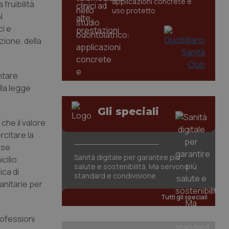
applicazioni concrete e
fruibilità
uso protetto
N
ci e
zione, della
tare
lla legge
Gli speciali
 che il valore
rcitare la
sse
Sanità digitale per garantire più
cilio
salute e sostenibilità. Ma servono
ica di
standard e condivisione
anitarie per
Tutti gli speciali
rofessioni