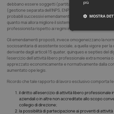
più
debbano essere soggetti (partita iva o lavoro dipendente
(gestione separata dell’INPS, ENPAPI, o gestione ordinaria I
probabili successivi emendamenti alla norma…tutto nei t
MOSTRA DET
quanto mai allora migliore il sistema fiscale e previdenzial
professionista rispetto ai regimi in godimento.
Neces
Gli emendamenti proposti, invece omogeneizzano la norma
sociosanitaria di assistente sociale, a quella vigore per la d
derivante dagli articoli 15 quater, quinques e septies del
l’esercizio dell’attività libero professionale extra moenia 
apprezzato economicamente e normativamente dalla contr
aumentato
ope legis
.
I cookie necessari con
Ricordo che tale rapporto di lavoro esclusivo comporta l’es
e l'accesso alle aree 
Nome
il diritto all’esercizio di attività libero professionale
VISITOR_PRIVACY_
aziendali o in altre non accreditate allo scopo conve
collegio di direzione;
la possibilità di partecipazione ai proventi di attivit