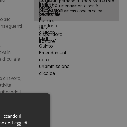
imo
perdono di Biden. Ma il Quinto
Emendamento non è
un’ammissione di colpa
o allo
conseguenti
e
va in
di cui alla
 di lavoro,
tività
ificando il
smaltimento
ilizzando il
cookie.
Leggi di
cale