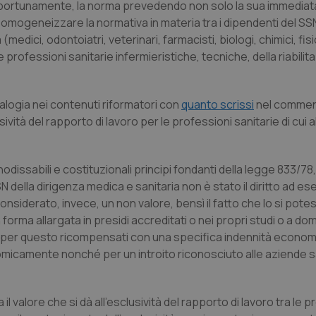
portunamente, la norma prevedendo non solo la sua immediata 
d omogeneizzare la normativa in materia tra i dipendenti del SS
medici, odontoiatri, veterinari, farmacisti, biologi, chimici, fisi
professioni sanitarie infermieristiche, tecniche, della riabilita
alogia nei contenuti riformatori con
quanto scrissi
nel commen
vità del rapporto di lavoro per le professioni sanitarie di cui a
nodissabili e costituzionali principi fondanti della legge 833/78,
N della dirigenza medica e sanitaria non è stato il diritto ad ese
considerato, invece, un non valore, bensì il fatto che lo si pote
 forma allargata in presidi accreditati o nei propri studi o a domi
, per questo ricompensati con una specifica indennità econom
micamente nonché per un introito riconosciuto alle aziende s
l valore che si dà all’esclusività del rapporto di lavoro tra le p