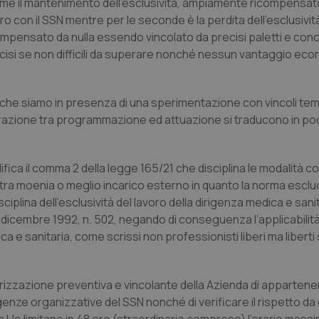
 prime il mantenimento dell’esclusività, ampiamente ricompensat
voro con il SSN mentre per le seconde è la perdita dell’esclusivit
compensato da nulla essendo vincolato da precisi paletti e co
ecisi se non difficili da superare nonché nessun vantaggio ec
 è che siamo in presenza di una sperimentazione con vincoli t
strazione tra programmazione ed attuazione si traducono in p
fica il comma 2 della legge 165/21 che disciplina le modalità con 
extra moenia o meglio incarico esterno in quanto la norma escl
ciplina dell’esclusività del lavoro della dirigenza medica e sanit
30 dicembre 1992, n. 502, negando di conseguenza l’applicabilit
ca e sanitaria, come scrissi non professionisti liberi ma liberti
utorizzazione preventiva e vincolante della Azienda di apparten
genze organizzative del SSN nonché di verificare il rispetto da 