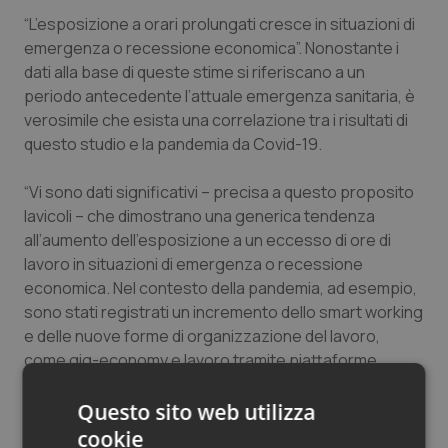
Salute orale & impianti
“L’esposizione a orari prolungati cresce in situazioni di
emergenza o recessione economica”. Nonostante i
dati alla base di queste stime si riferiscano a un
Sangue & coagulazione
periodo antecedente l’attuale emergenza sanitaria, è
verosimile che esista una correlazione tra i risultati di
Tiroide
questo studio e la pandemia da Covid-19.
Tumore al seno
“Vi sono dati significativi – precisa a questo proposito
Iavicoli – che dimostrano una generica tendenza
Tumore ovarico
all’aumento dell’esposizione a un eccesso di ore di
lavoro in situazioni di emergenza o recessione
Tumori del Polmone & Testa Collo
economica. Nel contesto della pandemia, ad esempio,
sono stati registrati un incremento dello smart working
Tumori gastrointestinali
e delle nuove forme di organizzazione del lavoro,
come gig-economy e lavoro tramite piattaforme
digitali, e una maggiore insicurezza del lavoro in alcuni
Ulcera & Reflusso
settori, con possibile conseguente aumento delle ore
Questo sito web utilizza
lavorate”.
cookie
Vaccini