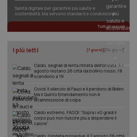
Sanità digitale per garantire più salute e
sostenibilità. Ma servono standard e condivisione
Tutti gli speciali
I più letti
PHPSESSID
Sessio
PHP.net
[7 giorni]
[30 giorni]
www.quotidianosanita.it
Caldo, segnali di lenta ritirata dell'ondata: il 7
agosto restano 26 città da bollino rosso, l'8
scendono a 19
Covid. Il silenzio di Fauci e il perdono di Biden.
Ma il Quinto Emendamento non è
un’ammissione di colpa
Caldo estremo, FADOI: “Sopra i 40 gradi il
corpo può non riuscire più a disperdere il
calore”
Caldo, l’ondata prosegue. Il 7 agosto 26 città