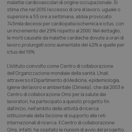
malattie cardiovascolari di origine occupazionale. Si
stima che nel 2016 l’eccesso di ore di lavoro, uguale o
Piemonte
HIV
superiore a 55 ore a settimana, abbia provocato
745mila decessi per cardiopatia ischemica e ictus, con
Provincia Autonoma di Bolzano
Infezioni & Febbre
un incremento del 29% rispetto al 2000. Nel dettaglio,
le morti causate da malattie cardiache dovute a orari di
Provincia Autonoma di Trento
Ipertensione & Scompenso
lavoro prolungati sono aumentate del 42% e quelle per
ictus del 19%.
Puglia
Malattie rare
L’Istituto coinvolto come Centro di collaborazione
Sardegna
Malattia di Crohn & Rettocolite Ulcerosa
dell’Organizzazione mondiale della sanità. L’Inail,
attraverso il Dipartimento di Medicina, epidemiologia,
Sicilia
Neuroscienze & patologie neurodegenerative
igiene del lavoro e ambientale (Dimeila), che dal 2003 è
Centro di collaborazione Oms per la salute dei
lavoratori, ha partecipato a questo progetto fin
Toscana
Obesità
dall’inizio, nell’ambito delle attività di ricerca
istituzionale della Sezione di supporto alle reti
Umbria
Oftalmologia
internazionali di ricerca. Il Centro di collaborazione
Oms, infatti, ha ospitato le riunioni di avvio del progetto