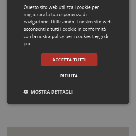
Questo sito web utilizza i cookie per
migliorare la tua esperienza di
navigazione. Utilizzando il nostro sito web
acconsenti a tutti i cookie in conformità
con la nostra policy per i cookie.
Leggi di
Fonte: Inail
più
ACCETTA TUTTI
Orario di lavoro in eccesso e danni per la
salute. Cosa dice la Cassazione
RIFIUTA
31 Maggio 2021
MOSTRA DETTAGLI
© Riproduzione riservata
Necessari
Statistici
Marketing