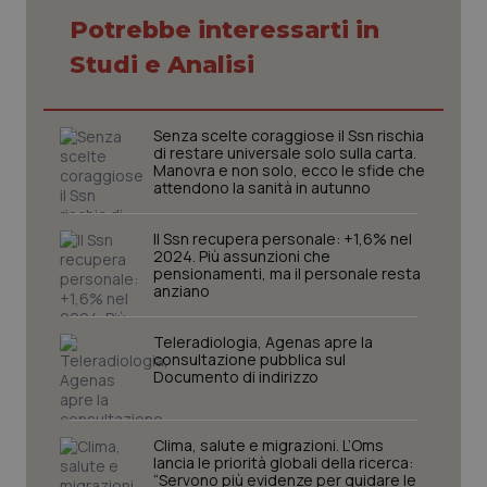
Potrebbe interessarti in
Necessari
Statistici
Marketing
Studi e Analisi
I cookie necessari contribuiscono a rendere fruibile il
sito web abilitandone funzionalità di base quali la
navigazione sulle pagine e l'accesso alle aree
protette del sito. Il sito web non è in grado di
Senza scelte coraggiose il Ssn rischia
funzionare correttamente senza questi cookie.
di restare universale solo sulla carta.
Manovra e non solo, ecco le sfide che
Nome
Fornitore
/
Dominio
Scaden
attendono la sanità in autunno
VISITOR_PRIVACY_METADATA
5 mesi
YouTube
settim
.youtube.com
Il Ssn recupera personale: +1,6% nel
2024. Più assunzioni che
pensionamenti, ma il personale resta
anziano
Teleradiologia, Agenas apre la
consultazione pubblica sul
Documento di indirizzo
Clima, salute e migrazioni. L’Oms
lancia le priorità globali della ricerca:
“Servono più evidenze per guidare le