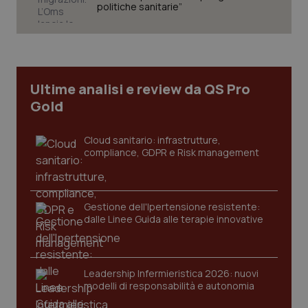
politiche sanitarie”
CookieScriptConsent
5 mesi
CookieScript
settim
www.quotidianosanita.it
Ultime analisi e review da QS Pro
Gold
Cloud sanitario: infrastrutture,
compliance, GDPR e Risk management
Gestione dell'Ipertensione resistente:
dalle Linee Guida alle terapie innovative
tracking-sites-ironfish-
www.quotidianosanita.it
4
tracking-enable
settim
2 gior
Leadership Infermieristica 2026: nuovi
modelli di responsabilità e autonomia
tracking-sites-ironfish-
www.quotidianosanita.it
4