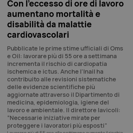
Con l’eccesso di ore di lavoro
aumentano mortalità e
Scienza e Farmaci
disabilità da malattie
Studi e Analisi
cardiovascolari
Lettere al direttore
Pubblicate le prime stime ufficiali di Oms
e Oil: lavorare più di 55 ore a settimana
Edizioni Regionali
incrementa il rischio di cardiopatia
ischemica e ictus. Anche l’Inail ha
QS Pro
contribuito alle revisioni sistematiche
delle evidenze scientifiche più
Professionisti Sanitari.AI
aggiornate attraverso il Dipartimento di
medicina, epidemiologia, igiene del
Abruzzo
QS Pro Gold
lavoro e ambientale. Il direttore Iavicoli:
“Necessarie iniziative mirate per
QS Club
Newsletter
Basilicata
Artrite & artrosi
proteggere i lavoratori più esposti”