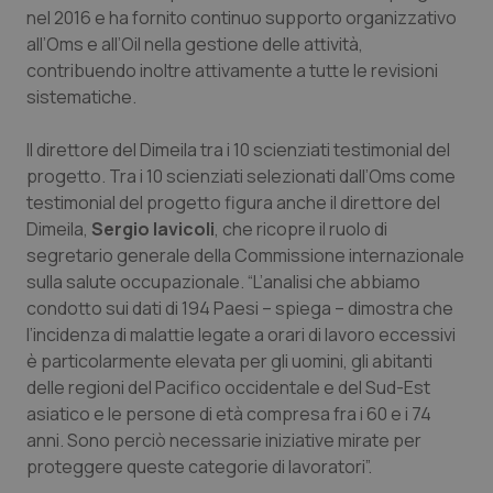
Valle D’Aosta
Oncodermatologia
nel 2016 e ha fornito continuo supporto organizzativo
all’Oms e all’Oil nella gestione delle attività,
Veneto
Oncoematologia
contribuendo inoltre attivamente a tutte le revisioni
sistematiche.
Oncologia & Nutrizione
Il direttore del Dimeila tra i 10 scienziati testimonial del
Psoriasi & pelle
progetto. Tra i 10 scienziati selezionati dall’Oms come
testimonial del progetto figura anche il direttore del
Dimeila,
Sergio Iavicoli
, che ricopre il ruolo di
Quotidiano Cardiologia
segretario generale della Commissione internazionale
sulla salute occupazionale. “L’analisi che abbiamo
Quotidiano Chirurgia
condotto sui dati di 194 Paesi – spiega – dimostra che
l’incidenza di malattie legate a orari di lavoro eccessivi
Quotidiano Oncologia
è particolarmente elevata per gli uomini, gli abitanti
delle regioni del Pacifico occidentale e del Sud-Est
Quotidiano Pediatria
asiatico e le persone di età compresa fra i 60 e i 74
anni. Sono perciò necessarie iniziative mirate per
Rene & patologie urogenitali
proteggere queste categorie di lavoratori”.