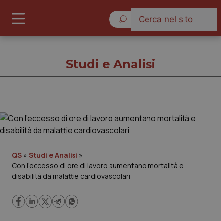
Domenica 9 Agosto 2026
Studi e Analisi
Studi e Analisi
Cronache
QS
»
Studi e Analisi
»
Con l’eccesso di ore di lavoro aumentano mortalità e
Governo e Parlamento
disabilità da malattie cardiovascolari
Regioni e Asl
Lavoro e Professioni