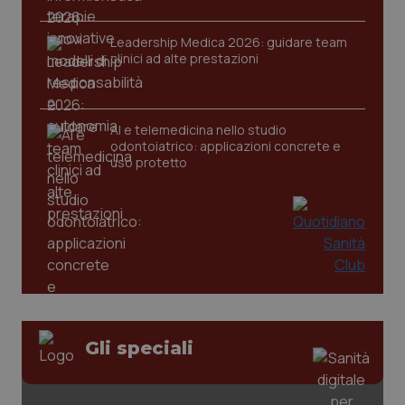
session-id
settim
2 gior
Leadership Medica 2026: guidare team
clinici ad alte prestazioni
_ga
1 anno
Google LLC
mes
.quotidianosanita.it
AI e telemedicina nello studio
odontoiatrico: applicazioni concrete e
uso protetto
Gli speciali