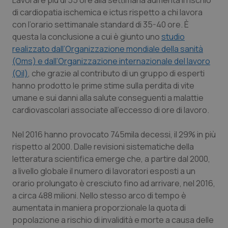
Lavorare più di 55 ore alla settimana aumenta il rischio
Calabria
Asma & BPCO
di cardiopatia ischemica e ictus rispetto a chi lavora
con l’orario settimanale standard di 35-40 ore. È
Campania
Car-T
questa la conclusione a cui è giunto uno
studio
realizzato dall’Organizzazione mondiale della sanità
Emilia-Romagna
Colesterolo & coronaropatie
(Oms) e dall’Organizzazione internazionale del lavoro
(Oil)
, che grazie al contributo di un gruppo di esperti
hanno prodotto le prime stime sulla perdita di vite
Friuli Venezia Giulia
Dermatite Atopica
umane e sui danni alla salute conseguenti a malattie
cardiovascolari associate all’eccesso di ore di lavoro.
Lazio
Diabete & glucometri
Nel 2016 hanno provocato 745mila decessi, il 29% in più
Liguria
Disturbi dell’umore
rispetto al 2000. Dalle revisioni sistematiche della
letteratura scientifica emerge che, a partire dal 2000,
Lombardia
Dolore
a livello globale il numero di lavoratori esposti a un
orario prolungato è cresciuto fino ad arrivare, nel 2016,
Marche
Donna & Salute
a circa 488 milioni. Nello stesso arco di tempo è
aumentata in maniera proporzionale la quota di
Molise
Epatiti
popolazione a rischio di invalidità e morte a causa delle