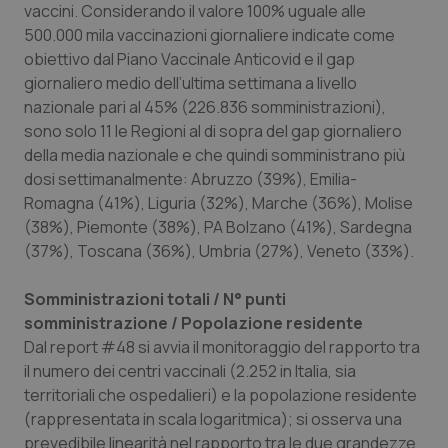
vaccini. Considerando il valore 100% uguale alle
500.000 mila vaccinazioni giornaliere indicate come
obiettivo dal Piano Vaccinale Anticovid e il gap
giornaliero medio dell’ultima settimana a livello
nazionale pari al 45% (226.836 somministrazioni),
sono solo 11 le Regioni al di sopra del gap giornaliero
della media nazionale e che quindi somministrano più
dosi settimanalmente: Abruzzo (39%), Emilia-
Romagna (41%), Liguria (32%), Marche (36%), Molise
(38%), Piemonte (38%), PA Bolzano (41%), Sardegna
(37%), Toscana (36%), Umbria (27%), Veneto (33%).
Somministrazioni totali / N° punti
somministrazione / Popolazione residente
Dal report #48 si avvia il monitoraggio del rapporto tra
il numero dei centri vaccinali (2.252 in Italia, sia
territoriali che ospedalieri) e la popolazione residente
(rappresentata in scala logaritmica); si osserva una
prevedibile linearità nel rapporto tra le due grandezze,