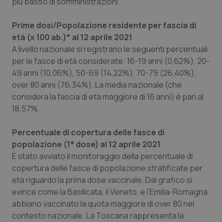
più basso di somministrazioni.
__Secure-YNID
.youtube.com
5 mesi 4
Que
settimane
imp
You
Prime dosi/Popolazione residente per fascia di
ten
pre
età (x 100 ab.)* al 12 aprile 2021
del
vid
A livello nazionale si registrano le seguenti percentuali
inco
può
per le fasce di età considerate: 16-19 anni (0,62%), 20-
det
49 anni (10,06%), 50-69 (14,22%), 70-79 (26,40%),
vis
web
over 80 anni (76,34%). La media nazionale (che
uti
nuo
considera la fascia di età maggiore di 16 anni) è pari al
ver
18,57%.
dell
You
YSC
Sessione
Que
Google LLC
Percentuale di copertura delle fasce di
imp
.youtube.com
popolazione (1° dose) al 12 aprile 2021
You
ten
È stato avviato il monitoraggio della percentuale di
vis
vid
copertura delle fasce di popolazione stratificate per
__Secure-
.youtube.com
5 mesi 4
Que
età riguardo la prima dose vaccinale. Dal grafico si
ROLLOUT_TOKEN
settimane
imp
evince come la Basilicata, il Veneto, e l’Emilia-Romagna
You
ges
abbiano vaccinato la quota maggiore di over 80 nel
del
e d
contesto nazionale. La Toscana rappresenta la
per