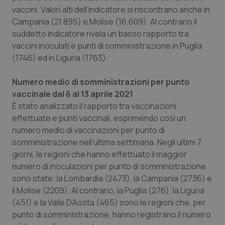
vaccini. Valori alti dell’indicatore si riscontrano anche in
Campania (21.895) e Molise (16.609). Al contrario il
suddetto indicatore rivela un basso rapporto tra
vaccini inoculati e punti di somministrazione in Puglia
(1746) ed in Liguria (1763).
Fornitore
/
Nome
Scadenza
Descrizion
Dominio
Numero medio di somministrazioni per punto
Nome
Fornitore
/
Dominio
Scadenza
Des
vaccinale dal 6 al 13 aprile 2021
_ga_0VMQEQKQ1N
.quotidianosanita.it
1 anno 1
Questo
mese
cookie
VISITOR_INFO1_LIVE
5 mesi 4
Que
Google LLC
È stato analizzato il rapporto tra vaccinazioni
viene
settimane
imp
.youtube.com
utilizzato
You
effettuate e punti vaccinali, esprimendo così un
da Google
ten
numero medio di vaccinazioni per punto di
Analytics
pre
per
del
somministrazione nell’ultima settimana. Negli ultimi 7
mantener
vid
lo stato
inco
giorni, le regioni che hanno effettuato il maggior
della
può
sessione.
numero di inoculazioni per punto di somministrazione
det
vis
sono state: la Lombardia (2473), la Campania (2736) e
web
uti
il Molise (2209). Al contrario, la Puglia (276), la Liguria
nuo
ver
(451) e la Valle D’Aosta (465) sono le regioni che, per
dell
punto di somministrazione, hanno registrano il numero
You