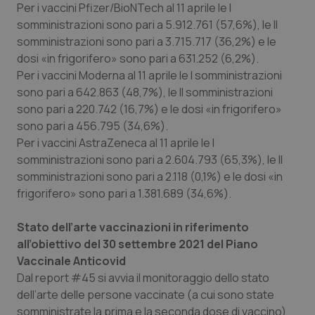
Per i vaccini Pfizer/BioNTech al 11 aprile le I
somministrazioni sono pari a 5.912.761 (57,6%), le II
somministrazioni sono pari a 3.715.717 (36,2%) e le
dosi «in frigorifero» sono pari a 631.252 (6,2%).
Per i vaccini Moderna al 11 aprile le I somministrazioni
sono pari a 642.863 (48,7%), le II somministrazioni
sono pari a 220.742 (16,7%) e le dosi «in frigorifero»
sono pari a 456.795 (34,6%).
Per i vaccini AstraZeneca al 11 aprile le I
somministrazioni sono pari a 2.604.793 (65,3%), le II
somministrazioni sono pari a 2.118 (0,1%) e le dosi «in
frigorifero» sono pari a 1.381.689 (34,6%).
Stato dell’arte vaccinazioni in riferimento
all’obiettivo del 30 settembre 2021 del Piano
Vaccinale Anticovid
Dal report #45 si avvia il monitoraggio dello stato
dell’arte delle persone vaccinate (a cui sono state
somministrate la prima e la seconda dose di vaccino)