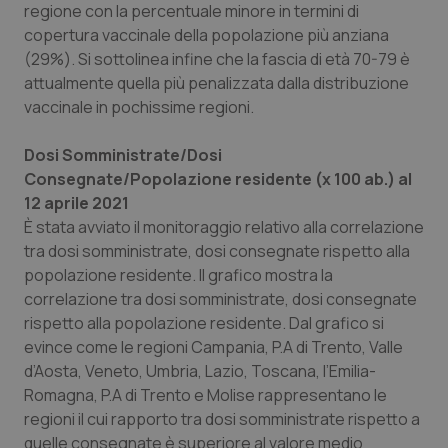
regione con la percentuale minore in termini di
del
ute
copertura vaccinale della popolazione più anziana
tracking-sites-
www.quotidianosanita.it
4
Que
(29%). Si sottolinea infine che la fascia di età 70-79 è
ironfish-tracking-
settimane
imp
attualmente quella più penalizzata dalla distribuzione
named-enable
2 giorni
dal
per 
vaccinale in pochissime regioni.
sis
sol
ute
ide
Dosi Somministrate/Dosi
Wel
Consegnate/Popolazione residente (x 100 ab.) al
12 aprile 2021
È stata avviato il monitoraggio relativo alla correlazione
tra dosi somministrate, dosi consegnate rispetto alla
popolazione residente. Il grafico mostra la
correlazione tra dosi somministrate, dosi consegnate
rispetto alla popolazione residente. Dal grafico si
evince come le regioni Campania, P.A di Trento, Valle
d’Aosta, Veneto, Umbria, Lazio, Toscana, l’Emilia-
Romagna, P.A di Trento e Molise rappresentano le
regioni il cui rapporto tra dosi somministrate rispetto a
quelle consegnate è superiore al valore medio