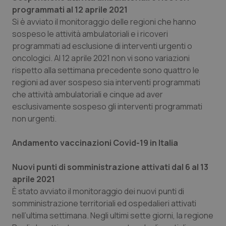
programmati al 12 aprile 2021
Si è avviato il monitoraggio delle regioni che hanno
sospeso le attività ambulatoriali e i ricoveri
programmati ad esclusione di interventi urgenti o
oncologici. Al 12 aprile 2021 non vi sono variazioni
rispetto alla settimana precedente sono quattro le
regioni ad aver sospeso sia interventi programmati
che attività ambulatoriali e cinque ad aver
tracking-sites-ironfish-
www.quotidianosanita.it
4
esclusivamente sospeso gli interventi programmati
tracking-enable
settim
2 gior
non urgenti.
Andamento vaccinazioni Covid-19 in Italia
tracking-sites-ironfish-
www.quotidianosanita.it
4
session-id
settim
Nuovi punti di somministrazione attivati dal 6 al 13
2 gior
aprile 2021
È stato avviato il monitoraggio dei nuovi punti di
somministrazione territoriali ed ospedalieri attivati
_ga
1 anno
nell’ultima settimana. Negli ultimi sette giorni, la regione
Google LLC
mes
.quotidianosanita.it