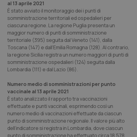
al 13 aprile 2021
È stato avviato il monitoraggio dei i punti di
PHPSESSID
Sessio
PHP.net
www.quotidianosanita.it
somministrazione territoriali ed ospedalieri per
ciascuna regione. La regione Puglia presenta un
maggior numero di punti di somministrazione
territoriale (395) seguita dal Veneto (141), dalla
Toscana (147) e dall’Emilia Romagna (128). Al contrario,
la regione Sicilia registra un numero maggiori di punti di
somministrazione ospedalieri (124) seguita dalla
Lombardia (111) e dal Lazio (86).
Numero medio di somministrazioni per punto
vaccinale al 13 aprile 2021
È stato analizzato il rapporto tra vaccinazioni
effettuate e punti vaccinali, esprimendo così un
numero medio di vaccinazioni effettuate da ciascun
punto di somministrazione regionale. Il valore più alto
_ga_KM60CM4NPH
.quotidianosanita.it
1 anno
mes
dell’indicatore si registra in Lombardia, dove ciascun
punto di somministrazione ha effettuato circa 18.578