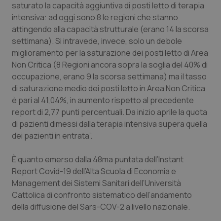
saturato la capacità aggiuntiva di posti letto di terapia
Salute orale & impianti
intensiva: ad oggi sono 8 le regioni che stanno
attingendo alla capacità strutturale (erano 14 la scorsa
Sangue & coagulazione
settimana). Si intravede, invece, solo un debole
miglioramento per la saturazione dei posti letto di Area
Tiroide
Non Critica (8 Regioni ancora sopra la soglia del 40% di
occupazione, erano 9 la scorsa settimana) ma il tasso
Tumore al seno
di saturazione medio dei posti letto in Area Non Critica
è pari al 41,04%, in aumento rispetto al precedente
report di 2,77 punti percentuali. Da inizio aprile la quota
Tumore ovarico
di pazienti dimessi dalla terapia intensiva supera quella
dei pazienti in entrata”.
Tumori del Polmone & Testa Collo
È quanto emerso dalla 48ma puntata dell’Instant
Tumori gastrointestinali
Report Covid-19 dell’Alta Scuola di Economia e
Management dei Sistemi Sanitari dell’Università
Ulcera & Reflusso
Cattolica di confronto sistematico dell’andamento
della diffusione del Sars-COV-2 a livello nazionale.
Vaccini