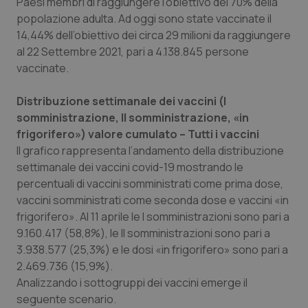
Paesi membri di raggiungere l’obiettivo del 70% della
popolazione adulta. Ad oggi sono state vaccinate il
14,44% dell’obiettivo dei circa 29 milioni da raggiungere
al 22 Settembre 2021, pari a 4.138.845 persone
vaccinate.
Distribuzione settimanale dei vaccini (I
somministrazione, II somministrazione, «in
frigorifero») valore cumulato – Tutti i vaccini
Il grafico rappresenta l’andamento della distribuzione
settimanale dei vaccini covid-19 mostrando le
percentuali di vaccini somministrati come prima dose,
vaccini somministrati come seconda dose e vaccini «in
frigorifero». Al 11 aprile le I somministrazioni sono pari a
9.160.417 (58,8%), le II somministrazioni sono pari a
3.938.577 (25,3%) e le dosi «in frigorifero» sono pari a
2.469.736 (15,9%).
Analizzando i sottogruppi dei vaccini emerge il
seguente scenario.