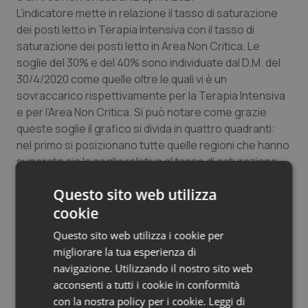
L’indicatore mette in relazione il tasso di saturazione
dei posti letto in Terapia Intensiva con il tasso di
saturazione dei posti letto in Area Non Critica. Le
soglie del 30% e del 40% sono individuate dal D.M. del
30/4/2020 come quelle oltre le quali vi è un
sovraccarico rispettivamente per la Terapia Intensiva
e per l’Area Non Critica. Si può notare come grazie
queste soglie il grafico si divida in quattro quadranti:
nel primo si posizionano tutte quelle regioni che hanno
superato sia la soglia relativa al tasso di saturazione
dei posti letto in Terapia Intensiva che quella relativa al
Questo sito web utilizza
tasso di saturazione dei posti letto in Area Non Critica,
nel secondo si posizionano le regioni che superano
cookie
solo la soglia relativa all’Area Non Critica, nel terzo
Questo sito web utilizza i cookie per
sono presenti le regioni non a rischio di sovraccarico e
migliorare la tua esperienza di
nel quarto le regioni a rischio di sovraccarico
navigazione. Utilizzando il nostro sito web
relativamente alla sola Terapia Intensiva. Al 12 aprile
acconsenti a tutti i cookie in conformità
2021 sette regioni (Lazio, Friuli-Venezia Giulia, Emilia-
con la nostra policy per i cookie.
Leggi di