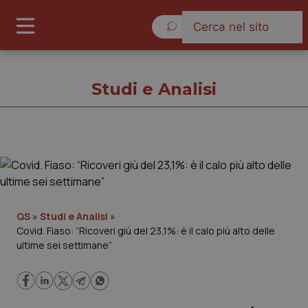
Sabato 8 Agosto 2026
Studi e Analisi
Studi e Analisi
Cronache
QS
»
Studi e Analisi
»
Covid. Fiaso: “Ricoveri giù del 23,1%: è il calo più alto delle
Governo e Parlamento
ultime sei settimane”
Regioni e Asl
Lavoro e Professioni