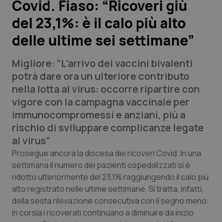
Covid. Fiaso: “Ricoveri giù
del 23,1%: è il calo più alto
Scienza e Farmaci
delle ultime sei settimane”
Studi e Analisi
Migliore: “L’arrivo dei vaccini bivalenti
Lettere al direttore
potrà dare ora un ulteriore contributo
nella lotta al virus: occorre ripartire con
Edizioni Regionali
vigore con la campagna vaccinale per
immunocompromessi e anziani, più a
QS Pro
rischio di sviluppare complicanze legate
al virus”
Professionisti Sanitari.AI
Prosegue ancora la discesa dei ricoveri Covid. In una
settimana il numero dei pazienti ospedalizzati si è
ridotto ulteriormente del 23,1% raggiungendo il calo più
Abruzzo
QS Pro Gold
alto registrato nelle ultime settimane. Si tratta, infatti,
QS Club
Newsletter
della sesta rilevazione consecutiva con il segno meno:
Basilicata
Artrite & artrosi
in corsia i ricoverati continuano a diminuire da inizio