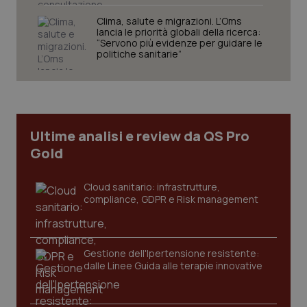
Clima, salute e migrazioni. L’Oms
lancia le priorità globali della ricerca:
“Servono più evidenze per guidare le
Necessari
Statistici
Marketing
politiche sanitarie”
I cookie necessari contribuiscono a rendere fruibile il
sito web abilitandone funzionalità di base quali la
navigazione sulle pagine e l'accesso alle aree
protette del sito. Il sito web non è in grado di
funzionare correttamente senza questi cookie.
Ultime analisi e review da QS Pro
Nome
Fornitore
/
Dominio
Scaden
Gold
VISITOR_PRIVACY_METADATA
5 mesi
YouTube
settim
.youtube.com
Cloud sanitario: infrastrutture,
compliance, GDPR e Risk management
Gestione dell'Ipertensione resistente:
dalle Linee Guida alle terapie innovative