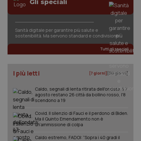
Gli speciali
tracking-sites-ironfish-
www.quotidianosanita.it
4
session-id
settim
2 gior
Sanità digitale per garantire più salute e
sostenibilità. Ma servono standard e condivisione
_ga
1 anno
Google LLC
mes
.quotidianosanita.it
Tutti gli speciali
I più letti
[7 giorni]
[30 giorni]
Caldo, segnali di lenta ritirata dell'ondata: il 7
agosto restano 26 città da bollino rosso, l'8
scendono a 19
Covid. Il silenzio di Fauci e il perdono di Biden.
Ma il Quinto Emendamento non è
un’ammissione di colpa
Caldo estremo, FADOI: “Sopra i 40 gradi il