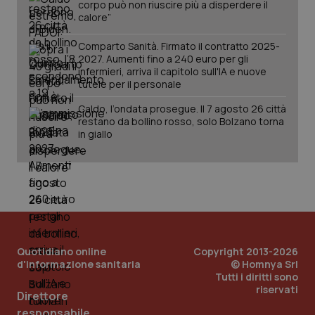
corpo può non riuscire più a disperdere il
calore”
Comparto Sanità. Firmato il contratto 2025-
2027. Aumenti fino a 240 euro per gli
infermieri, arriva il capitolo sull'IA e nuove
tutele per il personale
Caldo, l’ondata prosegue. Il 7 agosto 26 città
restano da bollino rosso, solo Bolzano torna
in giallo
PHPSESSID
Sessio
PHP.net
www.quotidianosanita.it
Quotidiano online
Copyright 2013-2026
d'informazione sanitaria
© Homnya Srl
Tutti i diritti sono
riservati
Direttore
responsabile