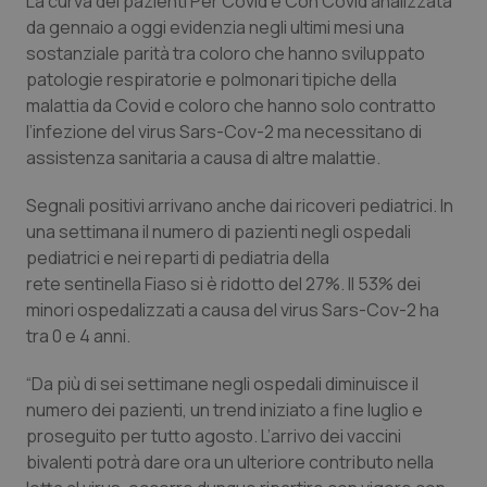
La curva dei pazienti Per Covid e Con Covid analizzata
da gennaio a oggi evidenzia negli ultimi mesi una
Piemonte
HIV
sostanziale parità tra coloro che hanno sviluppato
patologie respiratorie e polmonari tipiche della
Provincia Autonoma di Bolzano
Infezioni & Febbre
malattia da Covid e coloro che hanno solo contratto
l’infezione del virus Sars-Cov-2 ma necessitano di
Provincia Autonoma di Trento
Ipertensione & Scompenso
assistenza sanitaria a causa di altre malattie.
Segnali positivi arrivano anche dai ricoveri pediatrici. In
Puglia
Malattie rare
una settimana il numero di pazienti negli ospedali
pediatrici e nei reparti di pediatria della
Sardegna
Malattia di Crohn & Rettocolite Ulcerosa
rete sentinella Fiaso si è ridotto del 27%. Il 53% dei
minori ospedalizzati a causa del virus Sars-Cov-2 ha
Sicilia
Neuroscienze & patologie neurodegenerative
tra 0 e 4 anni.
Toscana
Obesità
“Da più di sei settimane negli ospedali diminuisce il
numero dei pazienti, un trend iniziato a fine luglio e
Umbria
Oftalmologia
proseguito per tutto agosto. L’arrivo dei vaccini
bivalenti potrà dare ora un ulteriore contributo nella