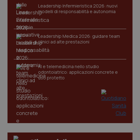
Leadership Infermieristica 2026: nuovi
modelli di responsabilità e autonomia
CookieScriptConsent
5 mesi
CookieScript
Leadership Medica 2026: guidare team
settim
www.quotidianosanita.it
clinici ad alte prestazioni
AI e telemedicina nello studio
odontoiatrico: applicazioni concrete e
uso protetto
tracking-sites-ironfish-
www.quotidianosanita.it
4
tracking-enable
settim
2 gior