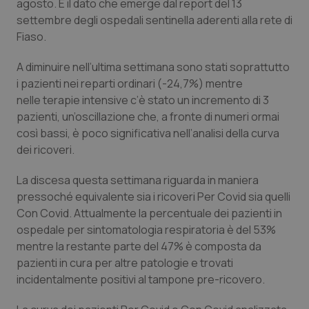
agosto. È il dato che emerge dal report del 13
Calabria
Asma & BPCO
settembre degli ospedali sentinella aderenti alla rete di
Fiaso.
Campania
Car-T
A diminuire nell’ultima settimana sono stati soprattutto
Emilia-Romagna
Colesterolo & coronaropatie
i pazienti nei reparti ordinari (-24,7%) mentre
nelle terapie intensive c’è stato un incremento di 3
pazienti, un’oscillazione che, a fronte di numeri ormai
Friuli Venezia Giulia
Dermatite Atopica
così bassi, è poco significativa nell’analisi della curva
dei ricoveri.
Lazio
Diabete & glucometri
La discesa questa settimana riguarda in maniera
Liguria
Disturbi dell’umore
pressoché equivalente sia i ricoveri Per Covid sia quelli
Con Covid. Attualmente la percentuale dei pazienti in
Lombardia
Dolore
ospedale per sintomatologia respiratoria è del 53%
mentre la restante parte del 47% è composta da
Marche
Donna & Salute
pazienti in cura per altre patologie e trovati
incidentalmente positivi al tampone pre-ricovero.
Molise
Epatiti