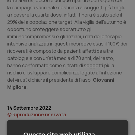
lotta al virus, occorre dunque ripartire con vigore con
Valle D’Aosta
Oncodermatologia
la campagna vaccinale destinata ai soggetti più fragili:
a ricevere la quarta dose, infatti, finora è stato solo il
Veneto
Oncoematologia
29% della popolazione target. Alla vigilia dell’autunno è
opportuno proteggere soprattutto gli
Oncologia & Nutrizione
immunocompromessi e gli anziani, i dati delle terapie
intensive analizzati in questi mesi dove quasi il 100% dei
Psoriasi & pelle
ricoverati è composto da pazienti affetti da altre
patologie e con un’età media di 70 anni, del resto,
Quotidiano Cardiologia
hanno confermato come si tratti di soggetti più a
rischio di sviluppare complicanze legate all’infezione
Quotidiano Chirurgia
del virus”, dichiara il presidente di Fiaso,
Giovanni
Migliore
.
Quotidiano Oncologia
14 Settembre 2022
Quotidiano Pediatria
© Riproduzione riservata
Rene & patologie urogenitali
Questo sito web utilizza