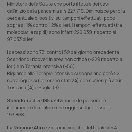
Ministero della Salute che porta il totale dei casi
Calabria
Asma & BPCO
dall’inizio della pandemia a 4.227.719. Diminuisce però la
percentuale di positivi sui tamponi effettuati, poco
Campania
Car-T
sopra all’1% contro il 2% di ieri. I tamponi effettuati (tra
molecolari e rapidi) sono infatti 220.939, rispetto ai
Emilia-Romagna
Colesterolo & coronaropatie
97.633 di ieri.
Friuli Venezia Giulia
Dermatite Atopica
I decessi sono 73, contro i 59 del giorno precedente.
Scendono i ricoveri in area non critica (-229 rispetto a
Lazio
Diabete & glucometri
ieri) e in Terapia intensiva (-56).
Riguardo alle Terapie intensive si segnalano però 22
nuovi ingressi (ieri erano stati 24) con numeri più alti in
Liguria
Disturbi dell’umore
Toscana (4) e Puglia (3).
Lombardia
Dolore
Scendono di 5.085 unità
anche le persone in
isolamento domiciliare che oggi risultano essere
Marche
Donna & Salute
193.868.
Molise
Epatiti
La Regione Abruzzo
comunica che del totale dei 4