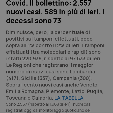
Covid. Il bollettino: 2.557
nuovi casi, 589 in più di ieri. I
Scienza e Farmaci
decessi sono 73
Studi e Analisi
Diminuisce, però, la percentuale di
Lettere al direttore
positivi sui tamponi effettuati, poco
sopra all’1% contro il 2% di ieri. I tamponi
Edizioni Regionali
effettuati (tra molecolari e rapidi) sono
infatti 220.939, rispetto ai 97.633 di ieri.
QS Pro
Le Regioni che registrano il maggior
numero di nuovi casi sono Lombardia
Professionisti Sanitari.AI
(417), Sicilia (337), Campania (300).
Sopra i cento nuovi casi anche Veneto,
Abruzzo
QS Pro Gold
Emilia Romagna, Piemonte, Lazio, Puglia,
Toscana e Calabria.
LA TABELLA
QS Club
Newsletter
Basilicata
Artrite & artrosi
Sono 2.557 (rispetto ai 1.968 di ieri) i nuovi casi
registrati oggi dal monitoraggio quotidiano del