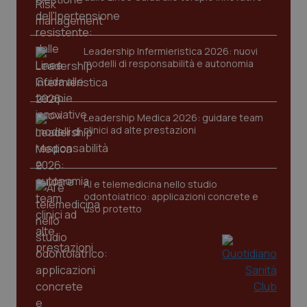
Nome
Fornitore
/
Dominio
Scaden
VISITOR_PRIVACY_METADATA
5 mesi
YouTube
settim
.youtube.com
Leadership Infermieristica 2026: nuovi
modelli di responsabilità e autonomia
Leadership Medica 2026: guidare team
clinici ad alte prestazioni
AI e telemedicina nello studio
odontoiatrico: applicazioni concrete e
uso protetto
CookieScriptConsent
5 mesi
CookieScript
settim
www.quotidianosanita.it