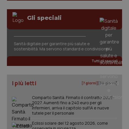
Gli speciali
Sanità digitale per garantire più salute e
tracking-sites-ironfish-
www.quotidianosanita.it
4
sostenibilità. Ma servono standard e condivisione
tracking-enable
settim
2 gior
Tutti gli speciali
tracking-sites-ironfish-
www.quotidianosanita.it
4
I più letti
[7 giorni]
[30 giorni]
session-id
settim
2 gior
Comparto Sanità. Firmato il contratto 2025-
2027. Aumenti fino a 240 euro per gli
infermieri, arriva il capitolo sull'IA e nuove
_ga
1 anno
tutele per il personale
Google LLC
mes
.quotidianosanita.it
Eclissi solare del 12 agosto 2026, come
osservarla in sicurezza