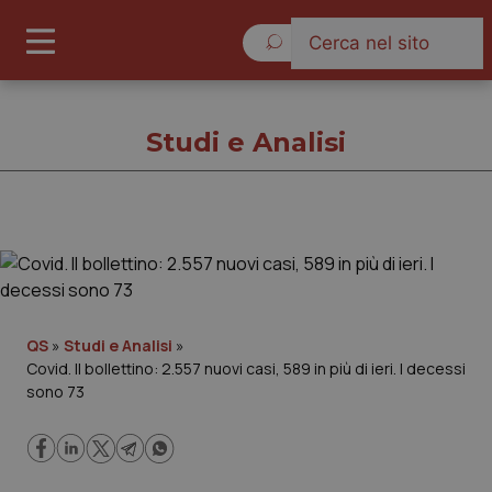
Giovedì 6 Agosto 2026
Studi e Analisi
Studi e Analisi
Cronache
QS
»
Studi e Analisi
»
Covid. Il bollettino: 2.557 nuovi casi, 589 in più di ieri. I decessi
Governo e Parlamento
sono 73
Regioni e Asl
Lavoro e Professioni