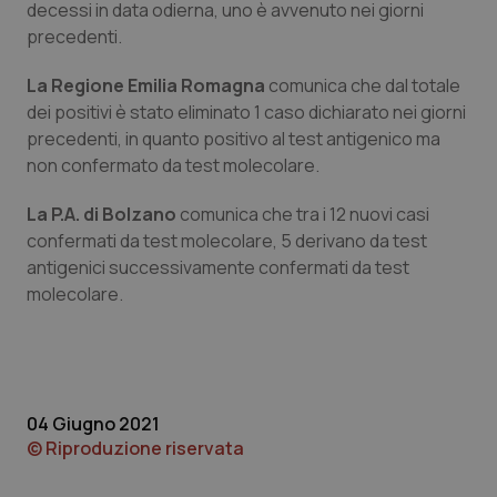
decessi in data odierna, uno è avvenuto nei giorni
precedenti.
Piemonte
HIV
La Regione Emilia Romagna
comunica che dal totale
Provincia Autonoma di Bolzano
Infezioni & Febbre
dei positivi è stato eliminato 1 caso dichiarato nei giorni
precedenti, in quanto positivo al test antigenico ma
Provincia Autonoma di Trento
Ipertensione & Scompenso
non confermato da test molecolare.
Puglia
Malattie rare
La P.A. di Bolzano
comunica che tra i 12 nuovi casi
confermati da test molecolare, 5 derivano da test
antigenici successivamente confermati da test
Sardegna
Malattia di Crohn & Rettocolite Ulcerosa
molecolare.
Sicilia
Neuroscienze & patologie neurodegenerative
Toscana
Obesità
04 Giugno 2021
Umbria
Oftalmologia
© Riproduzione riservata