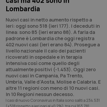
casi ma 402 sono in
Lombardia
Scienza e Farmaci
Nuovi casi in netto aumento rispetto a
Studi e Analisi
ieri: oggi sono 518 (ieri 177). I deceduti in
linea: sono 85 (ieri erano 88). A farla da
Lettere al direttore
padrone è Lombardia che oggi registra
402 nuovi casi (ieri erano 84). Prosegue a
Edizioni Regionali
livello nazionale il calo dei pazienti
ricoverati in ospedale e in terapia
QS Pro
intensiva così come quello degli
attualmente positivi (-1.453). Oggi zero
Professionisti Sanitari.AI
nuovi casi in Campania, Pa Trento,
Umbria, Valle d’Aosta, Molise e Calabria. E
Abruzzo
QS Pro Gold
altre 11 regioni con meno di 10 nuovi casi.
In 10 Regioni nessun decesso.
QS Club
Newsletter
Basilicata
Artrite & artrosi
I casi di nuovo Coronavirus in Italia sono saliti a 234.531
(+518 rispetto a ieri pari al +0,2%), tra cui 163.781