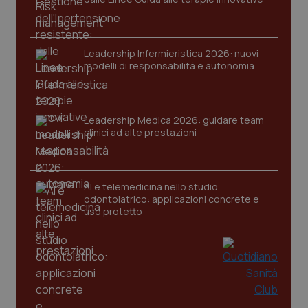
Nome
Fornitore
/
Dominio
Scaden
VISITOR_PRIVACY_METADATA
5 mesi
YouTube
settim
.youtube.com
Leadership Infermieristica 2026: nuovi
modelli di responsabilità e autonomia
Leadership Medica 2026: guidare team
clinici ad alte prestazioni
AI e telemedicina nello studio
odontoiatrico: applicazioni concrete e
uso protetto
CookieScriptConsent
5 mesi
CookieScript
settim
www.quotidianosanita.it