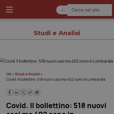
Giovedì 6 Agosto 2026
Studi e Analisi
Studi e Analisi
Cronache
QS
»
Studi e Analisi
»
Covid. Il bollettino: 518 nuovi casi ma 402 sono in Lombardia
Governo e Parlamento
Regioni e Asl
Covid. Il bollettino: 518 nuovi
Lavoro e Professioni