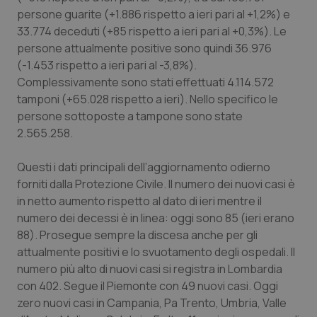
Calabria
Asma & BPCO
persone guarite (+1.886 rispetto a ieri pari al +1,2%) e
33.774 deceduti (+85 rispetto a ieri pari al +0,3%). Le
Campania
Car-T
persone attualmente positive sono quindi 36.976
(-1.453 rispetto a ieri pari al -3,8%).
Complessivamente sono stati effettuati 4.114.572
Emilia-Romagna
Colesterolo & coronaropatie
tamponi (+65.028 rispetto a ieri). Nello specifico le
persone sottoposte a tampone sono state
Friuli Venezia Giulia
Dermatite Atopica
2.565.258.
Lazio
Diabete & glucometri
Questi i dati principali dell’aggiornamento odierno
forniti dalla Protezione Civile. Il numero dei nuovi casi è
Liguria
Disturbi dell’umore
in netto aumento rispetto al dato di ieri mentre il
numero dei decessi è in linea: oggi sono 85 (ieri erano
Lombardia
Dolore
88). Prosegue sempre la discesa anche per gli
attualmente positivi e lo svuotamento degli ospedali. Il
Marche
Donna & Salute
numero più alto di nuovi casi si registra in Lombardia
con 402. Segue il Piemonte con 49 nuovi casi. Oggi
zero nuovi casi in Campania, Pa Trento, Umbria, Valle
Molise
Epatiti