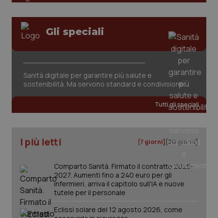
Gli speciali
Sanità digitale per garantire più salute e
tracking-sites-ironfish-
www.quotidianosanita.it
4
sostenibilità. Ma servono standard e condivisione
tracking-enable
settim
2 gior
Tutti gli speciali
tracking-sites-ironfish-
www.quotidianosanita.it
4
I più letti
[7 giorni]
[30 giorni]
session-id
settim
2 gior
Comparto Sanità. Firmato il contratto 2025-
2027. Aumenti fino a 240 euro per gli
infermieri, arriva il capitolo sull'IA e nuove
_ga
1 anno
Google LLC
tutele per il personale
mes
.quotidianosanita.it
Eclissi solare del 12 agosto 2026, come