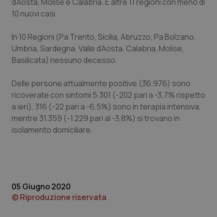
d’Aosta, Molise e Calabria. E altre 11 regioni con meno di
10 nuovi casi.
Piemonte
HIV
In 10 Regioni (Pa Trento, Sicilia, Abruzzo, Pa Bolzano,
Provincia Autonoma di Bolzano
Infezioni & Febbre
Umbria, Sardegna, Valle d’Aosta, Calabria, Molise,
Basilicata) nessuno decesso.
Provincia Autonoma di Trento
Ipertensione & Scompenso
Delle persone attualmente positive (36.976) sono
Puglia
Malattie rare
ricoverate con sintomi 5.301 (-202 pari a -3,7% rispetto
a ieri), 316 (-22 pari a -6,5%) sono in terapia intensiva,
Sardegna
Malattia di Crohn & Rettocolite Ulcerosa
mentre 31.359 (-1.229 pari al -3,8%) si trovano in
isolamento domiciliare.
Sicilia
Neuroscienze & patologie neurodegenerative
Toscana
Obesità
05 Giugno 2020
Umbria
Oftalmologia
© Riproduzione riservata