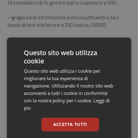
19 cumulativo di 14 giorni è pari o superiore a 500;
Salute orale & impianti
– grigio
se le informazioni sono insufficienti o se il
Sangue & coagulazione
tasso di test è inferiore a 300 casi su 100000.
Tiroide
Questo sito web utilizza
Tumore al seno
cookie
03 Giugno 2021
Tumore ovarico
Questo sito web utilizza i cookie per
© Riproduzione riservata
migliorare la tua esperienza di
navigazione. Utilizzando il nostro sito web
Tumori del Polmone & Testa Collo
acconsenti a tutti i cookie in conformità
con la nostra policy per i cookie.
Leggi di
Tumori gastrointestinali
più
Ulcera & Reflusso
ACCETTA TUTTI
Potrebbe interessarti in
Vaccini
Studi e Analisi