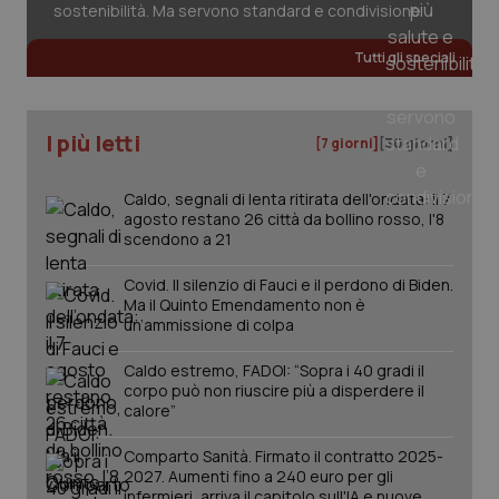
sostenibilità. Ma servono standard e condivisione
Tutti gli speciali
I più letti
[7 giorni]
[30 giorni]
Caldo, segnali di lenta ritirata dell'ondata: il 7
agosto restano 26 città da bollino rosso, l'8
scendono a 21
Covid. Il silenzio di Fauci e il perdono di Biden.
Ma il Quinto Emendamento non è
un’ammissione di colpa
Caldo estremo, FADOI: “Sopra i 40 gradi il
corpo può non riuscire più a disperdere il
calore”
PHPSESSID
Sessio
PHP.net
www.quotidianosanita.it
Comparto Sanità. Firmato il contratto 2025-
2027. Aumenti fino a 240 euro per gli
infermieri, arriva il capitolo sull'IA e nuove