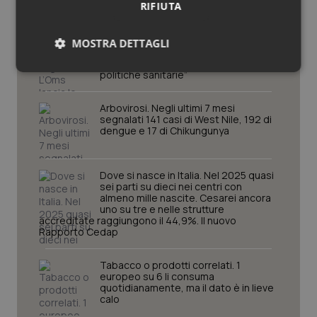
RIFIUTA
Clima, salute e migrazioni. L’Oms
MOSTRA DETTAGLI
lancia le priorità globali della ricerca:
“Servono più evidenze per guidare le
Necessari
Statistici
Marketing
politiche sanitarie”
Arbovirosi. Negli ultimi 7 mesi
segnalati 141 casi di West Nile, 192 di
dengue e 17 di Chikungunya
Necessari
Statistici
Marketing
Dove si nasce in Italia. Nel 2025 quasi
sei parti su dieci nei centri con
almeno mille nascite. Cesarei ancora
I cookie necessari contribuiscono a rendere fruibile il
uno su tre e nelle strutture
sito web abilitandone funzionalità di base quali la
accreditate raggiungono il 44,9%. Il nuovo
navigazione sulle pagine e l'accesso alle aree
Rapporto Cedap
protette del sito. Il sito web non è in grado di
funzionare correttamente senza questi cookie.
Tabacco o prodotti correlati. 1
Nome
Fornitore
/
Dominio
Scaden
europeo su 6 li consuma
VISITOR_PRIVACY_METADATA
5 mesi
quotidianamente, ma il dato è in lieve
YouTube
settim
.youtube.com
calo