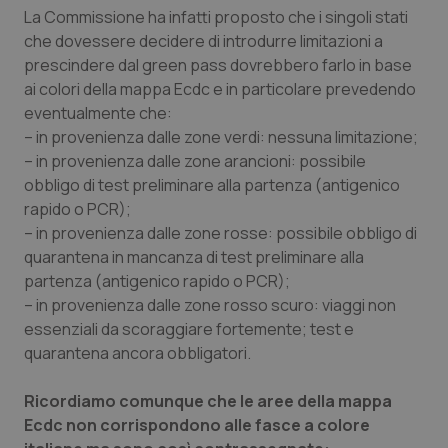
La Commissione ha infatti proposto che i singoli stati
Piemonte
HIV
che dovessere decidere di introdurre limitazioni a
prescindere dal green pass dovrebbero farlo in base
Provincia Autonoma di Bolzano
Infezioni & Febbre
ai colori della mappa Ecdc e in particolare prevedendo
eventualmente che:
– in provenienza dalle zone verdi: nessuna limitazione;
Provincia Autonoma di Trento
Ipertensione & Scompenso
– in provenienza dalle zone arancioni: possibile
obbligo di test preliminare alla partenza (antigenico
Puglia
Malattie rare
rapido o PCR);
– in provenienza dalle zone rosse: possibile obbligo di
Sardegna
Malattia di Crohn & Rettocolite Ulcerosa
quarantena in mancanza di test preliminare alla
partenza (antigenico rapido o PCR);
Sicilia
Neuroscienze & patologie neurodegenerative
– in provenienza dalle zone rosso scuro: viaggi non
essenziali da scoraggiare fortemente; test e
Toscana
Obesità
quarantena ancora obbligatori.
Umbria
Oftalmologia
Ricordiamo comunque che le aree della mappa
Ecdc non corrispondono alle fasce a colore