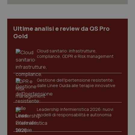
Ultime analisi e review da QS Pro
Gold
Cloud sanitario: infrastrutture,
compliance, GDPR e Risk management
Gestione dell'Ipertensione resistente:
CookieScriptConsent
5 mesi
CookieScript
dalle Linee Guida alle terapie innovative
settim
www.quotidianosanita.it
Leadership Infermieristica 2026: nuovi
modelli di responsabilità e autonomia