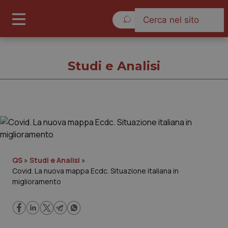
Venerdì 7 Agosto 2026
Studi e Analisi
Studi e Analisi
Cronache
QS
»
Studi e Analisi
»
Covid. La nuova mappa Ecdc. Situazione italiana in
Governo e Parlamento
miglioramento
Regioni e Asl
Lavoro e Professioni