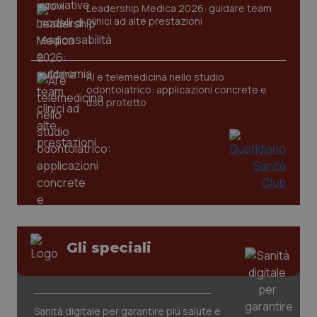
Leadership Medica 2026: guidare team
clinici ad alte prestazioni
tracking-sites-ironfish-
www.quotidianosanita.it
4
tracking-enable
settim
AI e telemedicina nello studio
2 gior
odontoiatrico: applicazioni concrete e
uso protetto
tracking-sites-ironfish-
www.quotidianosanita.it
4
session-id
settim
2 gior
_ga
1 anno
Google LLC
mes
.quotidianosanita.it
Gli speciali
Sanità digitale per garantire più salute e