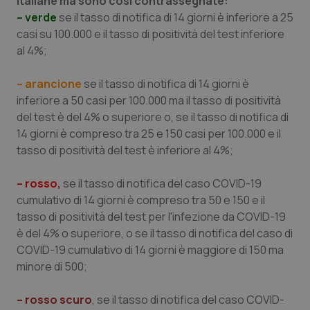
italiane ma sono così contrassegnate:
Valle D’Aosta
Oncodermatologia
– verde
se il tasso di notifica di 14 giorni è inferiore a 25
casi su 100.000 e il tasso di positività del test inferiore
Veneto
Oncoematologia
al 4%;
Oncologia & Nutrizione
– arancione
se il tasso di notifica di 14 giorni è
inferiore a 50 casi per 100.000 ma il tasso di positività
Psoriasi & pelle
del test è del 4% o superiore o, se il tasso di notifica di
14 giorni è compreso tra 25 e 150 casi per 100.000 e il
Quotidiano Cardiologia
tasso di positività del test è inferiore al 4%;
Quotidiano Chirurgia
– rosso,
se il tasso di notifica del caso COVID-19
cumulativo di 14 giorni è compreso tra 50 e 150 e il
tasso di positività del test per l'infezione da COVID-19
Quotidiano Oncologia
è del 4% o superiore, o se il tasso di notifica del caso di
COVID-19 cumulativo di 14 giorni è maggiore di 150 ma
Quotidiano Pediatria
minore di 500;
Rene & patologie urogenitali
– rosso scuro
, se il tasso di notifica del caso COVID-