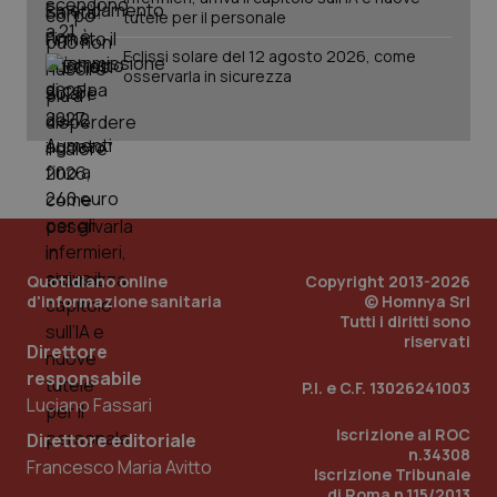
tutele per il personale
Eclissi solare del 12 agosto 2026, come
osservarla in sicurezza
Quotidiano online
Copyright 2013-2026
d'informazione sanitaria
© Homnya Srl
_ga_KM60CM4NPH
.quotidianosanita.it
1 anno
Tutti i diritti sono
mes
riservati
Direttore
responsabile
P.I. e C.F. 13026241003
Luciano Fassari
Iscrizione al ROC
Direttore editoriale
n.34308
Francesco Maria Avitto
Iscrizione Tribunale
di Roma n.115/2013