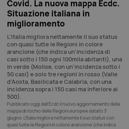
Covid. La nuova mappa Ecdc.
Situazione italiana in
Scienza e Farmaci
miglioramento
Studi e Analisi
L'Italia migliora nettamente il suo status
Lettere al direttore
con quasi tutte le Regioni in colore
arancione (che indica un'incidenza di
Edizioni Regionali
casi sotto i 150 ogni 100mila abitanti), una
in verde (Molise, con un'incidenza sotto i
QS Pro
50 casi) e solo tre regioni in rosso (Valle
d'Aosta, Basilicata e Calabria, con una
Professionisti Sanitari.AI
incidenza sopra i 150 casi ma inferiore ai
500).
Abruzzo
QS Pro Gold
Pubblicato oggi dall’Ecdc il nuovo aggiornamento della
mappa di rischio delle Regioni europee datato 3
QS Club
Newsletter
giugno. L'Italia migliora nettamente il suo status con
Basilicata
Artrite & artrosi
quasi tutte le Regioni in colore arancione (che indica