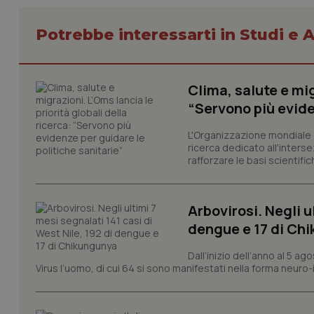
Potrebbe interessarti in Studi e A
Clima, salute e mig
I cookie necessari con
e l'accesso alle aree 
“Servono più evide
Nome
L'Organizzazione mondiale d
VISITOR_PRIVACY_
ricerca dedicato all'interse
rafforzare le basi scientifich
Arbovirosi. Negli u
CookieScriptConse
dengue e 17 di Ch
Dall’inizio dell’anno al 5 ag
Virus l’uomo, di cui 64 si sono manifestati nella forma neuro-in
tracking-sites-ironf
tracking-enable
tracking-sites-ironf