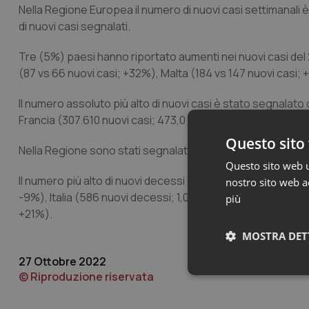
Nella Regione Europea il numero di nuovi casi settimanali è
di nuovi casi segnalati.
Tre (5%) paesi hanno riportato aumenti nei nuovi casi del 
(87 vs 66 nuovi casi; +32%), Malta (184 vs 147 nuovi casi
Il numero assoluto più alto di nuovi casi è stato segnalat
Francia (307.610 nuovi casi; 473,0 nuovi casi ogni 100.000; 
Questo sito 
Nella Regione sono stati segnalati oltre 3.500 nuovi deces
Questo sito web ut
Il numero più alto di nuovi decessi è stato segnalato dal
nostro sito web ac
-9%), Italia (586 nuovi decessi; 1,0 nuovi decessi ogni 1
più
+21%).
MOSTRA DET
27 Ottobre 2022
© Riproduzione riservata
Neces