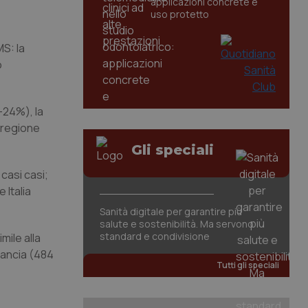
applicazioni concrete e
uso protetto
MS: la
o
(-24%), la
a regione
Gli speciali
casi casi;
 Italia
Sanità digitale per garantire più
salute e sostenibilità. Ma servono
standard e condivisione
mile alla
rancia (484
Tutti gli speciali