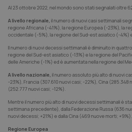
Al 23 ottobre 2022, nel mondo sono stati segnalati oltre 624 
A livello regionale,
il numero di nuovi casi settimanali segna
regione Africana (-41%), la regione Europea (-23%), la re
occidentale (-5%), la regione del Sud-est asiatico (-4%) 
Il numero di nuovi decessi settimanali è diminuito in quattr
regione del Sud-est asiatico (-13%) e la regione del Pacif
delle Americhe (-1%) ed è aumentata nella regione del Me
A livello nazionale,
il numero assoluto più alto di nuovi c
-23%), Francia (307.610 nuovi casi; -22%), Cina (285.348 nuo
(252.777 nuovi casi; -12%).
Mentre il numero più alto di nuovi decessi settimanali è sta
settimana precedente), dalla Federazione Russa (636 nuovi
nuovi decessi; +21%) e dalla Cina (469 nuove morti; +9%).
Regione Europea