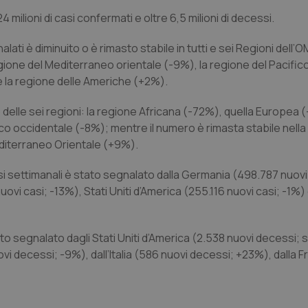
milioni di casi confermati e oltre 6,5 milioni di decessi.
lati è diminuito o è rimasto stabile in tutti e sei Regioni dell’O
gione del Mediterraneo orientale (-9%), la regione del Pacific
e la regione delle Americhe (+2%).
o delle sei regioni: la regione Africana (-72%), quella Europea 
ico occidentale (-8%); mentre il numero è rimasta stabile nell
diterraneo Orientale (+9%).
asi settimanali è stato segnalato dalla Germania (498.787 nuovi 
vi casi; -13%), Stati Uniti d’America (255.116 nuovi casi; -1%) e
to segnalato dagli Stati Uniti d’America (2.538 nuovi decessi; si
 decessi; -9%), dall’Italia (586 nuovi decessi; +23%), dalla F