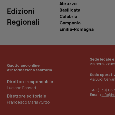
Abruzzo
_ga_0VMQEQKQ1N
Edizioni
Basilicata
Calabria
Regionali
__Secure-YNID
Campania
Emilia-Romagna
YSC
__Secure-
ROLLOUT_TOKEN
Sede legale e
Via della Stell
Quotidiano online
tracking-sites-
d'informazione sanitaria
ironfish-tracking-
Sede operati
named-enable
Via Luigi Galva
Direttore responsabile
Luciano Fassari
Tel:
(+39) 06 
Email:
info@h
Direttore editoriale
Francesco Maria Avitto