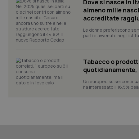
Dove si nasce in It
session-id
almeno mille nasci
accreditate raggiu
_ga
Le donne preferiscono sempre
parti è avvenuto negli istitut
Tabacco o prodotti
PHPSESSID
quotidianamente, ma
Un europeo su sei continua
ha interessato il 16,5% dell
_ga_KM60CM4NPH
Nome
Nome
VISITOR_INFO1_LIV