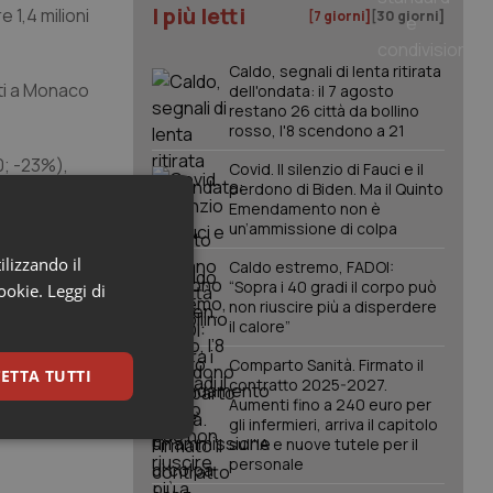
I più letti
 1,4 milioni
[7 giorni]
[30 giorni]
Caldo, segnali di lenta ritirata
ati a Monaco
dell'ondata: il 7 agosto
restano 26 città da bollino
rosso, l'8 scendono a 21
0; -23%),
Covid. Il silenzio di Fauci e il
perdono di Biden. Ma il Quinto
0; -12%).
Emendamento non è
un’ammissione di colpa
ecedente.
ilizzando il
Caldo estremo, FADOI:
 100 000;
“Sopra i 40 gradi il corpo può
cookie.
Leggi di
non riuscire più a disperdere
gni 100.000;
il calore”
Comparto Sanità. Firmato il
ETTA TUTTI
contratto 2025-2027.
Aumenti fino a 240 euro per
gli infermieri, arriva il capitolo
keting
sull'IA e nuove tutele per il
personale