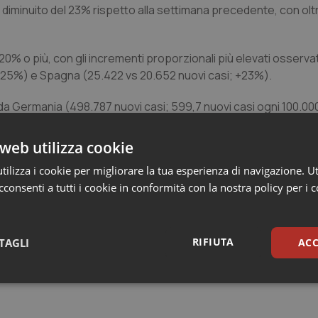
 diminuito del 23% rispetto alla settimana precedente, con oltre
20% o più, con gli incrementi proporzionali più elevati osserv
; +25%) e Spagna (25.422 vs 20.652 nuovi casi; +23%).
o da Germania (498.787 nuovi casi; 599,7 nuovi casi ogni 100.00
-22%) e Italia (252.777 nuovi casi; 423,8 nuovi casi ogni 100 00
web utilizza cookie
si settimanali, con un calo del 24% rispetto alla settimana pr
ilizza i cookie per migliorare la tua esperienza di navigazione. Ut
la Federazione Russa (636 nuovi decessi; <1 nuovo decesso per
consenti a tutti i cookie in conformità con la nostra policy per i 
00.000; +23%) e Francia (484 nuovi decessi; <1 nuovo decesso o
RIFIUTA
TAGLI
ACC
sari
Statistici
Mar