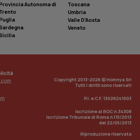
i Youtube incorporati
Provincia Autonoma di
Toscana
tics per mantenere
tore del sito web sta
Trento
Umbria
ell'interfaccia di
Puglia
Valle D’Aosta
 tenere traccia
Sardegna
Veneto
i Youtube incorporati
tore del sito web sta
Sicilia
ell'interfaccia di
 tenere traccia
r la gestione
one dell’esperienza
icità
Copyright 2013-2026 © Homnya Srl
.com
e per abilitare il
Tutti i diritti sono riservati
loggato con identity
om
P.I. e C.F. 13026241003
Iscrizione al ROC n.34308
Iscrizione Tribunale di Roma n.115/2013
del 22/05/2013
Riproduzione riservata