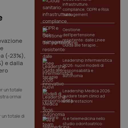
infrastrutture,
compliance, GDPR e Risk
management
e
Gestione
dell'Ipertensione
levazione
resistente: dalle Linee
Guida alle terapie
ne
innovative
ea (-23%),
Leadership Infermieristica
) e dalla
2026: nuovi modelli di
ero
responsabilità e
autonomia
er un totale
Leadership Medica 2026:
guidare team clinici ad
istra ormai
alte prestazioni
un totale di
AI e telemedicina nello
studio odontoiatrico: