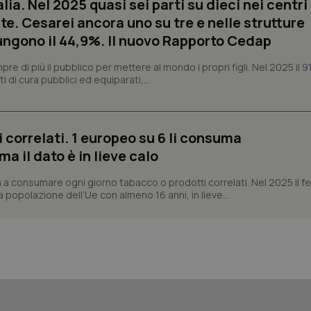
alia. Nel 2025 quasi sei parti su dieci nei centri
settimane
assegnare un identificatore generi
te. Cesarei ancora uno su tre e nelle strutture
2 giorni
ngono il 44,9%. Il nuovo Rapporto Cedap
1 anno 1
Questo nome di cookie è associa
Google LLC
mese
Universal Analytics, che è un a
.quotidianosanita.it
significativo del servizio di ana
 di più il pubblico per mettere al mondo i propri figli. Nel 2025 il 9
utilizzato da Google. Questo cook
i di cura pubblici ed equiparati,...
per distinguere utenti unici as
generato in modo casuale come i
cliente. È incluso in ogni richiest
sito e utilizzato per calcolare i dat
sessioni e campagne per i rapporti 
 correlati. 1 europeo su 6 li consuma
Sessione
Cookie generato da applicazioni 
PHP.net
linguaggio PHP. Si tratta di un id
www.quotidianosanita.it
 il dato è in lieve calo
generico utilizzato per mantenere 
sessione utente. Normalmente 
generato in modo casuale, il mod
 a consumare ogni giorno tabacco o prodotti correlati. Nel 2025 il
utilizzato può essere specifico pe
a popolazione dell’Ue con almeno 16 anni, in lieve...
buon esempio è mantenere uno s
un utente tra le pagine.
.quotidianosanita.it
1 anno 1
Questo cookie viene utilizzato d
mese
per mantenere lo stato della ses
Fornitore
Fornitore
/
/
Dominio
Scadenza
Descrizione
Scadenza
Descrizione
Dominio
E
5 mesi 4
Questo cookie è impostato da Youtube per
Google LLC