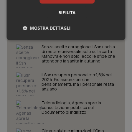
RIFIUTA
Potrebbe interessarti in
Studi e Analisi
MOSTRA DETTAGLI
Necessari
Statistici
Marketing
Senza scelte coraggiose il Ssn rischia
di restare universale solo sulla carta.
Manovra e non solo, ecco le sfide che
attendono la sanità in autunno
Il Ssn recupera personale: +1,6% nel
2024. Più assunzioni che
Necessari
Statistici
Marketing
pensionamenti, ma il personale resta
anziano
I cookie necessari contribuiscono a rendere fruibile il
sito web abilitandone funzionalità di base quali la
Teleradiologia, Agenas apre la
navigazione sulle pagine e l'accesso alle aree
consultazione pubblica sul
protette del sito. Il sito web non è in grado di
Documento di indirizzo
funzionare correttamente senza questi cookie.
Nome
Fornitore
/
Dominio
Scaden
VISITOR_PRIVACY_METADATA
5 mesi
YouTube
Clima, salute e migrazioni. L’Oms