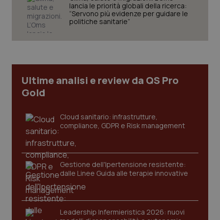
settim
.youtube.com
lancia le priorità globali della ricerca:
“Servono più evidenze per guidare le
politiche sanitarie”
Ultime analisi e review da QS Pro
Gold
Cloud sanitario: infrastrutture,
compliance, GDPR e Risk management
CookieScriptConsent
5 mesi
CookieScript
settim
www.quotidianosanita.it
Gestione dell'Ipertensione resistente:
dalle Linee Guida alle terapie innovative
Leadership Infermieristica 2026: nuovi