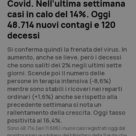
Covid. Nell’ultima settimana
casi in calo del 14%. Oggi
Scienza e Farmaci
48.714 nuovi contagi e 120
Studi e Analisi
decessi
Lettere al direttore
Si conferma quindi la frenata del virus. In
aumento, anche se lieve, però i decessi
Edizioni Regionali
che sono saliti del 2% negli ultimi sette
giorni. Scende poi il numero delle
QS Pro
persone in terapia intensiva (-8,6%)
mentre sono stabili i ricoveri nei reparti
Professionisti Sanitari.AI
ordinari (+1,6%) anche se rispetto alla
precedente settimana si nota un
Abruzzo
QS Pro Gold
rallentamento della crescita. Oggi tasso
positività al 16,4%.
QS Club
Newsletter
Basilicata
Artrite & artrosi
Sono 48.714 (ieri 11.606) i nuovi casi registrati oggi dal
monitoraggio quotidiano del Ministero della Salute che