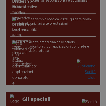
modelli di responsabilità e autonomia
Leadership Medica 2026: guidare team
clinici ad alte prestazioni
tracking-sites-ironfish-
www.quotidianosanita.it
4
tracking-enable
settim
2 gior
AI e telemedicina nello studio
odontoiatrico: applicazioni concrete e
uso protetto
tracking-sites-ironfish-
www.quotidianosanita.it
4
session-id
settim
2 gior
_ga
1 anno
Google LLC
mes
.quotidianosanita.it
Gli speciali