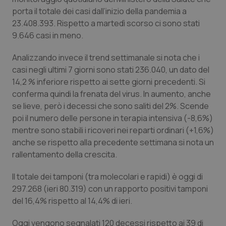
Calabria
Asma & BPCO
porta il totale dei casi dall’inizio della pandemia a
23.408.393. Rispetto a martedì scorso ci sono stati
Campania
Car-T
9.646 casi in meno.
Analizzando invece il trend settimanale si nota che i
Emilia-Romagna
Colesterolo & coronaropatie
casi negli ultimi 7 giorni sono stati 236.040, un dato del
14,2 % inferiore rispetto ai sette giorni precedenti. Si
Friuli Venezia Giulia
Dermatite Atopica
conferma quindi la frenata del virus. In aumento, anche
se lieve, però i decessi che sono saliti del 2%. Scende
Lazio
Diabete & glucometri
poi il numero delle persone in terapia intensiva (-8,6%)
mentre sono stabili i ricoveri nei reparti ordinari (+1,6%)
Liguria
Disturbi dell’umore
anche se rispetto alla precedente settimana si nota un
rallentamento della crescita.
Lombardia
Dolore
Il totale dei tamponi (tra molecolari e rapidi) è oggi di
297.268 (ieri 80.319) con un rapporto positivi tamponi
Marche
Donna & Salute
del 16,4% rispetto al 14,4% di ieri.
Molise
Epatiti
Oggi vengono segnalati 120 decessi rispetto ai 39 di