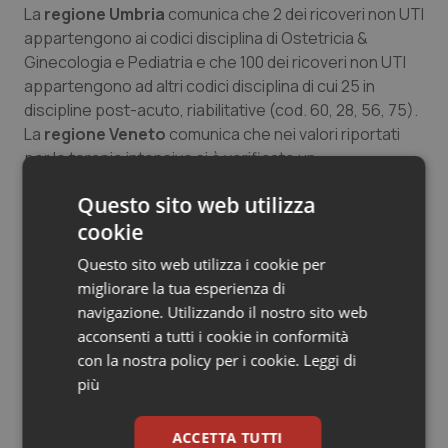
La
regione Umbria
comunica che 2 dei ricoveri non UTI
Salute orale & impianti
appartengono ai codici disciplina di Ostetricia &
Ginecologia e Pediatria e che 100 dei ricoveri non UTI
Sangue & coagulazione
appartengono ad altri codici disciplina di cui 25 in
discipline post-acuto, riabilitative (cod. 60, 28, 56, 75).
Tiroide
La
regione Veneto
comunica che nei valori riportati
per le terapie intensive si è verificato un
Tumore al seno
disallineamento temporale del flusso informativo,
Questo sito web utilizza
pertanto per convenzione è stato riportato 9 dimessi
cookie
da TI invece del n. 7 effettivi che include anche i
Tumore ovarico
negativizzati.
Questo sito web utilizza i cookie per
Tumori del Polmone & Testa Collo
migliorare la tua esperienza di
navigazione. Utilizzando il nostro sito web
25 Ottobre 2022
Tumori gastrointestinali
acconsenti a tutti i cookie in conformità
© Riproduzione riservata
con la nostra policy per i cookie.
Leggi di
più
Ulcera & Reflusso
Vaccini
ACCETTA TUTTI