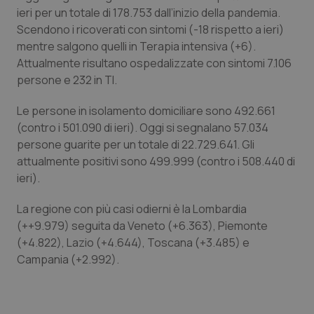
ieri per un totale di 178.753 dall’inizio della pandemia.
Piemonte
HIV
Scendono i ricoverati con sintomi (-18 rispetto a ieri)
mentre salgono quelli in Terapia intensiva (+6).
Provincia Autonoma di Bolzano
Infezioni & Febbre
Attualmente risultano ospedalizzate con sintomi 7.106
persone e 232 in TI.
Provincia Autonoma di Trento
Ipertensione & Scompenso
Le persone in isolamento domiciliare sono 492.661
(contro i 501.090 di ieri). Oggi si segnalano 57.034
Puglia
Malattie rare
persone guarite per un totale di 22.729.641. Gli
attualmente positivi sono 499.999 (contro i 508.440 di
Sardegna
Malattia di Crohn & Rettocolite Ulcerosa
ieri).
Sicilia
Neuroscienze & patologie neurodegenerative
La regione con più casi odierni è la Lombardia
(++9.979) seguita da Veneto (+6.363), Piemonte
(+4.822), Lazio (+4.644), Toscana (+3.485) e
Toscana
Obesità
Campania (+2.992).
Umbria
Oftalmologia