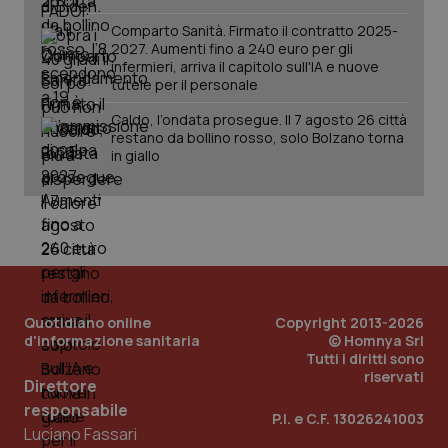
Comparto Sanità. Firmato il contratto 2025-
2027. Aumenti fino a 240 euro per gli
infermieri, arriva il capitolo sull'IA e nuove
tutele per il personale
Caldo, l’ondata prosegue. Il 7 agosto 26 città
restano da bollino rosso, solo Bolzano torna
in giallo
_ga_KM60CM4NPH
.quotidianosanita.it
1 anno
Quotidiano online
Copyright 2013-2026
mes
d'informazione sanitaria
© Homnya Srl
Tutti i diritti sono
riservati
Direttore
responsabile
P.I. e C.F. 13026241003
Luciano Fassari