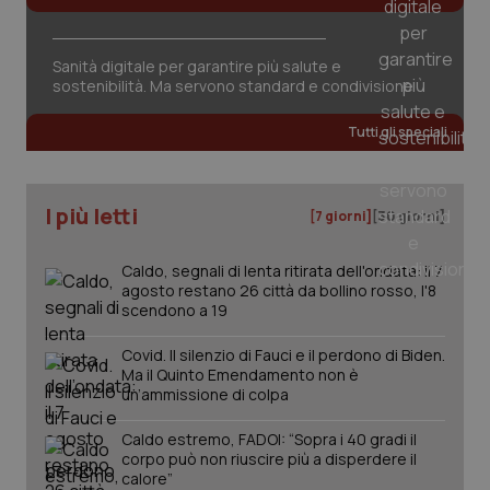
Sanità digitale per garantire più salute e
sostenibilità. Ma servono standard e condivisione
Tutti gli speciali
I più letti
[7 giorni]
[30 giorni]
Caldo, segnali di lenta ritirata dell'ondata: il 7
agosto restano 26 città da bollino rosso, l'8
scendono a 19
Covid. Il silenzio di Fauci e il perdono di Biden.
Ma il Quinto Emendamento non è
un’ammissione di colpa
Caldo estremo, FADOI: “Sopra i 40 gradi il
PHPSESSID
Sessio
PHP.net
www.quotidianosanita.it
corpo può non riuscire più a disperdere il
calore”