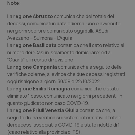
Valle D’Aosta
Oncodermatologia
Note:
La
regione Abruzzo
Veneto
Oncoematologia
comunica che del totale dei
decessi, comunicati in data odierna, uno è avvenuto
nei giorni scorsi e comunicato oggi dalla ASL di
Oncologia & Nutrizione
Avezzano – Sulmona – L’Aquila.
La
regione Basilicata
comunica che il dato relativo al
Psoriasi & pelle
numero dei “Casi in isolamento domiciliare” ed ai
“Guariti” è in corso di revisione.
Quotidiano Cardiologia
La
regione Campania
comunica che a seguito delle
verifiche odierne, si evince che due decessi registrati
Quotidiano Chirurgia
oggi risalgono ai giorni 30/09 e 22/10/2022.
La
regione Emilia Romagna
comunica che è stato
Quotidiano Oncologia
eliminato 1 caso, comunicato nei giorni precedenti, in
quanto giudicato non caso COVID-19.
La
regione Friuli Venezia Giulia
Quotidiano Pediatria
comunica che, a
seguito di una verifica sui sistemi informativi, il totale
dei decessi associati a COVID-19 è stato ridotto di 1
Rene & patologie urogenitali
(caso relativo alla provincia di TS).