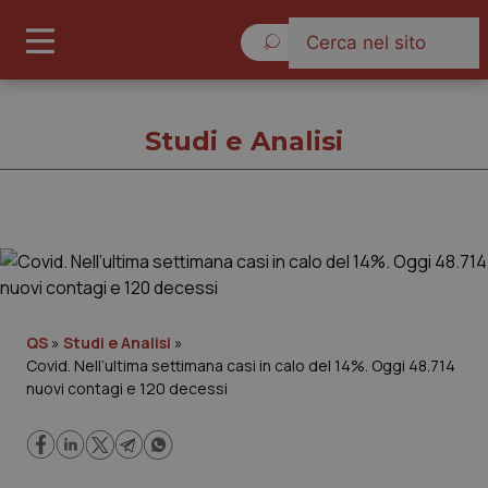
Sabato 8 Agosto 2026
Studi e Analisi
Studi e Analisi
Cronache
QS
»
Studi e Analisi
»
Covid. Nell’ultima settimana casi in calo del 14%. Oggi 48.714
Governo e Parlamento
nuovi contagi e 120 decessi
Regioni e Asl
Lavoro e Professioni