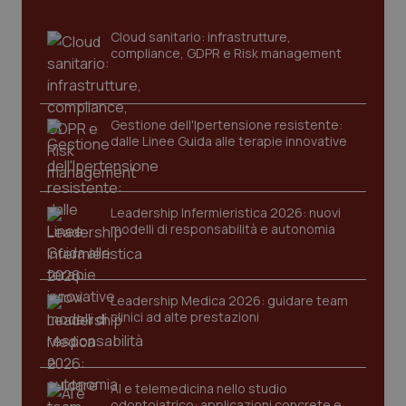
sito web abilitandone funzionalità di base quali la
navigazione sulle pagine e l'accesso alle aree
Cloud sanitario: infrastrutture,
protette del sito. Il sito web non è in grado di
compliance, GDPR e Risk management
funzionare correttamente senza questi cookie.
Nome
Fornitore
/
Dominio
Scaden
VISITOR_PRIVACY_METADATA
5 mesi
YouTube
settim
.youtube.com
Gestione dell'Ipertensione resistente:
dalle Linee Guida alle terapie innovative
Leadership Infermieristica 2026: nuovi
modelli di responsabilità e autonomia
Leadership Medica 2026: guidare team
clinici ad alte prestazioni
AI e telemedicina nello studio
CookieScriptConsent
5 mesi
CookieScript
odontoiatrico: applicazioni concrete e