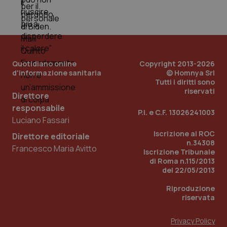
PHPSESSID
Sessio
PHP.net
www.quotidianosanita.it
Quotidiano online
Copyright 2013-2026
d'informazione sanitaria
© Homnya Srl
Tutti i diritti sono
riservati
Direttore
responsabile
P.I. e C.F. 13026241003
Luciano Fassari
Iscrizione al ROC
Direttore editoriale
n.34308
Francesco Maria Avitto
Iscrizione Tribunale
di Roma n.115/2013
del 22/05/2013
Riproduzione
riservata
Privacy Policy
_ga_KM60CM4NPH
.quotidianosanita.it
1 anno