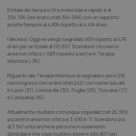
Calabria
Asma & BPCO
Il totale dei tamponi (tra molecolari e rapidi) è di
334.766 (ieri erano stati 304.990) con un rapporto
Campania
Car-T
positivi tamponi al 4,8% rispetto al 4,4% di ieri.
Emilia-Romagna
Colesterolo & coronaropatie
I decessi. Oggi ne vengo segnalati 469 rispetto ai 476
di ieri per un totale di 115.557. Scendono i ricoveri in
Friuli Venezia Giulia
Dermatite Atopica
area non critica (-583 rispetto a ieri) e in Terapia
intensiva (-36).
Lazio
Diabete & glucometri
Riguardo alle Terapie intensive si segnalano però 216
nuovi ingressi (ieri erano stati 242) con numeri più alti
Liguria
Disturbi dell’umore
in Lazio (31), Lombardia (30), Puglia (29), Toscana (17)
e Campania (16).
Lombardia
Dolore
Attualmente risultano comunque ospedalizzati 26.369
Marche
Donna & Salute
pazienti in area non critica e 3.490 in TI. Scendono poi
di 3.941 unità anche le persone in isolamento
Molise
Epatiti
domiciliare che oggi risultano essere 484.801 (ieri