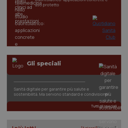
settim
www.quotidianosanita.it
uso protetto
Gli speciali
tracking-sites-ironfish-
www.quotidianosanita.it
4
tracking-enable
settim
2 gior
Sanità digitale per garantire più salute e
sostenibilità. Ma servono standard e condivisione
tracking-sites-ironfish-
www.quotidianosanita.it
4
Tutti gli speciali
session-id
settim
2 gior