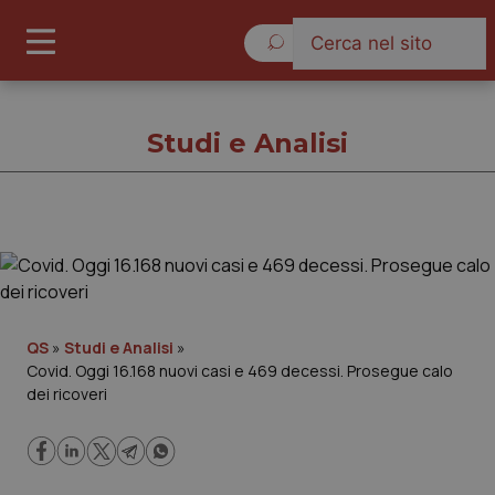
Giovedì 6 Agosto 2026
Studi e Analisi
Studi e Analisi
Cronache
QS
»
Studi e Analisi
»
Covid. Oggi 16.168 nuovi casi e 469 decessi. Prosegue calo
Governo e Parlamento
dei ricoveri
Regioni e Asl
Lavoro e Professioni