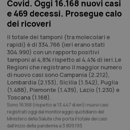
Covid. Oggi 16.168 nuovi casi
e 469 decessi. Prosegue calo
Scienza e Farmaci
dei ricoveri
Studi e Analisi
Il totale dei tamponi (tra molecolari e
Lettere al direttore
rapidi) è di 334.766 (ieri erano stati
304.990) con un rapporto positivi
Edizioni Regionali
tamponi al 4,8% rispetto al 4,4% di ieri.Le
Regioni che registrano il maggior numero
QS Pro
di nuovo casi sono Campania (2.212),
Lombardia (2.153), Sicilia (1.542), Puglia
Professionisti Sanitari.AI
(1.488), Piemonte (1.439), Lazio (1.230) e
Toscana (1.168).
Abruzzo
QS Pro Gold
Sono 16.168 (rispetto ai 13.447 di ieri) i nuovi casi
registrati oggi dal monitoraggio quotidiano del
QS Club
Newsletter
Ministero della Salute che porta il totale dei casi
Basilicata
Artrite & artrosi
dall’inizio della pandemia a 3.809.193.