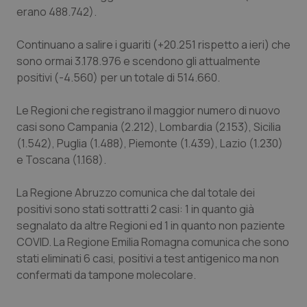
erano 488.742).
Piemonte
HIV
Continuano a salire i guariti (+20.251 rispetto a ieri) che
Provincia Autonoma di Bolzano
Infezioni & Febbre
sono ormai 3.178.976 e scendono gli attualmente
positivi (-4.560) per un totale di 514.660.
Provincia Autonoma di Trento
Ipertensione & Scompenso
Le Regioni che registrano il maggior numero di nuovo
casi sono Campania (2.212), Lombardia (2.153), Sicilia
Puglia
Malattie rare
(1.542), Puglia (1.488), Piemonte (1.439), Lazio (1.230)
e Toscana (1.168).
Sardegna
Malattia di Crohn & Rettocolite Ulcerosa
La Regione Abruzzo comunica che dal totale dei
Sicilia
Neuroscienze & patologie neurodegenerative
positivi sono stati sottratti 2 casi: 1 in quanto già
segnalato da altre Regioni ed 1 in quanto non paziente
Toscana
Obesità
COVID. La Regione Emilia Romagna comunica che sono
stati eliminati 6 casi, positivi a test antigenico ma non
Umbria
Oftalmologia
confermati da tampone molecolare.