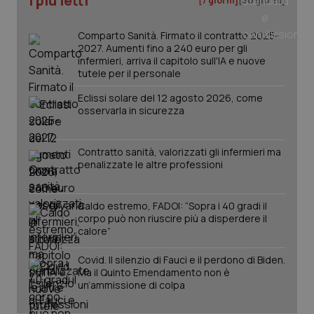
I più letti
[7 giorni]
[30 giorni]
_ga
1 anno
Google LLC
mes
.quotidianosanita.it
Comparto Sanità. Firmato il contratto 2025-
2027. Aumenti fino a 240 euro per gli
infermieri, arriva il capitolo sull'IA e nuove
tutele per il personale
Eclissi solare del 12 agosto 2026, come
osservarla in sicurezza
Contratto sanità, valorizzati gli infermieri ma
penalizzate le altre professioni
Caldo estremo, FADOI: “Sopra i 40 gradi il
corpo può non riuscire più a disperdere il
calore”
Covid. Il silenzio di Fauci e il perdono di Biden.
Ma il Quinto Emendamento non è
un’ammissione di colpa