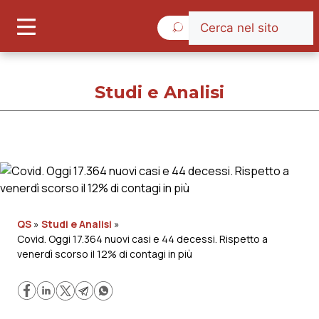
Giovedì 6 Agosto 2026
Studi e Analisi
Studi e Analisi
Cronache
QS
»
Studi e Analisi
»
Covid. Oggi 17.364 nuovi casi e 44 decessi. Rispetto a
Governo e Parlamento
venerdì scorso il 12% di contagi in più
Regioni e Asl
Lavoro e Professioni