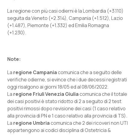
Piemonte
HIV
La regione con più casi odierni è la Lombardia (+3.110)
seguita da Veneto (+2.314), Campania (+1.512), Lazio
(+1.487), Piemonte (+1.332) ed Emilia Romagna
Provincia Autonoma di Bolzano
Infezioni & Febbre
(+1.230).
Provincia Autonoma di Trento
Ipertensione & Scompenso
Puglia
Malattie rare
Note:
La
regione Campania
comunica che a seguito delle
Sardegna
Malattia di Crohn & Rettocolite Ulcerosa
verifiche odierne, si evince che i due decessi registrati
oggi risalgono ai giorni 18/05 ed al 08/06/2022.
Sicilia
Neuroscienze & patologie neurodegenerative
La
regione Friuli Venezia Giulia
comunica che il totale
dei casi positivi è stato ridotto di 2 a seguito di 2 test
Toscana
Obesità
positivi rimossi dopo revisione dei casi (1 caso relativo
alla provincia di PN e 1 caso relativo alla provincia di TS).
Umbria
Oftalmologia
La
regione Umbria
comunica che 2 dei ricoveri non UTI
appartengono ai codici disciplina di Ostetricia &