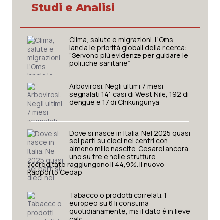
Studi e Analisi
Salute orale & impianti
Sangue & coagulazione
Clima, salute e migrazioni. L’Oms
lancia le priorità globali della ricerca:
“Servono più evidenze per guidare le
Tiroide
politiche sanitarie”
Arbovirosi. Negli ultimi 7 mesi
Tumore al seno
segnalati 141 casi di West Nile, 192 di
dengue e 17 di Chikungunya
Tumore ovarico
Dove si nasce in Italia. Nel 2025 quasi
Tumori del Polmone & Testa Collo
sei parti su dieci nei centri con
almeno mille nascite. Cesarei ancora
uno su tre e nelle strutture
Tumori gastrointestinali
accreditate raggiungono il 44,9%. Il nuovo
Rapporto Cedap
Ulcera & Reflusso
Tabacco o prodotti correlati. 1
europeo su 6 li consuma
quotidianamente, ma il dato è in lieve
Vaccini
calo