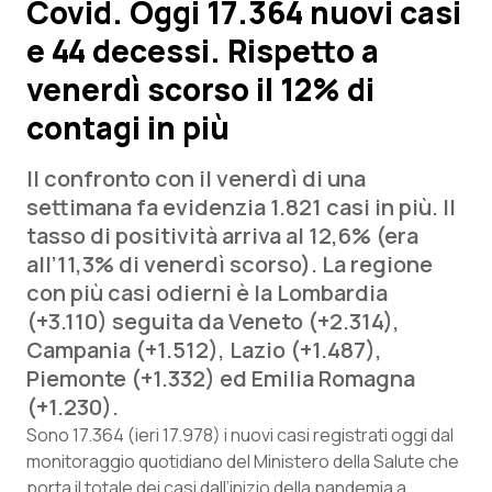
Covid. Oggi 17.364 nuovi casi
e 44 decessi. Rispetto a
Scienza e Farmaci
venerdì scorso il 12% di
Studi e Analisi
contagi in più
Lettere al direttore
Il confronto con il venerdì di una
settimana fa evidenzia 1.821 casi in più. Il
Edizioni Regionali
tasso di positività arriva al 12,6% (era
all’11,3% di venerdì scorso). La regione
QS Pro
con più casi odierni è la Lombardia
(+3.110) seguita da Veneto (+2.314),
Professionisti Sanitari.AI
Campania (+1.512), Lazio (+1.487),
Piemonte (+1.332) ed Emilia Romagna
Abruzzo
QS Pro Gold
(+1.230).
Sono 17.364 (ieri 17.978) i nuovi casi registrati oggi dal
QS Club
Newsletter
Basilicata
Artrite & artrosi
monitoraggio quotidiano del Ministero della Salute che
porta il totale dei casi dall’inizio della pandemia a