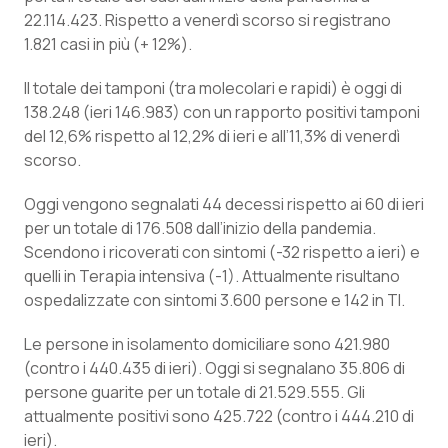
Calabria
Asma & BPCO
22.114.423. Rispetto a venerdì scorso si registrano
1.821 casi in più (+ 12%).
Campania
Car-T
Il totale dei tamponi (tra molecolari e rapidi) è oggi di
138.248 (ieri 146.983) con un rapporto positivi tamponi
Emilia-Romagna
Colesterolo & coronaropatie
del 12,6% rispetto al 12,2% di ieri e all’11,3% di venerdì
scorso.
Friuli Venezia Giulia
Dermatite Atopica
Oggi vengono segnalati 44 decessi rispetto ai 60 di ieri
Lazio
Diabete & glucometri
per un totale di 176.508 dall’inizio della pandemia.
Scendono i ricoverati con sintomi (-32 rispetto a ieri) e
Liguria
Disturbi dell’umore
quelli in Terapia intensiva (-1). Attualmente risultano
ospedalizzate con sintomi 3.600 persone e 142 in TI.
Lombardia
Dolore
Le persone in isolamento domiciliare sono 421.980
(contro i 440.435 di ieri). Oggi si segnalano 35.806 di
Marche
Donna & Salute
persone guarite per un totale di 21.529.555. Gli
attualmente positivi sono 425.722 (contro i 444.210 di
Molise
Epatiti
ieri).