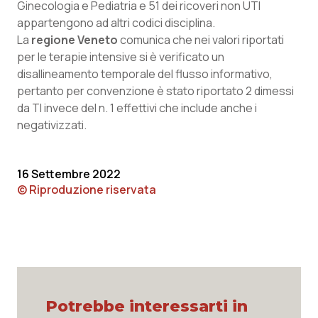
Valle D’Aosta
Oncodermatologia
Ginecologia e Pediatria e 51 dei ricoveri non UTI
appartengono ad altri codici disciplina.
Veneto
Oncoematologia
La
regione Veneto
comunica che nei valori riportati
per le terapie intensive si è verificato un
disallineamento temporale del flusso informativo,
Oncologia & Nutrizione
pertanto per convenzione è stato riportato 2 dimessi
da TI invece del n. 1 effettivi che include anche i
Psoriasi & pelle
negativizzati.
Quotidiano Cardiologia
16 Settembre 2022
Quotidiano Chirurgia
© Riproduzione riservata
Quotidiano Oncologia
Quotidiano Pediatria
Rene & patologie urogenitali
Potrebbe interessarti in