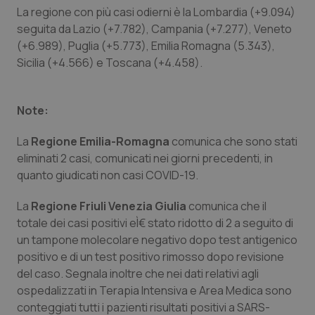
La regione con più casi odierni è la Lombardia (+9.094)
Piemonte
HIV
seguita da Lazio (+7.782), Campania (+7.277), Veneto
(+6.989), Puglia (+5.773), Emilia Romagna (5.343),
Provincia Autonoma di Bolzano
Infezioni & Febbre
Sicilia (+4.566) e Toscana (+4.458).
Provincia Autonoma di Trento
Ipertensione & Scompenso
Note:
Puglia
Malattie rare
La
Regione Emilia-Romagna
comunica che sono stati
eliminati 2 casi, comunicati nei giorni precedenti, in
Sardegna
Malattia di Crohn & Rettocolite Ulcerosa
quanto giudicati non casi COVID-19.
La
Regione Friuli Venezia Giulia
comunica che il
Sicilia
Neuroscienze & patologie neurodegenerative
totale dei casi positivi eÌ€ stato ridotto di 2 a seguito di
un tampone molecolare negativo dopo test antigenico
Toscana
Obesità
positivo e di un test positivo rimosso dopo revisione
del caso. Segnala inoltre che nei dati relativi agli
Umbria
Oftalmologia
ospedalizzati in Terapia Intensiva e Area Medica sono
conteggiati tutti i pazienti risultati positivi a SARS-