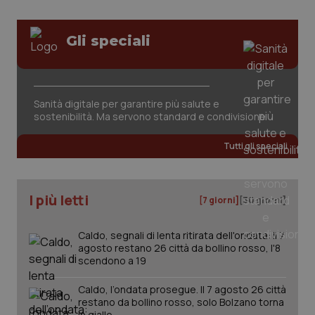
tracking-sites-ironfish-
www.quotidianosanita.it
4
Gli speciali
session-id
settim
2 gior
Sanità digitale per garantire più salute e
_ga
1 anno
Google LLC
sostenibilità. Ma servono standard e condivisione
mes
.quotidianosanita.it
Tutti gli speciali
I più letti
[7 giorni]
[30 giorni]
Caldo, segnali di lenta ritirata dell'ondata: il 7
agosto restano 26 città da bollino rosso, l'8
scendono a 19
Caldo, l’ondata prosegue. Il 7 agosto 26 città
restano da bollino rosso, solo Bolzano torna
in giallo