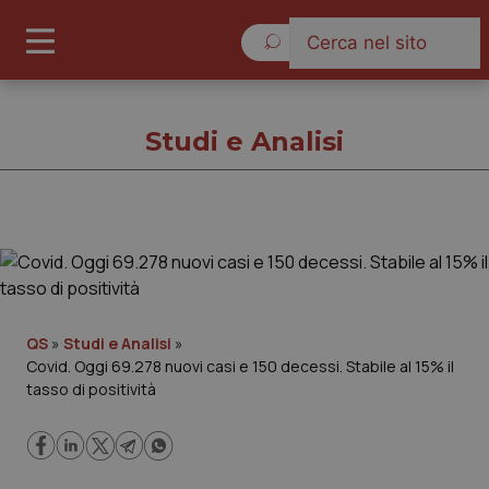
Lunedì 10 Agosto 2026
Studi e Analisi
Studi e Analisi
Cronache
QS
»
Studi e Analisi
»
Covid. Oggi 69.278 nuovi casi e 150 decessi. Stabile al 15% il
Governo e Parlamento
tasso di positività
Regioni e Asl
Lavoro e Professioni