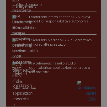
Leadership Infermieristica 2026: nuovi
modelli di responsabilità e autonomia
CookieScriptConsent
5 mesi
CookieScript
settim
www.quotidianosanita.it
Leadership Medica 2026: guidare team
clinici ad alte prestazioni
AI e telemedicina nello studio
odontoiatrico: applicazioni concrete e
uso protetto
tracking-sites-ironfish-
www.quotidianosanita.it
4
tracking-enable
settim
2 gior