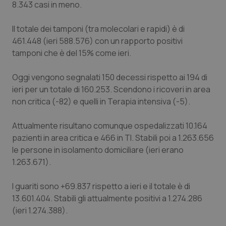
8.343 casi in meno.
Calabria
Asma & BPCO
Il totale dei tamponi (tra molecolari e rapidi) è di
Campania
Car-T
461.448 (ieri 588.576) con un rapporto positivi
tamponi che è del 15% come ieri.
Emilia-Romagna
Colesterolo & coronaropatie
Oggi vengono segnalati 150 decessi rispetto ai 194 di
Friuli Venezia Giulia
Dermatite Atopica
ieri per un totale di 160.253. Scendono i ricoveri in area
non critica (-82) e quelli in Terapia intensiva (-5).
Lazio
Diabete & glucometri
Attualmente risultano comunque ospedalizzati 10.164
pazienti in area critica e 466 in TI. Stabili poi a 1.263.656
Liguria
Disturbi dell’umore
le persone in isolamento domiciliare (ieri erano
1.263.671).
Lombardia
Dolore
I guariti sono +69.837 rispetto a ieri e il totale è di
Marche
Donna & Salute
13.601.404. Stabili gli attualmente positivi a 1.274.286
(ieri 1.274.388).
Molise
Epatiti