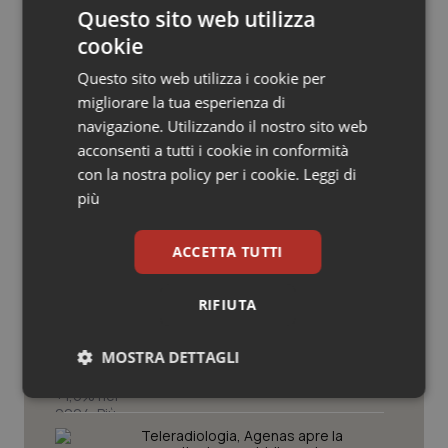
Questo sito web utilizza
Salute orale & impianti
cookie
Sangue & coagulazione
Questo sito web utilizza i cookie per
migliorare la tua esperienza di
Tiroide
navigazione. Utilizzando il nostro sito web
Potrebbe interessarti in
acconsenti a tutti i cookie in conformità
con la nostra policy per i cookie.
Leggi di
Tumore al seno
Studi e Analisi
più
Tumore ovarico
Senza scelte coraggiose il Ssn rischia
ACCETTA TUTTI
di restare universale solo sulla carta.
Manovra e non solo, ecco le sfide che
Tumori del Polmone & Testa Collo
attendono la sanità in autunno
RIFIUTA
Tumori gastrointestinali
Il Ssn recupera personale: +1,6% nel
MOSTRA DETTAGLI
2024. Più assunzioni che
pensionamenti, ma il personale resta
Ulcera & Reflusso
anziano
Necessari
Statistici
Marketing
Teleradiologia, Agenas apre la
Vaccini