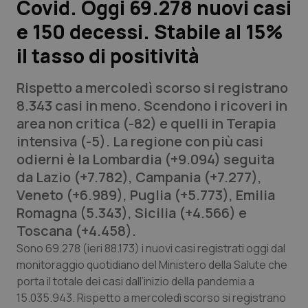
Covid. Oggi 69.278 nuovi casi
e 150 decessi. Stabile al 15%
Scienza e Farmaci
il tasso di positività
Studi e Analisi
Rispetto a mercoledì scorso si registrano
Lettere al direttore
8.343 casi in meno. Scendono i ricoveri in
area non critica (-82) e quelli in Terapia
Edizioni Regionali
intensiva (-5). La regione con più casi
odierni è la Lombardia (+9.094) seguita
QS Pro
da Lazio (+7.782), Campania (+7.277),
Veneto (+6.989), Puglia (+5.773), Emilia
Professionisti Sanitari.AI
Romagna (5.343), Sicilia (+4.566) e
Toscana (+4.458).
Abruzzo
QS Pro Gold
Sono 69.278 (ieri 88.173) i nuovi casi registrati oggi dal
monitoraggio quotidiano del Ministero della Salute che
QS Club
Newsletter
porta il totale dei casi dall’inizio della pandemia a
Basilicata
Artrite & artrosi
15.035.943. Rispetto a mercoledì scorso si registrano