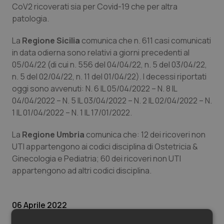
Valle D’Aosta
Oncodermatologia
CoV2 ricoverati sia per Covid-19 che per altra
patologia.
Veneto
Oncoematologia
La
Regione Sicilia
comunica che n. 611 casi comunicati
in data odierna sono relativi a giorni precedenti al
Oncologia & Nutrizione
05/04/22 (di cui n. 556 del 04/04/22, n. 5 del 03/04/22,
n. 5 del 02/04/22, n. 11 del 01/04/22). I decessi riportati
Psoriasi & pelle
oggi sono avvenuti: N. 6 IL 05/04/2022 – N. 8 IL
04/04/2022 – N. 5 IL 03/04/2022 – N. 2 IL 02/04/2022 – N.
Quotidiano Cardiologia
1 IL 01/04/2022 – N. 1 IL 17/01/2022.
Quotidiano Chirurgia
La
Regione Umbria
comunica che: 12 dei ricoveri non
UTI appartengono ai codici disciplina di Ostetricia &
Quotidiano Oncologia
Ginecologia e Pediatria; 60 dei ricoveri non UTI
appartengono ad altri codici disciplina.
Quotidiano Pediatria
06 Aprile 2022
Rene & patologie urogenitali
© Riproduzione riservata