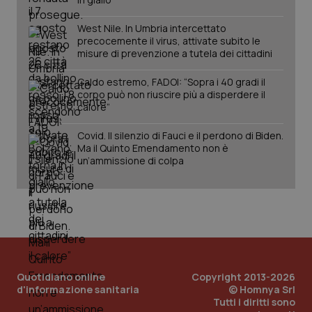
West Nile. In Umbria intercettato
precocemente il virus, attivate subito le
misure di prevenzione a tutela dei cittadini
Caldo estremo, FADOI: “Sopra i 40 gradi il
corpo può non riuscire più a disperdere il
calore”
Covid. Il silenzio di Fauci e il perdono di Biden.
Ma il Quinto Emendamento non è
PHPSESSID
Sessio
PHP.net
un’ammissione di colpa
www.quotidianosanita.it
Quotidiano online
Copyright 2013-2026
d'informazione sanitaria
© Homnya Srl
Tutti i diritti sono