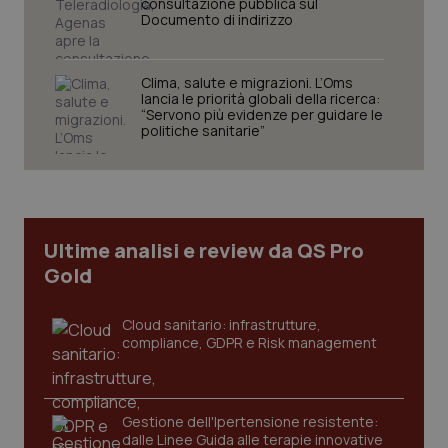
consultazione pubblica sul
Documento di indirizzo
Clima, salute e migrazioni. L’Oms
Necessari
Statistici
Marketing
lancia le priorità globali della ricerca:
“Servono più evidenze per guidare le
politiche sanitarie”
I cookie necessari contribuiscono a rendere fruibile il
sito web abilitandone funzionalità di base quali la
navigazione sulle pagine e l'accesso alle aree
protette del sito. Il sito web non è in grado di
funzionare correttamente senza questi cookie.
Nome
Fornitore
/
Dominio
Scaden
Ultime analisi e review da QS Pro
VISITOR_PRIVACY_METADATA
5 mesi
YouTube
settim
.youtube.com
Gold
Cloud sanitario: infrastrutture,
compliance, GDPR e Risk management
Gestione dell'Ipertensione resistente:
dalle Linee Guida alle terapie innovative