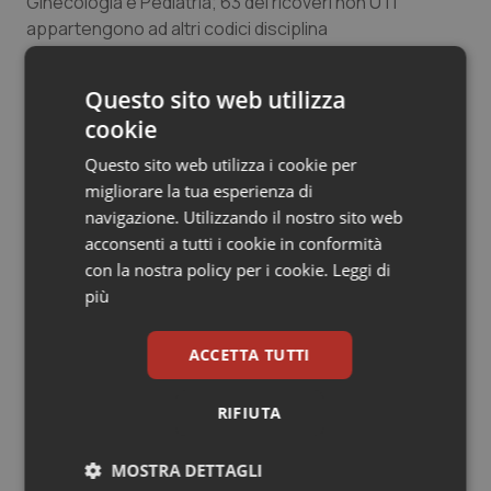
Ginecologia e Pediatria; 63 dei ricoveri non UTI
Salute orale & impianti
appartengono ad altri codici disciplina
Sangue & coagulazione
Questo sito web utilizza
22 Aprile 2022
cookie
© Riproduzione riservata
Tiroide
Questo sito web utilizza i cookie per
migliorare la tua esperienza di
Tumore al seno
navigazione. Utilizzando il nostro sito web
acconsenti a tutti i cookie in conformità
Tumore ovarico
con la nostra policy per i cookie.
Leggi di
più
Potrebbe interessarti in
Tumori del Polmone & Testa Collo
Studi e Analisi
ACCETTA TUTTI
Tumori gastrointestinali
RIFIUTA
Senza scelte coraggiose il Ssn rischia
Ulcera & Reflusso
di restare universale solo sulla carta.
Manovra e non solo, ecco le sfide che
attendono la sanità in autunno
MOSTRA DETTAGLI
Vaccini