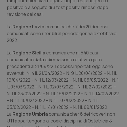
tamponi molecolari negativi dopo test antigenico
Valle D’Aosta
Oncodermatologia
positivo e a seguito di 3 test positivi rimossi dopo
revisione dei casi.
Veneto
Oncoematologia
La
Regione Lazio
comunica che 7 dei 20 decessi
Oncologia & Nutrizione
comunicati sono riferibili al periodo gennaio-febbraio
2022.
Psoriasi & pelle
La
Regione Sicilia
comunica che n. 540 casi
comunicati in data odierna sono relativi a giorni
Quotidiano Cardiologia
precedenti al 21/04/22. I decessi riportati oggi sono
avvenuti: N. 4 IL 21/04/2022 – N. 9 IL 20/04/2022 – N. 1 IL
Quotidiano Chirurgia
19/04/2022 – N. 1 IL 12/03/2022 – N. 1 IL 05/03/2022 – N. 1
IL 03/03/2022 – N. 1 IL 02/03/2022 – N. 1 IL 27/02/2022 –
Quotidiano Oncologia
N. 1 IL 23/02/2022 – N. 1 IL 16/02/2022 – N. 1 IL 14/02/2022
– N. 1 IL 10/02/ 2022 – N. 1 IL 07/02/2022 – N. 1 IL
Quotidiano Pediatria
05/02/2022 – N. 1 IL 14/01/2022 – N. 1 IL 09/01/2022.
La
Regione Umbria
comunica che: 6 dei ricoveri non
Rene & patologie urogenitali
UTI appartengono ai codici disciplina di Ostetricia &