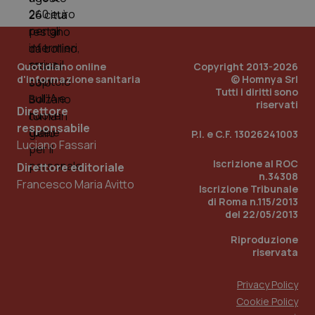
Quotidiano online
Copyright 2013-2026
d'informazione sanitaria
© Homnya Srl
Tutti i diritti sono
riservati
Direttore
responsabile
P.I. e C.F. 13026241003
Luciano Fassari
_ga_KM60CM4NPH
.quotidianosanita.it
1 anno
mes
Iscrizione al ROC
Direttore editoriale
n.34308
Francesco Maria Avitto
Iscrizione Tribunale
di Roma n.115/2013
del 22/05/2013
Riproduzione
riservata
Fornitore
/
Privacy Policy
Nome
Scadenza
Descrizion
Dominio
Cookie Policy
Nome
Fornitore
/
Dominio
Scadenza
Des
_ga_0VMQEQKQ1N
.quotidianosanita.it
1 anno 1
Questo