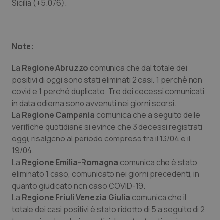
Sicilia (+5.076).
Piemonte
HIV
Provincia Autonoma di Bolzano
Infezioni & Febbre
Note:
La
Regione Abruzzo
Provincia Autonoma di Trento
Ipertensione & Scompenso
comunica che dal totale dei
positivi di oggi sono stati eliminati 2 casi, 1 perchè non
covid e 1 perché duplicato. Tre dei decessi comunicati
Puglia
Malattie rare
in data odierna sono avvenuti nei giorni scorsi.
La
Regione Campania
comunica che a seguito delle
Sardegna
Malattia di Crohn & Rettocolite Ulcerosa
verifiche quotidiane si evince che 3 decessi registrati
oggi, risalgono al periodo compreso tra il 13/04 e il
Sicilia
Neuroscienze & patologie neurodegenerative
19/04.
La
Regione Emilia-Romagna
comunica che è stato
Toscana
Obesità
eliminato 1 caso, comunicato nei giorni precedenti, in
quanto giudicato non caso COVID-19.
Umbria
Oftalmologia
La
Regione Friuli Venezia Giulia
comunica che il
totale dei casi positivi è stato ridotto di 5 a seguito di 2