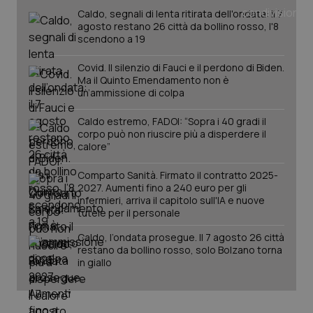
Caldo, segnali di lenta ritirata dell'ondata: il 7
agosto restano 26 città da bollino rosso, l'8
scendono a 19
Covid. Il silenzio di Fauci e il perdono di Biden.
Ma il Quinto Emendamento non è
un’ammissione di colpa
Caldo estremo, FADOI: “Sopra i 40 gradi il
corpo può non riuscire più a disperdere il
calore”
Comparto Sanità. Firmato il contratto 2025-
2027. Aumenti fino a 240 euro per gli
infermieri, arriva il capitolo sull'IA e nuove
PHPSESSID
Sessio
PHP.net
tutele per il personale
www.quotidianosanita.it
Caldo, l’ondata prosegue. Il 7 agosto 26 città
restano da bollino rosso, solo Bolzano torna
in giallo