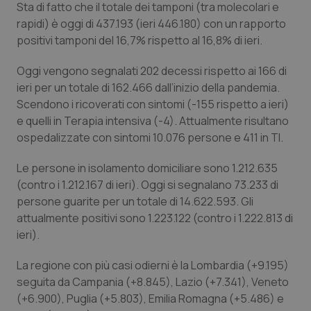
Sta di fatto che il totale dei tamponi (tra molecolari e
Calabria
Asma & BPCO
rapidi) è oggi di 437.193 (ieri 446.180) con un rapporto
positivi tamponi del 16,7% rispetto al 16,8% di ieri.
Campania
Car-T
Oggi vengono segnalati 202 decessi rispetto ai 166 di
Emilia-Romagna
Colesterolo & coronaropatie
ieri per un totale di 162.466 dall’inizio della pandemia.
Scendono i ricoverati con sintomi (-155 rispetto a ieri)
Friuli Venezia Giulia
Dermatite Atopica
e quelli in Terapia intensiva (-4). Attualmente risultano
ospedalizzate con sintomi 10.076 persone e 411 in TI.
Lazio
Diabete & glucometri
Le persone in isolamento domiciliare sono 1.212.635
(contro i 1.212.167 di ieri). Oggi si segnalano 73.233 di
Liguria
Disturbi dell’umore
persone guarite per un totale di 14.622.593. Gli
attualmente positivi sono 1.223.122 (contro i 1.222.813 di
Lombardia
Dolore
ieri).
Marche
Donna & Salute
La regione con più casi odierni è la Lombardia (+9.195)
seguita da Campania (+8.845), Lazio (+7.341), Veneto
(+6.900), Puglia (+5.803), Emilia Romagna (+5.486) e
Molise
Epatiti