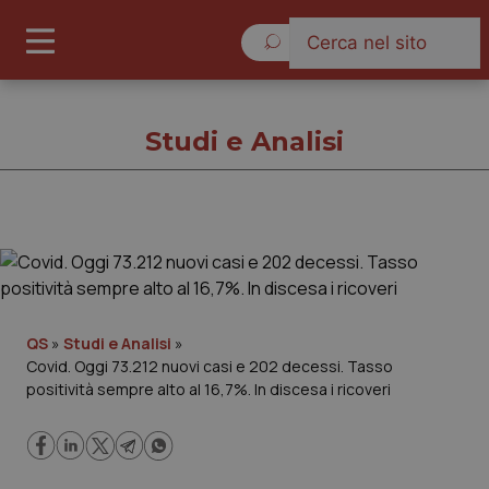
Sabato 8 Agosto 2026
Studi e Analisi
Studi e Analisi
Cronache
QS
»
Studi e Analisi
»
Covid. Oggi 73.212 nuovi casi e 202 decessi. Tasso
Governo e Parlamento
positività sempre alto al 16,7%. In discesa i ricoveri
Regioni e Asl
Lavoro e Professioni