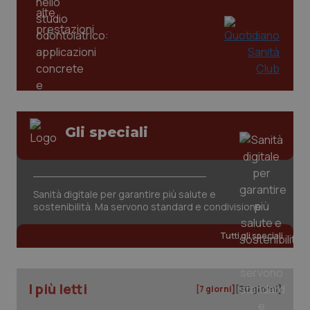
tracking-sites-ironfish-
www.quotidianosanita.it
4
tracking-enable
settim
2 gior
tracking-sites-ironfish-
www.quotidianosanita.it
4
session-id
settim
2 gior
Gli speciali
_ga
1 anno
Google LLC
mes
.quotidianosanita.it
Sanità digitale per garantire più salute e
sostenibilità. Ma servono standard e condivisione
Tutti gli speciali
I più letti
[7 giorni]
[30 giorni]