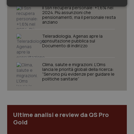
Necessari
Statistici
Marketing
Il Ssn recupera personale: +1,6% nel
2024. Più assunzioni che
pensionamenti, ma il personale resta
anziano
Teleradiologia, Agenas apre la
consultazione pubblica sul
Documento di indirizzo
Necessari
Statistici
Marketing
I cookie necessari contribuiscono a rendere fruibile il
Clima, salute e migrazioni. L’Oms
sito web abilitandone funzionalità di base quali la
lancia le priorità globali della ricerca:
navigazione sulle pagine e l'accesso alle aree
“Servono più evidenze per guidare le
protette del sito. Il sito web non è in grado di
politiche sanitarie”
funzionare correttamente senza questi cookie.
Nome
Fornitore
/
Dominio
Scaden
VISITOR_PRIVACY_METADATA
5 mesi
YouTube
settim
.youtube.com
Ultime analisi e review da QS Pro
Gold