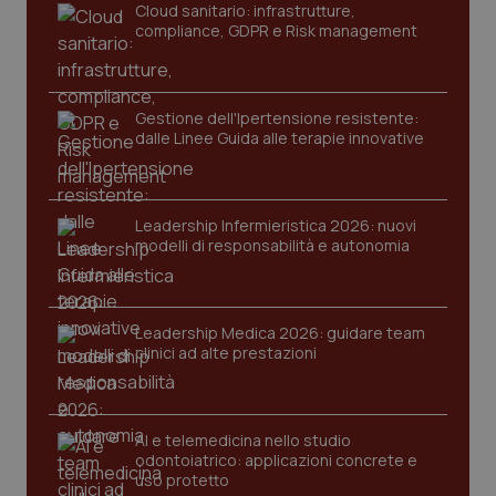
Cloud sanitario: infrastrutture,
compliance, GDPR e Risk management
Gestione dell'Ipertensione resistente:
dalle Linee Guida alle terapie innovative
CookieScriptConsent
5 mesi
CookieScript
Leadership Infermieristica 2026: nuovi
settim
www.quotidianosanita.it
modelli di responsabilità e autonomia
Leadership Medica 2026: guidare team
clinici ad alte prestazioni
AI e telemedicina nello studio
odontoiatrico: applicazioni concrete e
uso protetto