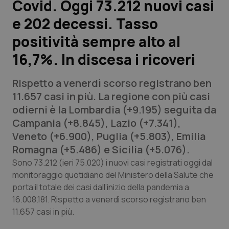
Covid. Oggi 73.212 nuovi casi
e 202 decessi. Tasso
Scienza e Farmaci
positività sempre alto al
Studi e Analisi
16,7%. In discesa i ricoveri
Lettere al direttore
Rispetto a venerdì scorso registrano ben
11.657 casi in più. La regione con più casi
Edizioni Regionali
odierni è la Lombardia (+9.195) seguita da
Campania (+8.845), Lazio (+7.341),
QS Pro
Veneto (+6.900), Puglia (+5.803), Emilia
Romagna (+5.486) e Sicilia (+5.076).
Professionisti Sanitari.AI
Sono 73.212 (ieri 75.020) i nuovi casi registrati oggi dal
monitoraggio quotidiano del Ministero della Salute che
Abruzzo
QS Pro Gold
porta il totale dei casi dall’inizio della pandemia a
16.008.181. Rispetto a venerdì scorso registrano ben
QS Club
Newsletter
Basilicata
Artrite & artrosi
11.657 casi in più.