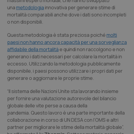
massimi esperti mondiali, che hanno sviluppato
una
metodologia
innovativa per generare stime di
VISITOR_PRIVACY_METADATA
5 mesi
YouTube
settim
.youtube.com
mortalità comparabili anche dove i dati sono incompleti
o non disponibili.
Questa metodologia è stata preziosa poiché
molti
paesi non hanno ancora capacità per una sorveglianza
affidabile della mortalità
e quindi non raccolgono e non
generano i dati necessari per calcolare la mortalità in
eccesso. Utilizzando la metodologia pubblicamente
disponibile, i paesi possono utilizzare i propri dati per
generare o aggiornare le proprie stime.
“Il sistema delle Nazioni Unite sta lavorando insieme
per fornire una valutazione autorevole del bilancio
CookieScriptConsent
5 mesi
CookieScript
globale delle vite perse a causa della
settim
www.quotidianosanita.it
pandemia. Questo lavoro è una parte importante della
collaborazione in corso di UN DESA con l’OMS e altri
partner per migliorare le stime della mortalità globale”,