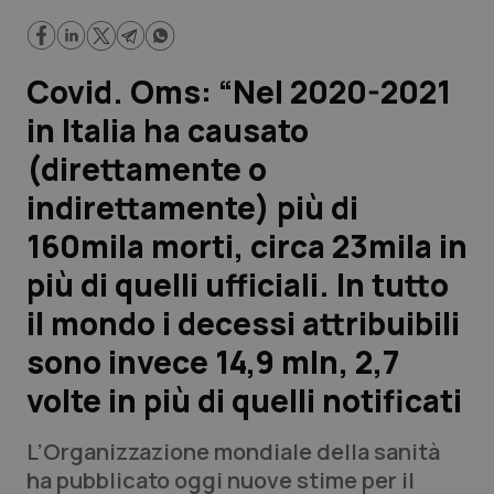
23mila in più di quelli ufficiali. In tutto il mondo i decessi
attribuibili sono invece 14,9 mln, 2,7 volte in più di quelli
notificati
Scienza e Farmaci
Covid. Oms: “Nel 2020-2021
Studi e Analisi
in Italia ha causato
(direttamente o
Lettere al direttore
indirettamente) più di
Edizioni Regionali
160mila morti, circa 23mila in
più di quelli ufficiali. In tutto
QS Pro
il mondo i decessi attribuibili
Professionisti Sanitari.AI
sono invece 14,9 mln, 2,7
volte in più di quelli notificati
Abruzzo
QS Pro Gold
QS Club
Newsletter
L’Organizzazione mondiale della sanità
Basilicata
Artrite & artrosi
ha pubblicato oggi nuove stime per il