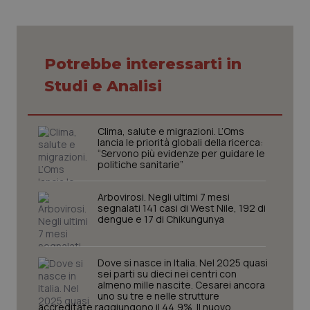
Potrebbe interessarti in
Studi e Analisi
Clima, salute e migrazioni. L’Oms
lancia le priorità globali della ricerca:
“Servono più evidenze per guidare le
politiche sanitarie”
Arbovirosi. Negli ultimi 7 mesi
segnalati 141 casi di West Nile, 192 di
dengue e 17 di Chikungunya
Dove si nasce in Italia. Nel 2025 quasi
sei parti su dieci nei centri con
almeno mille nascite. Cesarei ancora
uno su tre e nelle strutture
PHPSESSID
Sessio
PHP.net
accreditate raggiungono il 44,9%. Il nuovo