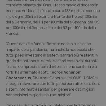
correlate stimate dall’Oms. Il tasso medio di decessi in
Salute orale & impianti
eccesso nel biennio è stato pari a 133 morti in eccesso
in più ogni 100mila abitanti, a fronte dei 116 per 100mila
Sangue & coagulazione
della Germania, dei 111 per 100mila della Spagna, dei 109
per 100mila del Regno Unito e dei 63 per 100mila della
Tiroide
Francia.
Tumore al seno
“Questi dati che fanno riflettere non solo indicano
l’impatto della pandemia, ma anche la necessità che
Tumore ovarico
tutti i paesi investano in sistemi sanitari più resilienti in
grado di sostenere i servizi sanitari essenziali durante
le crisi, compresi sistemi di informazione sanitaria più
Tumori del Polmone & Testa Collo
forti”, ha affermato il dott.
Tedros Adhanom
Ghebreyesus
, Direttore Generale dell’OMS. “L’OMS si
Tumori gastrointestinali
impegna a lavorare con tutti i paesi per rafforzare i loro
sistemi informativi sanitari per generare dati migliori
Ulcera & Reflusso
per decisioni migliori e risultati migliori”.
Vaccini
L’eccesso di mortalità è calcolato come la differenza