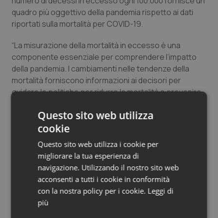
numero di decessi in eccesso ogni 100.000 fornisce un
quadro più oggettivo della pandemia rispetto ai dati
riportati sulla mortalità per COVID-19.
“La misurazione della mortalità in eccesso è una
componente essenziale per comprendere l’impatto
della pandemia. I cambiamenti nelle tendenze della
mortalità forniscono informazioni ai decisori per
guidare le politiche per ridurre la mortalità e prevenire
efficacemente crisi future. A causa degli investimenti
Questo sito web utilizza
limitati nei sistemi di dati in molti paesi, la reale portata
cookie
dell’eccesso di mortalità spesso rimane nascosta”, ha
affermato la dott.ssa
Samira Asma
, vicedirettore
Questo sito web utilizza i cookie per
generale per i dati, l’analisi e la distribuzione
migliorare la tua esperienza di
dell’OMS. “Queste nuove stime utilizzano i migliori dati
navigazione. Utilizzando il nostro sito web
disponibili e sono state prodotte utilizzando una
acconsenti a tutti i cookie in conformità
metodologia solida e un approccio completamente
con la nostra policy per i cookie.
Leggi di
trasparente”.
più