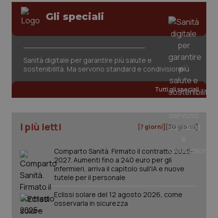
ten
pre
Gli speciali
del
vid
inco
può
det
vis
web
Sanità digitale per garantire più salute e
uti
sostenibilità. Ma servono standard e condivisione
nuo
ver
dell
Tutti gli speciali
You
YSC
Sessione
Que
Google LLC
imp
.youtube.com
You
I più letti
ten
[7 giorni]
[30 giorni]
vis
vid
Comparto Sanità. Firmato il contratto 2025-
__Secure-
.youtube.com
5 mesi 4
Que
ROLLOUT_TOKEN
settimane
imp
2027. Aumenti fino a 240 euro per gli
You
infermieri, arriva il capitolo sull'IA e nuove
ges
tutele per il personale
del
e d
per
Eclissi solare del 12 agosto 2026, come
del
osservarla in sicurezza
ute