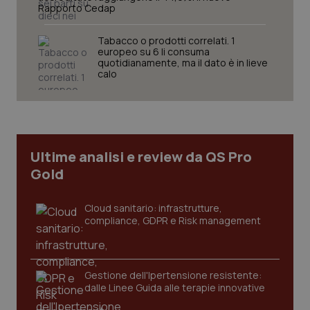
www.quotidianosanita.it
Rapporto Cedap
Tabacco o prodotti correlati. 1
europeo su 6 li consuma
quotidianamente, ma il dato è in lieve
calo
Ultime analisi e review da QS Pro
Gold
Cloud sanitario: infrastrutture,
compliance, GDPR e Risk management
_ga_KM60CM4NPH
.quotidianosanita.it
1 anno
mes
Gestione dell'Ipertensione resistente:
dalle Linee Guida alle terapie innovative