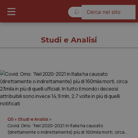
Venerdì 7 Agosto 2026
Studi e Analisi
Studi e Analisi
Cronache
Governo e Parlamento
QS
»
Studi e Analisi
»
Regioni e Asl
Covid. Oms: “Nel 2020-2021 in Italia ha causato
(direttamente o indirettamente) più di 160mila morti, circa
Lavoro e Professioni