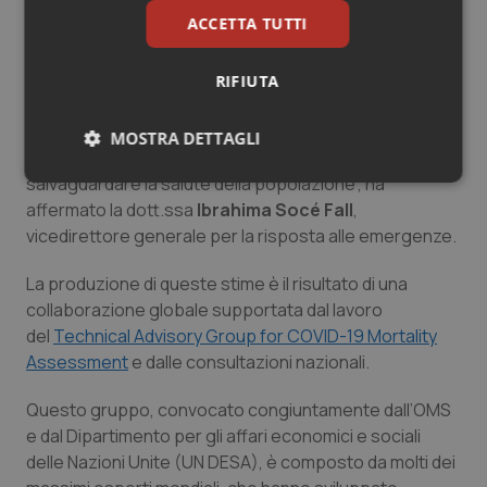
“I dati sono la base del nostro lavoro quotidiano per
ACCETTA TUTTI
promuovere la salute, mantenere il mondo al sicuro e
servire i più vulnerabili. Sappiamo dove sono le lacune
nei dati e dobbiamo intensificare collettivamente il
RIFIUTA
nostro sostegno ai paesi, in modo che ogni paese
abbia la capacità di monitorare i focolai in tempo reale,
MOSTRA DETTAGLI
garantire la fornitura di servizi sanitari essenziali e
salvaguardare la salute della popolazione”, ha
Necessari
Statistici
Marketing
affermato la dott.ssa
Ibrahima Socé Fall
,
vicedirettore generale per la risposta alle emergenze.
La produzione di queste stime è il risultato di una
collaborazione globale supportata dal lavoro
del
Technical Advisory Group for COVID-19 Mortality
Necessari
Statistici
Marketing
Assessment
e dalle consultazioni nazionali.
I cookie necessari contribuiscono a rendere fruibile il
sito web abilitandone funzionalità di base quali la
Questo gruppo, convocato congiuntamente dall’OMS
navigazione sulle pagine e l'accesso alle aree
protette del sito. Il sito web non è in grado di
e dal Dipartimento per gli affari economici e sociali
funzionare correttamente senza questi cookie.
delle Nazioni Unite (UN DESA), è composto da molti dei
Nome
Fornitore
/
Dominio
Scaden