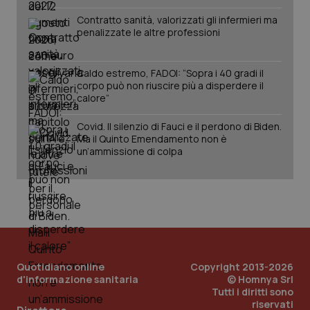
tracking-sites-
www.quotidianosanita.it
4
Que
ironfish-tracking-
settimane
imp
Contratto sanità, valorizzati gli infermieri ma
named-enable
2 giorni
dal
penalizzate le altre professioni
per 
sis
sol
ute
ide
Caldo estremo, FADOI: “Sopra i 40 gradi il
Wel
corpo può non riuscire più a disperdere il
calore”
Covid. Il silenzio di Fauci e il perdono di Biden.
Ma il Quinto Emendamento non è
un’ammissione di colpa
Quotidiano online
Copyright 2013-2026
d'informazione sanitaria
© Homnya Srl
Tutti i diritti sono
riservati