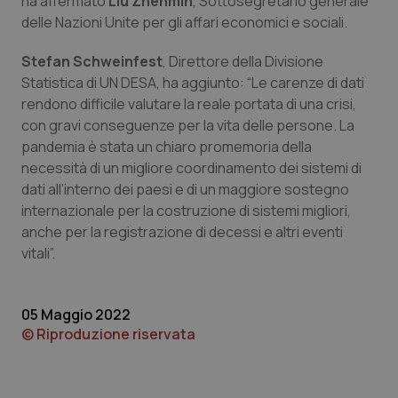
ha affermato
Liu Zhenmin
, Sottosegretario generale
delle Nazioni Unite per gli affari economici e sociali.
Stefan Schweinfest
, Direttore della Divisione
Statistica di UN DESA, ha aggiunto: “Le carenze di dati
rendono difficile valutare la reale portata di una crisi,
con gravi conseguenze per la vita delle persone. La
tracking-sites-ironfish-
www.quotidianosanita.it
4
pandemia è stata un chiaro promemoria della
tracking-enable
settim
2 gior
necessità di un migliore coordinamento dei sistemi di
dati all’interno dei paesi e di un maggiore sostegno
internazionale per la costruzione di sistemi migliori,
anche per la registrazione di decessi e altri eventi
tracking-sites-ironfish-
www.quotidianosanita.it
4
session-id
settim
vitali”.
2 gior
05 Maggio 2022
© Riproduzione riservata
_ga
1 anno
Google LLC
mes
.quotidianosanita.it