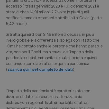
pandemia di COVID-19 (descritta come “mortalità in
eccesso”) tra il 1 gennaio 2020 e il 31 dicembre 2021 è
Piemonte
HIV
stato di circa 14,91 milioni, 2,7 volte in più di quelli
notificati come direttamente attribuibili al Covid (pari a
Provincia Autonoma di Bolzano
Infezioni & Febbre
5,42 milioni).
Provincia Autonoma di Trento
Ipertensione & Scompenso
Si tratta quindi di ben 9,49 milioni di decessi in più a
livello globale e la differenza si spiega con il fatto che
l’Oms ha contato anche le persone che hanno perso la
Puglia
Malattie rare
vita, non per il Covid, ma a causa dell’impatto della
pandemia sui sistemi sanitari e sulla società e quindi
Sardegna
Malattia di Crohn & Rettocolite Ulcerosa
comunque correlabili all’emergenza pandemica
(
scarica qui il set completo dei dati
).
Sicilia
Neuroscienze & patologie neurodegenerative
Toscana
Obesità
L’impatto della pandemia si è caratterizzato con
diverse ondate, ciascuna caratterizzata da
Umbria
Oftalmologia
distribuzioni regionali, livelli di mortalità e fattori
determinanti unici. Venti paesi, osserva l’Oms, che