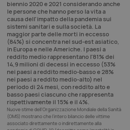
biennio 2020 e 2021 considerando anche
Calabria
Asma & BPCO
le persone che hanno perso la vita a
causa dell'impatto della pandemia sui
Campania
Car-T
sistemi sanitari e sulla società. La
maggior parte delle morti in eccesso
Emilia-Romagna
Colesterolo & coronaropatie
(84%) si concentra nel sud-est asiatico,
in Europa e nelle Americhe. I paesi a
Friuli Venezia Giulia
Dermatite Atopica
reddito medio rappresentano l'81% dei
14,9 milioni di decessi in eccesso (53%
Lazio
Diabete & glucometri
nei paesi a reddito medio-basso e 28%
nei paesi a reddito medio-alto) nel
Liguria
Disturbi dell’umore
periodo di 24 mesi, con reddito alto e
basso paesi ciascuno che rappresenta
Lombardia
Dolore
rispettivamente il 15% e il 4%.
Nuove stime dell’Organizzazione Mondiale della Sanità
Marche
Donna & Salute
(OMS) mostrano che l’intero bilancio delle vittime
associato direttamente o indirettamente alla
Molise
Epatiti