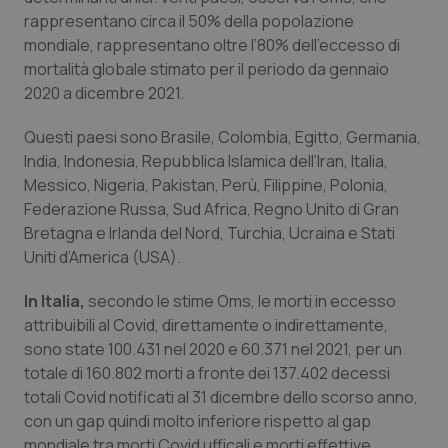
Valle D’Aosta
Oncodermatologia
rappresentano circa il 50% della popolazione
mondiale, rappresentano oltre l’80% dell’eccesso di
Veneto
Oncoematologia
mortalità globale stimato per il periodo da gennaio
2020 a dicembre 2021.
Oncologia & Nutrizione
Questi paesi sono Brasile, Colombia, Egitto, Germania,
Psoriasi & pelle
India, Indonesia, Repubblica Islamica dell’Iran, Italia,
Messico, Nigeria, Pakistan, Perù, Filippine, Polonia,
Federazione Russa, Sud Africa, Regno Unito di Gran
Quotidiano Cardiologia
Bretagna e Irlanda del Nord, Turchia, Ucraina e Stati
Uniti d’America (USA).
Quotidiano Chirurgia
In Italia,
secondo le stime Oms, le morti in eccesso
Quotidiano Oncologia
attribuibili al Covid, direttamente o indirettamente,
sono state 100.431 nel 2020 e 60.371 nel 2021, per un
Quotidiano Pediatria
totale di 160.802 morti a fronte dei 137.402 decessi
totali Covid notificati al 31 dicembre dello scorso anno,
Rene & patologie urogenitali
con un gap quindi molto inferiore rispetto al gap
mondiale tra morti Covid ufficali e morti effettive