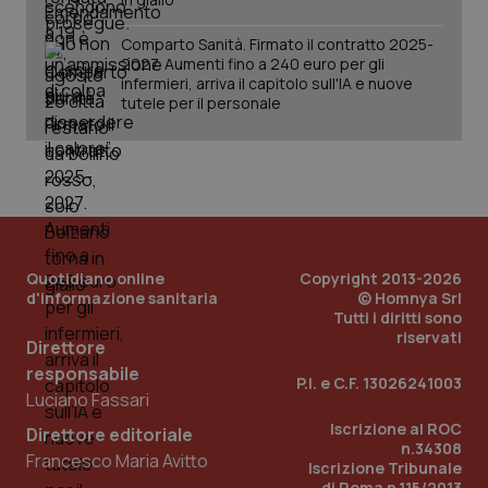
Fornitore
/
Nome
Scadenza
Descrizion
Comparto Sanità. Firmato il contratto 2025-
Dominio
2027. Aumenti fino a 240 euro per gli
Nome
Fornitore
/
Dominio
Scadenza
Des
_ga_0VMQEQKQ1N
.quotidianosanita.it
1 anno 1
Questo
infermieri, arriva il capitolo sull'IA e nuove
mese
cookie
VISITOR_INFO1_LIVE
5 mesi 4
Que
Google LLC
tutele per il personale
viene
settimane
imp
.youtube.com
utilizzato
You
da Google
ten
Analytics
pre
per
del
mantener
vid
lo stato
inco
della
può
sessione.
det
vis
web
Quotidiano online
Copyright 2013-2026
uti
d'informazione sanitaria
© Homnya Srl
nuo
ver
Tutti i diritti sono
dell
riservati
You
Direttore
responsabile
__Secure-YNID
.youtube.com
5 mesi 4
Que
P.I. e C.F. 13026241003
settimane
imp
Luciano Fassari
You
ten
Iscrizione al ROC
Direttore editoriale
pre
n.34308
del
Francesco Maria Avitto
vid
Iscrizione Tribunale
inco
di Roma n.115/2013