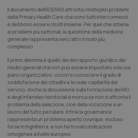
Valle D’Aosta
Oncodermatologia
Il documento dell’AGENAS affronta i molteplici problemi
Veneto
Oncoematologia
della Primary Health Care che sono tutti interconnessi
e debbono essere risolti insieme. Per quel che attiene
ai problemi più settoriali, la questione della medicina
Oncologia & Nutrizione
generale rappresenta senz’altro il nodo più
complesso.
Psoriasi & pelle
Il primo dilemma è quello del del rapporto giuridico dei
Quotidiano Cardiologia
medici generali che non può essere impostato solo sul
piano organizzativo: occorre conoscere il grado di
Quotidiano Chirurgia
soddisfazione dei cittadini e la reale capillarità del
servizio. Anche la discussione sulla formazione dei MG
Quotidiano Oncologia
e degli infermieri territoriali è monca se non si affronta il
problema della selezione, cioè della vocazione a un
lavoro del tutto peculiare. Infine la governance
Quotidiano Pediatria
rappresenta un problema aperto ovunque, escluso
forse in Inghilterra, e non ha trovato indicazioni
Rene & patologie urogenitali
omogenee a livello europeo.