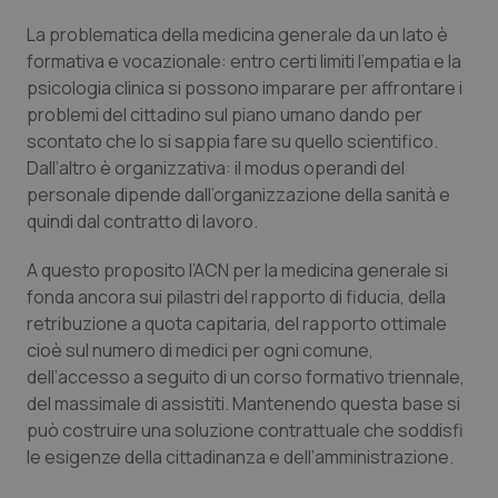
Salute orale & impianti
La problematica della medicina generale da un lato è
formativa e vocazionale: entro certi limiti l’empatia e la
Sangue & coagulazione
psicologia clinica si possono imparare per affrontare i
problemi del cittadino sul piano umano dando per
Tiroide
scontato che lo si sappia fare su quello scientifico.
Dall’altro è organizzativa: il modus operandi del
personale dipende dall’organizzazione della sanità e
Tumore al seno
quindi dal contratto di lavoro.
Tumore ovarico
A questo proposito l’ACN per la medicina generale si
fonda ancora sui pilastri del rapporto di fiducia, della
Tumori del Polmone & Testa Collo
retribuzione a quota capitaria, del rapporto ottimale
cioè sul numero di medici per ogni comune,
Tumori gastrointestinali
dell’accesso a seguito di un corso formativo triennale,
del massimale di assistiti. Mantenendo questa base si
Ulcera & Reflusso
può costruire una soluzione contrattuale che soddisfi
le esigenze della cittadinanza e dell’amministrazione.
Vaccini