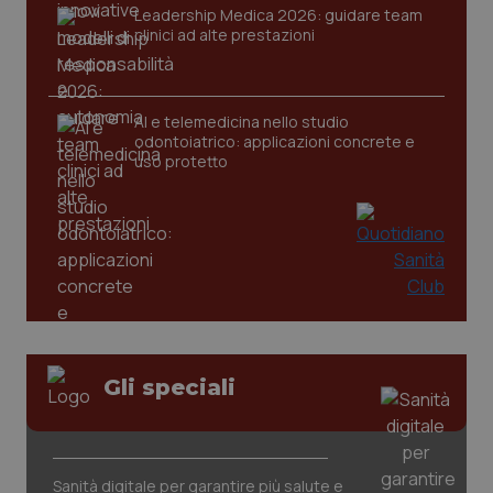
Leadership Medica 2026: guidare team
clinici ad alte prestazioni
AI e telemedicina nello studio
odontoiatrico: applicazioni concrete e
uso protetto
Gli speciali
PHPSESSID
Sessio
PHP.net
www.quotidianosanita.it
Sanità digitale per garantire più salute e