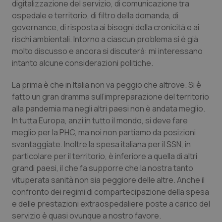
digitalizzazione del servizio, di comunicazione tra
ospedale e territorio, di filtro della domanda, di
Piemonte
HIV
governance, di risposta ai bisogni della cronicità e ai
rischi ambientali. Intorno a ciascun problema si è già
Provincia Autonoma di Bolzano
Infezioni & Febbre
molto discusso e ancora si discuterà: mi interessano
intanto alcune considerazioni politiche.
Provincia Autonoma di Trento
Ipertensione & Scompenso
La prima è che in Italia non va peggio che altrove. Si è
Puglia
Malattie rare
fatto un gran dramma sull’impreparazione del territorio
alla pandemia ma negli altri paesi non è andata meglio.
Sardegna
Malattia di Crohn & Rettocolite Ulcerosa
In tutta Europa, anzi in tutto il mondo, si deve fare
meglio per la PHC, ma noi non partiamo da posizioni
svantaggiate. Inoltre la spesa italiana per il SSN, in
Sicilia
Neuroscienze & patologie neurodegenerative
particolare per il territorio, è inferiore a quella di altri
grandi paesi, il che fa supporre che la nostra tanto
Toscana
Obesità
vituperata sanità non sia peggiore delle altre. Anche il
confronto dei regimi di compartecipazione della spesa
Umbria
Oftalmologia
e delle prestazioni extraospedaliere poste a carico del
servizio è quasi ovunque a nostro favore.