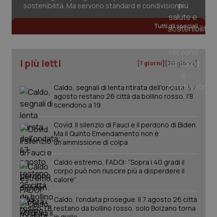
sostenibilità. Ma servono standard e condivisione
Tutti gli speciali
I più letti
[7 giorni]
[30 giorni]
Caldo, segnali di lenta ritirata dell'ondata: il 7
agosto restano 26 città da bollino rosso, l'8
scendono a 19
Covid. Il silenzio di Fauci e il perdono di Biden.
Ma il Quinto Emendamento non è
_ga_KM60CM4NPH
.quotidianosanita.it
1 anno
un’ammissione di colpa
mes
Caldo estremo, FADOI: “Sopra i 40 gradi il
corpo può non riuscire più a disperdere il
calore”
Caldo, l’ondata prosegue. Il 7 agosto 26 città
restano da bollino rosso, solo Bolzano torna
in giallo