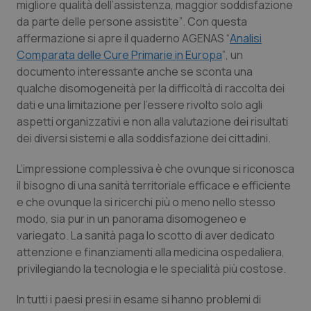
migliore qualità dell’assistenza, maggior soddisfazione
Calabria
Asma & BPCO
da parte delle persone assistite”
. Con questa
affermazione si apre il quaderno AGENAS “
Analisi
Campania
Car-T
Comparata delle Cure Primarie in Europa
”
, un
documento interessante anche se sconta una
Emilia-Romagna
Colesterolo & coronaropatie
qualche disomogeneità per la difficoltà di raccolta dei
dati e una limitazione per l’essere rivolto solo agli
Friuli Venezia Giulia
Dermatite Atopica
aspetti organizzativi e non alla valutazione dei risultati
dei diversi sistemi e alla soddisfazione dei cittadini.
Lazio
Diabete & glucometri
L’impressione complessiva è che ovunque si riconosca
il bisogno di una sanità territoriale efficace e efficiente
Liguria
Disturbi dell’umore
e che ovunque la si ricerchi più o meno nello stesso
modo, sia pur in un panorama disomogeneo e
Lombardia
Dolore
variegato. La sanità paga lo scotto di aver dedicato
attenzione e finanziamenti alla medicina ospedaliera,
Marche
Donna & Salute
privilegiando la tecnologia e le specialità più costose.
Molise
Epatiti
In tutti i paesi presi in esame si hanno problemi di