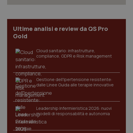
tracking-sites-ironfish-
www.quotidianosanita.it
4
Ultime analisi e review da QS Pro
tracking-enable
settim
2 gior
Gold
Cloud sanitario: infrastrutture,
compliance, GDPR e Risk management
tracking-sites-ironfish-
www.quotidianosanita.it
4
session-id
settim
2 gior
Gestione dell'Ipertensione resistente:
dalle Linee Guida alle terapie innovative
_ga
1 anno
Google LLC
mes
.quotidianosanita.it
Leadership Infermieristica 2026: nuovi
modelli di responsabilità e autonomia