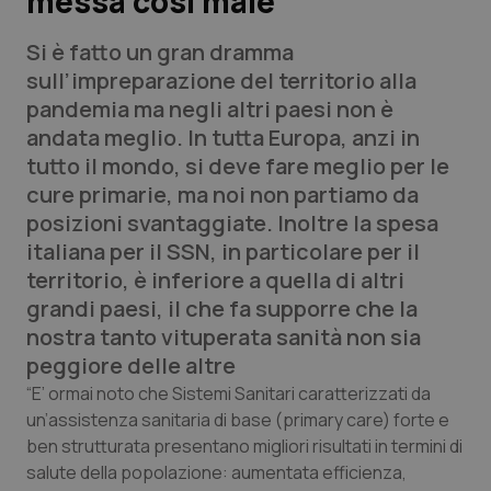
messa così male
Si è fatto un gran dramma
Scienza e Farmaci
sull’impreparazione del territorio alla
pandemia ma negli altri paesi non è
Studi e Analisi
andata meglio. In tutta Europa, anzi in
tutto il mondo, si deve fare meglio per le
Lettere al direttore
cure primarie, ma noi non partiamo da
posizioni svantaggiate. Inoltre la spesa
Edizioni Regionali
italiana per il SSN, in particolare per il
territorio, è inferiore a quella di altri
QS Pro
grandi paesi, il che fa supporre che la
nostra tanto vituperata sanità non sia
Professionisti Sanitari.AI
peggiore delle altre
Abruzzo
QS Pro Gold
“E’ ormai noto che Sistemi Sanitari caratterizzati da
un’assistenza sanitaria di base (primary care) forte e
QS Club
Newsletter
ben strutturata presentano migliori risultati in termini di
Basilicata
Artrite & artrosi
salute della popolazione: aumentata efficienza,