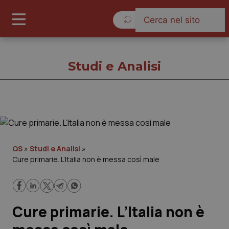
Domenica 9 Agosto 2026
Studi e Analisi
Studi e Analisi
Cronache
QS
»
Studi e Analisi
»
Cure primarie. L’Italia non è messa così male
Governo e Parlamento
Regioni e Asl
Cure primarie. L’Italia non è
Lavoro e Professioni