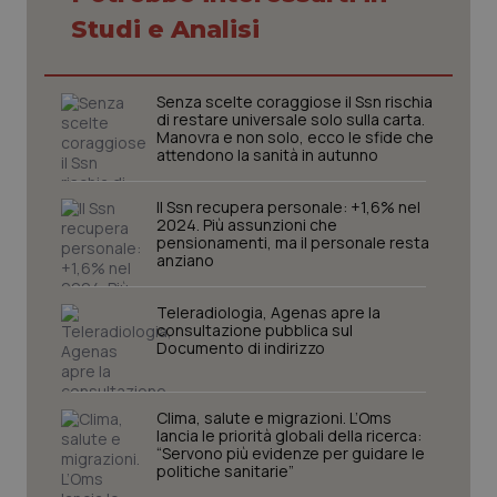
Studi e Analisi
Senza scelte coraggiose il Ssn rischia
di restare universale solo sulla carta.
Manovra e non solo, ecco le sfide che
attendono la sanità in autunno
Il Ssn recupera personale: +1,6% nel
2024. Più assunzioni che
pensionamenti, ma il personale resta
anziano
Teleradiologia, Agenas apre la
CookieScriptConsent
5 mesi
CookieScript
settim
www.quotidianosanita.it
consultazione pubblica sul
Documento di indirizzo
Clima, salute e migrazioni. L’Oms
lancia le priorità globali della ricerca:
“Servono più evidenze per guidare le
politiche sanitarie”