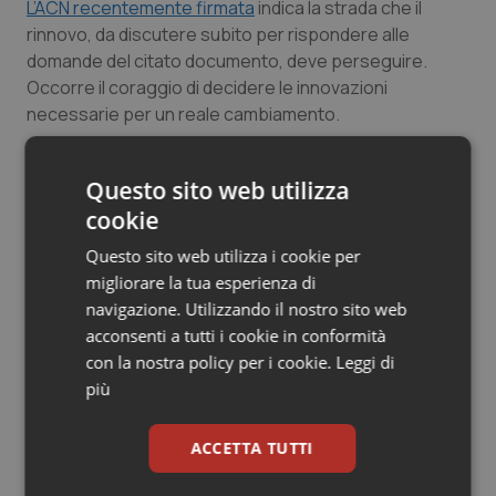
L’ACN recentemente firmata
indica la strada che il
rinnovo, da discutere subito per rispondere alle
domande del citato documento, deve perseguire.
Occorre il coraggio di decidere le innovazioni
necessarie per un reale cambiamento.
Non sono molte ma atte a risolvere le principali
Questo sito web utilizza
questioni: al momento del convenzionamento con una
ASL il MG viene inserito d’ufficio in una AFT; queste
cookie
hanno una valenza giuridica e gestiscono l’assistenza
Questo sito web utilizza i cookie per
in un determinato territorio; le prestazioni concordate
migliorare la tua esperienza di
sono tutte obbligatorie; si definiscono i compiti e
navigazione. Utilizzando il nostro sito web
quindi gli strumenti e il personale; infine gli ambulatori
acconsenti a tutti i cookie in conformità
sono aperti almeno 12 h e si garantisce l’assistenza
con la nostra policy per i cookie.
Leggi di
domiciliare utilizzando medici a rapporto orario, a
più
partire dagli ex CA.
ACCETTA TUTTI
Tutto ciò lascia aperte due questioni. Una è che se i
politici non si impegnano non si può pensare che una