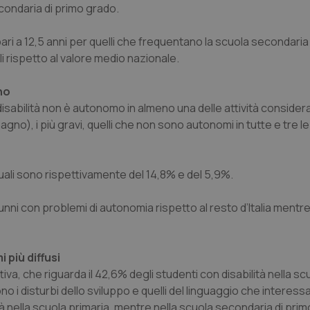
condaria di primo grado.
 pari a 12,5 anni per quelli che frequentano la scuola secondaria
i rispetto al valore medio nazionale.
no
 disabilità non è autonomo in almeno una delle attività consider
no), i più gravi, quelli che non sono autonomi in tutte e tre le 
ali sono rispettivamente del 14,8% e del 5,9%.
ni con problemi di autonomia rispetto al resto d’Italia mentre
i più diffusi
ttiva, che riguarda il 42,6% degli studenti con disabilità nella sc
ono i disturbi dello sviluppo e quelli del linguaggio che interes
ità nella scuola primaria, mentre nella scuola secondaria di pri