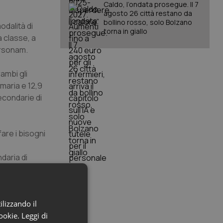
Caldo, l’ondata prosegue. Il 7
agosto 26 città restano da
bollino rosso, solo Bolzano
odalità di
torna in giallo
a classe, a
ersonam.
ambi gli
maria e 12,9
econdarie di
are i bisogni
daria di
ppio rispetto
ilizzando il
al Nord.
cookie.
Leggi di
gnante per il