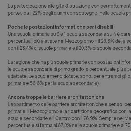
La partecipazione alle gite d’istruzione con pernottamento
CookieScriptConse
partecipa il 22% degli alunni con sostegno; nella scuola pr
Poche le postazioni informatiche per i disabili
tracking-sites-ironf
Una scuola primaria su 3 e 1 scuola secondaria su 4 è caren
tracking-enable
percentuali più elevate nel Mezzogiorno – il 28,5% delle s
con il 23,4% di scuole primarie e il 20,3% di scuole seconda
tracking-sites-ironf
session-id
La regione che ha più scuole primarie con postazioni info
_ga
le scuole secondarie di primo grado la percentuale più alta
adattate. Le scuole meno dotate, sono, per entrambi gli or
primaria e 56,6% per la scuola secondaria).
Ancora troppe le barriere architettoniche
L’abbattimento delle barriere architettoniche e senso-per
PHPSESSID
primarie, il Mezzogiorno è la ripartizione geografica con 
scuole secondarie è il Centro con il 76,9%. Sempre nel Mez
percentuale si ferma al 67,8% nelle scuole primarie e al 73