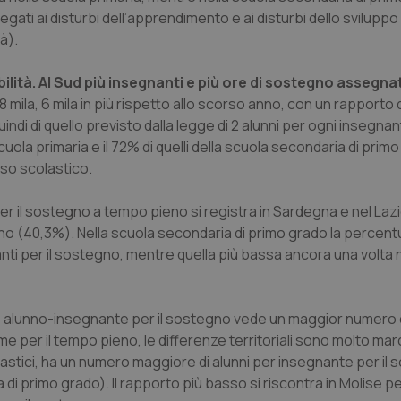
 legati ai disturbi dell’apprendimento e ai disturbi dello sviluppo
à).
bilità. Al Sud più insegnanti e più ore di sostegno assegna
8 mila, 6 mila in più rispetto allo scorso anno, con un rapporto di
di di quello previsto dalla legge di 2 alunni per ogni insegnan
uola primaria e il 72% di quelli della scuola secondaria di prim
sso scolastico.
per il sostegno a tempo pieno si registra in Sardegna e nel Lazi
no (40,3%). Nella scuola secondaria di primo grado la percent
anti per il sostegno, mentre quella più bassa ancora una volta n
to alunno-insegnante per il sostegno vede un maggior numero 
e per il tempo pieno, le differenze territoriali sono molto mar
lastici, ha un numero maggiore di alunni per insegnante per il
ia di primo grado). Il rapporto più basso si riscontra in Molise 