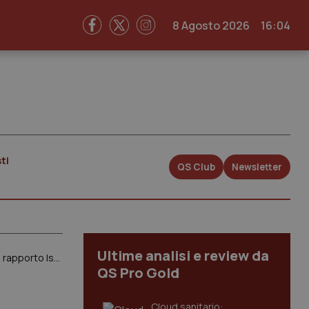
8 Agosto 2026
16:04
ti
QS Club
Newsletter
Ultime analisi e review da
Disabilità. Nelle scuole italiane quasi 160mila alunni con disabilità, per loro più di 88mila insegnanti di sostegno. Il rapporto Istat
QS Pro Gold
Cloud sanitario: