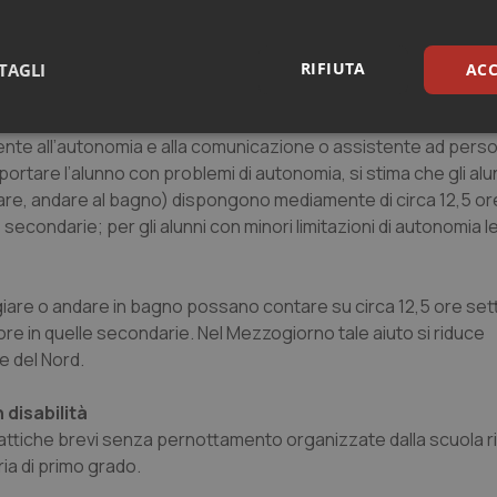
RIFIUTA
TAGLI
ACC
ebbe essere accompagnato, laddove l’alunno non sia autonomo, 
assistenza di base e supportino la socializzazione e l’autonom
sari
Statistici
Mar
istente all’autonomia e alla comunicazione o assistente ad pers
portare l’alunno con problemi di autonomia, si stima che gli alu
iare, andare al bagno) dispongono mediamente di circa 12,5 or
e secondarie; per gli alunni con minori limitazioni di autonomia 
Necessari
Statistici
Marketing
ngiare o andare in bagno possano contare su circa 12,5 ore sett
ore in quelle secondarie. Nel Mezzogiorno tale aiuto si riduce
tribuiscono a rendere fruibile il sito web abilitandone funzionalità di base quali la nav
protette del sito. Il sito web non è in grado di funzionare correttamente senza questi coo
e del Nord.
Fornitore
/
Dominio
Scadenza
Descrizione
 disabilità
METADATA
5 mesi 4
Questo cookie viene utilizzato p
YouTube
settimane
scelte di consenso e privacy dell'
.youtube.com
didattiche brevi senza pernottamento organizzate dalla scuola r
interazione con il sito. Registra i
ria di primo grado.
del visitatore riguardo a varie pol
impostazioni sulla privacy, garan
preferenze siano onorate nelle se