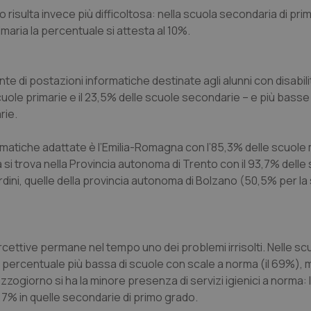
 risulta invece più difficoltosa: nella scuola secondaria di pr
nt
5 mesi 3
Questo cookie viene utilizzato da
CookieScript
imaria la percentuale si attesta al 10%.
settimane
Script.com per ricordare le pref
www.quotidianosanita.it
sui cookie dei visitatori. È neces
dei cookie di Cookie-Script.com 
correttamente.
ish-
www.quotidianosanita.it
4
Questo cookie è impostato dall'a
te di postazioni informatiche destinate agli alunni con disabili
settimane
abilitare il sistema di tracking a
cuole primarie e il 23,5% delle scuole secondarie – e più basse
2 giorni
rie.
ish-
www.quotidianosanita.it
4
Questo cookie è impostato dall'a
settimane
assegnare un identificatore generi
2 giorni
rmatiche adattate è l’Emilia-Romagna con l’85,3% delle scuole
1 anno 1
Questo nome di cookie è associa
Google LLC
 si trova nella Provincia autonoma di Trento con il 93,7% delle
mese
Universal Analytics, che è un a
.quotidianosanita.it
significativo del servizio di ana
dini, quelle della provincia autonoma di Bolzano (50,5% per la
utilizzato da Google. Questo cook
per distinguere utenti unici as
generato in modo casuale come i
cliente. È incluso in ogni richiest
sito e utilizzato per calcolare i dat
sessioni e campagne per i rapporti 
cettive permane nel tempo uno dei problemi irrisolti. Nelle sc
Sessione
Cookie generato da applicazioni 
PHP.net
la percentuale più bassa di scuole con scale a norma (il 69%), 
linguaggio PHP. Si tratta di un id
www.quotidianosanita.it
generico utilizzato per mantenere 
zogiorno si ha la minore presenza di servizi igienici a norma: 
sessione utente. Normalmente 
generato in modo casuale, il mod
,7% in quelle secondarie di primo grado.
utilizzato può essere specifico pe