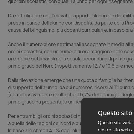
gli ordini scolastici con quasi 1 alunno per ogni insegnante
Da sottolineare che l’elevato rapporto alunni con disabili
presa in carico dell’alunno con disabilità da parte della P
causa del bilinguismo, più docenti curriculari e, in caso d
Anche il numero di ore settimanali assegnate in media all’al
ordini scolastici, con un numero di ore maggiore nelle scuo
ore medie settimanali nella scuola secondaria di primo grad
primo grado del Nord (rispettivamente 12,7 e 10,6 ore medi
Dalla rilevazione emerge che una quota di famiglie ha rite
di supporto dell’alunno, da qui numerosi ricorsi al Tribuna
(complessivamente risulta che il 6,7% delle famiglie degli al
primo grado ha presentato un ricorso).
Questo sito 
Per entrambi gli ordini scolastici nelle regioni del Mezzogio
Questo sito web ut
a quella delle regioni del Nord e questo nonostante il num
nostro sito web ac
In base alle stime il 41,1% degli alunni nella scuola primaria