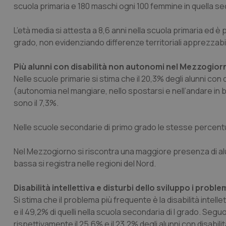
scuola primaria e 180 maschi ogni 100 femmine in quella se
L’età media si attesta a 8,6 anni nella scuola primaria ed è
grado, non evidenziando differenze territoriali apprezzabil
Più alunni con disabilità non autonomi nel Mezzogior
Nelle scuole primarie si stima che il 20,3% degli alunni con
(autonomia nel mangiare, nello spostarsi e nell’andare in bag
sono il 7,3%.
Nelle scuole secondarie di primo grado le stesse percentu
Nel Mezzogiorno si riscontra una maggiore presenza di alun
bassa si registra nelle regioni del Nord.
Disabilità intellettiva e disturbi dello sviluppo i problem
Si stima che il problema più frequente è la disabilità intelle
e il 49,2% di quelli nella scuola secondaria di I grado. Segu
rispettivamente il 25,6% e il 23,2% degli alunni con disabil