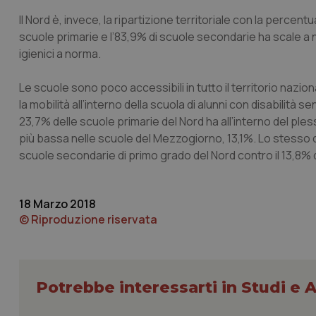
Il Nord è, invece, la ripartizione territoriale con la percent
_ga_KM60CM4NPH
scuole primarie e l’83,9% di scuole secondarie ha scale a n
igienici a norma.
Le scuole sono poco accessibili in tutto il territorio naziona
Nome
Nome
la mobilità all’interno della scuola di alunni con disabilità se
VISITOR_INFO1_LIV
23,7% delle scuole primarie del Nord ha all’interno del ples
_ga_0VMQEQKQ1N
più bassa nelle scuole del Mezzogiorno, 13,1%. Lo stesso d
scuole secondarie di primo grado del Nord contro il 13,8% 
__Secure-YNID
18 Marzo 2018
© Riproduzione riservata
YSC
__Secure-
ROLLOUT_TOKEN
Potrebbe interessarti in Studi e A
tracking-sites-