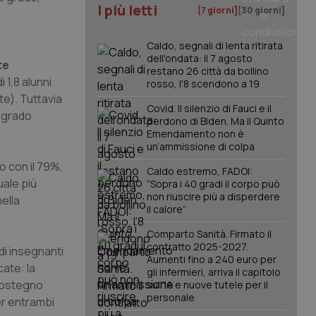
I più letti
[7 giorni]
[30 giorni]
Caldo, segnali di lenta ritirata
dell'ondata: il 7 agosto
te
restano 26 città da bollino
 1,8 alunni
rosso, l'8 scendono a 19
te). Tuttavia
Covid. Il silenzio di Fauci e il
o grado
perdono di Biden. Ma il Quinto
Emendamento non è
un’ammissione di colpa
o con il 79%,
Caldo estremo, FADOI:
uale più
“Sopra i 40 gradi il corpo può
non riuscire più a disperdere
ella
il calore”
Comparto Sanità. Firmato il
contratto 2025-2027.
di insegnanti
Aumenti fino a 240 euro per
cate: la
gli infermieri, arriva il capitolo
 sostegno
sull'IA e nuove tutele per il
personale
per entrambi