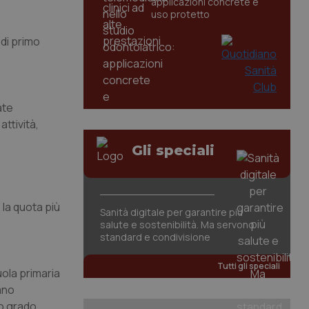
applicazioni concrete e
uso protetto
 di primo
ate
attività,
Gli speciali
 la quota più
Sanità digitale per garantire più
salute e sostenibilità. Ma servono
standard e condivisione
Tutti gli speciali
uola primaria
sano
mo grado,