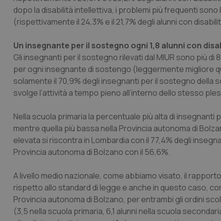
dopo la disabilità intellettiva, i problemi più frequenti sono
(rispettivamente il 24,3% e il 21,7% degli alunni con disabilit
Un insegnante per il sostegno ogni 1,8 alunni con disa
Gli insegnanti per il sostegno rilevati dal MIUR sono più di 8
per ogni insegnante di sostengo (leggermente migliore quin
solamente il 70,9% degli insegnanti per il sostegno della sc
svolge l’attività a tempo pieno all’interno dello stesso ple
Nella scuola primaria la percentuale più alta di insegnanti 
mentre quella più bassa nella Provincia autonoma di Bolza
elevata si riscontra in Lombardia con il 77,4% degli insegn
Provincia autonoma di Bolzano con il 56,6%.
A livello medio nazionale, come abbiamo visato, il rappor
rispetto allo standard di legge e anche in questo caso, com
Provincia autonoma di Bolzano, per entrambi gli ordini sco
(3,5 nella scuola primaria, 6,1 alunni nella scuola secondar