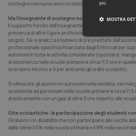
più
sostegno nel nuovo anno scolastico.
Ma l’insegnante di sostegno non basta
MOSTRA DET
Il supporto fornito dall’insegnante per il sostegno dovr
presenza di altre figure professionali che garantiscano l’
Neces
singolo. Se si analizza il numero di ore prestate dall’ass
professionale specifica finanziata dagli Enti locali per sup
autonomi in tutte le attività considerate (spostarsi, mang
di assistenza nelle scuole primarie e circa 11,5 ore in quell
scendono intorno a 9 per entrambi gli ordini scolastici.
Si stima che gli alunni non autonomi nella mobilità, nel ma
assistente ad personam nelle scuole primarie e circa 11,5 
I cookie necessari con
e l'accesso alle aree 
drasticamente con un gap di oltre 3 ore rispetto alle scuol
Nome
Gite scolastiche: la partecipazione degli studenti con
VISITOR_PRIVACY_
Gli alunni con disabilità che non partecipano alle uscite 
dalle stime il 5% nella scuola primaria e il 9% nella seconda