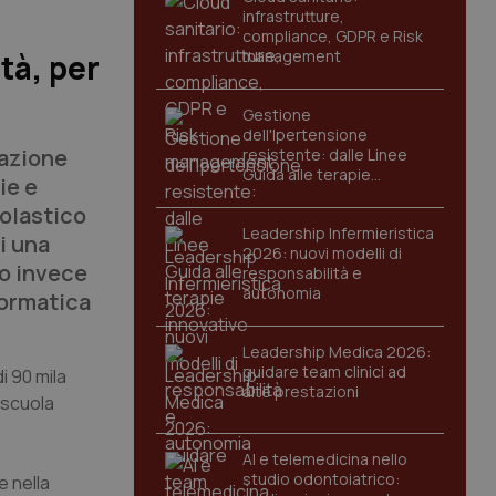
infrastrutture,
compliance, GDPR e Risk
management
tà, per
Gestione
dell'Ipertensione
razione
resistente: dalle Linee
Guida alle terapie
ie e
innovative
colastico
Leadership Infermieristica
i una
2026: nuovi modelli di
ro invece
responsabilità e
autonomia
formatica
Leadership Medica 2026:
guidare team clinici ad
di 90 mila
alte prestazioni
a scuola
AI e telemedicina nello
studio odontoiatrico:
e nella