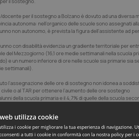
 per il sostegno.
tà/docente per il sostegno a Bolzano è dovuto ad una diversa m
rovincia autonoma: nell’organico delle scuole sono assegnati all
i alunno non autonomo, è prevista la figura dell’assistente ad p
unno con disabilità evidenzia un gradiente territoriale per entr
le del Mezzogiorno (16,1 ore medie settimanali nella scuola pri
o) e un numero inferiore di ore nelle scuole sia primarie sia s
e settimanali).
nuto l’assegnazione delle ore di sostegno non idonea a soddisf
le civile o al TAR per ottenere l’aumento delle ore sostegno
unni della scuola primaria e il 4,7% di quelle della scuola secon
web utilizza cookie
rno la quota delle famiglie che ha fatto un ricorso è circa il do
ilizza i cookie per migliorare la tua esperienza di navigazione. Ut
ero di ore di sostegno assegnate sia maggiore al Sud rispetto 
consenti a tutti i cookie in conformità con la nostra policy per i 
 e il 37,2% in quella secondaria di primo grado ha cambiato l’inse