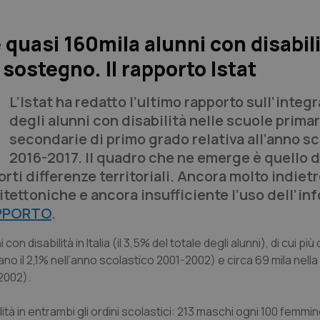
e quasi 160mila alunni con disabili
 sostegno. Il rapporto Istat
L’Istat ha redatto l’ultimo rapporto sull’integ
degli alunni con disabilità nelle scuole primar
secondarie di primo grado relativa all’anno s
2016-2017. Il quadro che ne emerge è quello d
rti differenze territoriali. Ancora molto indiet
itettoniche e ancora insufficiente l’uso dell’in
APPORTO
.
 disabilità in Italia (il 3,5% del totale degli alunni), di cui più 
erano il 2,1% nell’anno scolastico 2001-2002) e circa 69 mila nell
-2002).
tà in entrambi gli ordini scolastici: 213 maschi ogni 100 femmin