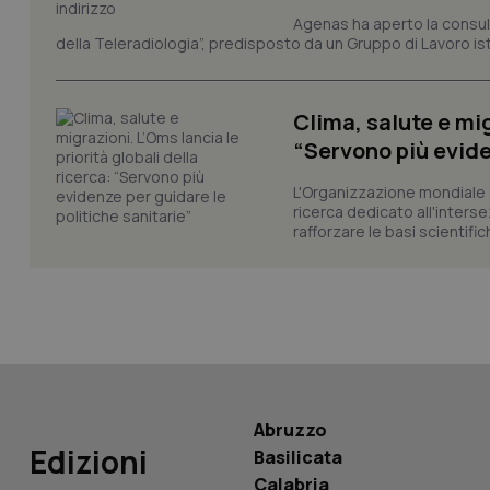
Agenas ha aperto la consult
della Teleradiologia”, predisposto da un Gruppo di Lavoro istit
__Secure-YNID
Clima, salute e mig
YSC
“Servono più evide
L'Organizzazione mondiale d
__Secure-
ROLLOUT_TOKEN
ricerca dedicato all'interse
rafforzare le basi scientifich
tracking-sites-
ironfish-tracking-
named-enable
Abruzzo
Edizioni
Basilicata
Calabria