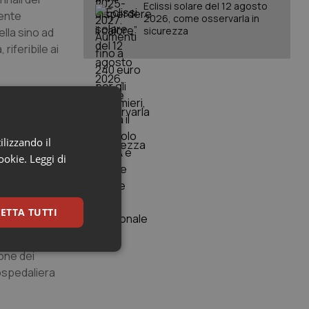
Eclissi solare del 12 agosto
mente
2026, come osservarla in
sicurezza
ella sino ad
iferibile ai
essivo, che
.
ilizzando il
) i ricavi di
cookie.
Leggi di
anche a
ETTA TUTTI
ia di
le per i
keting
ione dei
 ospedaliera