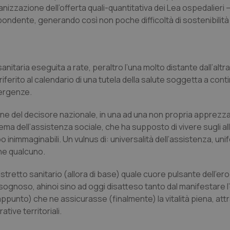
anizzazione dell’offerta quali-quantitativa dei Lea ospedalieri 
pondente, generando così non poche difficoltà di sostenibili
anitaria eseguita a rate, peraltro l’una molto distante dall’altra
iferito al calendario di una tutela della salute soggetta a conti
mergenze.
dine del decisore nazionale, in una ad una non propria apprezza
ema dell’assistenza sociale, che ha supposto di vivere sugli all
mpo inimmaginabili. Un vulnus di: universalità dell’assistenza, uni
rne qualcuno.
istretto sanitario (allora di base) quale cuore pulsante dell’e
 bisognoso, ahinoi sino ad oggi disatteso tanto dal manifestare 
appunto) che ne assicurasse (finalmente) la vitalità piena, att
tive territoriali.