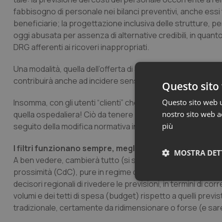
fabbisogno di personale nei bilanci preventivi, anche essi t
beneficiarie; la progettazione inclusiva delle strutture, pe
oggi abusata per assenza di alternative credibili, in quant
DRG afferenti ai ricoveri inappropriati.
Una modalità, quella dell’offerta di assistenza filtro di pr
contribuirà anche ad incidere sensibilmente sulla spedalità
Questo sito 
Questo sito web ut
Insomma, con gli utenti “clienti” che saranno soddisfatti d
nostro sito web ac
quella ospedaliera! Ciò da tenere nel dovuto conto nel cam
più
seguito della modifica normativa intervenuta con la legge
I filtri funzionano sempre, meglio che nelle sigarette
MOSTRA DET
A ben vedere, cambierà tutto (si spera) a tutto vantaggio d
prossimità (CdC), pure in regime di assistenza ospedaliera
Neces
decisori regionali di rivedere le previsioni, in termini di corr
volumi e dei tetti di spesa (budget) rispetto a quelli previst
tradizionale, certamente da ridimensionare o forse (e sa