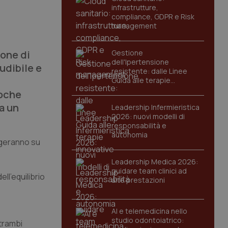
infrastrutture,
compliance, GDPR e Risk
management
ione di
Gestione
dell'Ipertensione
udibile e
resistente: dalle Linee
Guida alle terapie
innovative
poche
a un
Leadership Infermieristica
2026: nuovi modelli di
responsabilità e
autonomia
iggeranno su
Leadership Medica 2026:
guidare team clinici ad
ll’equilibrio
alte prestazioni
AI e telemedicina nello
studio odontoiatrico:
ntrambi