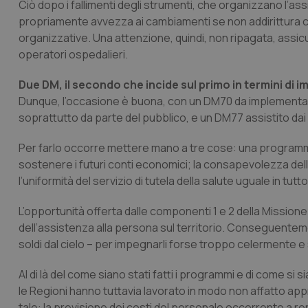
Ciò dopo i fallimenti degli strumenti, che organizzano l’a
propriamente avvezza ai cambiamenti se non addirittura c
organizzative. Una attenzione, quindi, non ripagata, assic
operatori ospedalieri.
Due DM, il secondo che incide sul primo in termini di i
Dunque, l’occasione è buona, con un DM70 da implementa
soprattutto da parte del pubblico, e un DM77 assistito dai q
Per farlo occorre mettere mano a tre cose: una programmaz
sostenere i futuri conti economici; la consapevolezza del
l’uniformità del servizio di tutela della salute uguale in tutto
L’opportunità offerta dalle componenti 1 e 2 della Missio
dell’assistenza alla persona sul territorio. Conseguente
soldi dal cielo – per impegnarli forse troppo celermente 
Al di là del come siano stati fatti i programmi e di come si
le Regioni hanno tuttavia lavorato in modo non affatto ap
tale: la previsione dei costi del personale occorrente a ren