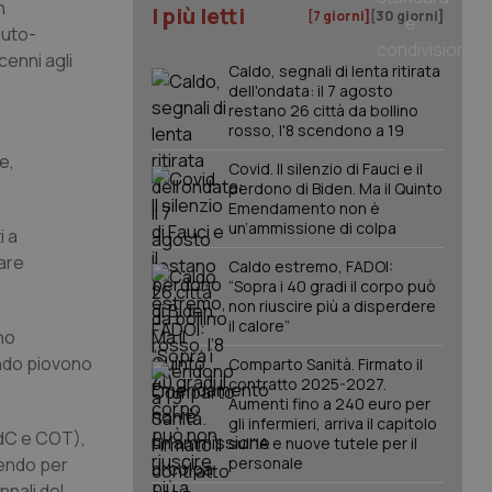
n
I più letti
[7 giorni]
[30 giorni]
auto-
cenni agli
Caldo, segnali di lenta ritirata
dell'ondata: il 7 agosto
restano 26 città da bollino
rosso, l'8 scendono a 19
e,
Covid. Il silenzio di Fauci e il
perdono di Biden. Ma il Quinto
Emendamento non è
un’ammissione di colpa
i a
are
Caldo estremo, FADOI:
“Sopra i 40 gradi il corpo può
non riuscire più a disperdere
il calore”
no
ando piovono
Comparto Sanità. Firmato il
contratto 2025-2027.
Aumenti fino a 240 euro per
gli infermieri, arriva il capitolo
 OdC e COT),
sull'IA e nuove tutele per il
dendo per
personale
nnali del