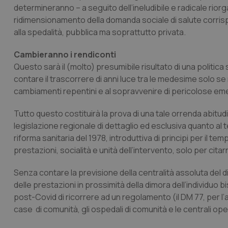
determineranno – a seguito dell’ineludibile e radicale riorg
ridimensionamento della domanda sociale di salute corris
alla spedalità, pubblica ma soprattutto privata.
Cambieranno i rendiconti
Questo sarà il (molto) presumibile risultato di una politica s
contare il trascorrere di anni luce tra le medesime solo se r
cambiamenti repentini e al sopravvenire di pericolose e
Tutto questo costituirà la prova di una tale orrenda abitu
legislazione regionale di dettaglio ed esclusiva quanto al t
riforma sanitaria del 1978, introduttiva di principi per il te
prestazioni, socialità e unità dell’intervento, solo per cita
Senza contare la previsione della centralità assoluta del d
delle prestazioni in prossimità della dimora dell’individuo
post-Covid di ricorrere ad un regolamento (il DM 77, per l’
case di comunità, gli ospedali di comunità e le centrali opera