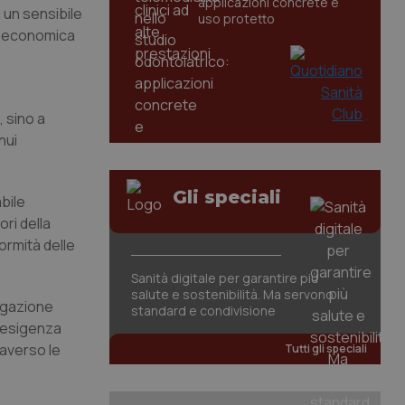
applicazioni concrete e
– un sensibile
uso protetto
tà economica
, sino a
nui
Gli speciali
bile
ori della
formità delle
Sanità digitale per garantire più
salute e sostenibilità. Ma servono
rogazione
standard e condivisione
l’esigenza
raverso le
Tutti gli speciali