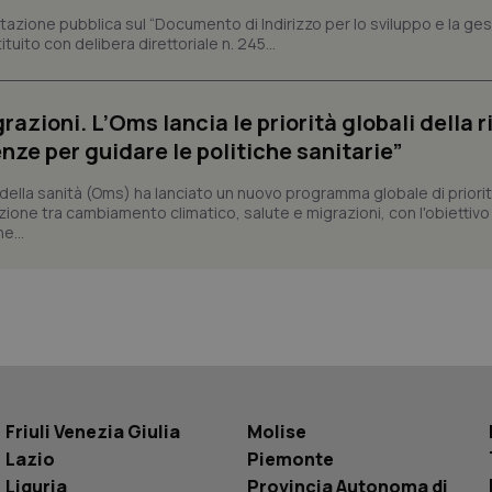
utilizzando la nuova o la vecchia versione d
Youtube.
azione pubblica sul “Documento di Indirizzo per lo sviluppo e la ge
uito con delibera direttoriale n. 245...
.youtube.com
5 mesi 4
Questo cookie è impostato da Youtube per
settimane
delle preferenze dell'utente per i video d
nei siti; può anche determinare se il visita
utilizzando la nuova o la vecchia versione d
Youtube.
razioni. L’Oms lancia le priorità globali della r
Sessione
Questo cookie è impostato da YouTube per
nze per guidare le politiche sanitarie”
Google LLC
delle visualizzazioni dei video incorporati.
.youtube.com
ella sanità (Oms) ha lanciato un nuovo programma globale di priorit
.youtube.com
5 mesi 4
Questo cookie è impostato da YouTube pe
settimane
dell'autenticazione e della personalizzazi
zione tra cambiamento climatico, salute e migrazioni, con l'obiettivo 
utente
e...
www.quotidianosanita.it
4
Questo cookie è impostato dall'applicazion
settimane
sistema di tracking solo in caso di utenti 
2 giorni
provider WelfareLink.
Friuli Venezia Giulia
Molise
Lazio
Piemonte
Liguria
Provincia Autonoma di