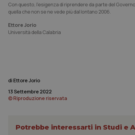
Con questo, l’esigenza di riprendere da parte del Governo
quella che non se ne vede più dal lontano 2006.
Ettore Jorio
I cookie necessari con
Università della Calabria
e l'accesso alle aree 
Nome
VISITOR_PRIVACY_
Ettore Jorio
CookieScriptConse
13 Settembre 2022
© Riproduzione riservata
tracking-sites-ironf
tracking-enable
tracking-sites-ironf
Potrebbe interessarti in Studi e A
session-id