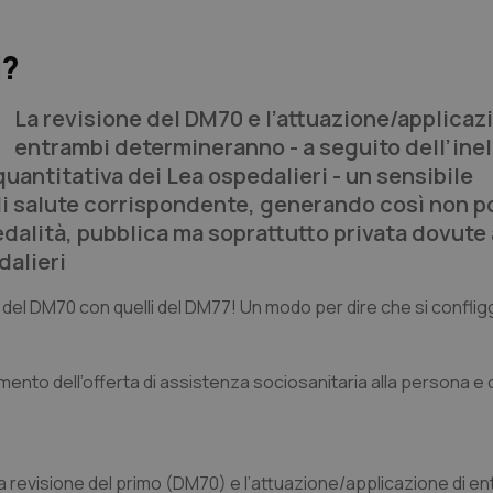
i?
La revisione del DM70 e l’attuazione/applicaz
entrambi determineranno - a seguito dell’inel
quantitativa dei Lea ospedalieri - un sensibile
i salute corrispondente, generando così non 
edalità, pubblica ma soprattutto privata dovute 
dalieri
ti del DM70 con quelli del DM77! Un modo per dire che si confl
to dell’offerta di assistenza sociosanitaria alla persona e de
la revisione del primo (DM70) e l’attuazione/applicazione di e