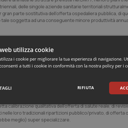
riennali, delle singole aziende sanitarie territoriali struttural
r gran parte sostitutiva dell’offerta ospedaliera pubblica, di qu
o tale soggetta ad una conseguente minore produttività annua, r
imo impatto e selettiva (le Cot) della tipologia del bisogno succ
 privata in termini di valutazione
ex post
e di inappropriatezza
web utilizza cookie
ilizza i cookie per migliorare la tua esperienza di navigazione. Ut
alla prima offerta pubblica (CdC e OdC) si abbasseranno (e come
consenti a tutti i cookie in conformità con la nostra policy per i 
bio di passo sistemico dell’offerta salutare degli accreditati 
 annuale della concorrenza 2022.
RIFIUTA
TAGLI
ACC
egli individui che potranno così godere dell’assistenza sanitar
 “soft” ovvero “dolce” (OdC). Tuttavia, con il problema residua
sari
Statistici
Mar
etta calibrazione qualitativa dell’offerta di salute reale, di revis
i nelle loro tradizionali ripartizioni pubblico/privato, di offerta
rebbe meglio) super specializzare.