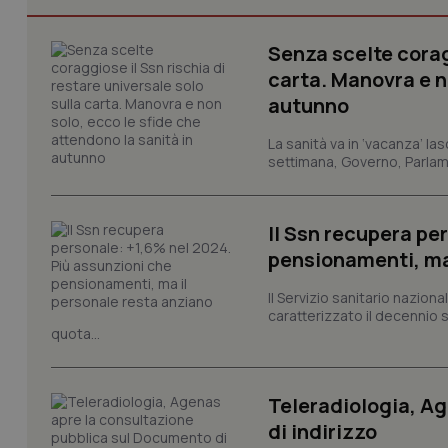
_ga
Senza scelte coragg
carta. Manovra e no
autunno
La sanità va in ‘vacanza’ las
settimana, Governo, Parlame
PHPSESSID
Il Ssn recupera pe
pensionamenti, ma
_ga_KM60CM4NPH
Il Servizio sanitario nazio
caratterizzato il decennio 
quota...
Nome
Nome
Teleradiologia, A
VISITOR_INFO1_LIV
_ga_0VMQEQKQ1N
di indirizzo