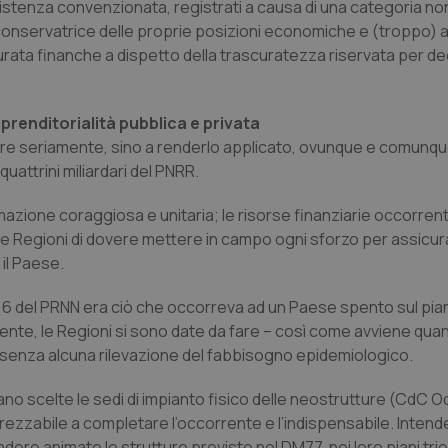
ssistenza convenzionata, registrati a causa di una categoria no
onservatrice delle proprie posizioni economiche e (troppo) 
urata finanche a dispetto della trascuratezza riservata per de
mprenditorialità pubblica e privata
re seriamente, sino a renderlo applicato, ovunque e comunqu
uattrini miliardari del PNRR.
ione coraggiosa e unitaria; le risorse finanziarie occorrent
le Regioni di dovere mettere in campo ogni sforzo per assicur
 il Paese.
ne 6 del PRNN era ciò che occorreva ad un Paese spento sul pia
mente, le Regioni si sono date da fare – così come avviene qu
e senza alcuna rilevazione del fabbisogno epidemiologico.
 siano scelte le sedi di impianto fisico delle neostrutture (CdC
prezzabile a completare l’occorrente e l’indispensabile. Inten
dere animate le strutture previste nel DM77, nei loro piani trie