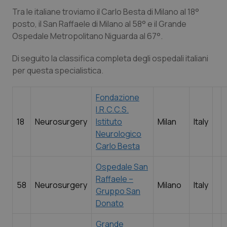
Tra le italiane troviamo il Carlo Besta di Milano al 18°
posto, il San Raffaele di Milano al 58° e il Grande
PHPSESSID
Sessi
PHP.net
www.quotidianosanita.it
Ospedale Metropolitano Niguarda al 67°.
Di seguito la classifica completa degli ospedali italiani
per questa specialistica.
Fondazione
I.R.C.C.S.
18
Neurosurgery
Istituto
Milan
Italy
Neurologico
Carlo Besta
Ospedale San
Raffaele –
58
Neurosurgery
Milano
Italy
Gruppo San
Donato
_ga_KM60CM4NPH
.quotidianosanita.it
1 ann
me
Grande