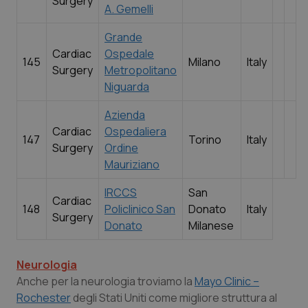
Surgery
A. Gemelli
protette del sito. Il sito web non è in grado di funzionare correttam
questi cookie.
Grande
Nome
Fornitore
/
Dominio
Scad
Cardiac
Ospedale
VISITOR_PRIVACY_METADATA
5 mes
YouTube
145
Milano
Italy
Surgery
Metropolitano
setti
.youtube.com
Niguarda
Azienda
Cardiac
Ospedaliera
147
Torino
Italy
Surgery
Ordine
Mauriziano
IRCCS
San
Cardiac
148
Policlinico San
Donato
Italy
Surgery
Donato
Milanese
Neurologia
Anche per la neurologia troviamo la
Mayo Clinic –
CookieScriptConsent
5 mes
CookieScript
setti
www.quotidianosanita.it
Rochester
degli Stati Uniti come migliore struttura al