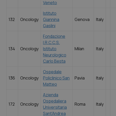
Veneto
Istituto
132
Oncology
Giannina
Genova
Italy
Gaslini
Fondazione
I.R.C.C.S.
134
Oncology
Istituto
Milan
Italy
Neurologico
Carlo Besta
Ospedale
136
Oncology
Policlinico San
Pavia
Italy
Matteo
Azienda
Ospedaliera
172
Oncology
Roma
Italy
Universitaria
Sant’Andrea