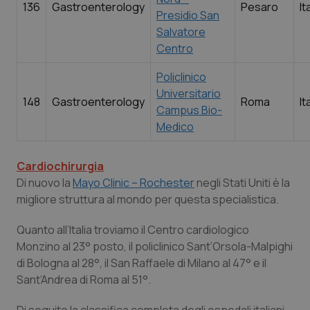
136
Gastroenterology
Pesaro
It
Presidio San
Salvatore
Centro
Policlinico
Universitario
148
Gastroenterology
Roma
It
Campus Bio-
Medico
Cardiochirurgia
Di nuovo la
Mayo Clinic – Rochester
negli Stati Uniti è la
migliore struttura al mondo per questa specialistica.
Quanto all’Italia troviamo il Centro cardiologico
Monzino al 23° posto, il policlinico Sant’Orsola-Malpighi
di Bologna al 28°, il San Raffaele di Milano al 47° e il
Sant’Andrea di Roma al 51°.