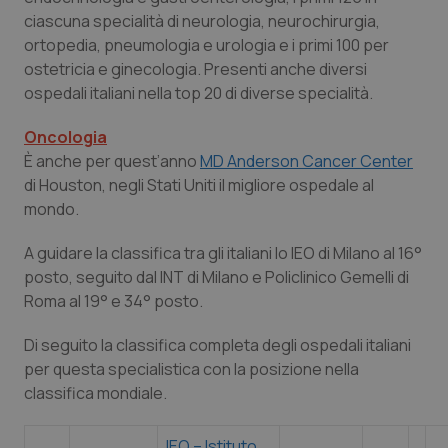
ciascuna specialità di neurologia, neurochirurgia,
Piemonte
HIV
ortopedia, pneumologia e urologia e i primi 100 per
ostetricia e ginecologia. Presenti anche diversi
Provincia Autonoma di Bolzano
Infezioni & Febbre
ospedali italiani nella top 20 di diverse specialità.
Oncologia
Provincia Autonoma di Trento
Ipertensione & Scompenso
È anche per quest’anno
MD Anderson Cancer Center
di Houston, negli Stati Uniti il migliore ospedale al
Puglia
Malattie rare
mondo.
Sardegna
Malattia di Crohn & Rettocolite Ulcerosa
A guidare la classifica tra gli italiani lo IEO di Milano al 16°
posto, seguito dal INT di Milano e Policlinico Gemelli di
Sicilia
Neuroscienze & patologie neurodegenerative
Roma al 19° e 34° posto.
Di seguito la classifica completa degli ospedali italiani
Toscana
Obesità
per questa specialistica con la posizione nella
classifica mondiale.
Umbria
Oftalmologia
IEO – Istituto