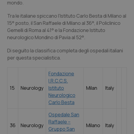
mondo.
Tra le italiane spiccano l’Istituto Carlo Besta di Milano al
15° posto, il San Raffaele di Milano al 36°, il Policlinico
Gemelli di Roma al 41° e la Fondazione Istituto
neurologico Mondino di Pavia al 52°.
Di seguito la classifica completa degli ospedali italiani
per questa specialistica.
tracking-sites-ironfish-
www.quotidianosanita.it
4
tracking-enable
setti
2 gio
Fondazione
I.R.C.C.S.
15
Neurology
Istituto
Milan
Italy
Neurologico
tracking-sites-ironfish-
www.quotidianosanita.it
4
Carlo Besta
session-id
setti
2 gio
Ospedale San
Raffaele –
36
Neurology
Milano
Italy
Gruppo San
_ga
1 ann
Google LLC