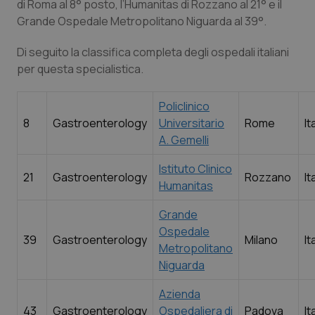
di Roma al 8° posto, l’Humanitas di Rozzano al 21° e il
Grande Ospedale Metropolitano Niguarda al 39°.
Di seguito la classifica completa degli ospedali italiani
per questa specialistica.
Policlinico
8
Gastroenterology
Universitario
Rome
It
A. Gemelli
Istituto Clinico
21
Gastroenterology
Rozzano
It
Humanitas
Grande
Ospedale
39
Gastroenterology
Milano
It
Metropolitano
Niguarda
Azienda
43
Gastroenterology
Ospedaliera di
Padova
It