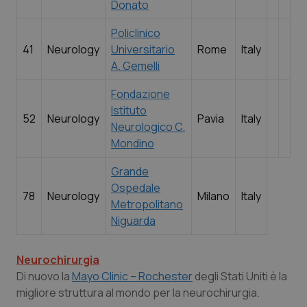
Donato
me
.quotidianosanita.it
Policlinico
41
Neurology
Universitario
Rome
Italy
A. Gemelli
Fondazione
Istituto
52
Neurology
Pavia
Italy
Neurologico C.
Mondino
Grande
Ospedale
78
Neurology
Milano
Italy
Metropolitano
Niguarda
Neurochirurgia
Di nuovo la
Mayo Clinic – Rochester
degli Stati Uniti è la
migliore struttura al mondo per la neurochirurgia.