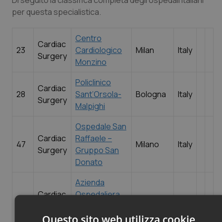
Di seguito la classifica completa degli ospedali italiani
per questa specialistica.
Centro
Cardiac
23
Cardiologico
Milan
Italy
Surgery
Monzino
Policlinico
Cardiac
28
Sant’Orsola-
Bologna
Italy
Surgery
Malpighi
Ospedale San
Cardiac
Raffaele –
47
Milano
Italy
Surgery
Gruppo San
Donato
Azienda
Cardiac
Ospedaliera
51
Roma
Italy
Surgery
Universitaria
Questo sito web utilizza cookie
Sant’Andrea