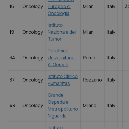
Valle D’Aosta
Oncodermatologia
16
Oncology
Europeo di
Milan
Italy
â
Oncologia
Veneto
Oncoematologia
Istituto
Oncologia & Nutrizione
19
Oncology
Nazionale dei
Milan
Italy
Tumori
Psoriasi & pelle
Policlinico
34
Oncology
Universitario
Rome
Italy
Quotidiano Cardiologia
A. Gemelli
Quotidiano Chirurgia
Istituto Clinico
37
Oncology
Rozzano
Italy
Humanitas
Quotidiano Oncologia
Grande
Ospedale
49
Quotidiano Pediatria
Oncology
Milano
Italy
Metropolitano
Niguarda
Rene & patologie urogenitali
Istituto