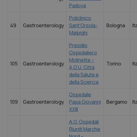
Padova
Policlinico
49
Gastroenterology
Sant’Orsola-
Bologna
It
Malpighi
Presidio
Ospedaliero
Molinette –
105
Gastroenterology
Torino
It
A.O.U. Città
della Salute e
della Scienza
Ospedale
109
Gastroenterology
Papa Giovanni
Bergamo
It
XXIII
A.O. Ospedali
Riuniti Marche
Nord –