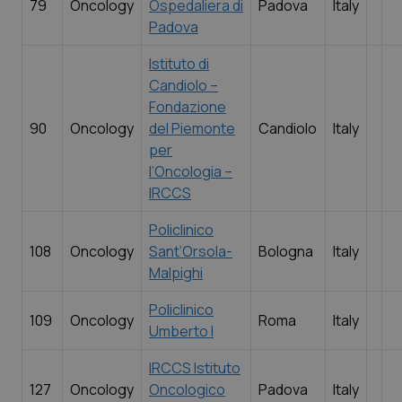
79
Oncology
Ospedaliera di
Padova
Italy
Padova
Istituto di
Candiolo –
Fondazione
90
Oncology
del Piemonte
Candiolo
Italy
per
l’Oncologia –
IRCCS
Policlinico
108
Oncology
Sant’Orsola-
Bologna
Italy
Malpighi
Policlinico
109
Oncology
Roma
Italy
Umberto I
IRCCS Istituto
127
Oncology
Oncologico
Padova
Italy