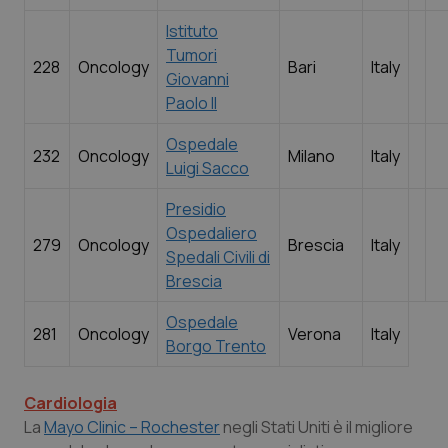
Istituto
Tumori
228
Oncology
Bari
Italy
Giovanni
Paolo II
Ospedale
232
Oncology
Milano
Italy
Luigi Sacco
Presidio
Ospedaliero
279
Oncology
Brescia
Italy
Spedali Civili di
Brescia
Ospedale
281
Oncology
Verona
Italy
Borgo Trento
Cardiologia
La
Mayo Clinic – Rochester
negli Stati Uniti è il migliore