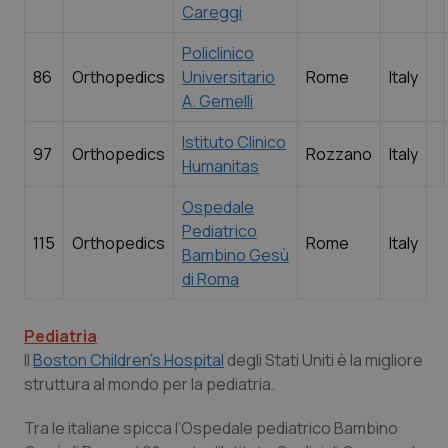
u
Careggi
tracking-sites-
www.quotidianosanita.it
4
Qu
Policlinico
ironfish-tracking-
settimane
i
named-enable
2 giorni
da
86
Orthopedics
Universitario
Rome
Italy
pe
si
A. Gemelli
so
ut
id
Istituto Clinico
We
97
Orthopedics
Rozzano
Italy
Humanitas
Ospedale
Pediatrico
115
Orthopedics
Rome
Italy
Bambino Gesù
di Roma
Pediatria
Il
Boston Children’s Hospital
degli Stati Uniti è la migliore
struttura al mondo per la pediatria.
Tra le italiane spicca l’Ospedale pediatrico Bambino