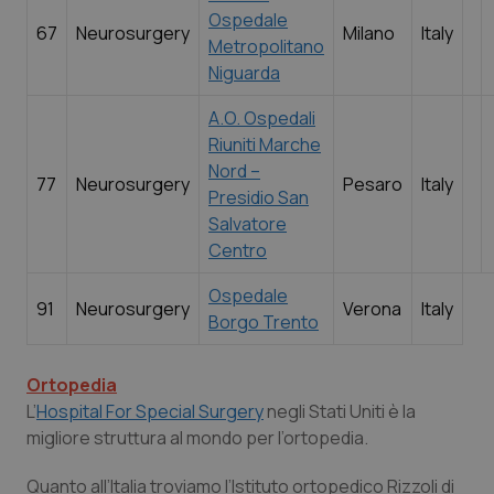
Ospedale
67
Neurosurgery
Milano
Italy
Metropolitano
Niguarda
A.O. Ospedali
Riuniti Marche
Fornitore
/
Nome
Scadenza
Descrizi
Nord –
Nome
Dominio
Fornitore
/
Dominio
Scadenza
De
77
Neurosurgery
Pesaro
Italy
Presidio San
_ga_0VMQEQKQ1N
VISITOR_INFO1_LIVE
.quotidianosanita.it
1 anno 1
5 mesi 4
Questo c
Qu
Google LLC
Salvatore
mese
settimane
viene uti
i
.youtube.com
da Googl
Y
Centro
Analytics
te
mantener
pr
stato del
de
Ospedale
sessione.
vi
91
Neurosurgery
Verona
Italy
in
Borgo Trento
p
de
vi
w
Ortopedia
ut
nu
L’
Hospital For Special Surgery
negli Stati Uniti è la
ve
migliore struttura al mondo per l’ortopedia.
de
Y
Quanto all’Italia troviamo l’Istituto ortopedico Rizzoli di
__Secure-YNID
.youtube.com
5 mesi 4
Qu