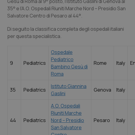
Gesù di Roma al 9° posto, l’Istituto Gaslini di Genova al
35° e l’A.O. Ospedali Riuniti Marche Nord – Presidio San
Salvatore Centro di Pesaro al 44°.
Di seguito la classifica completa degli ospedali italiani
per questa specialistica.
Ospedale
Pediatrico
9
Pediatrics
Rome
Italy
E
Bambino Gesù di
Roma
Istituto Giannina
35
Pediatrics
Genova
Italy
Gaslini
A.O. Ospedali
Riuniti Marche
44
Pediatrics
Nord – Presidio
Pesaro
Italy
San Salvatore
Centro