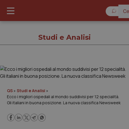
Sabato
Studi e Analisi
Studi e Analisi
Cronache
QS
»
Studi e Analisi
»
Ecco i migliori ospedali al mondo suddivisi per 12 specialità.
Governo e Parlamento
Gli italiani in buona posizione. La nuova classifica Newsweek
Regioni e Asl
Lavoro e Professioni