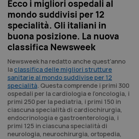
Ecco i migliori ospedali al
mondo suddivisi per 12
Scienza e Farmaci
specialità. Gli italiani in
Studi e Analisi
buona posizione. La nuova
classifica Newsweek
Lettere al direttore
Newsweek ha redatto anche quest'anno
Edizioni Regionali
la
classifica delle migliori strutture
sanitarie al mondo suddivise per 12
QS Pro
specialità
. Questa comprende i primi 300
ospedali per la cardiologia e l'oncologia, i
Professionisti Sanitari.AI
primi 250 per la pediatria, i primi 150 in
ciascuna specialità di cardiochirurgia,
Abruzzo
QS Pro Gold
endocrinologia e gastroenterologia, i
primi 125 in ciascuna specialità di
QS Club
Newsletter
Basilicata
Artrite & artrosi
neurologia, neurochirurgia, ortopedia,