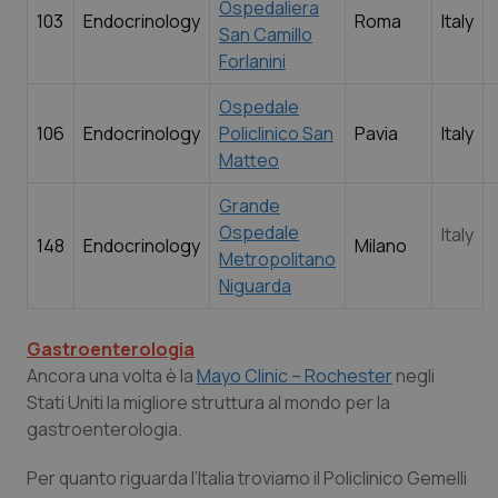
Ospedaliera
103
Endocrinology
Roma
Italy
San Camillo
Forlanini
Ospedale
106
Endocrinology
Policlinico San
Pavia
Italy
Matteo
Grande
Ospedale
Italy
148
Endocrinology
Milano
Metropolitano
Niguarda
Gastroenterologia
Ancora una volta è la
Mayo Clinic – Rochester
negli
Stati Uniti la migliore struttura al mondo per la
gastroenterologia.
Per quanto riguarda l’Italia troviamo il Policlinico Gemelli