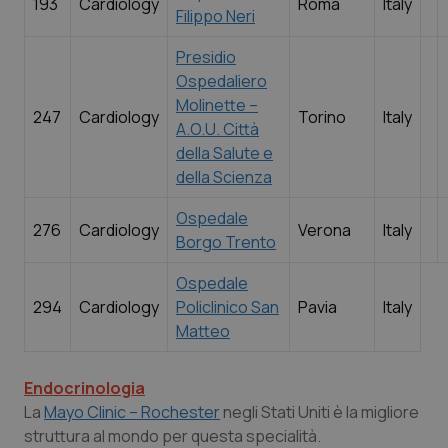
193
Cardiology
Roma
Italy
Filippo Neri
Presidio
Ospedaliero
Molinette –
247
Cardiology
Torino
Italy
A.O.U. Città
della Salute e
della Scienza
Ospedale
276
Cardiology
Verona
Italy
Borgo Trento
Ospedale
294
Cardiology
Policlinico San
Pavia
Italy
Matteo
Endocrinologia
La
Mayo Clinic – Rochester
negli Stati Uniti è la migliore
struttura al mondo per questa specialità.