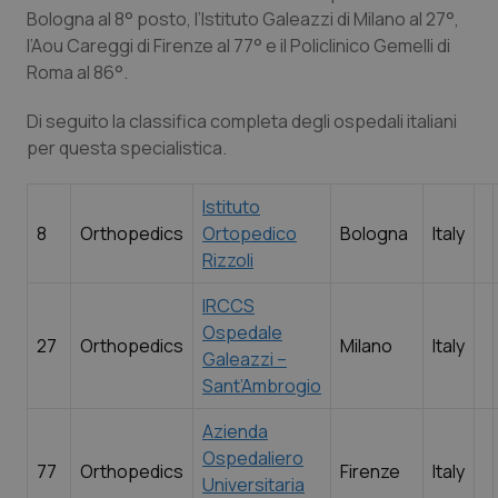
settimane
i
Bologna al 8° posto, l’Istituto Galeazzi di Milano al 27°,
Y
te
l’Aou Careggi di Firenze al 77° e il Policlinico Gemelli di
pr
de
Roma al 86°.
vi
in
p
Di seguito la classifica completa degli ospedali italiani
de
per questa specialistica.
vi
w
ut
nu
Istituto
ve
de
8
Orthopedics
Ortopedico
Bologna
Italy
Y
Rizzoli
YSC
Sessione
Qu
Google LLC
i
.youtube.com
IRCCS
Y
te
Ospedale
vi
27
Orthopedics
Milano
Italy
vi
Galeazzi –
__Secure-
.youtube.com
5 mesi 4
Qu
Sant’Ambrogio
ROLLOUT_TOKEN
settimane
i
Yo
Azienda
ge
de
Ospedaliero
e 
77
Orthopedics
Firenze
Italy
pe
Universitaria
de