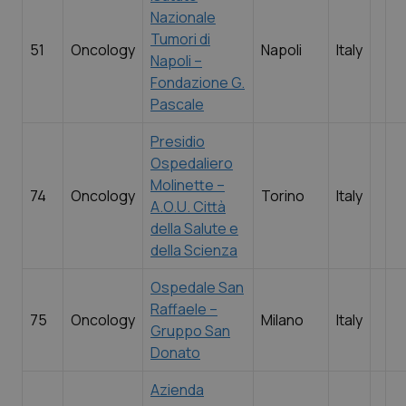
Nazionale
Salute orale & impianti
Tumori di
51
Oncology
Napoli
Italy
Napoli –
Sangue & coagulazione
Fondazione G.
Pascale
Tiroide
Presidio
Tumore al seno
Ospedaliero
Molinette –
74
Oncology
Torino
Italy
A.O.U. Città
Tumore ovarico
della Salute e
della Scienza
Tumori del Polmone & Testa Collo
Ospedale San
Tumori gastrointestinali
Raffaele –
75
Oncology
Milano
Italy
Gruppo San
Ulcera & Reflusso
Donato
Azienda
Vaccini