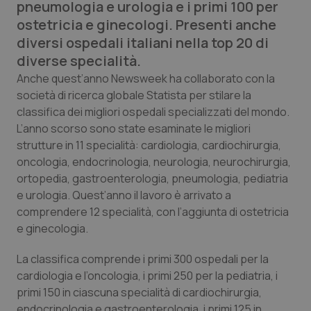
pneumologia e urologia e i primi 100 per
Calabria
Asma & BPCO
ostetricia e ginecologi. Presenti anche
diversi ospedali italiani nella top 20 di
Campania
Car-T
diverse specialità.
Anche quest’anno Newsweek ha collaborato con la
Emilia-Romagna
Colesterolo & coronaropatie
società di ricerca globale Statista per stilare la
classifica dei migliori ospedali specializzati del mondo.
Friuli Venezia Giulia
Dermatite Atopica
L’anno scorso sono state esaminate le migliori
strutture in 11 specialità: cardiologia, cardiochirurgia,
Lazio
Diabete & glucometri
oncologia, endocrinologia, neurologia, neurochirurgia,
ortopedia, gastroenterologia, pneumologia, pediatria
Liguria
Disturbi dell’umore
e urologia. Quest’anno il lavoro è arrivato a
comprendere 12 specialità, con l’aggiunta di ostetricia
Lombardia
Dolore
e ginecologia.
La classifica comprende i primi 300 ospedali per la
Marche
Donna & Salute
cardiologia e l’oncologia, i primi 250 per la pediatria, i
primi 150 in ciascuna specialità di cardiochirurgia,
Molise
Epatiti
endocrinologia e gastroenterologia, i primi 125 in