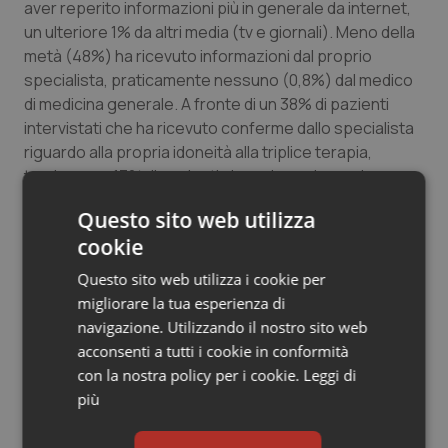
aver reperito informazioni più in generale da internet,
un ulteriore 1% da altri media (tv e giornali). Meno della
metà (48%) ha ricevuto informazioni dal proprio
specialista, praticamente nessuno (0,8%) dal medico
di medicina generale. A fronte di un 38% di pazienti
intervistati che ha ricevuto conferme dallo specialista
riguardo alla propria idoneità alla triplice terapia,
troviamo un 17% di pazienti che a riguardo non ha
ancora ricevuto alcun riscontro dal proprio medico
Questo sito web utilizza
curante. Viceversa, è significativo sia il numero di
cookie
pazienti ai quali tale idoneità è stata rifiutata, perché
troppo presto (12% presenta uno stadio lieve della
Questo sito web utilizza i cookie per
malattia) o troppo tardi (per il 19% la triplice terapia
migliorare la tua esperienza di
risulterebbe troppo rischiosa).
navigazione. Utilizzando il nostro sito web
acconsenti a tutti i cookie in conformità
A questi ultimi, infine, andrebbero in qualche modo
con la nostra policy per i cookie.
Leggi di
affiancati coloro ai quali è stato consigliato dallo
più
specialista di aspettare farmaci con meno effetti
collaterali (15%). Da notare che nessuno dei pazienti