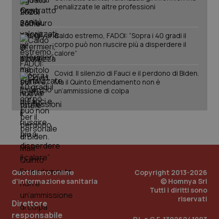
penalizzate le altre professioni
del
vid
inco
può
det
Caldo estremo, FADOI: “Sopra i 40 gradi il
vis
corpo può non riuscire più a disperdere il
web
calore”
uti
nuo
ver
Covid. Il silenzio di Fauci e il perdono di Biden.
dell
Ma il Quinto Emendamento non è
You
un’ammissione di colpa
YSC
Sessione
Que
Google LLC
imp
.youtube.com
You
ten
vis
vid
__Secure-
.youtube.com
5 mesi 4
Que
ROLLOUT_TOKEN
settimane
imp
You
ges
Quotidiano online
Copyright 2013-2026
del
e d
d'informazione sanitaria
© Homnya Srl
per
Tutti i diritti sono
del
riservati
ute
Direttore
responsabile
tracking-sites-
www.quotidianosanita.it
4
Que