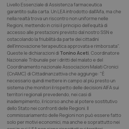
Livello Essenziale di Assistenza farmaceutica
Piemonte
HIV
garantito sulla carta. Un LEA introdotto dall'Aifa, ma che
nella realtà trova un riscontro non uniforme nelle
Provincia Autonoma di Bolzano
Infezioni & Febbre
Regioni, mettendo in crisi il principio dell'equità di
accesso alle prestazioni previsto dal nostro SSN e
ostacolando la friubilità da parte dei cittadini
Provincia Autonoma di Trento
Ipertensione & Scompenso
dell'innovazione terapeutica approvata e rimborsata".
Queste le dichiarazioni di
Tonino Aceti
, Coordinatore
Puglia
Malattie rare
Nazionale Tribunale per i diritti del malato e del
Coordinamento nazionale Associazioni Malati Cronici
Sardegna
Malattia di Crohn & Rettocolite Ulcerosa
(CnAMC) di Cittadinanzattiva che aggiunge: "È
necessario quindi mettere in campo al più presto un
Sicilia
Neuroscienze & patologie neurodegenerative
sistema che monitori il rispetto delle decisioni AIFA sui
territori regionali prevedendo, nei casi di
Toscana
Obesità
inadempimento, il ricorso anche al potere sostitutivo
dello Stato nei confronti delle Regioni. Il
Umbria
Oftalmologia
commissariamento delle Regioni non può essere fatto
solo per motivi economici, ma anche e soprattutto nei