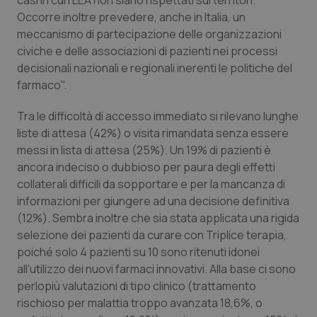
casi in cui i LEA non siano rispettati sui territori.
Valle D’Aosta
Oncodermatologia
Occorre inoltre prevedere, anche in Italia, un
meccanismo di partecipazione delle organizzazioni
Veneto
Oncoematologia
civiche e delle associazioni di pazienti nei processi
decisionali nazionali e regionali inerenti le politiche del
Oncologia & Nutrizione
farmaco".
Psoriasi & pelle
Tra le difficoltà di accesso immediato si rilevano lunghe
liste di attesa (42%) o visita rimandata senza essere
Quotidiano Cardiologia
messi in lista di attesa (25%). Un 19% di pazienti è
ancora indeciso o dubbioso per paura degli effetti
collaterali difficili da sopportare e per la mancanza di
Quotidiano Chirurgia
informazioni per giungere ad una decisione definitiva
(12%). Sembra inoltre che sia stata applicata una rigida
Quotidiano Oncologia
selezione dei pazienti da curare con Triplice terapia,
poiché solo 4 pazienti su 10 sono ritenuti idonei
Quotidiano Pediatria
all'utilizzo dei nuovi farmaci innovativi. Alla base ci sono
perlopiù valutazioni di tipo clinico (trattamento
Rene & patologie urogenitali
rischioso per malattia troppo avanzata 18,6%, o