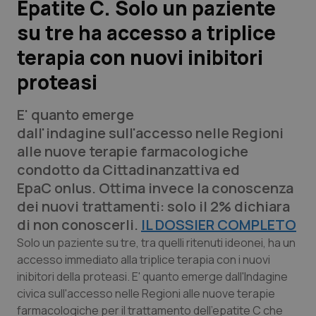
Epatite C. Solo un paziente
su tre ha accesso a triplice
Scienza e Farmaci
terapia con nuovi inibitori
Studi e Analisi
proteasi
Lettere al direttore
E' quanto emerge
dall'indagine sull'accesso nelle Regioni
Edizioni Regionali
alle nuove terapie farmacologiche
condotto da Cittadinanzattiva ed
QS Pro
EpaC onlus. Ottima invece la conoscenza
dei nuovi trattamenti: solo il 2% dichiara
Professionisti Sanitari.AI
di non conoscerli.
IL DOSSIER COMPLETO
Solo un paziente su tre, tra quelli ritenuti ideonei, ha un
Abruzzo
QS Pro Gold
accesso immediato alla triplice terapia con i nuovi
inibitori della proteasi. E' quanto emerge dall'Indagine
QS Club
Newsletter
Basilicata
Artrite & artrosi
civica sull'accesso nelle Regioni alle nuove terapie
farmacologiche per il trattamento dell'epatite C che