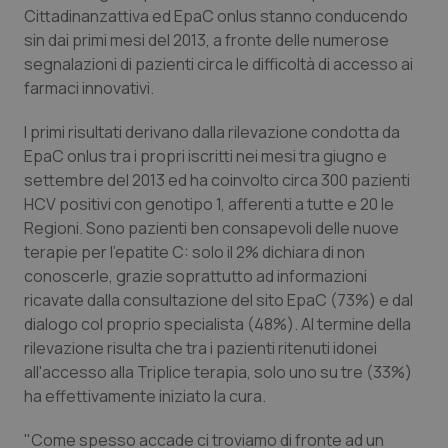
Calabria
Asma & BPCO
Cittadinanzattiva ed EpaC onlus stanno conducendo
sin dai primi mesi del 2013, a fronte delle numerose
segnalazioni di pazienti circa le difficoltà di accesso ai
Campania
Car-T
farmaci innovativi.
Emilia-Romagna
Colesterolo & coronaropatie
I primi risultati derivano dalla rilevazione condotta da
EpaC onlus tra i propri iscritti nei mesi tra giugno e
Friuli Venezia Giulia
Dermatite Atopica
settembre del 2013 ed ha coinvolto circa 300 pazienti
HCV positivi con genotipo 1, afferenti a tutte e 20 le
Lazio
Diabete & glucometri
Regioni. Sono pazienti ben consapevoli delle nuove
terapie per l'epatite C: solo il 2% dichiara di non
Liguria
Disturbi dell’umore
conoscerle, grazie soprattutto ad informazioni
ricavate dalla consultazione del sito EpaC (73%) e dal
dialogo col proprio specialista (48%). Al termine della
Lombardia
Dolore
rilevazione risulta che tra i pazienti ritenuti idonei
all'accesso alla Triplice terapia, solo uno su tre (33%)
Marche
Donna & Salute
ha effettivamente iniziato la cura.
Molise
Epatiti
"Come spesso accade ci troviamo di fronte ad un