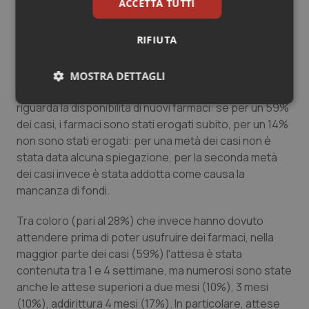
ACCETTA TUTTI
intervistati è stato inserito in una sperimentazione
clinica. Tra le difficoltà di accesso troviamo lunghe liste
RIFIUTA
di attesa (42%), visita rimandata (25%), effetti
collaterali difficili da sopportare (19%), mancanza di
informazioni (12%).
MOSTRA DETTAGLI
Difficoltà di accesso si riscontrano anche per quanto
Necessari
Statistici
Marketing
riguarda la disponibilità di nuovi farmaci: se per un 59%
dei casi, i farmaci sono stati erogati subito, per un 14%
non sono stati erogati: per una metà dei casi non è
stata data alcuna spiegazione, per la seconda metà
dei casi invece è stata addotta come causa la
mancanza di fondi.
Necessari
Statistici
Marketing
Tra coloro (pari al 28%) che invece hanno dovuto
I cookie necessari contribuiscono a rendere fruibile il
attendere prima di poter usufruire dei farmaci, nella
sito web abilitandone funzionalità di base quali la
navigazione sulle pagine e l'accesso alle aree
maggior parte dei casi (59%) l'attesa è stata
protette del sito. Il sito web non è in grado di
contenuta tra 1 e 4 settimane, ma numerosi sono state
funzionare correttamente senza questi cookie.
anche le attese superiori a due mesi (10%), 3 mesi
Nome
Fornitore
/
Dominio
Scaden
(10%), addirittura 4 mesi (17%). In particolare, attese