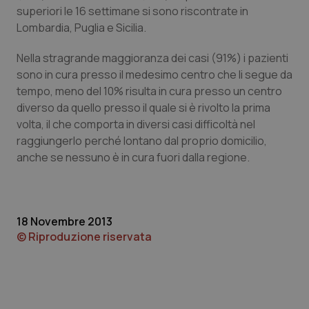
VISITOR_PRIVACY_METADATA
5 mesi
YouTube
superiori le 16 settimane si sono riscontrate in
settim
.youtube.com
Lombardia, Puglia e Sicilia.
Nella stragrande maggioranza dei casi (91%) i pazienti
sono in cura presso il medesimo centro che li segue da
tempo, meno del 10% risulta in cura presso un centro
diverso da quello presso il quale si è rivolto la prima
volta, il che comporta in diversi casi difficoltà nel
raggiungerlo perché lontano dal proprio domicilio,
anche se nessuno è in cura fuori dalla regione.
18 Novembre 2013
CookieScriptConsent
5 mesi
CookieScript
© Riproduzione riservata
settim
www.quotidianosanita.it