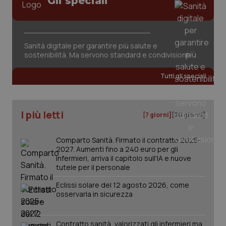
Gli speciali
Fornitore
/
Nome
Scadenza
Descrizion
Sanità digitale per garantire più salute e
Dominio
sostenibilità. Ma servono standard e condivisione
Nome
Fornitore
/
Dominio
Scadenza
Des
_ga_0VMQEQKQ1N
.quotidianosanita.it
1 anno 1
Questo
mese
cookie
VISITOR_INFO1_LIVE
5 mesi 4
Que
Google LLC
Tutti gli speciali
viene
settimane
imp
.youtube.com
utilizzato
You
da Google
ten
Analytics
pre
per
del
mantener
I più letti
vid
[7 giorni]
[30 giorni]
lo stato
inco
della
può
sessione.
det
Comparto Sanità. Firmato il contratto 2025-
vis
web
2027. Aumenti fino a 240 euro per gli
uti
infermieri, arriva il capitolo sull'IA e nuove
nuo
tutele per il personale
ver
dell
You
Eclissi solare del 12 agosto 2026, come
osservarla in sicurezza
__Secure-YNID
.youtube.com
5 mesi 4
Que
settimane
imp
You
ten
Contratto sanità, valorizzati gli infermieri ma
pre