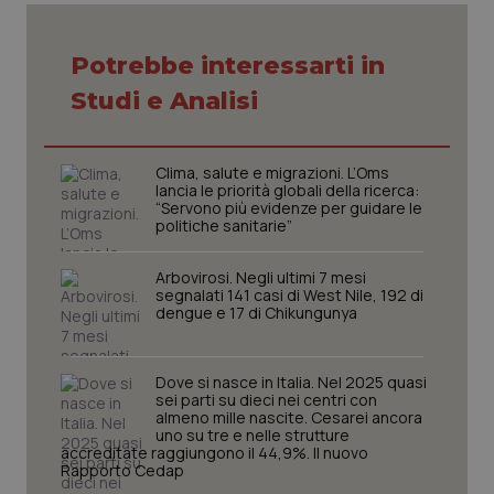
Potrebbe interessarti in
Studi e Analisi
tracking-sites-ironfish-
www.quotidianosanita.it
4
tracking-enable
settim
Clima, salute e migrazioni. L’Oms
2 gior
lancia le priorità globali della ricerca:
“Servono più evidenze per guidare le
politiche sanitarie”
tracking-sites-ironfish-
www.quotidianosanita.it
4
Arbovirosi. Negli ultimi 7 mesi
session-id
settim
segnalati 141 casi di West Nile, 192 di
2 gior
dengue e 17 di Chikungunya
Dove si nasce in Italia. Nel 2025 quasi
_ga
1 anno
sei parti su dieci nei centri con
Google LLC
mes
.quotidianosanita.it
almeno mille nascite. Cesarei ancora
uno su tre e nelle strutture
accreditate raggiungono il 44,9%. Il nuovo
Rapporto Cedap