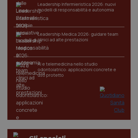
Leadership Infermieristica 2026: nuovi
modelli di responsabilità e autonomia
Leadership Medica 2026: guidare team
clinici ad alte prestazioni
AI e telemedicina nello studio
odontoiatrico: applicazioni concrete e
uso protetto
_ga_KM60CM4NPH
.quotidianosanita.it
1 anno
mes