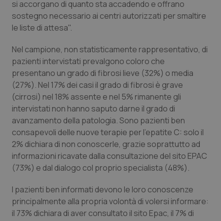
si accorgano di quanto sta accadendo e offrano
sostegno necessario ai centri autorizzati per smaltire
le liste di attesa".
Nel campione, non statisticamente rappresentativo, di
pazienti intervistati prevalgono coloro che
presentano un grado di fibrosi lieve (32%) o media
(27%). Nel 17% dei casi il grado di fibrosi è grave
(cirrosi) nel 18% assente e nel 5% rimanente gli
intervistati non hanno saputo darne il grado di
avanzamento della patologia. Sono pazienti ben
consapevoli delle nuove terapie per l'epatite C: solo il
2% dichiara di non conoscerle, grazie soprattutto ad
informazioni ricavate dalla consultazione del sito EPAC
(73%) e dal dialogo col proprio specialista (48%).
I pazienti ben informati devono le loro conoscenze
principalmente alla propria volontà di volersi informare:
il 73% dichiara di aver consultato il sito Epac, il 7% di