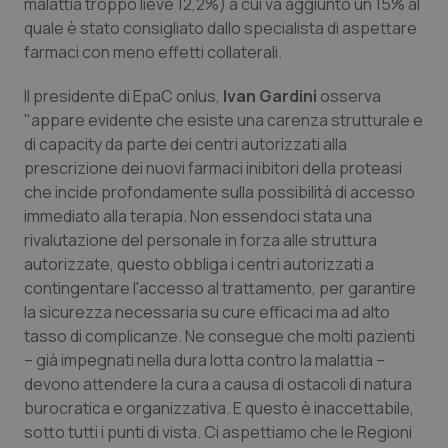
malattia troppo lieve 12,2%) a cui va aggiunto un 15% al
Salute orale & impianti
quale è stato consigliato dallo specialista di aspettare
farmaci con meno effetti collaterali.
Sangue & coagulazione
Il presidente di EpaC onlus,
Ivan Gardini
osserva
"appare evidente che esiste una carenza strutturale e
Tiroide
di capacity da parte dei centri autorizzati alla
prescrizione dei nuovi farmaci inibitori della proteasi
Tumore al seno
che incide profondamente sulla possibilità di accesso
immediato alla terapia. Non essendoci stata una
Tumore ovarico
rivalutazione del personale in forza alle struttura
autorizzate, questo obbliga i centri autorizzati a
Tumori del Polmone & Testa Collo
contingentare l'accesso al trattamento, per garantire
la sicurezza necessaria su cure efficaci ma ad alto
Tumori gastrointestinali
tasso di complicanze. Ne consegue che molti pazienti
– già impegnati nella dura lotta contro la malattia –
devono attendere la cura a causa di ostacoli di natura
Ulcera & Reflusso
burocratica e organizzativa. E questo è inaccettabile,
sotto tutti i punti di vista. Ci aspettiamo che le Regioni
Vaccini