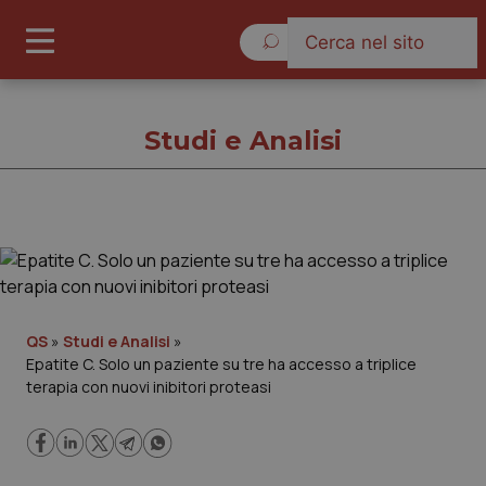
Giovedì 6 Agosto 2026
Studi e Analisi
Studi e Analisi
Cronache
QS
»
Studi e Analisi
»
Epatite C. Solo un paziente su tre ha accesso a triplice
Governo e Parlamento
terapia con nuovi inibitori proteasi
Regioni e Asl
Lavoro e Professioni