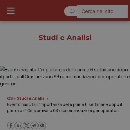
Venerdì 7 Agosto 2026
Studi e Analisi
Studi e Analisi
Cronache
Governo e Parlamento
QS
»
Studi e Analisi
»
Evento nascita. L’importanza delle prime 6 settimane dopo il
parto: dall’Oms arrivano 63 raccomandazioni per operatori e
Regioni e Asl
genitori
Lavoro e Professioni