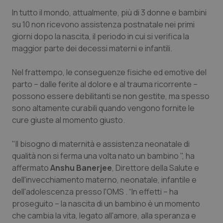
In tutto il mondo, attualmente, più di 3 donne e bambini
Piemonte
HIV
su 10 non ricevono assistenza postnatale nei primi
giorni dopo la nascita, il periodo in cui si verifica la
Provincia Autonoma di Bolzano
Infezioni & Febbre
maggior parte dei decessi materni e infantili.
Provincia Autonoma di Trento
Ipertensione & Scompenso
Nel frattempo, le conseguenze fisiche ed emotive del
parto – dalle ferite al dolore e al trauma ricorrente –
Puglia
Malattie rare
possono essere debilitanti se non gestite, ma spesso
sono altamente curabili quando vengono fornite le
cure giuste al momento giusto.
Sardegna
Malattia di Crohn & Rettocolite Ulcerosa
"Il bisogno di maternità e assistenza neonatale di
Sicilia
Neuroscienze & patologie neurodegenerative
qualità non si ferma una volta nato un bambino ", ha
affermato
Anshu Banerjee
, Direttore della Salute e
Toscana
Obesità
dell'invecchiamento materno, neonatale, infantile e
dell'adolescenza presso l'OMS . “In effetti – ha
Umbria
Oftalmologia
proseguito – la nascita di un bambino è un momento
che cambia la vita, legato all'amore, alla speranza e