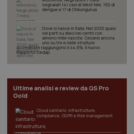
segnalati 141 casi di West Nile, 192 di
dengue e 17 di Chikungunya
tracking-sites-ironfish-
www.quotidianosanita.it
4
session-id
settim
Dove si nasce in Italia. Nel 2025 quasi
2 gior
sei parti su dieci nei centri con
almeno mille nascite. Cesarei ancora
uno su tre e nelle strutture
accreditate raggiungono il 44,9%. Il nuovo
Rapporto Cedap
_ga
1 anno
Google LLC
mes
.quotidianosanita.it
Ultime analisi e review da QS Pro
Gold
Cloud sanitario: infrastrutture,
compliance, GDPR e Risk management