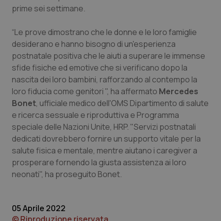
prime sei settimane.
“Le prove dimostrano che le donne e le loro famiglie
desiderano e hanno bisogno di un'esperienza
postnatale positiva che le aiuti a superare le immense
Necessari
Statistici
Marketing
sfide fisiche ed emotive che si verificano dopo la
I cookie necessari contribuiscono a rendere fruibile il
nascita dei loro bambini, rafforzando al contempo la
sito web abilitandone funzionalità di base quali la
loro fiducia come genitori ", ha affermato
Mercedes
navigazione sulle pagine e l'accesso alle aree
protette del sito. Il sito web non è in grado di
Bonet
, ufficiale medico dell'OMS Dipartimento di salute
funzionare correttamente senza questi cookie.
e ricerca sessuale e riproduttiva e Programma
Nome
Fornitore
/
Dominio
Scaden
speciale delle Nazioni Unite, HRP. "Servizi postnatali
dedicati dovrebbero fornire un supporto vitale per la
VISITOR_PRIVACY_METADATA
5 mesi
YouTube
settim
.youtube.com
salute fisica e mentale, mentre aiutano i caregiver a
prosperare fornendo la giusta assistenza ai loro
neonati", ha proseguito Bonet.
05 Aprile 2022
© Riproduzione riservata