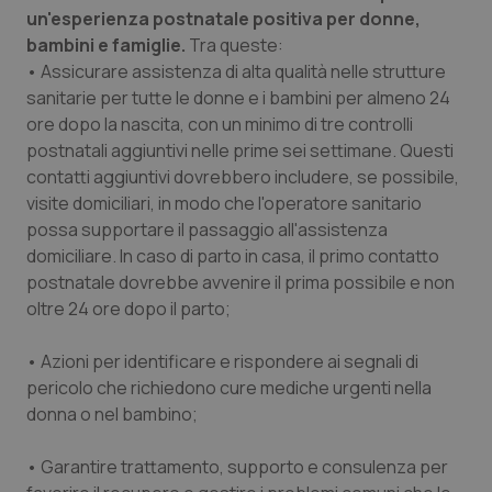
un'esperienza postnatale positiva per donne,
Salute orale & impianti
bambini e famiglie.
Tra queste:
• Assicurare assistenza di alta qualità nelle strutture
Sangue & coagulazione
sanitarie per tutte le donne e i bambini per almeno 24
ore dopo la nascita, con un minimo di tre controlli
Tiroide
postnatali aggiuntivi nelle prime sei settimane. Questi
contatti aggiuntivi dovrebbero includere, se possibile,
Tumore al seno
visite domiciliari, in modo che l'operatore sanitario
possa supportare il passaggio all'assistenza
Tumore ovarico
domiciliare. In caso di parto in casa, il primo contatto
postnatale dovrebbe avvenire il prima possibile e non
oltre 24 ore dopo il parto;
Tumori del Polmone & Testa Collo
• Azioni per identificare e rispondere ai segnali di
Tumori gastrointestinali
pericolo che richiedono cure mediche urgenti nella
donna o nel bambino;
Ulcera & Reflusso
• Garantire trattamento, supporto e consulenza per
Vaccini