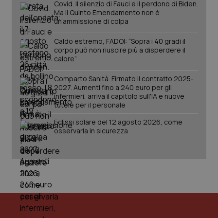
da Google
Covid. Il silenzio di Fauci e il perdono di Biden.
ten
Analytics
pre
Ma il Quinto Emendamento non è
per
del
un’ammissione di colpa
mantener
vid
lo stato
inco
della
può
Caldo estremo, FADOI: “Sopra i 40 gradi il
sessione.
det
corpo può non riuscire più a disperdere il
vis
calore”
web
uti
nuo
Comparto Sanità. Firmato il contratto 2025-
ver
dell
2027. Aumenti fino a 240 euro per gli
You
infermieri, arriva il capitolo sull'IA e nuove
tutele per il personale
__Secure-YNID
.youtube.com
5 mesi 4
Que
settimane
imp
You
Eclissi solare del 12 agosto 2026, come
ten
osservarla in sicurezza
pre
del
vid
inco
può
det
vis
web
uti
nuo
ver
dell
You