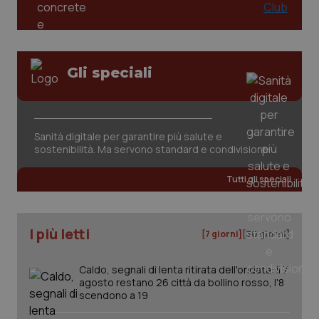
Gli speciali
_ga_KM60CM4NPH
.quotidianosanita.it
1 anno
mes
Sanità digitale per garantire più salute e
sostenibilità. Ma servono standard e condivisione
Tutti gli speciali
I più letti
[7 giorni]
[30 giorni]
Fornitore
/
Nome
Scadenza
Descrizion
Dominio
Caldo, segnali di lenta ritirata dell'ondata: il 7
Nome
Fornitore
/
Dominio
Scadenza
Des
agosto restano 26 città da bollino rosso, l'8
_ga_0VMQEQKQ1N
.quotidianosanita.it
1 anno 1
Questo
mese
cookie
scendono a 19
VISITOR_INFO1_LIVE
5 mesi 4
Que
Google LLC
viene
settimane
imp
.youtube.com
utilizzato
You