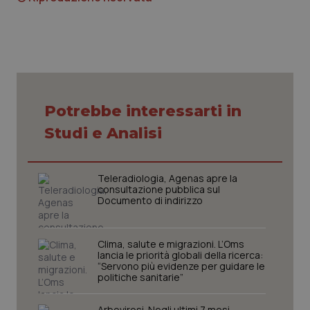
Potrebbe interessarti in
CookieScriptConsent
5 mesi
CookieScript
settim
www.quotidianosanita.it
Studi e Analisi
Teleradiologia, Agenas apre la
consultazione pubblica sul
Documento di indirizzo
Clima, salute e migrazioni. L’Oms
lancia le priorità globali della ricerca:
“Servono più evidenze per guidare le
politiche sanitarie”
tracking-sites-ironfish-
www.quotidianosanita.it
4
tracking-enable
settim
2 gior
Arbovirosi. Negli ultimi 7 mesi