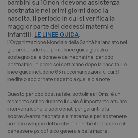
bambini su 10 non ricevono assistenza
Calabria
Asma & BPCO
postnatale nei primi giorni dopo la
nascita, il periodo in cui si verifica la
Campania
Car-T
maggior parte dei decessi materni e
infantili.
LE LINEE GUIDA
.
Emilia-Romagna
Colesterolo & coronaropatie
L'Organizzazione Mondiale della Sanità ha lanciato nei
giorni scorsi le sue prime linee guida globali a
Friuli Venezia Giulia
Dermatite Atopica
sostegno delle donne e dei neonati nel periodo
postnatale, le prime sei settimane dopo la nascita. Le
Lazio
Diabete & glucometri
linee guida includono 63 raccomandazioni, di cui 31
inedite o aggiornate rispetto a quelle già note.
Liguria
Disturbi dell’umore
Questo periodo post natale, sottolinea l’Oms, è un
Lombardia
Dolore
momento critico durante il quale è importante attuare
interventi idonei e appropriati per garantire la
sopravvivenza neonatale e materna e per sostenere
Marche
Donna & Salute
un sano sviluppo del bambino, nonché il recupero e il
benessere psicofisico generale della madre.
Molise
Epatiti