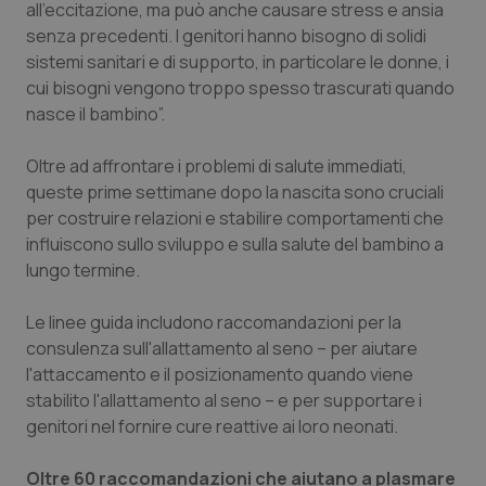
Valle D’Aosta
Oncodermatologia
all'eccitazione, ma può anche causare stress e ansia
senza precedenti. I genitori hanno bisogno di solidi
Veneto
Oncoematologia
sistemi sanitari e di supporto, in particolare le donne, i
cui bisogni vengono troppo spesso trascurati quando
nasce il bambino”.
Oncologia & Nutrizione
Oltre ad affrontare i problemi di salute immediati,
Psoriasi & pelle
queste prime settimane dopo la nascita sono cruciali
per costruire relazioni e stabilire comportamenti che
Quotidiano Cardiologia
influiscono sullo sviluppo e sulla salute del bambino a
lungo termine.
Quotidiano Chirurgia
Le linee guida includono raccomandazioni per la
Quotidiano Oncologia
consulenza sull'allattamento al seno – per aiutare
l'attaccamento e il posizionamento quando viene
Quotidiano Pediatria
stabilito l'allattamento al seno – e per supportare i
genitori nel fornire cure reattive ai loro neonati.
Rene & patologie urogenitali
Oltre 60 raccomandazioni che aiutano a plasmare