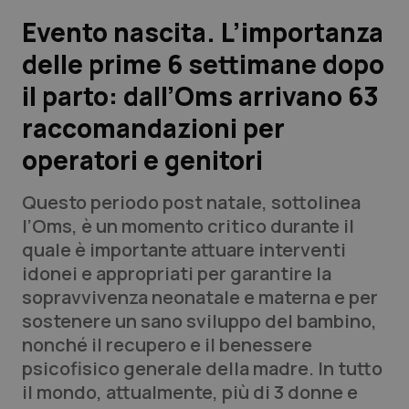
Evento nascita. L’importanza
Scienza e Farmaci
delle prime 6 settimane dopo
il parto: dall’Oms arrivano 63
Studi e Analisi
raccomandazioni per
Lettere al direttore
operatori e genitori
Edizioni Regionali
Questo periodo post natale, sottolinea
l’Oms, è un momento critico durante il
QS Pro
quale è importante attuare interventi
idonei e appropriati per garantire la
Professionisti Sanitari.AI
sopravvivenza neonatale e materna e per
sostenere un sano sviluppo del bambino,
Abruzzo
QS Pro Gold
nonché il recupero e il benessere
psicofisico generale della madre. In tutto
QS Club
Newsletter
Basilicata
Artrite & artrosi
il mondo, attualmente, più di 3 donne e