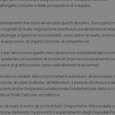
 dall’organizzazione e dalle prospettive di sviluppo.
 i cambiamenti che sono avvenuti in questi decenni. Sono perso
is-regolati (e la dis-regolazione emotiva è una dimensione em
atologie organiche concomitanti, sono autori di reato, sono st
di approccio, di organizzazione, di competenze.
rs
per descrivere quadri clinici diversi non assimilabili alla somm
 quella dei consumatori di sostanze (non necessariamente co
azione e di gratificazione sono radicalmente trasformati.
tici e variabili, dai comportamenti autolesivi, all’anoressia, al
cial, al cyber bullismo, all’
hikikomori
. Il periodo di chiusura d
escenti anche l’esperienza relazionale fondamentale della co
ato e finalizzato per eccellenza.
di reato è sotto gli occhi di tutti. L’importante riforma della s
e persone detenute, ha previsto il superamento degli Ospedali Psi