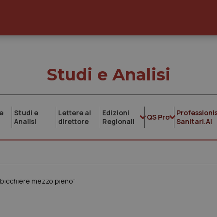
Studi e Analisi
e
Studi e
Lettere al
Edizioni
Professionis
QS Pro
Analisi
direttore
Regionali
Sanitari.AI
 bicchiere mezzo pieno”