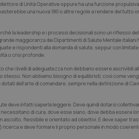
ollettore di Unità Operative oppure ha una funzione propulsiva, 
nt
5 mesi 3
Questo cookie viene utilizzato da
CookieScript
basterebbe una nuova 180 o altre regole a rendere del tutto 
settimane
Script.com per ricordare le pref
www.quotidianosanita.it
sui cookie dei visitatori. È neces
dei cookie di Cookie-Script.com 
correttamente.
hè la leadership e i processi decisionali sono un riflesso del
ish-
www.quotidianosanita.it
4
Questo cookie è impostato dall'a
a grande maggioranza dei Dipartimenti di Salute Mentale italiani
settimane
abilitare il sistema di tracking a
2 giorni
guate e rispondenti alla domanda di salute, seppur con limitate
ish-
www.quotidianosanita.it
4
Questo cookie è impostato dall'a
oltà o crisi profonde.
settimane
assegnare un identificatore generi
2 giorni
che i livelli di adeguatezza non debbano essere ascrivibili all
1 anno 1
Questo nome di cookie è associa
Google LLC
mese
Universal Analytics, che è un a
.quotidianosanita.it
ento stesso. Non abbiamo bisogno di equilibristi, così come ven
significativo del servizio di ana
no dotati dell’arte di comandare, sempre nella definizione di Cav
utilizzato da Google. Questo cook
per distinguere utenti unici as
generato in modo casuale come i
cliente. È incluso in ogni richiest
sito e utilizzato per calcolare i dat
ute deve infatti saperla leggere. Deve quindi dotarsi collettiv
sessioni e campagne per i rapporti 
 necessitano di cura, dove esse siano, dove debba essere lor
Sessione
Cookie generato da applicazioni 
PHP.net
linguaggio PHP. Si tratta di un id
in ascolto, flessibile e orientato ad obiettivi. E deve saper tra
www.quotidianosanita.it
generico utilizzato per mantenere 
) ricerca e deve formare il proprio personale in modo coerent
sessione utente. Normalmente 
generato in modo casuale, il mod
utilizzato può essere specifico pe