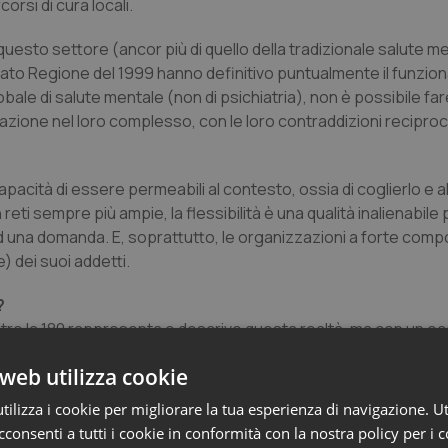
corsi di cura locali.
 questo settore (ancor più di quello della tradizionale salute me
tato Regione del 1999 hanno definitivo puntualmente il funzio
globale di salute mentale (non di psichiatria), non è possibile fa
zione nel loro complesso, con le loro contraddizioni reciproch
capacità di essere permeabili al contesto, ossia di coglierlo e 
reti sempre più ampie, la flessibilità è una qualità inalienabile
 ad una domanda. E, soprattutto, le organizzazioni a forte com
) dei suoi addetti.
?
tre la 180
rappresenta e descrive questa realtà, ma con un oc
tonia con le conoscenze e una cultura più legata alle prassi op
web utilizza cookie
 di applicazione che di contenuto, è spesso ancora troppo amp
 nostro ambito. Ma molti DSM, come quello che dirigo, hanno l’o
ilizza i cookie per migliorare la tua esperienza di navigazione. Ut
consenti a tutti i cookie in conformità con la nostra policy per i 