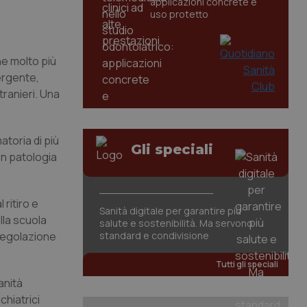
applicazioni concrete e
uso protetto
ne molto più
ergente,
ranieri. Una
atoria di più
Gli speciali
n patologia
 ritiro e
Sanità digitale per garantire più
ella scuola
salute e sostenibilità. Ma servono
-regolazione
standard e condivisione
Tutti gli speciali
anità
chiatrici