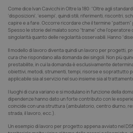
Come dice Ivan Cavicchi in
Oltre la 180
: “Oltre agli standa
_ga_KM60CM4NPH
‘disposizioni’, ‘esempi’, quindi stili, riferimenti, riscontri,
capire e a fare. Occorre ricordare che il termine “pattern”
Spesso le storie del malato sono “trame” che l’operato
singolarità quanto delle regolarità osservabili. Hanno “dise
Nome
Nome
VISITOR_INFO1_LIV
Il modello di lavoro diventa quindi un lavoro per progetti, p
_ga_0VMQEQKQ1N
cura che rispondano alla domanda dei singoli. Non più quind
prestabilite, in cui la domanda è esclusivamente determinata
obiettivi, metodi, strumenti, tempi, risorse e soprattutto p
__Secure-YNID
applicabile sia al servizio nel suo insieme sia al trattamen
I luoghi di cura variano e si modulano in funzione della dom
dipendenze hanno dato un forte contributo con le esperienze
YSC
coincide con una struttura (ambulatorio, centro diurno, resi
strada, il lavoro, ecc.).
__Secure-
ROLLOUT_TOKEN
Un esempio di lavoro per progetto appena avviato nel DSM
tracking-sites-