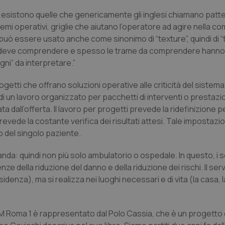
buon esempio è mantenere uno s
un utente tra le pagine.
rd esistono quelle che genericamente gli inglesi chiamano
patt
.quotidianosanita.it
1 anno 1
Questo cookie viene utilizzato d
 schemi operativi, griglie che aiutano l’operatore ad agire nella c
mese
per mantenere lo stato della ses
 può essere usato anche come sinonimo di “texture”, quindi di “
re deve comprendere e spesso le trame da comprendere hanno 
gni” da interpretare.”
Fornitore
Fornitore
/
/
Dominio
Scadenza
Descrizione
Scadenza
Descrizione
Dominio
E
5 mesi 4
Questo cookie è impostato da Youtube per
rogetti che offrano soluzioni operative alle criticità del sistema
Google LLC
settimane
delle preferenze dell'utente per i video d
.youtube.com
.quotidianosanita.it
1 anno 1
Questo cookie viene utilizzato da Google Analy
i un lavoro organizzato per pacchetti di interventi o prestazi
nei siti; può anche determinare se il visita
mese
lo stato della sessione.
utilizzando la nuova o la vecchia versione d
 dall’offerta. Il lavoro per progetti prevede la ridefinizione pe
Youtube.
revede la costante verifica dei risultati attesi. Tale impostazi
.youtube.com
5 mesi 4
Questo cookie è impostato da Youtube per
to del singolo paziente.
settimane
delle preferenze dell'utente per i video d
nei siti; può anche determinare se il visita
utilizzando la nuova o la vecchia versione d
anda: quindi non più solo ambulatorio o ospedale. In questo, i se
Youtube.
 della riduzione del danno e della riduzione dei rischi. Il ser
Sessione
Questo cookie è impostato da YouTube per
Google LLC
delle visualizzazioni dei video incorporati.
.youtube.com
denza), ma si realizza nei luoghi necessari e di vita (la casa, l
.youtube.com
5 mesi 4
Questo cookie è impostato da YouTube pe
settimane
dell'autenticazione e della personalizzazi
utente
 Roma 1 è rappresentato dal Polo Cassia, che è un progetto 
www.quotidianosanita.it
4
Questo cookie è impostato dall'applicazion