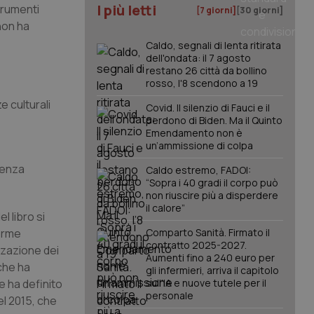
I più letti
trumenti
[7 giorni]
[30 giorni]
non ha
Caldo, segnali di lenta ritirata
dell'ondata: il 7 agosto
restano 26 città da bollino
rosso, l'8 scendono a 19
e culturali
Covid. Il silenzio di Fauci e il
perdono di Biden. Ma il Quinto
Emendamento non è
un’ammissione di colpa
tenza
Caldo estremo, FADOI:
“Sopra i 40 gradi il corpo può
non riuscire più a disperdere
il calore”
l libro si
norme
Comparto Sanità. Firmato il
contratto 2025-2027.
zzazione dei
Aumenti fino a 240 euro per
 che ha
gli infermieri, arriva il capitolo
e ha definito
sull'IA e nuove tutele per il
personale
el 2015, che