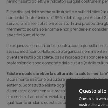
hanno fissato obiettivi e indicatori sui quali costruire in per
E che dire poi delle norme sulle droghe e sull’
addiction
? In
norme del Testo Unico del 1990 e della Legge e Accordi S
servizi, le reti e le dotazioni previste. In una prospettiva 
riferimento ad una sola norma e non prenderle in considera
specifici punti di forza.
Le organizzazioni sanitarie si costruiscono poi sulla loro 
stesso modificarlo. Nelle nostre organizzazioni, inserite in 
diventare inutili o obsolete, ossia incapaci di rispondere
professionale sono connotate dalla cultura (o dalle culture
Esiste e quale sarebbe la cultura della salute mentale
Sicuramente esistono più culture sulla salute mentale e
Ol
esterno. Soprattutto esiste oggi una cultura diffusa in sin
Questo sito 
distanza tra conoscenze e prassi, sia in termini di tempo
alto rischio di autoreferenzialità, purtroppo presente nel
Questo sito web ut
qualificante di ridurre questa distanza.
nostro sito web ac