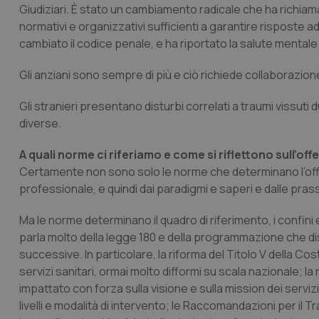
Giudiziari. È stato un cambiamento radicale che ha richiama
normativi e organizzativi sufficienti a garantire risposte
cambiato il codice penale, e ha riportato la salute mentale 
Gli anziani sono sempre di più e ciò richiede collaborazione 
Gli stranieri presentano disturbi correlati a traumi vissuti 
diverse.
A quali norme ci riferiamo e come si riflettono sull’offe
Certamente non sono solo le norme che determinano l’offer
professionale, e quindi dai paradigmi e saperi e dalle pras
Ma le norme determinano il quadro di riferimento, i confini e 
parla molto della legge 180 e della programmazione che d
successive. In particolare, la riforma del Titolo V della C
servizi sanitari, ormai molto difformi su scala nazionale; l
impattato con forza sulla visione e sulla
mission
dei servizi
livelli e modalità di intervento; le Raccomandazioni per il