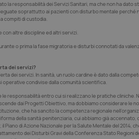
to la responsabilità dei Servizi Sanitari, ma che non ha dato s
 adeguate soprattutto ai pazienti con disturbo mentale perché 
a compiti di custodia.
con altre discipline ed altri servizi.
durante o prima la fase migratoria e disturbi connotati da valenz
rta dei servizi?
ta dei servizi. In sanità, un ruolo cardine è dato dalla compe
si operative condivise dalla comunità scientifica.
le responsabilità entro cui si realizzano le pratiche cliniche. Ne
iscende dai Progetti Obiettivo, ma dobbiamo considerare le 
ostituzione, che ha sancito la competenza regionale nell’organi
a riforma della sanità penitenziaria, cui abbiamo già accennato,
; il Piano di Azione Nazionale per la Salute Mentale del 2014, ch
 Trattamento dei Disturbi Gravi della Conferenza Stato Regioni d