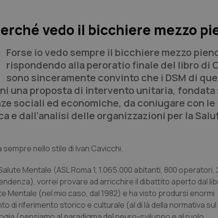
erché vedo il bicchiere mezzo pi
Forse io vedo sempre il bicchiere mezzo pieno
rispondendo alla peroratio finale del libro di 
sono sinceramente convinto che i DSM di que
ini una proposta di intervento unitaria, fondata 
ze sociali ed economiche, da coniugare con le
 e dall’analisi delle organizzazioni per la Salu
sempre nello stile di Ivan Cavicchi.
Salute Mentale (ASL Roma 1, 1.065.000 abitanti, 800 operatori,
ndenza), vorrei provare ad arricchire il dibattito aperto dal li
lute Mentale (nel mio caso, dal 1982) e ha visto prodursi enormi
o di riferimento storico e culturale (al di là della normativa su
gia (pensiamo al paradigma del neuro-sviluppo e al ruolo