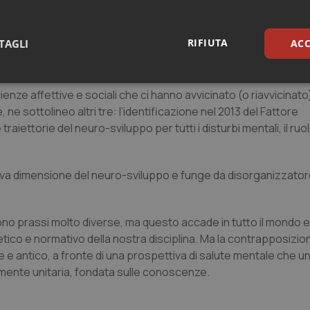
vazione cartesiana, che ha visto contrapposto il biologico allo 
oscenze medico-psichiatriche e quelle psicologiche. Ridurre la
RIFIUTA
TAGLI
ACC
mente psichiatrico rischia di non cogliere l’importanza di una 
alità.
sari
Statistici
Mar
nze affettive e sociali che ci hanno avvicinato (o riavvicinato
 ne sottolineo altri tre: l’identificazione nel 2013 del Fattore
iettorie del neuro-sviluppo per tutti i disturbi mentali, il ruol
ova dimensione del neuro-sviluppo e funge da disorganizzato
Necessari
Statistici
Marketing
tribuiscono a rendere fruibile il sito web abilitandone funzionalità di base quali la nav
protette del sito. Il sito web non è in grado di funzionare correttamente senza questi coo
tono prassi molto diverse, ma questo accade in tutto il mondo 
e etico e normativo della nostra disciplina. Ma la contrapposizio
Fornitore
/
Dominio
Scadenza
Descrizione
 e antico, a fronte di una prospettiva di salute mentale che uni
METADATA
5 mesi 4
Questo cookie viene utilizzato p
YouTube
mente unitaria, fondata sulle conoscenze.
settimane
scelte di consenso e privacy dell'
.youtube.com
interazione con il sito. Registra i
del visitatore riguardo a varie pol
impostazioni sulla privacy, garan
preferenze siano onorate nelle se