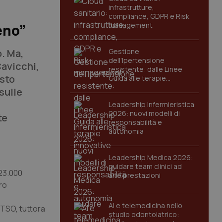
infrastrutture,
compliance, GDPR e Risk
management
eno”
. Ma,
Gestione
dell'Ipertensione
Cavicchi,
resistente: dalle Linee
sto
Guida alle terapie
innovative
sulle
Leadership Infermieristica
2026: nuovi modelli di
te
responsabilità e
autonomia
Leadership Medica 2026:
guidare team clinici ad
 23.000
alte prestazioni
bro
AI e telemedicina nello
l TSO, tuttora
studio odontoiatrico: