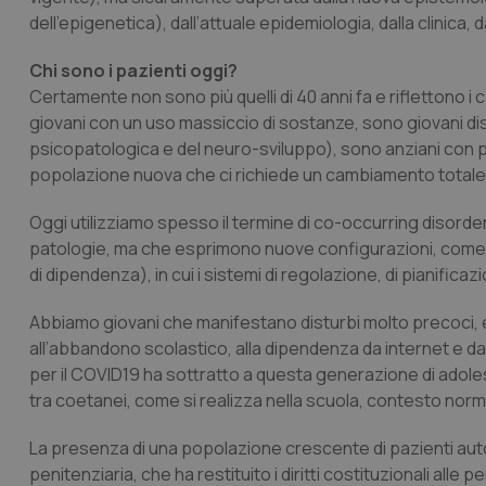
dell’epigenetica), dall’attuale epidemiologia, dalla clinica,
Chi sono i pazienti oggi?
Certamente non sono più quelli di 40 anni fa e riflettono
giovani con un uso massiccio di sostanze, sono giovani d
psicopatologica e del neuro-sviluppo), sono anziani con p
popolazione nuova che ci richiede un cambiamento totale 
Oggi utilizziamo spesso il termine di
co-occurring disorde
patologie, ma che esprimono nuove configurazioni, come
di dipendenza), in cui i sistemi di regolazione, di pianific
Abbiamo giovani che manifestano disturbi molto precoci, erra
all’abbandono scolastico, alla dipendenza da internet e da so
per il COVID19 ha sottratto a questa generazione di adol
tra coetanei, come si realizza nella scuola, contesto norm
La presenza di una popolazione crescente di pazienti autori 
penitenziaria, che ha restituito i diritti costituzionali all