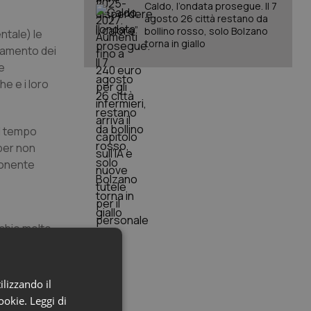
Caldo, l’ondata prosegue. Il 7
agosto 26 città restano da
bollino rosso, solo Bolzano
ntale) le
torna in giallo
namento dei
re
e e i loro
al tempo
 per non
ponente
chio molto
erative. La
ia, con un
biettivo
ilizzando il
cookie.
Leggi di