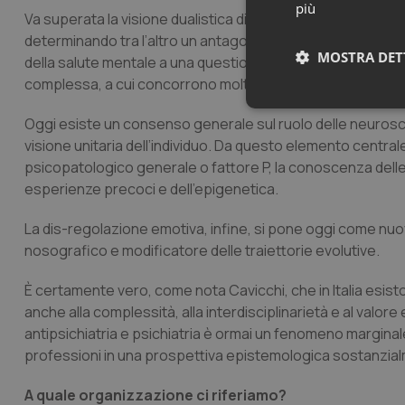
più
Va superata la visione dualistica di mente e corpo, di deri
determinando tra l’altro un antagonismo banale tra le con
MOSTRA DET
della salute mentale a una questione di interesse esclusiva
complessa, a cui concorrono molte discipline e profession
Neces
Oggi esiste un consenso generale sul ruolo delle neuroscie
visione unitaria dell’individuo. Da questo elemento centrale,
psicopatologico generale o fattore P, la conoscenza delle tra
esperienze precoci e dell’epigenetica.
La dis-regolazione emotiva, infine, si pone oggi come nu
nosografico e modificatore delle traiettorie evolutive.
I cookie necessari con
e l'accesso alle aree 
È certamente vero, come nota Cavicchi, che in Italia esis
anche alla complessità, alla interdisciplinarietà e al valor
Nome
antipsichiatria e psichiatria è ormai un fenomeno marginale
VISITOR_PRIVACY_
professioni in una prospettiva epistemologica sostanzial
A quale organizzazione ci riferiamo?