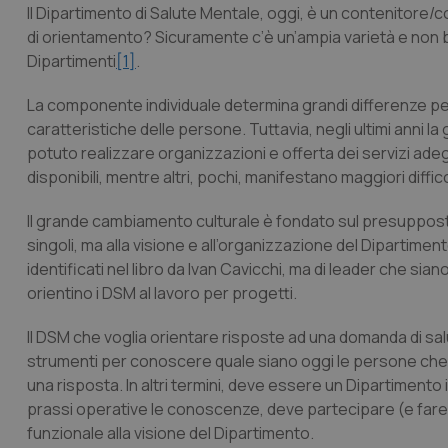
Il Dipartimento di Salute Mentale, oggi, è un contenitore/c
CookieScriptConse
di orientamento? Sicuramente c’è un’ampia varietà e non 
Dipartimenti
[1]
.
La componente individuale determina grandi differenze perc
tracking-sites-ironf
caratteristiche delle persone. Tuttavia, negli ultimi anni l
tracking-enable
potuto realizzare organizzazioni e offerta dei servizi ade
tracking-sites-ironf
disponibili, mentre altri, pochi, manifestano maggiori diffic
session-id
Il grande cambiamento culturale è fondato sul presupposto 
_ga
singoli, ma alla visione e all’organizzazione del Dipartim
identificati nel libro da Ivan Cavicchi, ma di leader che sia
orientino i DSM al lavoro per progetti.
Il DSM che voglia orientare risposte ad una domanda di sal
strumenti per conoscere quale siano oggi le persone che
PHPSESSID
una risposta. In altri termini, deve essere un Dipartimento 
prassi operative le conoscenze, deve partecipare (e fare
funzionale alla visione del Dipartimento.