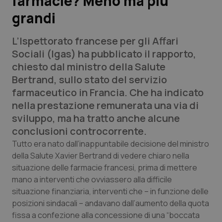
farmacie? Meno ma più
grandi
Scienza e Farmaci
L’Ispettorato francese per gli Affari
Studi e Analisi
Sociali (Igas) ha pubblicato il rapporto,
chiesto dal ministro della Salute
Lettere al direttore
Bertrand, sullo stato del servizio
farmaceutico in Francia. Che ha indicato
Edizioni Regionali
nella prestazione remunerata una via di
sviluppo, ma ha tratto anche alcune
QS Pro
conclusioni controcorrente.
Tutto era nato dall’inappuntabile decisione del ministro
Professionisti Sanitari.AI
della Salute Xavier Bertrand di vedere chiaro nella
situazione delle farmacie francesi, prima di mettere
Abruzzo
QS Pro Gold
mano a interventi che ovviassero alla difficile
situazione finanziaria, interventi che – in funzione delle
QS Club
Newsletter
posizioni sindacali – andavano dall’aumento della quota
Basilicata
Artrite & artrosi
fissa a confezione alla concessione di una “boccata