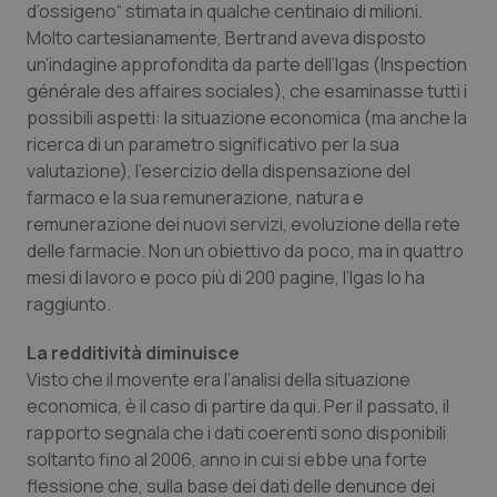
d’ossigeno“ stimata in qualche centinaio di milioni.
Calabria
Asma & BPCO
Molto cartesianamente, Bertrand aveva disposto
un’indagine approfondita da parte dell’Igas (Inspection
Campania
Car-T
générale des affaires sociales), che esaminasse tutti i
possibili aspetti: la situazione economica (ma anche la
Emilia-Romagna
Colesterolo & coronaropatie
ricerca di un parametro significativo per la sua
valutazione), l’esercizio della dispensazione del
Friuli Venezia Giulia
Dermatite Atopica
farmaco e la sua remunerazione, natura e
remunerazione dei nuovi servizi, evoluzione della rete
Lazio
Diabete & glucometri
delle farmacie. Non un obiettivo da poco, ma in quattro
mesi di lavoro e poco più di 200 pagine, l’Igas lo ha
raggiunto.
Liguria
Disturbi dell’umore
La redditività diminuisce
Lombardia
Dolore
Visto che il movente era l’analisi della situazione
economica, è il caso di partire da qui. Per il passato, il
Marche
Donna & Salute
rapporto segnala che i dati coerenti sono disponibili
soltanto fino al 2006, anno in cui si ebbe una forte
Molise
Epatiti
flessione che, sulla base dei dati delle denunce dei