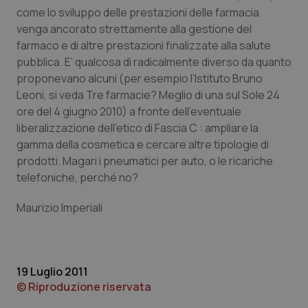
come lo sviluppo delle prestazioni delle farmacia
venga ancorato strettamente alla gestione del
farmaco e di altre prestazioni finalizzate alla salute
pubblica. E’ qualcosa di radicalmente diverso da quanto
proponevano alcuni (per esempio l’Istituto Bruno
Leoni, si veda
Tre farmacie? Meglio di una
sul Sole 24
tracking-sites-ironfish-
www.quotidianosanita.it
4
ore del 4 giugno 2010) a fronte dell’eventuale
tracking-enable
settim
liberalizzazione dell’etico di Fascia C : ampliare la
2 gior
gamma della cosmetica e cercare altre tipologie di
prodotti. Magari i pneumatici per auto, o le ricariche
telefoniche, perché no?
tracking-sites-ironfish-
www.quotidianosanita.it
4
session-id
settim
2 gior
Maurizio Imperiali
_ga
1 anno
Google LLC
19 Luglio 2011
mes
.quotidianosanita.it
© Riproduzione riservata