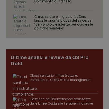
Documento di indirizzo
www.quotidianosanita.it
Clima, salute e migrazioni. L’Oms
lancia le priorità globali della ricerca:
“Servono più evidenze per guidare le
politiche sanitarie”
Ultime analisi e review da QS Pro
Gold
Cloud sanitario: infrastrutture,
compliance, GDPR e Risk management
_ga_KM60CM4NPH
.quotidianosanita.it
1 anno
mes
Gestione dell'Ipertensione resistente:
dalle Linee Guida alle terapie innovative