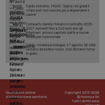
tracking-sites-
www.quotidianosanita.it
4
Que
ironfish-tracking-
Caldo estremo, FADOI: “Sopra i 40 gradi il
settimane
imp
named-enable
2 giorni
dal
corpo può non riuscire più a disperdere il
per 
calore”
sis
sol
ute
Comparto Sanità. Firmato il contratto 2025-
ide
2027. Aumenti fino a 240 euro per gli
Wel
infermieri, arriva il capitolo sull'IA e nuove
tutele per il personale
Caldo, l’ondata prosegue. Il 7 agosto 26 città
restano da bollino rosso, solo Bolzano torna
in giallo
Quotidiano online
Copyright 2013-2026
d'informazione sanitaria
© Homnya Srl
Tutti i diritti sono