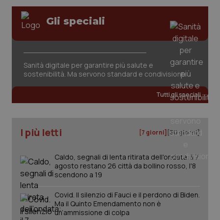
ten
pre
del
Gli speciali
vid
inco
può
det
vis
web
Sanità digitale per garantire più salute e
uti
nuo
sostenibilità. Ma servono standard e condivisione
ver
dell
You
Tutti gli speciali
YSC
Sessione
Que
Google LLC
imp
.youtube.com
You
ten
I più letti
[7 giorni]
[30 giorni]
vis
vid
__Secure-
.youtube.com
5 mesi 4
Que
Caldo, segnali di lenta ritirata dell'ondata: il 7
ROLLOUT_TOKEN
settimane
imp
agosto restano 26 città da bollino rosso, l'8
You
scendono a 19
ges
del
e d
Covid. Il silenzio di Fauci e il perdono di Biden.
per
Ma il Quinto Emendamento non è
del
ute
un’ammissione di colpa