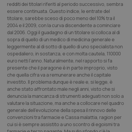
redditi dei titolari riferiti al periodo successivo, sembra
Piemonte
HIV
essere continuata. Questo indice, le entrate del
titolare, sarebbe sceso di poco meno del 10% tra il
2004 e il 2009, con la curva discendente a cominciare
Provincia Autonoma di Bolzano
Infezioni & Febbre
dal 2006. Oggi il guadagno di un titolare si colloca al di
sopra di quello di un medico di medicina generale e
Provincia Autonoma di Trento
Ipertensione & Scompenso
leggermente al di sotto di quello di uno specialista non
ospedaliero, in sostanza, e con molta cautela, 110000
Puglia
Malattie rare
euro netti l’anno. Naturalmente, nel rapporto si fa
presente che il paragone è in parte improprio, visto
Sardegna
Malattia di Crohn & Rettocolite Ulcerosa
che quella cifra va a remunerare anche il capitale
investito. Il problema dunque è reale e, si legge, è
Sicilia
Neuroscienze & patologie neurodegenerative
anche stato affrontato male negli anni, visto che si
denuncia la mancanza di strumenti adeguati non solo a
Toscana
Obesità
valutare la situazione, ma anche a collocare nel quadro
generale dell’evoluzione della spesa il rinnovo delle
convenzioni tra farmacie e Cassa malattia, ragion per
Umbria
Oftalmologia
cui si è sempre assistito a uno scontro di egoismi tra
farmacie e terzo pagante. Ma sullo sfondo c’è la