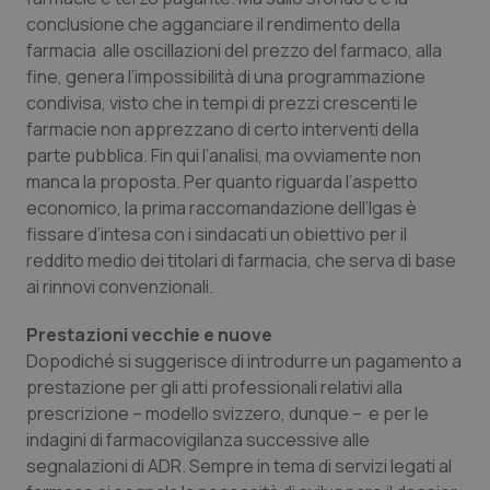
Valle D’Aosta
Oncodermatologia
conclusione che agganciare il rendimento della
farmacia alle oscillazioni del prezzo del farmaco, alla
Veneto
Oncoematologia
fine, genera l’impossibilità di una programmazione
condivisa, visto che in tempi di prezzi crescenti le
Oncologia & Nutrizione
farmacie non apprezzano di certo interventi della
parte pubblica. Fin qui l’analisi, ma ovviamente non
Psoriasi & pelle
manca la proposta. Per quanto riguarda l’aspetto
economico, la prima raccomandazione dell’Igas è
Quotidiano Cardiologia
fissare d’intesa con i sindacati un obiettivo per il
reddito medio dei titolari di farmacia, che serva di base
ai rinnovi convenzionali.
Quotidiano Chirurgia
Prestazioni vecchie e nuove
Quotidiano Oncologia
Dopodiché si suggerisce di introdurre un pagamento a
prestazione per gli atti professionali relativi alla
Quotidiano Pediatria
prescrizione – modello svizzero, dunque – e per le
indagini di farmacovigilanza successive alle
Rene & patologie urogenitali
segnalazioni di ADR. Sempre in tema di servizi legati al