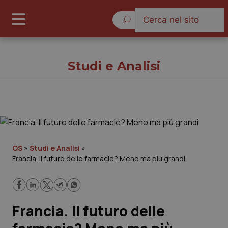
Sabato 8 Agosto 2026
Studi e Analisi
Studi e Analisi
Cronache
QS
»
Studi e Analisi
»
Francia. Il futuro delle farmacie? Meno ma più grandi
Governo e Parlamento
Regioni e Asl
Francia. Il futuro delle
Lavoro e Professioni