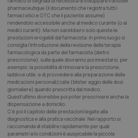
farmaco si segnala la necessità di sviluppare il dossier
Salute orale & impianti
pharmaceutique (il documento che registra tutti i
farmaci etici e OTC che il paziente assume)
rendendolo accessibile anche al medico curante (o ai
Sangue & coagulazione
medici curanti). Ma non sarebbero solo queste le
prestazioni erogabili dal farmacista: in primo luogo si
Tiroide
consiglia l’introduzione della revisione della terapia
farmacologica da parte del farmacista (dietro
Tumore al seno
prescrizione), sulla quale dovranno poi innestarsi, per
esempio, la possibilità di rinnovare la prescrizione,
Tumore ovarico
laddove utile, e di provvedere alla preparazione delle
medicazioni personalizzate (blister aggio delle dosi
Tumori del Polmone & Testa Collo
giornaliere) quando prescritta dal medico.
Quest’ultimo dovrebbe poi poter prescrivere anche la
Tumori gastrointestinali
dispensazione a domicilio.
C’è poi il capitolo delle prestazioni legate alla
diagnostica e alla pratica vaccinale. Nel rapporto si
Ulcera & Reflusso
raccomanda di stabilire rapidamente per quali
parametri e/o condizioni è auspicabile la piccola
Vaccini