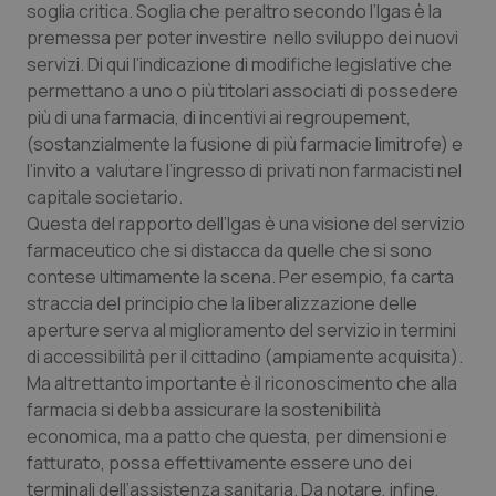
soglia critica. Soglia che peraltro secondo l’Igas è la
VISITOR_PRIVACY_METADATA
5 mesi
YouTube
premessa per poter investire nello sviluppo dei nuovi
settim
.youtube.com
servizi. Di qui l’indicazione di modifiche legislative che
permettano a uno o più titolari associati di possedere
più di una farmacia, di incentivi ai regroupement,
(sostanzialmente la fusione di più farmacie limitrofe) e
l’invito a valutare l’ingresso di privati non farmacisti nel
capitale societario.
Questa del rapporto dell’Igas è una visione del servizio
farmaceutico che si distacca da quelle che si sono
contese ultimamente la scena. Per esempio, fa carta
straccia del principio che la liberalizzazione delle
aperture serva al miglioramento del servizio in termini
di accessibilità per il cittadino (ampiamente acquisita).
Ma altrettanto importante è il riconoscimento che alla
CookieScriptConsent
5 mesi
CookieScript
settim
www.quotidianosanita.it
farmacia si debba assicurare la sostenibilità
economica, ma a patto che questa, per dimensioni e
fatturato, possa effettivamente essere uno dei
terminali dell’assistenza sanitaria. Da notare, infine,