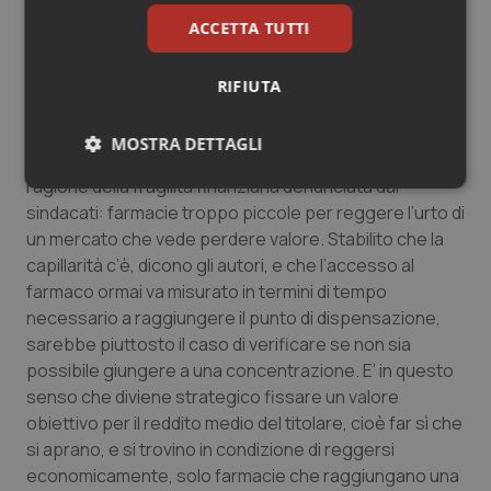
media, mentre nei centri urbani è decisamente alta a
causa delle molte farmacie aperte in deroga. Una
ACCETTA TUTTI
densità troppo alta, dice il rapporto, tanto che sulle
17.336 farmacie sottoposte alla tassazione ordinaria
RIFIUTA
quasi un terzo denuncia un fatturato inferiore al milione
di euro l’anno (anche molto inferiore) con un utile
MOSTRA DETTAGLI
medio per il titolare di circa 50.000 euro annui. Sta qui la
ragione della fragilità finanziaria denunciata dai
Necessari
Statistici
Marketing
sindacati: farmacie troppo piccole per reggere l’urto di
un mercato che vede perdere valore. Stabilito che la
capillarità c’è, dicono gli autori, e che l’accesso al
farmaco ormai va misurato in termini di tempo
necessario a raggiungere il punto di dispensazione,
sarebbe piuttosto il caso di verificare se non sia
Necessari
Statistici
Marketing
possibile giungere a una concentrazione. E’ in questo
I cookie necessari contribuiscono a rendere fruibile il
senso che diviene strategico fissare un valore
sito web abilitandone funzionalità di base quali la
obiettivo per il reddito medio del titolare, cioè far sì che
navigazione sulle pagine e l'accesso alle aree
protette del sito. Il sito web non è in grado di
si aprano, e si trovino in condizione di reggersi
funzionare correttamente senza questi cookie.
economicamente, solo farmacie che raggiungano una
Nome
Fornitore
/
Dominio
Scaden