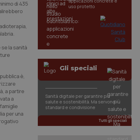
applicazioni concrete e
minimo di 435
uso protetto
salirebbero
radioterapia,
labria.
se la sanità
tture
Gli speciali
 pubblica è,
trizzare
à, a partire
Sanità digitale per garantire più
ivata a
salute e sostenibilità. Ma servono
famiglie
standard e condivisione
glia per una
brogativo
Tutti gli speciali