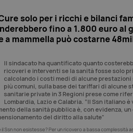
re solo per i ricchi e bilanci fam
enderebbero fino a 1.800 euro al 
e a mammella può costarne 48mil
Il sindacato ha quantificato quanto costereb
ricoveri e interventi se la sanità fosse solo pr
calcolando i costi medi di alcune prestazioni 
più comuni, sulla base dei tariffari di alcune s
sanitarie private in 3 Regioni prese come rife
Lombardia, Lazio e Calabria. “Il Ssn italiano è 
amento della sanità pubblica è, con evidenza, un
imensionamento del diritto alla salute”
e il Ssn non esistesse? Per un ricovero a bassa complessità a