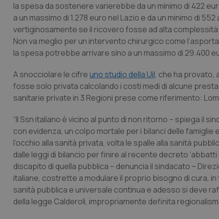
la spesa da sostenere varierebbe da un minimo di 422 euro 
a un massimo di 1.278 euro nel Lazio e da un minimo di 552 
vertiginosamente se il ricovero fosse ad alta complessità
Non va meglio per un intervento chirurgico come l’asportazi
la spesa potrebbe arrivare sino a un massimo di 29.400 eur
A snocciolare le cifre
uno studio della Uil,
che ha provato, a
fosse solo privata calcolando i costi medi di alcune prestazi
sanitarie private in 3 Regioni prese come riferimento: Lom
“Il Ssn italiano è vicino al punto di non ritorno – spiega il 
con evidenza, un colpo mortale per i bilanci delle famiglie 
l’occhio alla sanità privata, volta le spalle alla sanità pubbl
dalle leggi di bilancio per finire al recente decreto ‘abbatti
discapito di quella pubblica – denuncia il sindacato – Dir
italiane, costrette a modulare il proprio bisogno di cura, in 
sanità pubblica e universale continua e adesso si deve raf
della legge Calderoli, impropriamente definita regionalismo