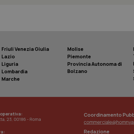
Sessione
Questo cookie è impostato da YouTube per
Google LLC
delle visualizzazioni dei video incorporati.
.youtube.com
.youtube.com
5 mesi 4
Questo cookie è impostato da YouTube pe
settimane
dell'autenticazione e della personalizzazi
utente
www.quotidianosanita.it
4
Questo cookie è impostato dall'applicazion
settimane
sistema di tracking solo in caso di utenti 
2 giorni
provider WelfareLink.
Friuli Venezia Giulia
Molise
Lazio
Piemonte
Liguria
Provincia Autonoma di
Bolzano
Lombardia
Marche
 operativa:
Coordinamento Pubbl
etta, 23, 00186 - Roma
commerciale@homnya
Redazione
va: