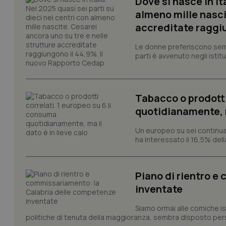
Dove si nasce in It
almeno mille nasci
accreditate raggiu
PHPSESSID
Le donne preferiscono sempre
parti è avvenuto negli istitut
_ga_KM60CM4NPH
Tabacco o prodotti
quotidianamente, ma
Un europeo su sei continua
Nome
Nome
ha interessato il 16,5% dell
VISITOR_INFO1_LIV
_ga_0VMQEQKQ1N
Piano di rientro e
inventate
__Secure-YNID
Siamo ormai alle comiche ist
politiche di tenuta della maggioranza, sembra disposto persi