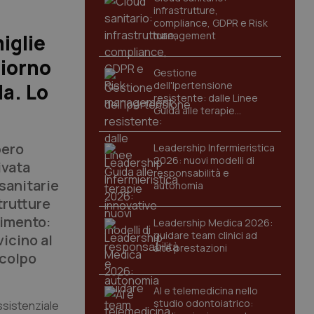
infrastrutture,
compliance, GDPR e Risk
management
iglie
giorno
Gestione
a. Lo
dell'Ipertensione
resistente: dalle Linee
Guida alle terapie
innovative
bero
Leadership Infermieristica
2026: nuovi modelli di
ivata
responsabilità e
sanitarie
autonomia
trutture
rimento:
Leadership Medica 2026:
guidare team clinici ad
vicino al
alte prestazioni
 colpo
AI e telemedicina nello
studio odontoiatrico:
ssistenziale