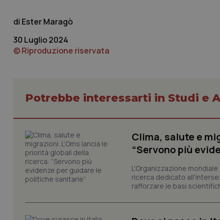
Nome
Ester Maragò
VISITOR_PRIVACY_
30 Luglio 2024
© Riproduzione riservata
CookieScriptConse
Potrebbe interessarti in Studi e A
tracking-sites-ironf
tracking-enable
Clima, salute e mig
“Servono più evide
tracking-sites-ironf
session-id
L'Organizzazione mondiale d
_ga
ricerca dedicato all'interse
rafforzare le basi scientifich