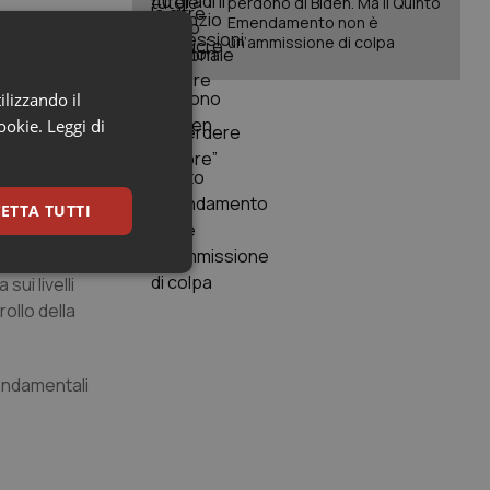
perdono di Biden. Ma il Quinto
Emendamento non è
un’ammissione di colpa
ffe. Il che
etti
ilizzando il
sultano più
cookie.
Leggi di
ersonale
la
ETTA TUTTI
ricetta
:
keting
ui livelli
rollo della
fondamentali
igazione sulle pagine
kie.