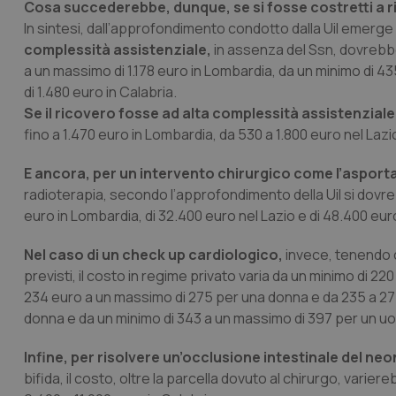
Cosa succederebbe, dunque, se si fosse costretti a riv
In sintesi, dall’approfondimento condotto dalla Uil emer
complessità assistenziale,
in assenza del Ssn, dovrebb
a un massimo di 1.178 euro in Lombardia, da un minimo di 4
di 1.480 euro in Calabria.
Se il ricovero fosse ad alta complessità assistenziale
fino a 1.470 euro in Lombardia, da 530 a 1.800 euro nel Lazi
E ancora, per un intervento chirurgico come l’aspor
radioterapia, secondo l’approfondimento della Uil si dov
euro in Lombardia, di 32.400 euro nel Lazio e di 48.400 euro
Nel caso di un check up cardiologico,
invece, tenendo c
previsti, il costo in regime privato varia da un minimo di 
234 euro a un massimo di 275 per una donna e da 235 a 275
donna e da un minimo di 343 a un massimo di 397 per un uo
Infine, per risolvere un’occlusione intestinale del neo
bifida, il costo, oltre la parcella dovuto al chirurgo, varie