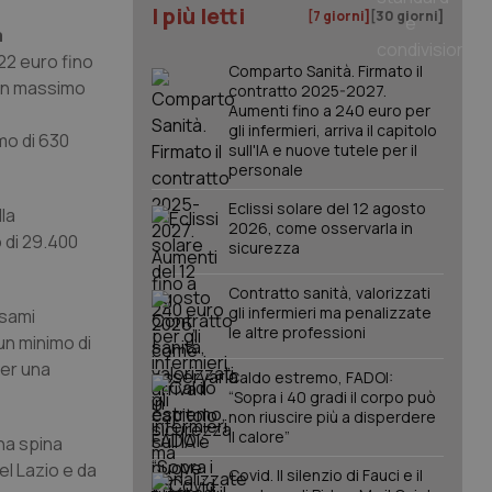
I più letti
[7 giorni]
[30 giorni]
a
22 euro fino
Comparto Sanità. Firmato il
 un massimo
contratto 2025-2027.
Aumenti fino a 240 euro per
gli infermieri, arriva il capitolo
mo di 630
sull'IA e nuove tutele per il
personale
Eclissi solare del 12 agosto
lla
2026, come osservarla in
 di 29.400
sicurezza
Contratto sanità, valorizzati
gli infermieri ma penalizzate
esami
le altre professioni
un minimo di
per una
Caldo estremo, FADOI:
“Sopra i 40 gradi il corpo può
non riuscire più a disperdere
il calore”
una spina
el Lazio e da
Covid. Il silenzio di Fauci e il