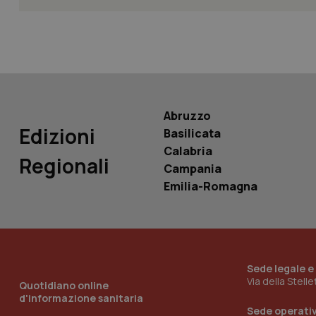
YSC
__Secure-
ROLLOUT_TOKEN
tracking-sites-
ironfish-tracking-
named-enable
Abruzzo
Edizioni
Basilicata
Calabria
Regionali
Campania
Emilia-Romagna
Sede legale e
Via della Stell
Quotidiano online
d'informazione sanitaria
Sede operati