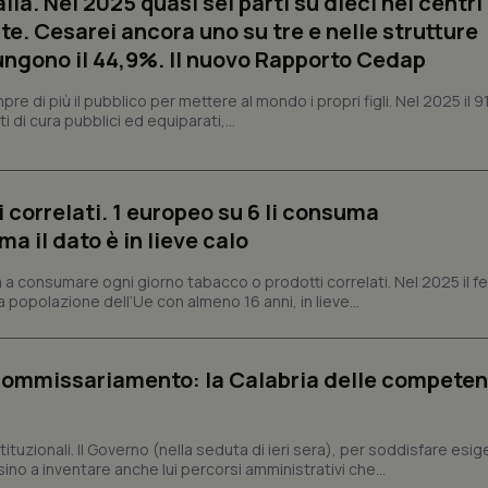
alia. Nel 2025 quasi sei parti su dieci nei centri
sito e utilizzato per calcolare i dat
sessioni e campagne per i rapporti 
te. Cesarei ancora uno su tre e nelle strutture
ngono il 44,9%. Il nuovo Rapporto Cedap
Sessione
Cookie generato da applicazioni 
PHP.net
linguaggio PHP. Si tratta di un id
www.quotidianosanita.it
generico utilizzato per mantenere 
 di più il pubblico per mettere al mondo i propri figli. Nel 2025 il 9
sessione utente. Normalmente 
generato in modo casuale, il mod
i di cura pubblici ed equiparati,...
utilizzato può essere specifico pe
buon esempio è mantenere uno s
un utente tra le pagine.
.quotidianosanita.it
1 anno 1
Questo cookie viene utilizzato d
 correlati. 1 europeo su 6 li consuma
mese
per mantenere lo stato della ses
 il dato è in lieve calo
 a consumare ogni giorno tabacco o prodotti correlati. Nel 2025 il
Fornitore
Fornitore
/
/
Dominio
Scadenza
Descrizione
Scadenza
Descrizione
a popolazione dell’Ue con almeno 16 anni, in lieve...
Dominio
E
5 mesi 4
Questo cookie è impostato da Youtube per
Google LLC
settimane
delle preferenze dell'utente per i video d
.youtube.com
.quotidianosanita.it
1 anno 1
Questo cookie viene utilizzato da Google Analy
nei siti; può anche determinare se il visita
mese
lo stato della sessione.
utilizzando la nuova o la vecchia versione d
 commissariamento: la Calabria delle compete
Youtube.
.youtube.com
5 mesi 4
Questo cookie è impostato da Youtube per
settimane
delle preferenze dell'utente per i video d
nei siti; può anche determinare se il visita
ituzionali. Il Governo (nella seduta di ieri sera), per soddisfare esi
utilizzando la nuova o la vecchia versione d
no a inventare anche lui percorsi amministrativi che...
Youtube.