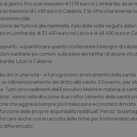
al giorno fino a un massimo di 1.178 euro in Lombardia, da un 
a un massimo di 1.480 euro in Calabria. E le cifre chiaramente 
 assistenziale.
one del tumore alla mammella, il più delle volte seguita dalla 
o in Lombardia, di 32.400 euro nel Lazio e di 48.400 euro in Ca
ppunto, a quantificare quanto costerebbe il bisogno di salute 
oni sanitarie più comuni, sulla base dei tariffari di alcune stru
bardia, Lazio e Calabria.
sindacato in una nota – e il progressivo arretramento della sanità
e un ridimensionamento del diritto alla salute. Il Governo, per s
ica. Tutti i provvedimenti dell’Esecutivo Meloni in materia di sanit
 liste’, vanno nella direzione di un rafforzamento della sanità pr
ezione che aggrava sempre più il malessere economico di molte 
funzione delle proprie disponibilità reddituali”. Perciò “la batta
forzare anche con la raccolta delle firme per il referendum a
 differenziato”.