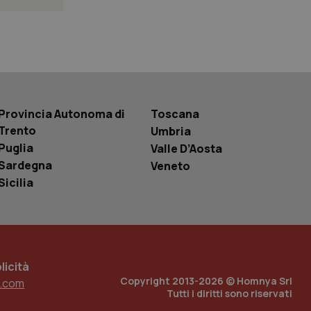
 tenere traccia
r la gestione
one dell’esperienza
e per abilitare il
loggato con identity
Provincia Autonoma di
Toscana
Trento
Umbria
Puglia
Valle D’Aosta
Sardegna
Veneto
Sicilia
icità
Copyright 2013-2026 © Homnya Srl
.com
Tutti i diritti sono riservati