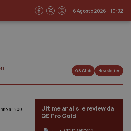
6 Agosto 2026
10:02
ti
QS Club
Newsletter
Ultime analisi e review da
Futuro senza sanità pubblica? Cure solo per i ricchi e bilanci famiglie in rosso. Per un ricovero si spenderebbero fino a 1.800 euro al giorno mentre un intervento di tumore a mammella può costarne 48mila. Lo studio Uil
QS Pro Gold
Cloud sanitario: