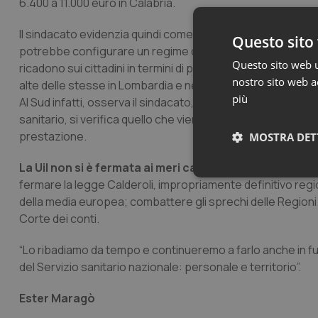
6.400 a 11.000 euro in Calabria.
Il sindacato evidenzia quindi come “al diminuire dell’offerta 
Questo sito 
potrebbe configurare un regime di monopolio con poche clin
Questo sito web ut
ricadono sui cittadini in termini di prestazioni più salate. 
nostro sito web ac
alte delle stesse in Lombardia e nel Lazio”.
più
Al Sud infatti, osserva il sindacato, con la scarsa presenza 
sanitario, si verifica quello che viene definito un aumento
prestazione.
MOSTRA DET
La Uil non si è fermata ai meri calcoli, per tutelare e r
Neces
fermare la legge Calderoli, impropriamente definitivo region
della media europea; combattere gli sprechi delle Regioni evi
Corte dei conti.
“Lo ribadiamo da tempo e continueremo a farlo anche in fut
del Servizio sanitario nazionale: personale e territorio”.
Ester Maragò
I cookie necessari con
e l'accesso alle aree 