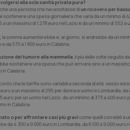
olgersi alla sola sanità privata pura?
ge che una persona che necessitasse di
un ricovero per bass
e sostenere una spesa giornaliera che varia da un minimo di 4
35 a un massimo di 1.278 euro nel Lazio e da un minimo di 552 a
,
la somma aumenterebbe e, al giorno, si andrebbe da un mini
o e da 570 a 1.800 euro in Calabria.
tazione del tumore alla mammella
, il più delle volte seguita da
rebbe sostenere una spesa che può arrivare sino a un massimo
 in Calabria.
onto che le tariffe sono variabili a seconda di età, sesso ed 
220 euro a un massimo di 295 per donna e uomo in Lombardia, da 
 euro per un uomo nel Lazio, da un minimo di 373 a 400 euro 
mo in Calabria.
nato o per affrontare casi più gravi
come quelli correlati a 
rebbe da 4.300 a 9.000 euro in Lombardia, da 6.100 a 9.000 euro n