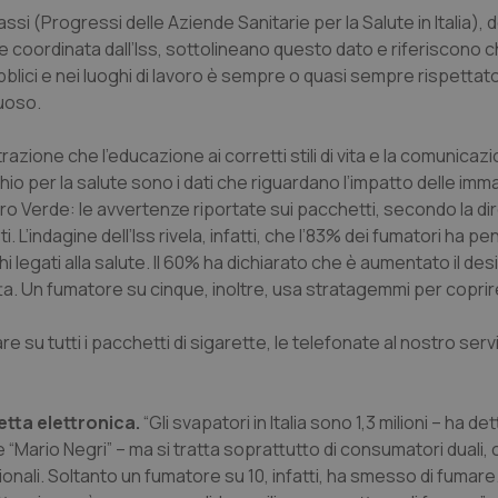
ssi (Progressi delle Aziende Sanitarie per la Salute in Italia), d
 coordinata dall’Iss, sottolineano questo dato e riferiscono che
ubblici e nei luoghi di lavoro è sempre o quasi sempre rispetta
tuoso.
azione che l’educazione ai corretti stili di vita e la comunica
hio per la salute sono i dati che riguardano l’impatto delle imm
ro Verde: le avvertenze riportate sui pacchetti, secondo la dir
. L’indagine dell’Iss rivela, infatti, che l’83% dei fumatori ha pe
 legati alla salute. Il 60% ha dichiarato che è aumentato il desi
a. Un fumatore su cinque, inoltre, usa stratagemmi per coprir
 su tutti i pacchetti di sigarette, le telefonate al nostro serv
etta elettronica.
“Gli svapatori in Italia sono 1,3 milioni – ha de
he “Mario Negri” – ma si tratta soprattutto di consumatori duali,
ali. Soltanto un fumatore su 10, infatti, ha smesso di fumare