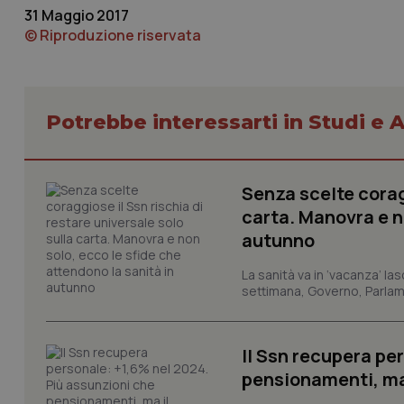
tracking-enable
31 Maggio 2017
© Riproduzione riservata
tracking-sites-ironf
session-id
_ga
Potrebbe interessarti in Studi e A
Senza scelte coragg
carta. Manovra e no
PHPSESSID
autunno
La sanità va in ‘vacanza’ las
settimana, Governo, Parlame
_ga_KM60CM4NPH
Il Ssn recupera pe
pensionamenti, ma