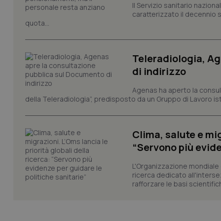
Il Servizio sanitario nazio
Nome
Nome
caratterizzato il decennio 
VISITOR_INFO1_LIV
quota...
_ga_0VMQEQKQ1N
Teleradiologia, A
__Secure-YNID
di indirizzo
Agenas ha aperto la consult
della Teleradiologia”, predisposto da un Gruppo di Lavoro istit
YSC
__Secure-
Clima, salute e mig
ROLLOUT_TOKEN
“Servono più evide
tracking-sites-
ironfish-tracking-
L'Organizzazione mondiale d
named-enable
ricerca dedicato all'interse
rafforzare le basi scientifich