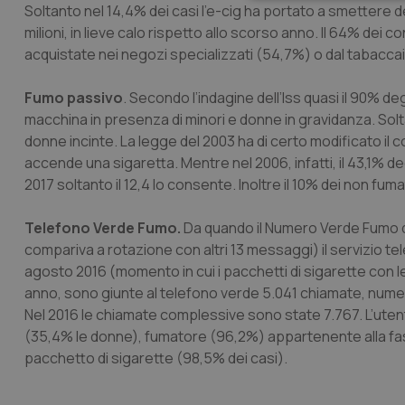
Neces
Soltanto nel 14,4% dei casi l’e-cig ha portato a smettere defi
milioni, in lieve calo rispetto allo scorso anno. Il 64% dei 
acquistate nei negozi specializzati (54,7%) o dal tabacca
Fumo passivo
. Secondo l’indagine dell’Iss quasi il 90% degl
macchina in presenza di minori e donne in gravidanza. Solta
donne incinte. La legge del 2003 ha di certo modificato il c
accende una sigaretta. Mentre nel 2006, infatti, il 43,1% degl
I cookie necessari con
e l'accesso alle aree 
2017 soltanto il 12,4 lo consente. Inoltre il 10% dei non fu
Nome
Telefono Verde Fumo.
Da quando il Numero Verde Fumo de
VISITOR_PRIVACY_
compariva a rotazione con altri 13 messaggi) il servizio 
agosto 2016 (momento in cui i pacchetti di sigarette con 
anno, sono giunte al telefono verde 5.041 chiamate, numer
Nel 2016 le chiamate complessive sono state 7.767. L’utente
CookieScriptConse
(35,4% le donne), fumatore (96,2%) appartenente alla fasc
pacchetto di sigarette (98,5% dei casi).
tracking-sites-ironf