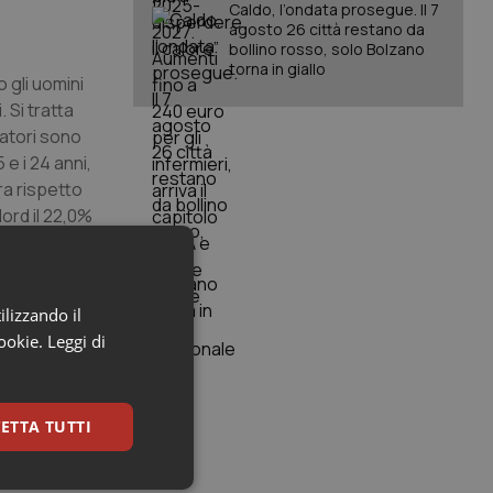
Caldo, l’ondata prosegue. Il 7
agosto 26 città restano da
bollino rosso, solo Bolzano
torna in giallo
 gli uomini
 Si tratta
matori sono
 e i 24 anni,
ra rispetto
Nord il 22,0%
atori (22%).
valente di
donne (12,8).
ilizzando il
umare prima
cookie.
Leggi di
i duali che
 sigaretta
ETTA TUTTI
 mentre il
ionali.