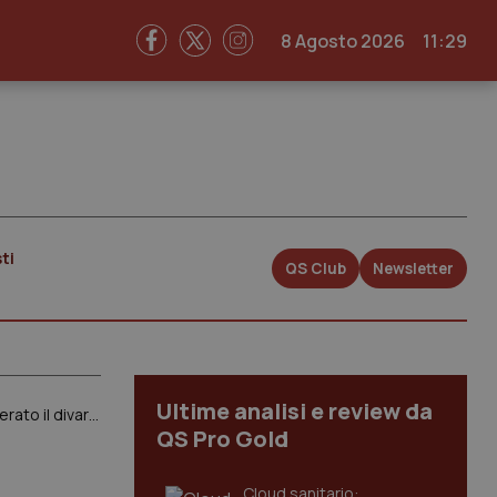
8 Agosto 2026
11:29
ti
QS Club
Newsletter
Ultime analisi e review da
Giornata mondiale senza tabacco. Iss: “Cresce l’appeal del fumo tra le donne: sono 6 mln le fumatrici. Quasi azzerato il divario di genere”
QS Pro Gold
Cloud sanitario: