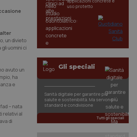
applicazioni concrete e
uso protetto
occasione
alter
o, un divieto
gli uomini ci
Gli speciali
anno avuto un
empio, ha
danza e
Sanità digitale per garantire più
salute e sostenibilità. Ma servono
standard e condivisione
sfad – nata
relativi al
Tutti gli speciali
ava di