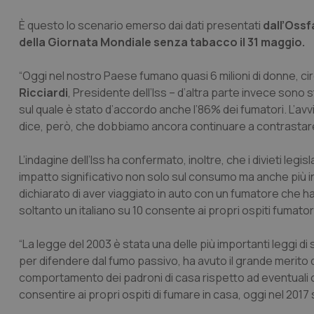
È questo lo scenario emerso dai dati presentati
dall’Ossf
della Giornata Mondiale senza tabacco il 31 maggio.
“Oggi nel nostro Paese fumano quasi 6 milioni di donne, cir
Ricciardi
, Presidente dell’Iss – d’altra parte invece sono 
sul quale è stato d’accordo anche l’86% dei fumatori. L’avvi
dice, però, che dobbiamo ancora continuare a contrastare i
L’indagine dell’Iss ha confermato, inoltre, che i divieti legis
impatto significativo non solo sul consumo ma anche più in
dichiarato di aver viaggiato in auto con un fumatore che h
soltanto un italiano su 10 consente ai propri ospiti fumator
“La legge del 2003 è stata una delle più importanti leggi di
per difendere dal fumo passivo, ha avuto il grande merito d
comportamento dei padroni di casa rispetto ad eventuali ospit
consentire ai propri ospiti di fumare in casa, oggi nel 2017 