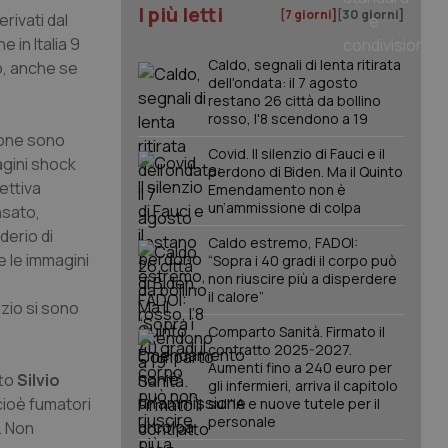
I più letti
[7 giorni]
[30 giorni]
erivati dal
 in Italia 9
Caldo, segnali di lenta ritirata
to, anche se
dell'ondata: il 7 agosto
restano 26 città da bollino
rosso, l'8 scendono a 19
zione sono
Covid. Il silenzio di Fauci e il
agini shock
perdono di Biden. Ma il Quinto
ettiva
Emendamento non è
un’ammissione di colpa
nsato,
derio di
Caldo estremo, FADOI:
e le immagini
“Sopra i 40 gradi il corpo può
non riuscire più a disperdere
il calore”
izio si sono
Comparto Sanità. Firmato il
contratto 2025-2027.
Aumenti fino a 240 euro per
tto
Silvio
gli infermieri, arriva il capitolo
 cioè fumatori
sull'IA e nuove tutele per il
personale
. Non