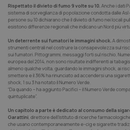
Rispettato il divieto di fumo 9 volte su 10.
Anche i dati Pa
sistema di sorveglianza di popolazione condotta dalle Asl e
persone su 10 dichiarano che il divieto di fumo nei locali p
esistono differenze regionali che indicano un Nord più vir
Un deterrente sui fumatori le immagini shock.
A dimostr
strumenti centrali nel costruire la consapevolezza sul risc
sui fumatori. Pittogrammi, messaggi forti sul rischio, Nume
europea del 2014, non sono risultate indifferenti ai tabagisti
almeno qualche volta, guardando le immagini shock, ai rischi
smettere e il 36% ha rinunciato ad accendersi una sigarett
shock, 1 su 3 ha notato il Numero Verde.
“Da quando – ha aggiunto Pacifici – il Numero Verde compare
quintuplicate”.
Un capitolo a parte è dedicato al consumo della sigar
Garattini
, direttore dell'Istituto di ricerche farmacologic
che usano contemporaneamente e-cig e sigarette tradizion