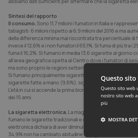
abbiamo dati sufficienti per affermare che la sigaretta ele
Sintesi del rapporto
Il consumo.
Sono 11,7 milioni i fumatori in Italia e rappre
tabagisti: 6 milioni rispetto ai 6,9 milioni del 2016 e ma aum
della differenza minima mai riscontrata tra percentuale di
invece il 12,6% e i non fumatori il 65,1%. Si fuma di più tra i 2
fuma il 16,2%. Si fumano in media 13,6 sigarette al giorno c
all’area geografica spetta al Centro dove i fumatori di sess
ma sono proprio le regioni settentrionali ad avere la magg
Si fumano principalmente sigarette confezionate (94,3%
Questo sito 
sigarette fatte a mano (9,6%), significativamente più diffus
Questo sito web ut
L’età in cui si accende la prima bionda è di 17,6 anni per i r
nostro sito web ac
dei 15 anni.
più
La sigaretta elettronica.
La maggior parte (83,4%) degli 
fumano le sigarette tradizionali e contemporaneamente l’e-
MOSTRA DET
elettronica dichiara di aver diminuito il consumo di sigaret
34,9% non ha cambiato abitudine tabagica, il 10,4 ha iniziat