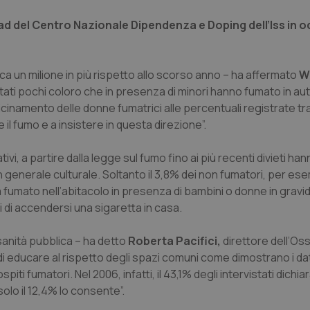
ad del Centro Nazionale Dipendenza e Doping dell’Iss in 
ca un milione in più rispetto allo scorso anno – ha affermato
W
stati pochi coloro che in presenza di minori hanno fumato in aut
cinamento delle donne fumatrici alle percentuali registrate tra 
l fumo e a insistere in questa direzione”.
lativi, a partire dalla legge sul fumo fino ai più recenti divieti h
 generale culturale. Soltanto il 3,8% dei non fumatori, per es
a fumato nell’abitacolo in presenza di bambini o donne in gravi
i di accendersi una sigaretta in casa.
 sanità pubblica – ha detto
Roberta Pacifici,
direttore dell’Os
i educare al rispetto degli spazi comuni come dimostrano i dati 
i fumatori. Nel 2006, infatti, il 43,1% degli intervistati dichiar
solo il 12,4% lo consente”.