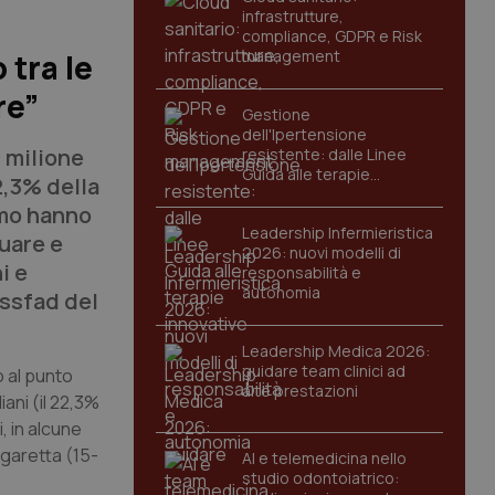
infrastrutture,
compliance, GDPR e Risk
management
 tra le
re”
Gestione
dell'Ipertensione
n milione
resistente: dalle Linee
Guida alle terapie
22,3% della
innovative
umo hanno
Leadership Infermieristica
uare e
2026: nuovi modelli di
i e
responsabilità e
autonomia
Ossfad del
Leadership Medica 2026:
guidare team clinici ad
 al punto
alte prestazioni
iani (il 22,3%
, in alcune
igaretta (15-
AI e telemedicina nello
studio odontoiatrico: