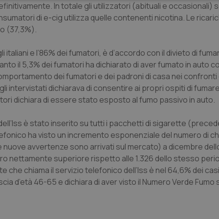
sari
Statistici
Mar
nitivamente. In totale gli utilizzatori (abituali e occasionali) s
consumatori di e-cig utilizza quelle contenenti nicotina. Le ricar
io (37,3%).
i italiani e l’86% dei fumatori, è d’accordo con il divieto di fuma
nto il 5,3% dei fumatori ha dichiarato di aver fumato in auto c
Necessari
Statistici
Marketing
omportamento dei fumatori e dei padroni di casa nei confronti d
i intervistati dichiarava di consentire ai propri ospiti di fumare
tribuiscono a rendere fruibile il sito web abilitandone funzionalità di base quali la nav
protette del sito. Il sito web non è in grado di funzionare correttamente senza questi coo
matori dichiara di essere stato esposto al fumo passivo in auto.
Fornitore
/
Dominio
Scadenza
Descrizione
ll’Iss è stato inserito su tutti i pacchetti di sigarette (pre
METADATA
5 mesi 4
Questo cookie viene utilizzato p
YouTube
settimane
scelte di consenso e privacy dell'
.youtube.com
telefonico ha visto un incremento esponenziale del numero di c
interazione con il sito. Registra i
del visitatore riguardo a varie pol
le nuove avvertenze sono arrivati sul mercato) a dicembre del
impostazioni sulla privacy, garan
o nettamente superiore rispetto alle 1.326 dello stesso perio
preferenze siano onorate nelle se
 che chiama il servizio telefonico dell’Iss è nel 64,6% dei cas
nt
5 mesi 3
Questo cookie viene utilizzato da
CookieScript
settimane
Script.com per ricordare le pref
www.quotidianosanita.it
ia d’età 46-65 e dichiara di aver visto il Numero Verde Fumo 
sui cookie dei visitatori. È neces
dei cookie di Cookie-Script.com 
correttamente.
ish-
www.quotidianosanita.it
4
Questo cookie è impostato dall'a