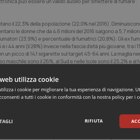
ttronica può essere un valido ausilio per smettere di fumare”.
sentano il 22,3% della popolazione (22,0% nel 2016). Diminuiscono
entano le donne che da 4,6 milioni del 2016 salgono a 5,7 milioni.
 fumatori (23,9%) e percentuale di fumatrici (20,8%). Gli ex fu
5 e i 44 anni (il 28%) invece nella fascia d’età più giovane, tra i 15
on un picco di 14,1 sigarette sul target 45-64 anni. La maglia ne
o maschile sono il 26%, al Sud e nelle Isole sono il 25,2% e al 
iore percentuale di fumatrici (24,6%) rispetto a quella dei fum
) sebbene continui costantemente a crescere il consumo pre
web utilizza cookie
o tra i giovani e preferito dagli i uomini (16,6%) rispetto alle 
ilizza i cookie per migliorare la tua esperienza di navigazione. Ut
agazzi e 18,8 per le ragazze. Il 12,2% dei fumatori ha iniziato a f
consenti a tutti i cookie in conformità con la nostra policy per i 
utilizzatori è rappresentata da fumatori, quindi da consumator
cig, in particolare quelle contenenti nicotina. Chi ha usato la
RIFIUTA
TAGLI
ACC
te tradizionali leggermente (il 13,8%) o drasticamente (l’11,9%),
o a fumare e l’11,7% ha ripreso il consumo delle sigarette tradiz