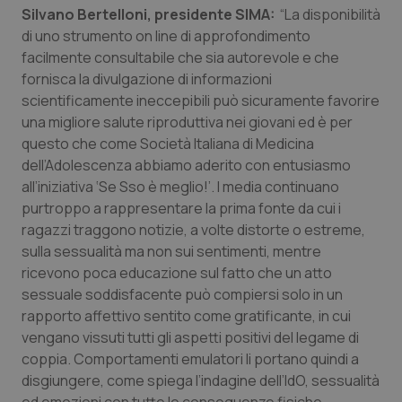
settim
www.quotidianosanita.it
Silvano Bertelloni, presidente SIMA:
“La disponibilità
di uno strumento on line di approfondimento
facilmente consultabile che sia autorevole e che
fornisca la divulgazione di informazioni
scientificamente ineccepibili può sicuramente favorire
una migliore salute riproduttiva nei giovani ed è per
questo che come Società Italiana di Medicina
dell’Adolescenza abbiamo aderito con entusiasmo
all’iniziativa ‘Se Sso è meglio!’. I media continuano
purtroppo a rappresentare la prima fonte da cui i
tracking-sites-ironfish-
www.quotidianosanita.it
4
ragazzi traggono notizie, a volte distorte o estreme,
tracking-enable
settim
2 gior
sulla sessualità ma non sui sentimenti, mentre
ricevono poca educazione sul fatto che un atto
sessuale soddisfacente può compiersi solo in un
rapporto affettivo sentito come gratificante, in cui
tracking-sites-ironfish-
www.quotidianosanita.it
4
session-id
settim
vengano vissuti tutti gli aspetti positivi del legame di
2 gior
coppia. Comportamenti emulatori li portano quindi a
disgiungere, come spiega l’indagine dell’IdO, sessualità