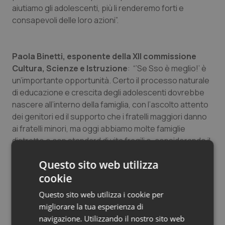
aiutiamo gli adolescenti, più li renderemo forti e
consapevoli delle loro azioni”.
Paola Binetti, esponente della XII commissione
Cultura, Scienze e Istruzione
: “’Se Sso è meglio!’ è
un’importante opportunità. Certo il processo naturale
di educazione e crescita degli adolescenti dovrebbe
nascere all’interno della famiglia, con l’ascolto attento
dei genitori ed il supporto che i fratelli maggiori danno
ai fratelli minori, ma oggi abbiamo molte famiglie
distratte o con standard di vita fragili e, considerando il
modo in cui i ragazzi tendono a bypassare le relazioni
Questo sito web utilizza
dirette, avere uno spazio di approfondimento dove
poter purificare i propri dati diventa importante. Qui i
cookie
ragazzi ricevono le risposte che non hanno trovato
Questo sito web utilizza i cookie per
nelle famiglie. Quindi la rubrica on line, che per me non
migliorare la tua esperienza di
è la risposta ideale – che dovrebbe essere la famiglia –
navigazione. Utilizzando il nostro sito web