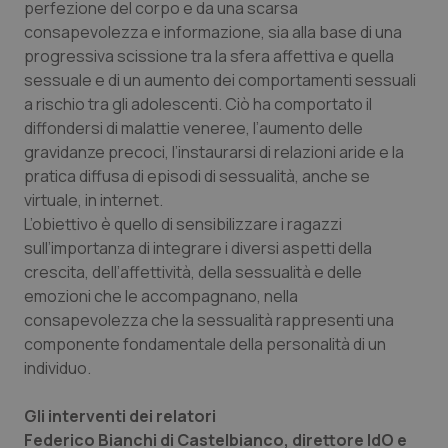
Valle D’Aosta
Oncodermatologia
perfezione del corpo e da una scarsa
consapevolezza e informazione, sia alla base di una
Veneto
Oncoematologia
progressiva scissione tra la sfera affettiva e quella
sessuale e di un aumento dei comportamenti sessuali
a rischio tra gli adolescenti. Ciò ha comportato il
Oncologia & Nutrizione
diffondersi di malattie veneree, l’aumento delle
gravidanze precoci, l’instaurarsi di relazioni aride e la
Psoriasi & pelle
pratica diffusa di episodi di sessualità, anche se
virtuale, in internet.
Quotidiano Cardiologia
L’obiettivo è quello di sensibilizzare i ragazzi
sull’importanza di integrare i diversi aspetti della
Quotidiano Chirurgia
crescita, dell’affettività, della sessualità e delle
emozioni che le accompagnano, nella
Quotidiano Oncologia
consapevolezza che la sessualità rappresenti una
componente fondamentale della personalità di un
Quotidiano Pediatria
individuo.
Gli interventi dei relatori
Rene & patologie urogenitali
Federico Bianchi di Castelbianco, direttore IdO e