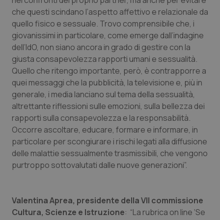
nei confronti del proprio partner, ma anche per evitare
che questi scindano l’aspetto affettivo e relazionale da
quello fisico e sessuale. Trovo comprensibile che, i
giovanissimi in particolare, come emerge dall’indagine
dell’IdO, non siano ancora in grado di gestire con la
giusta consapevolezza rapporti umani e sessualità.
Quello che ritengo importante, però, è contrapporre a
quei messaggi che la pubblicità, la televisione e, più in
generale, i media lanciano sul tema della sessualità,
altrettante riflessioni sulle emozioni, sulla bellezza dei
rapporti sulla consapevolezza e la responsabilità.
Occorre ascoltare, educare, formare e informare, in
particolare per scongiurare i rischi legati alla diffusione
delle malattie sessualmente trasmissibili, che vengono
purtroppo sottovalutati dalle nuove generazioni”.
Valentina Aprea, presidente della VII commissione
Cultura, Scienze e Istruzione
: “La rubrica on line ‘Se