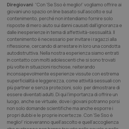
Diregiovani
: “Con ‘Se Sso è meglio!’ vogliamo offrire ai
Salute orale & impianti
giovani uno spazio on line basato sull’ascolto e sul
contenimento, perché non intendiamo fornire solo
Sangue & coagulazione
risposte di mero aiuto sui danni causati dall’ignoranza e
dalle inesperienze in tema di affettività-sessualità. Il
Tiroide
contenimento è necessario per invitare i ragazzi alla
riflessione, cercando di arrestare in loro una condotta
Tumore al seno
autodistruttiva. Nella nostra esperienza siamo entrati
in contatto con molti adolescenti che si sono trovati
Tumore ovarico
più volte in situazioni rischiose, reiterando
inconsapevolmente esperienze vissute con estrema
superficialità e leggerezza, come attività sessuali con
Tumori del Polmone & Testa Collo
più partner e senza protezioni, solo per dimostrare di
essere diventati adulti. Di qui l’importanza di offrire un
Tumori gastrointestinali
luogo, anche se virtuale, dove i giovani potranno porsi
non solo domande scientifiche ma anche esporre i
Ulcera & Reflusso
propri dubbi e le proprie incertezze. Con ‘Se Sso è
meglio!’ riceveranno quell’ascolto e quell’accoglienza
Vaccini