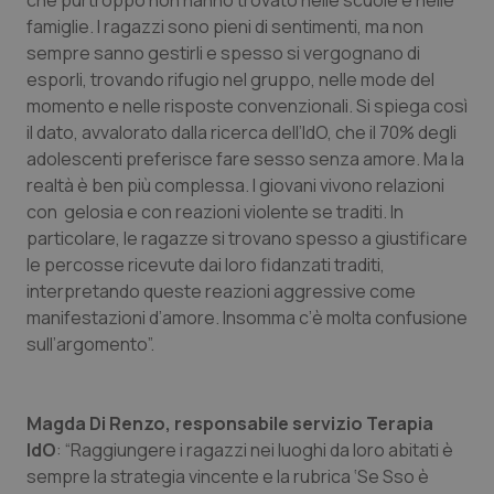
che purtroppo non hanno trovato nelle scuole e nelle
famiglie. I ragazzi sono pieni di sentimenti, ma non
sempre sanno gestirli e spesso si vergognano di
esporli, trovando rifugio nel gruppo, nelle mode del
momento e nelle risposte convenzionali. Si spiega così
il dato, avvalorato dalla ricerca dell’IdO, che il 70% degli
adolescenti preferisce fare sesso senza amore. Ma la
realtà è ben più complessa. I giovani vivono relazioni
con gelosia e con reazioni violente se traditi. In
particolare, le ragazze si trovano spesso a giustificare
le percosse ricevute dai loro fidanzati traditi,
interpretando queste reazioni aggressive come
manifestazioni d’amore. Insomma c’è molta confusione
sull’argomento”.
Magda Di Renzo, responsabile servizio Terapia
IdO
: “Raggiungere i ragazzi nei luoghi da loro abitati è
sempre la strategia vincente e la rubrica ‘Se Sso è