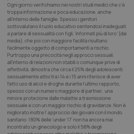
mes
Ogni giorno verifichiamo nei nostri studi medici che c’è
troppa informazione e poca educazione, anche
all’interno delle famiglie. Spesso i genitori
sottovalutano il ruolo educativo sentendosi inadeguati
a parlare di sessualità con figli, ‘informati più di loro’ (dai
media), che poi con maggiore facilità risultano
facilmente oggetto di comportamenti a rischio.
Purtroppo una precocità negli approcci sessuali,
Fornitore
/
Nome
Scadenza
Descrizion
Dominio
all’interno di relazioni non stabili o comunque prive di
Nome
Fornitore
/
Dominio
Scadenza
Des
affettività, dimostra che circa il 25% degli adolescenti
_ga_0VMQEQKQ1N
.quotidianosanita.it
1 anno 1
Questo
mese
cookie
VISITOR_INFO1_LIVE
5 mesi 4
Que
Google LLC
sessualmente attivi tra i 14 e i 15 anni riferisce di aver
viene
settimane
imp
.youtube.com
utilizzato
You
fatto uso di alcol e droghe durante l’ultimo rapporto,
da Google
ten
spesso con un numero maggiore di partner, una
Analytics
pre
per
del
minore protezione dalle malattie a trasmissione
mantener
vid
lo stato
inco
sessuale e con un maggior rischio di gravidanze. Non è
della
può
sessione.
migliorato inoltre l’ approccio dei giovani con il mondo
det
vis
sanitario: l’80% delle ‘under 17’ non ha ancora mai
web
uti
incontrato un ginecologo e solo il 58% degli
nuo
ver