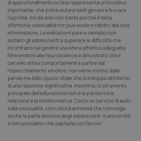
di approfondimento on line rappresenta un’iniziativa
sito web abilitandone funzionalità di base quali la
navigazione sulle pagine e l'accesso alle aree
importante, che potrà aiutare tanti giovani a trovare
protette del sito. Il sito web non è in grado di
risposte, ma da solo non basta perché il tema
funzionare correttamente senza questi cookie.
affettività-sessualità non può essere ridotto alla sola
Nome
Fornitore
/
Dominio
Scaden
informazione. Le indicazioni pure e semplici non
VISITOR_PRIVACY_METADATA
5 mesi
YouTube
aiutano gli adolescenti a superare le difficoltà che
settim
.youtube.com
incontrano nel gestire una sfera affettiva adeguata.
Riferendomi alle neuroscienze è dimostrato che il
cervello attiva comportamenti a partire dal
rispecchiamento emotivo, non viene mosso dalle
parole ma dallo spazio vitale che si sviluppa all’interno
di una relazione significativa. Insomma, lo strumento
principale dell’educazione non è la parola ma la
relazione e la testimonianza. Certo un servizio di aiuto
sulla sessualità, con rubrica annessa che coinvolga
anche la parte emotiva degli adolescenti, è una novità
e non possiamo che salutarla con favore”.
CookieScriptConsent
5 mesi
CookieScript