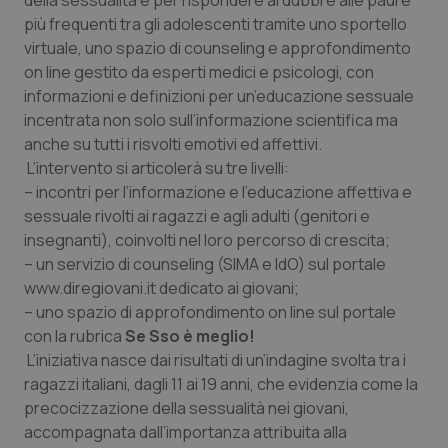
della sessualità e per rispondere ai dubbi e alle paure
più frequenti tra gli adolescenti tramite uno sportello
Piemonte
HIV
virtuale, uno spazio di counseling e approfondimento
on line gestito da esperti medici e psicologi, con
Provincia Autonoma di Bolzano
Infezioni & Febbre
informazioni e definizioni per un’educazione sessuale
incentrata non solo sull’informazione scientifica ma
Provincia Autonoma di Trento
Ipertensione & Scompenso
anche su tutti i risvolti emotivi ed affettivi.
L’intervento si articolerà su tre livelli:
Puglia
Malattie rare
– incontri per l’informazione e l’educazione affettiva e
sessuale rivolti ai ragazzi e agli adulti (genitori e
insegnanti), coinvolti nel loro percorso di crescita;
Sardegna
Malattia di Crohn & Rettocolite Ulcerosa
– un servizio di counseling (SIMA e IdO) sul portale
www.diregiovani.it dedicato ai giovani;
Sicilia
Neuroscienze & patologie neurodegenerative
– uno spazio di approfondimento on line sul portale
con la rubrica
Se Sso è meglio!
Toscana
Obesità
L’iniziativa nasce dai risultati di un’indagine svolta tra i
ragazzi italiani, dagli 11 ai 19 anni, che evidenzia come la
Umbria
Oftalmologia
precocizzazione della sessualità nei giovani,
accompagnata dall’importanza attribuita alla