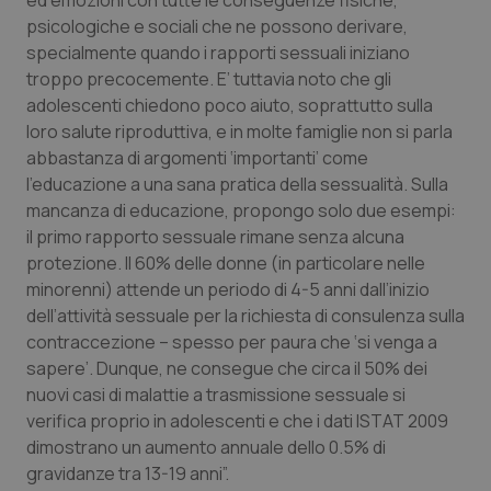
ed emozioni con tutte le conseguenze fisiche,
_ga
1 anno
psicologiche e sociali che ne possono derivare,
Google LLC
mes
.quotidianosanita.it
specialmente quando i rapporti sessuali iniziano
troppo precocemente. E’ tuttavia noto che gli
adolescenti chiedono poco aiuto, soprattutto sulla
loro salute riproduttiva, e in molte famiglie non si parla
abbastanza di argomenti ‘importanti’ come
l’educazione a una sana pratica della sessualità. Sulla
mancanza di educazione, propongo solo due esempi:
il primo rapporto sessuale rimane senza alcuna
protezione. Il 60% delle donne (in particolare nelle
minorenni) attende un periodo di 4-5 anni dall’inizio
dell’attività sessuale per la richiesta di consulenza sulla
contraccezione – spesso per paura che ‘si venga a
sapere’. Dunque, ne consegue che circa il 50% dei
nuovi casi di malattie a trasmissione sessuale si
verifica proprio in adolescenti e che i dati ISTAT 2009
dimostrano un aumento annuale dello 0.5% di
gravidanze tra 13-19 anni”.