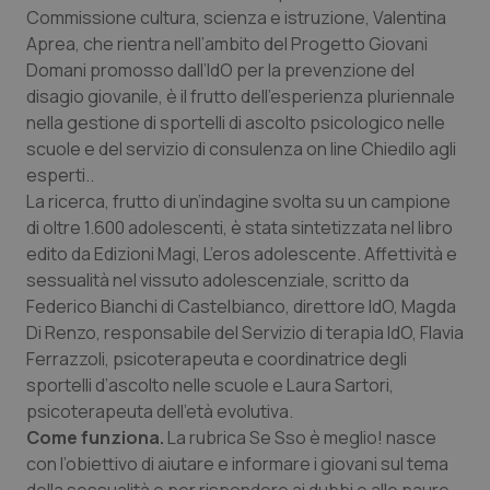
Calabria
Asma & BPCO
Commissione cultura, scienza e istruzione, Valentina
Aprea, che rientra nell’ambito del Progetto Giovani
Domani promosso dall’IdO per la prevenzione del
Campania
Car-T
disagio giovanile, è il frutto dell’esperienza pluriennale
nella gestione di sportelli di ascolto psicologico nelle
Emilia-Romagna
Colesterolo & coronaropatie
scuole e del servizio di consulenza on line Chiedilo agli
esperti..
Friuli Venezia Giulia
Dermatite Atopica
La ricerca, frutto di un’indagine svolta su un campione
di oltre 1.600 adolescenti, è stata sintetizzata nel libro
Lazio
Diabete & glucometri
edito da Edizioni Magi,
L’eros adolescente. Affettività e
sessualità nel vissuto adolescenziale
, scritto da
Liguria
Disturbi dell’umore
Federico Bianchi di Castelbianco, direttore IdO, Magda
Di Renzo, responsabile del Servizio di terapia IdO, Flavia
Lombardia
Dolore
Ferrazzoli, psicoterapeuta e coordinatrice degli
sportelli d’ascolto nelle scuole e Laura Sartori,
psicoterapeuta dell’età evolutiva.
Marche
Donna & Salute
Come funziona.
La rubrica Se Sso è meglio! nasce
con l’obiettivo di aiutare e informare i giovani sul tema
Molise
Epatiti