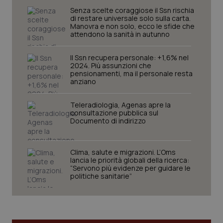
del
Senza scelte coraggiose il Ssn rischia
e d
di restare universale solo sulla carta.
per
Manovra e non solo, ecco le sfide che
del
attendono la sanità in autunno
ute
tracking-sites-
www.quotidianosanita.it
4
Que
ironfish-tracking-
settimane
imp
Il Ssn recupera personale: +1,6% nel
named-enable
2 giorni
dal
2024. Più assunzioni che
per 
pensionamenti, ma il personale resta
sis
anziano
sol
ute
ide
Teleradiologia, Agenas apre la
Wel
consultazione pubblica sul
Documento di indirizzo
Clima, salute e migrazioni. L’Oms
lancia le priorità globali della ricerca:
“Servono più evidenze per guidare le
politiche sanitarie”