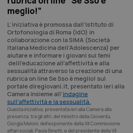
rubrica on line “Se Sso è
meglio!”
Scienza e Farmaci
L’iniziativa è promossa dall’Istituto di
Studi e Analisi
Ortofonologia di Roma (IdO) in
collaborazione con la SIMA (Società
Lettere al direttore
Italiana Medicina dell’Adolescenza) per
aiutare e informare i giovani sui temi
Edizioni Regionali
delll’educazione all’affettività e alla
sessualità attraverso la creazione di una
QS Pro
rubrica on line
Se Sso è meglio!
sul
portale diregiovani.it, presentato ieri alla
Professionisti Sanitari.AI
Camera insieme all’
indagine
sull’affettività e la sessualità.
Abruzzo
QS Pro Gold
Questa iniziativa, presentata ieri alla Camera alla
presenza, tra gli altri, del ministro della Gioventù,
QS Club
Newsletter
Basilicata
Artrite & artrosi
Giorgia Meloni, dell’esponente della XII Commissione
affari sociali, Paola Binetti, e del presidente della VII