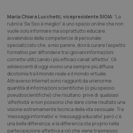
Maria Chiara Lucchetti, vicepresidente SIGIA
: “La
rubrica ‘Se Sso è meglio!’ é uno spazio on line che non
PHPSESSID
Sessio
PHP.net
www.quotidianosanita.it
vuole solo informare ma soprattutto educare,
avvalendosi delle competenze di personale
specializzato che, a mio parere, dovrà curare l’aspetto
formativo per diffondere tra i giovani informazioni
corrette utilizzando i più efficaci canali ‘affettivi’. Gli
adolescenti di oggi vivono una sempre più diffusa
dicotomia tra il mondo reale e il mondo virtuale.
Attraverso Internet sono raggiunti da un’enorme
quantità di informazioni scientifiche (o più spesso
pseudoscientifiche) che risultano prive di qualsiasi
‘affettività’ e non possono che dare come risultato una
visione estremamente tecnica della vita sessuale. Tra
‘messaggi informativi’ e ‘messaggi educativi’ però c’è
una bella differenza, e la differenza sta proprio nella
partecipazione affettiva a ciò che viene trasmesso.
_ga_KM60CM4NPH
.quotidianosanita.it
1 anno