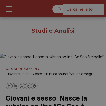
Domenica 9 Agosto 2026
Studi e Analisi
Studi e Analisi
Cronache
QS
»
Studi e Analisi
»
Giovani e sesso. Nasce la rubrica on line “Se Sso è meglio!”
Governo e Parlamento
Regioni e Asl
Giovani e sesso. Nasce la
Lavoro e Professioni