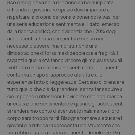
Sso è meglio!’ va nella direzione da noi auspicata,
offrendo ai giovani uno spazio dove imparare a
rispettare la propria persona e ponendo le basi per
una seria educazione sentimentale. Il dato, emerso
dalla ricerca dell’IdO, che evidenzia che il 70% degli
adolescenti afferma che per fare sesso non è
necessario essere innamorati, non è una
dimostrazione di forza ma di debolezza e fragilità. I
ragazzi a quella età fanno vincere gli impulsi sessuali
piuttosto che la dimensione sentimentale, e questo
conferma un tipo di approccio alla vita e alle
esperienze fatto di leggerezza. Cercano di prendere
tutto quello che c’è da prendere, senza far seguire a
ciò impegno o riflessioni. È evidente che oggi manca
un’educazione sentimentale e quando gli adolescenti
si renderanno conto di aver usato malamente il loro
corpo sarà troppo tardi. Bisogna tornare a educare i
giovani e la rubrica rappresenta uno strumento che
potrebbe aiutarli a superare queste debolezze. Più