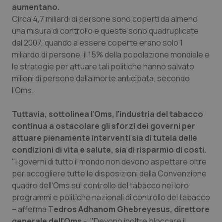
aumentano.
Piemonte
HIV
Circa 4,7 miliardi di persone sono coperti da almeno
una misura di controllo e queste sono quadruplicate
dal 2007, quando a essere coperte erano solo 1
Provincia Autonoma di Bolzano
Infezioni & Febbre
miliardo di persone, il 15% della popolazione mondiale e
le strategie per attuare tali politiche hanno salvato
Provincia Autonoma di Trento
Ipertensione & Scompenso
milioni di persone dalla morte anticipata, secondo
l’Oms.
Puglia
Malattie rare
Tuttavia, sottolinea l’Oms, l'industria del tabacco
Sardegna
Malattia di Crohn & Rettocolite Ulcerosa
continua a ostacolare gli sforzi dei governi per
attuare pienamente interventi sia di tutela delle
Sicilia
Neuroscienze & patologie neurodegenerative
condizioni di vita e salute, sia di risparmio di costi.
"I governi di tutto il mondo non devono aspettare oltre
Toscana
Obesità
per accogliere tutte le disposizioni della Convenzione
quadro dell'Oms sul controllo del tabacco nei loro
programmi e politiche nazionali di controllo del tabacco
Umbria
Oftalmologia
– afferma T
edros Adhanom Ghebreyesus, direttore
generale dell'Oms
-. "Devono inoltre bloccare il