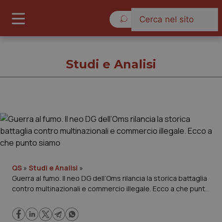
Venerdì 7 Agosto 2026
Studi e Analisi
Studi e Analisi
Cronache
Governo e Parlamento
QS
»
Studi e Analisi
»
Guerra al fumo. Il neo DG dell’Oms rilancia la storica battaglia
contro multinazionali e commercio illegale. Ecco a che punto
Regioni e Asl
siamo
Lavoro e Professioni