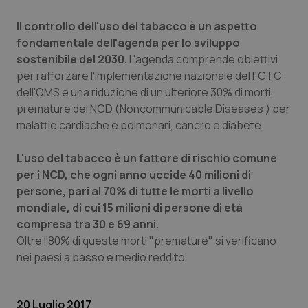
Il controllo dell'uso del tabacco è un aspetto
fondamentale dell'agenda per lo sviluppo
sostenibile del 2030.
L'agenda comprende obiettivi
tracking-sites-ironfish-
www.quotidianosanita.it
4
session-id
settim
per rafforzare l'implementazione nazionale del FCTC
2 gior
dell'OMS e una riduzione di un ulteriore 30% di morti
premature dei NCD (Noncommunicable Diseases ) per
malattie cardiache e polmonari, cancro e diabete.
_ga
1 anno
Google LLC
mes
.quotidianosanita.it
L'uso del tabacco è un fattore di rischio comune
per i NCD, che ogni anno uccide 40 milioni di
persone, pari al 70% di tutte le morti a livello
mondiale, di cui 15 milioni di persone di età
compresa tra 30 e 69 anni.
Oltre l'80% di queste morti "premature" si verificano
nei paesi a basso e medio reddito.
20 Luglio 2017