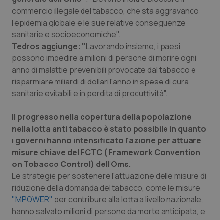
Valle D’Aosta
Oncodermatologia
commercio illegale del tabacco, che sta aggravando
l'epidemia globale e le sue relative conseguenze
Veneto
Oncoematologia
sanitarie e socioeconomiche".
Tedros aggiunge: "
Lavorando insieme, i paesi
Oncologia & Nutrizione
possono impedire a milioni di persone di morire ogni
anno di malattie prevenibili provocate dal tabacco e
Psoriasi & pelle
risparmiare miliardi di dollari l'anno in spese di cura
sanitarie evitabili e in perdita di produttività".
Quotidiano Cardiologia
Il progresso nella copertura della popolazione
nella lotta anti tabacco è stato possibile in quanto
Quotidiano Chirurgia
i governi hanno intensificato l'azione per attuare
misure chiave del FCTC ( Framework Convention
Quotidiano Oncologia
on Tobacco Control) dell'Oms.
Le strategie per sostenere l'attuazione delle misure di
Quotidiano Pediatria
riduzione della domanda del tabacco, come le misure
"MPOWER"
per contribure alla lotta a livello nazionale,
Rene & patologie urogenitali
hanno salvato milioni di persone da morte anticipata, e