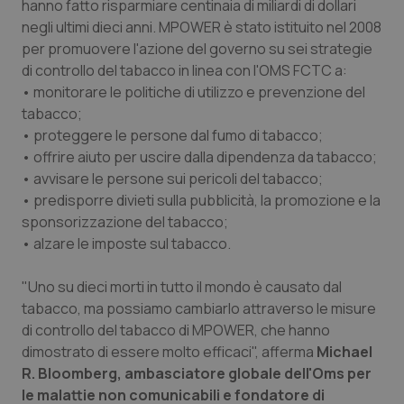
hanno fatto risparmiare centinaia di miliardi di dollari
Salute orale & impianti
negli ultimi dieci anni. MPOWER è stato istituito nel 2008
per promuovere l'azione del governo su sei strategie
Sangue & coagulazione
di controllo del tabacco in linea con l'OMS FCTC a:
• monitorare le politiche di utilizzo e prevenzione del
tabacco;
Tiroide
• proteggere le persone dal fumo di tabacco;
• offrire aiuto per uscire dalla dipendenza da tabacco;
Tumore al seno
• avvisare le persone sui pericoli del tabacco;
• predisporre divieti sulla pubblicità, la promozione e la
Tumore ovarico
sponsorizzazione del tabacco;
• alzare le imposte sul tabacco.
Tumori del Polmone & Testa Collo
"Uno su dieci morti in tutto il mondo è causato dal
Tumori gastrointestinali
tabacco, ma possiamo cambiarlo attraverso le misure
di controllo del tabacco di MPOWER, che hanno
Ulcera & Reflusso
dimostrato di essere molto efficaci", afferma
Michael
R. Bloomberg, ambasciatore globale dell'Oms per
le malattie non comunicabili e fondatore di
Vaccini