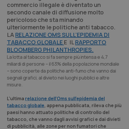
commercio illegale è diventato un
Calabria
Asma & BPCO
secondo canale di diffusione molto
pericoloso che sta minando
Campania
Car-T
ulteriormente le politiche anti tabacco.
LA
RELAZIONE OMS SULL'EPIDEMIA DI
Emilia-Romagna
Colesterolo & coronaropatie
TABACCO GLOBALE
E IL
RAPPORTO
BLOOMBERG PHILANTHROPIES.
Friuli Venezia Giulia
Dermatite Atopica
La lotta al tabacco si fa sempre più intensa e 4,7
miliardi di persone – il 63% della popolazione mondiale
Lazio
Diabete & glucometri
– sono coperte da politiche anti-fumo che vanno dai
segnali grafici, al divieto nei luoghi pubblici e altre
Liguria
Disturbi dell’umore
misure.
Lombardia
Dolore
L'ultima
relazione dell'Oms sull'epidemia del
tabacco globale
, appena pubblicata, rileva che più
Marche
Donna & Salute
paesi hanno attuato politiche di controllo del
tabacco, che vanno dagli avvisi grafici e dai divieti
Molise
Epatiti
di pubblicità, alle zone per non fumatori che