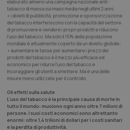
elaborato almeno una campagna nazionale anti-
tabacco di massa sui mass media negli ultimi 2 anni;
• i divieti di pubblicità, promozione e sponsorizzazione
del tabacco interferiscono con la capacità del settore
di promuovere e vendere i propri prodotti e riducono
l'uso del tabacco. Ma solo il 15% della popolazione
mondiale è attualmente coperto da un divieto globale;
CookieScriptConsent
5 mesi
CookieScript
• aumentare le tasse per aumentare i prezzi dei
settim
www.quotidianosanita.it
prodotti del tabacco è il mezzo più efficace ed
economico per ridurre l'uso del tabacco e
incoraggiare gli utenti a smettere. Ma è una delle
misure meno utilizzate per il controllo.
Gli effetti sulla salute
L'uso del tabacco è la principale causa di morte in
tutto il mondo: muoiono ogni anno oltre 7 milioni di
persone. I suoi costi economici sono altrettanto
enormi: oltre 1,4 trilioni di dollari per i costi sanitari
tracking-sites-ironfish-
www.quotidianosanita.it
4
tracking-enable
settim
e la perdita di produttività.
2 gior