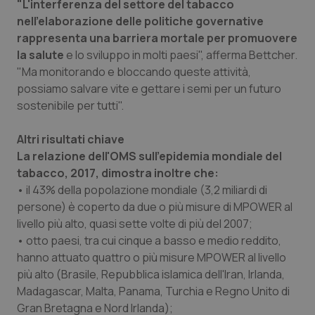
"L'interferenza del settore del tabacco
nell'elaborazione delle politiche governative
rappresenta una barriera mortale per promuovere
la salute
e lo sviluppo in molti paesi", afferma Bettcher.
"Ma monitorando e bloccando queste attività,
possiamo salvare vite e gettare i semi per un futuro
sostenibile per tutti".
Altri risultati chiave
La relazione dell'OMS sull'epidemia mondiale del
tabacco, 2017, dimostra inoltre che:
• il 43% della popolazione mondiale (3,2 miliardi di
persone) è coperto da due o più misure di MPOWER al
livello più alto, quasi sette volte di più del 2007;
• otto paesi, tra cui cinque a basso e medio reddito,
hanno attuato quattro o più misure MPOWER al livello
più alto (Brasile, Repubblica islamica dell'Iran, Irlanda,
Madagascar, Malta, Panama, Turchia e Regno Unito di
Gran Bretagna e Nord Irlanda);