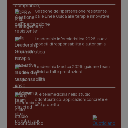
utilizzato
You
da Google
ten
Analytics
pre
Gestione dell'Ipertensione resistente:
per
del
dalle Linee Guida alle terapie innovative
mantener
vid
lo stato
inco
della
può
sessione.
det
vis
web
Leadership Infermieristica 2026: nuovi
uti
modelli di responsabilità e autonomia
nuo
ver
dell
You
__Secure-YNID
.youtube.com
5 mesi 4
Que
Leadership Medica 2026: guidare team
settimane
imp
clinici ad alte prestazioni
You
ten
pre
del
vid
inco
AI e telemedicina nello studio
può
odontoiatrico: applicazioni concrete e
det
uso protetto
vis
web
uti
nuo
ver
dell