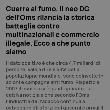
Guerra al fumo. Il neo DG
Scienza e Farmaci
dell’Oms rilancia la storica
battaglia contro
Studi e Analisi
multinazionali e commercio
Lettere al direttore
illegale. Ecco a che punto
Edizioni Regionali
siamo
QS Pro
Il dato positivo è che circa 4,7 miliardi di
persone, vale a dire il 63% della
Professionisti Sanitari.AI
popolaziopne mondiale, sono coinvolte in
azioni e campagne anti fumo. Rispetto al
2007 il numero si è quadruplicato. La
Abruzzo
QS Pro Gold
cattiva notizia è che secondo l'Oms
QS Club
Newsletter
l'industria del tabacco continua a
Basilicata
Artrite & artrosi
ostacolare gli sforzi dei governi e ormai il