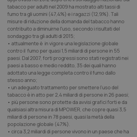
tabacco per adulti nel 2009 ha mostrato alti tassi di
fumo tra gli uomini (47,4%) e i ragazzi (12,9%). Tali
misure di riduzione della domanda del tabacco hanno
contribuito a diminuirne l'uso, secondo i risultati del
sondaggio tra gli adulti di 2015;
Necessari
Statistici
Marketing
• attualmente è in vigore una legislazione globale
contro il fumo per quasi 1,5 miliardi di persone in 55
I cookie necessari contribuiscono a rendere fruibile il
sito web abilitandone funzionalità di base quali la
paesi. Dal 2007, forti progressi sono stati registrati nei
navigazione sulle pagine e l'accesso alle aree
paesi a basso e medio reddito, 35 dei quali hanno
protette del sito. Il sito web non è in grado di
funzionare correttamente senza questi cookie.
adottato una legge completa contro il fumo dallo
stesso anno;
Nome
Fornitore
/
Dominio
Scaden
• un adeguato trattamento per smettere l’uso del
VISITOR_PRIVACY_METADATA
5 mesi
YouTube
settim
.youtube.com
tabacco è in atto per 2,4 miliardi di persone in 26 paesi;
• più persone sono protette da avvisi grafici forti e da
qualsiasi altra misura di MPOWER, che copre quasi 3,5
miliardi di persone in 78 paesi, quasi la metà della
popolazione globale (47%).
• circa 3,2 miliardi di persone vivono in un paese che ha