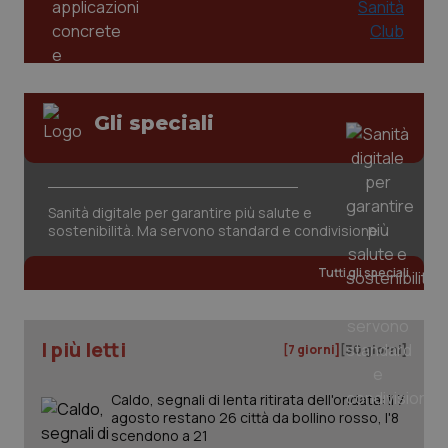
You
YSC
Sessione
Que
Google LLC
imp
.youtube.com
You
ten
vis
vid
Gli speciali
__Secure-
.youtube.com
5 mesi 4
Que
ROLLOUT_TOKEN
settimane
imp
You
ges
del
e d
Sanità digitale per garantire più salute e
per
sostenibilità. Ma servono standard e condivisione
del
ute
Tutti gli speciali
tracking-sites-
www.quotidianosanita.it
4
Que
ironfish-tracking-
settimane
imp
named-enable
2 giorni
dal
per 
sis
I più letti
sol
[7 giorni]
[30 giorni]
ute
ide
Wel
Caldo, segnali di lenta ritirata dell'ondata: il 7
agosto restano 26 città da bollino rosso, l'8
scendono a 21