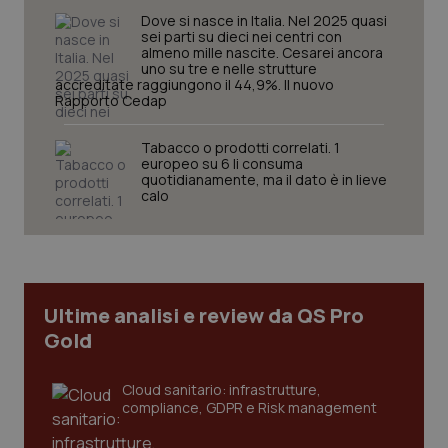
Dove si nasce in Italia. Nel 2025 quasi
sei parti su dieci nei centri con
almeno mille nascite. Cesarei ancora
uno su tre e nelle strutture
accreditate raggiungono il 44,9%. Il nuovo
Rapporto Cedap
Tabacco o prodotti correlati. 1
europeo su 6 li consuma
_ga_KM60CM4NPH
.quotidianosanita.it
1 anno
quotidianamente, ma il dato è in lieve
mes
calo
Ultime analisi e review da QS Pro
Gold
Fornitore
/
Nome
Scadenza
Descrizion
Dominio
Cloud sanitario: infrastrutture,
Nome
Fornitore
/
Dominio
Scadenza
Des
compliance, GDPR e Risk management
_ga_0VMQEQKQ1N
.quotidianosanita.it
1 anno 1
Questo
mese
cookie
VISITOR_INFO1_LIVE
5 mesi 4
Que
Google LLC
viene
settimane
imp
.youtube.com