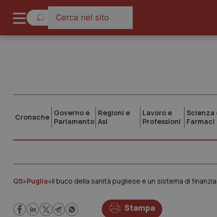
Governo e
Regioni e
Lavoro e
Scienza 
Cronache
Parlamento
Asl
Professioni
Farmaci
QS
»
Puglia
»
Il buco della sanità pugliese e un sistema di finan
Stampa