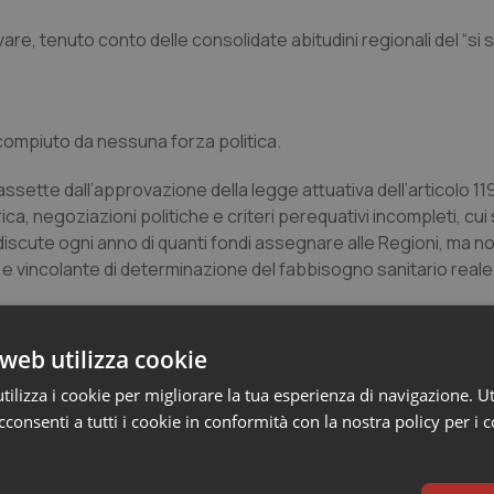
re, tenuto conto delle consolidate abitudini regionali del “si 
ompiuto da nessuna forza politica.
ssette dall’approvazione della legge attuativa dell’articolo 119
ca, negoziazioni politiche e criteri perequativi incompleti, cui 
scute ogni anno di quanti fondi assegnare alle Regioni, ma no
e vincolante di determinazione del fabbisogno sanitario reale
tori concreti: età media della popolazione, diffusione delle pa
tà abitativa, infrastrutturazione, mobilità sanitaria passiva, ca
web utilizza cookie
ilizza i cookie per migliorare la tua esperienza di navigazione. Ut
ente misurati, nessuno può sostenere con certezza né che le
consenti a tutti i cookie in conformità con la nostra policy per i 