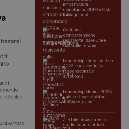
infrastrutture,
compliance, GDPR e Risk
management
va
Gestione
dell'Ipertensione
 basarsi
resistente: dalle Linee
Guida alle terapie
innovative
tri
Leadership Infermieristica
anno
2026: nuovi modelli di
responsabilità e
autonomia
nti i
nel mondo
Leadership Medica 2026:
, e il saldo
guidare team clinici ad
alte prestazioni
AI e telemedicina nello
cuni vantato
studio odontoiatrico: