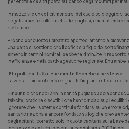
per entità e da altri posto sul banco degli imputati per insu
In mezzo vi è un deficit monstre, del quale solo oggi ci s
negativamente sulle tasche dei pugliesi, chiamati ciclicamente
nel tempo.
Proprio per questo il dibattito apertosi attorno al disavanz
una parte si sostiene che il deficit sia figlio del sottofin
almeno in termini nominali, sebbene diminuite in rapporto a
inefficienze e nella cattiva gestione regionale. Entrambe l
È la politica, tutta, che mente finanche a se stessa
La verità è più profonda e riguarda l’impianto stesso del fi
È indubbio che negli anni la sanità pugliese abbia conosciuto 
talvolta, pratiche discutibili che hanno inciso sugli equilib
ignorare che il sistema continui a fondarsi su un errore o
sanitario nazionale ancora fondato su logiche prevalenteme
degli abitanti, corretto solo in quota capitaria sulla base de
legislatore e da tutti i governi succedutisi dal 2009 in poi.