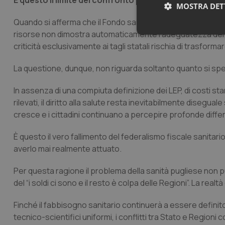
È questo il limite del confronto politico attuale.
MOSTRA DET
Quando si afferma che il Fondo sanitario nazionale è aume
risorse non dimostra automaticamente l’adeguatezza del fi
Neces
criticità esclusivamente ai tagli statali rischia di trasforma
La questione, dunque, non riguarda soltanto quanto si s
In assenza di una compiuta definizione dei LEP, di costi s
rilevati, il diritto alla salute resta inevitabilmente diseguale
cresce e i cittadini continuano a percepire profonde differ
I cookie necessari con
e l'accesso alle aree 
È questo il vero fallimento del federalismo fiscale sanita
averlo mai realmente attuato.
Nome
VISITOR_PRIVACY_
Per questa ragione il problema della sanità pugliese non pu
del “i soldi ci sono e il resto è colpa delle Regioni”. La rea
Finché il fabbisogno sanitario continuerà a essere definit
CookieScriptConse
tecnico-scientifici uniformi, i conflitti tra Stato e Regioni c