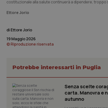
costituzionale alla salute continuerà a dipendere, troppo sp
Ettore Jorio
tracking-sites-ironf
tracking-enable
tracking-sites-ironf
Ettore Jorio
session-id
19 Maggio 2026
_ga
© Riproduzione riservata
Potrebbe interessarti in Puglia
PHPSESSID
Senza scelte coragg
carta. Manovra e no
autunno
_ga_KM60CM4NPH