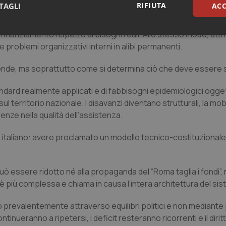
RIFIUTA
TAGLI
ACC
ntato, si dice una cosa vera ma non decisiva. L’aumento nomin
nanziamento rispetto ai bisogni reali. Allo stesso modo, attri
sari
Statistici
Mar
re problemi organizzativi interni in alibi permanenti.
pende, ma soprattutto come si determina ciò che deve essere
tandard realmente applicati e di fabbisogni epidemiologici ogg
 sul territorio nazionale. I disavanzi diventano strutturali, la mobi
Necessari
Statistici
Marketing
enze nella qualità dell’assistenza.
tribuiscono a rendere fruibile il sito web abilitandone funzionalità di base quali la nav
protette del sito. Il sito web non è in grado di funzionare correttamente senza questi coo
rio italiano: avere proclamato un modello tecnico-costituzional
Fornitore
/
Dominio
Scadenza
Descrizione
METADATA
5 mesi 4
Questo cookie viene utilizzato p
YouTube
ò essere ridotto né alla propaganda del “Roma taglia i fondi”, 
settimane
scelte di consenso e privacy dell'
.youtube.com
interazione con il sito. Registra i
ltà è più complessa e chiama in causa l’intera architettura del si
del visitatore riguardo a varie pol
impostazioni sulla privacy, garan
preferenze siano onorate nelle se
o prevalentemente attraverso equilibri politici e non mediante
nt
5 mesi 3
Questo cookie viene utilizzato da
CookieScript
ontinueranno a ripetersi, i deficit resteranno ricorrenti e il dirit
settimane
Script.com per ricordare le pref
www.quotidianosanita.it