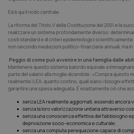
Ed è qui il nodo centrale.
La riforma del Titolo V della Costituzione del 2001 e la s
realizzare un sistema profondamente diverso: determinare l
costi standard e di criteri epidemiologici scientificamente ri
non secondo mediazioni politico-finanziarie annuali, ma in 
Peggio di come può avvenire in una famiglia dalle abi
Mantenere questo sistema balordo equivale a immaginare 
parte del salario alla moglie dicendole: «Compra quest
realmente i LEA, quanto costino, quali siano i bisogni effett
garantire una spesa adeguata. È esattamente ciò che ac
senza LEA realmente aggiornati, essendo ancora vig
senza la loro valorizzazione unitaria attraverso cos
senza una conoscenza effettiva del fabbisogno epide
deprivazione socio-economica e culturale;
senza una compiuta perequazione capace di compensar