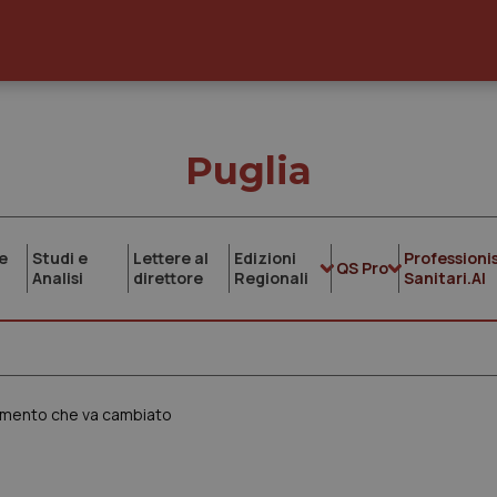
Puglia
e
Studi e
Lettere al
Edizioni
Professionis
QS Pro
Analisi
direttore
Regionali
Sanitari.AI
ziamento che va cambiato