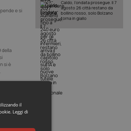
Caldo, l’ondata prosegue. Il 7
agosto 26 città restano da
spende e si
bollino rosso, solo Bolzano
torna in giallo
 della
si
n si è
.
tologie
renza di
ilizzando il
 risorse
cookie.
Leggi di