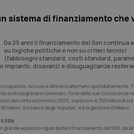
 un sistema di finanziamento che 
Da 25 anni il finanziamento del Ssn continua a
su logiche politiche e non su criteri tecnici
(fabbisogni standard, costi standard, parame
o impianto, disavanzi e disuguaglianze rester
reoccupazioni. Accuse e difese si alternano quotidianamente. Ta
otente sottosegretario Gemmato, forte delle sue conoscenze 
toso del conto economico 2025, superiore ai 350 milioni di euro
 milioni. Sul banco degli “imputati” vi è la gestione Emiliano.
 il SSN
 un grande equivoco riguardante il finanziamento del SSN, da al