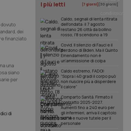
I più letti
[7 giorni]
[30 giorni]
Caldo, segnali di lenta ritirata
o dovuto
dell'ondata: il 7 agosto
restano 26 città da bollino
tandard, dei
rosso, l'8 scendono a 19
ere finanziato
Covid. Il silenzio di Fauci e il
perdono di Biden. Ma il Quinto
Emendamento non è
un’ammissione di colpa
gna una
Caldo estremo, FADOI:
osa siano
“Sopra i 40 gradi il corpo può
sarie per
non riuscire più a disperdere
il calore”
Comparto Sanità. Firmato il
contratto 2025-2027.
Aumenti fino a 240 euro per
gli infermieri, arriva il capitolo
ici di
sull'IA e nuove tutele per il
personale