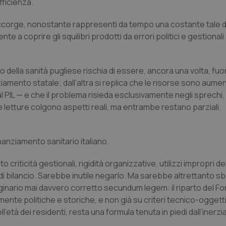
fficienza.
i accorge, nonostante rappresenti da tempo una costante tale d
 a coprire gli squilibri prodotti da errori politici e gestionali s
o della sanità pugliese rischia di essere, ancora una volta, fuo
anziamento statale; dall’altra si replica che le risorse sono aum
l PIL — e che il problema risieda esclusivamente negli sprechi, 
e letture colgono aspetti reali, ma entrambe restano parziali.
nanziamento sanitario italiano.
criticità gestionali, rigidità organizzative, utilizzi impropri de
ri di bilancio. Sarebbe inutile negarlo. Ma sarebbe altrettanto s
riginario mai davvero corretto secundum legem: il riparto del F
nte politiche e storiche, e non già su criteri tecnico-oggettiv
ll’età dei residenti, resta una formula tenuta in piedi dall’inerzi