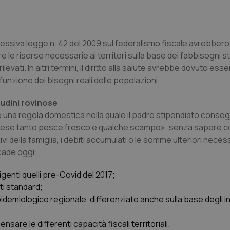
uccessiva legge n. 42 del 2009 sul federalismo fiscale avrebber
e risorse necessarie ai territori sulla base dei fabbisogni s
levati. In altri termini, il diritto alla salute avrebbe dovuto ess
funzione dei bisogni reali delle popolazioni.
tudini rovinose
una regola domestica nella quale il padre stipendiato conse
o mese tanto pesce fresco e qualche scampo», senza sapere c
ivi della famiglia, i debiti accumulati o le somme ulteriori neces
cade oggi:
enti quelli pre-Covid del 2017;
ti standard;
miologico regionale, differenziato anche sulla base degli ind
e le differenti capacità fiscali territoriali.