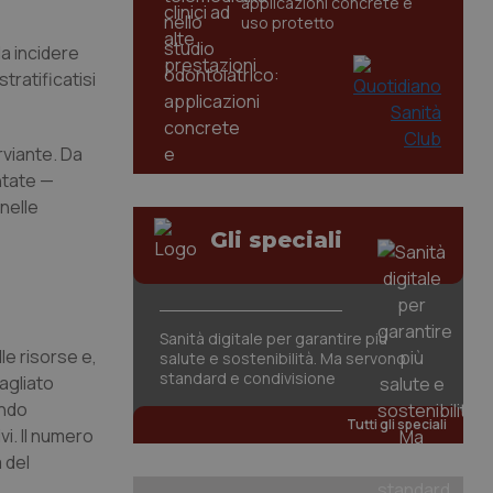
applicazioni concrete e
uso protetto
a incidere
tratificatisi
rviante. Da
entate —
nelle
Gli speciali
Sanità digitale per garantire più
lle risorse e,
salute e sostenibilità. Ma servono
standard e condivisione
bagliato
ondo
Tutti gli speciali
i. Il numero
a del