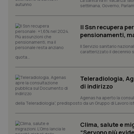
La sanità va in ‘vacanza’ las
settimana, Governo, Parlame
Il Ssn recupera pe
Nome
Nome
pensionamenti, ma
VISITOR_INFO1_LIV
_ga_0VMQEQKQ1N
Il Servizio sanitario nazio
caratterizzato il decennio 
quota...
__Secure-YNID
Teleradiologia, A
di indirizzo
YSC
Agenas ha aperto la consult
__Secure-
ROLLOUT_TOKEN
della Teleradiologia”, predisposto da un Gruppo di Lavoro istit
tracking-sites-
ironfish-tracking-
Clima, salute e mig
named-enable
“Servono più evide