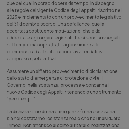
due dei quali in corso d’opera da tempo, in disdegno
Salute orale & impianti
alle regole del vigente Codice degli appalti, riscritto nel
2023 e implementato con un provvedimento legislativo
Sangue & coagulazione
del 31 dicembre scorso. Una defaillance, quella
accertata costituente motivazione, che è da
Tiroide
addebitare agli organi regionali che si sono susseguiti
nel tempo, ma soprattutto agli innumerevoli
Tumore al seno
commissari ad acta che si sono avvicendati, ivi
compreso quello attuale.
Tumore ovarico
Assumere un siffatto provvedimento di dichiarazione
dello stato di emergenza di protezione civile, il
Tumori del Polmone & Testa Collo
Governo, nella sostanza, processa e condanna il
nuovo Codice degli Appalti, ritenendolo uno strumento
Tumori gastrointestinali
“perditempo”
Ulcera & Reflusso
La dichiarazione di una emergenza è una cosa seria,
sia nel costatarne l’esistenza reale che nell’individuare
i rimedi. Non afferisce di solito ai ritardi di realizzazione
Vaccini