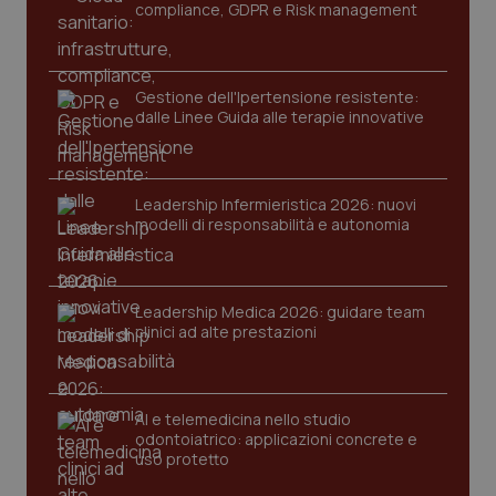
compliance, GDPR e Risk management
tracking-enable
settim
2 gior
Gestione dell'Ipertensione resistente:
dalle Linee Guida alle terapie innovative
tracking-sites-ironfish-
www.quotidianosanita.it
4
session-id
settim
2 gior
Leadership Infermieristica 2026: nuovi
modelli di responsabilità e autonomia
_ga
1 anno
Google LLC
mes
.quotidianosanita.it
Leadership Medica 2026: guidare team
clinici ad alte prestazioni
AI e telemedicina nello studio
odontoiatrico: applicazioni concrete e
uso protetto