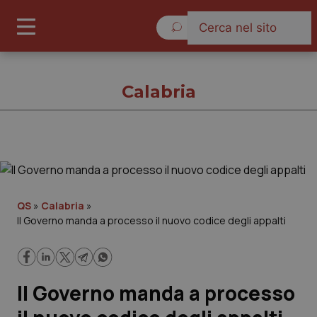
Domenica 9 Agosto 2026
Calabria
Calabria
Cronache
QS
»
Calabria
»
Il Governo manda a processo il nuovo codice degli appalti
Governo e Parlamento
Regioni e Asl
Il Governo manda a processo
Lavoro e Professioni