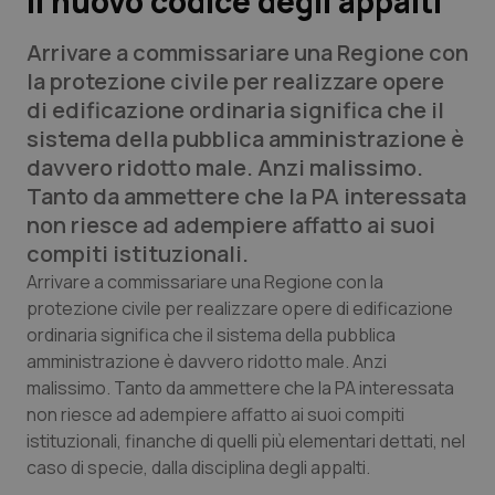
il nuovo codice degli appalti
Arrivare a commissariare una Regione con
Scienza e Farmaci
la protezione civile per realizzare opere
di edificazione ordinaria significa che il
Studi e Analisi
sistema della pubblica amministrazione è
davvero ridotto male. Anzi malissimo.
Lettere al direttore
Tanto da ammettere che la PA interessata
non riesce ad adempiere affatto ai suoi
Edizioni Regionali
compiti istituzionali.
QS Pro
Arrivare a commissariare una Regione con la
protezione civile per realizzare opere di edificazione
ordinaria significa che il sistema della pubblica
Professionisti Sanitari.AI
amministrazione è davvero ridotto male. Anzi
malissimo. Tanto da ammettere che la PA interessata
Abruzzo
QS Pro Gold
non riesce ad adempiere affatto ai suoi compiti
istituzionali, finanche di quelli più elementari dettati, nel
QS Club
Newsletter
Basilicata
Artrite & artrosi
caso di specie, dalla disciplina degli appalti.