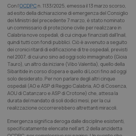
Calabria
Asma & BPCO
Con l’
OCDPC
n. 1133/2025, emessa il 13 marzo scorso,
ad esito della dichiarazione di emergenza del Consiglio
Campania
Car-T
dei Ministri del precedente 7 marzo, è stato nominato
un commissario di protezione civile per realizzare in
Calabria nove ospedali, di cui cinque finanziati dall’Inail,
Emilia-Romagna
Colesterolo & coronaropatie
quindi tutti con fondi pubblici. Ciò è avvenuto a seguito
dei cronici ritardi di edificazione di tre ospedali, previsti
Friuli Venezia Giulia
Dermatite Atopica
nel 2007, di cui uno sino ad oggi solo immaginato (Gioia
Tauro), un altro da iniziare (Vibo Valentia), quello della
Lazio
Diabete & glucometri
Sibaritide in corso d’opera e quello di Locri fino ad oggi
solo desiderato. Per non parlare degli altri cinque
Liguria
Disturbi dell’umore
ospedali (AO e ASP di Reggio Calabria, AO di Cosenza,
AOU di Catanzaro e ASP di Crotone) che, attesa la
Lombardia
Dolore
durata del mandato di soli dodici mesi, per la cui
realizzazione occorrerebbero altrettanti miracoli.
Marche
Donna & Salute
Emergenza significa deroga dalle discipline esistenti,
specificatamente elencate nell’art. 2 della anzidetta
Molise
Epatiti
OCDPC, per complessive sei pagine. Un evento che