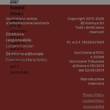
VISITOR_INFO1_LIVE
5 mesi 4
Que
Google LLC
viene
settimane
imp
.youtube.com
utilizzato
You
da Google
ten
Analytics
pre
per
del
Quotidiano online
Copyright 2013-2026
mantener
vid
d'informazione sanitaria
© Homnya Srl
lo stato
inco
Tutti i diritti sono
della
può
sessione.
det
riservati
Direttore
vis
web
responsabile
uti
P.I. e C.F. 13026241003
nuo
Luciano Fassari
ver
dell
Iscrizione al ROC
Direttore editoriale
You
n.34308
Francesco Maria Avitto
Iscrizione Tribunale
__Secure-YNID
.youtube.com
5 mesi 4
Que
di Roma n.115/2013
settimane
imp
You
del 22/05/2013
ten
pre
Riproduzione
del
vid
riservata
inco
può
det
Privacy Policy
vis
web
Cookie Policy
uti
Accessibilità
nuo