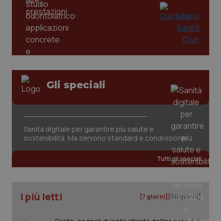
Gli speciali
Sanità digitale per garantire più salute e
sostenibilità. Ma servono standard e condivisione
PHPSESSID
Sessio
PHP.net
www.quotidianosanita.it
Tutti gli speciali
I più letti
[7 giorni]
[30 giorni]