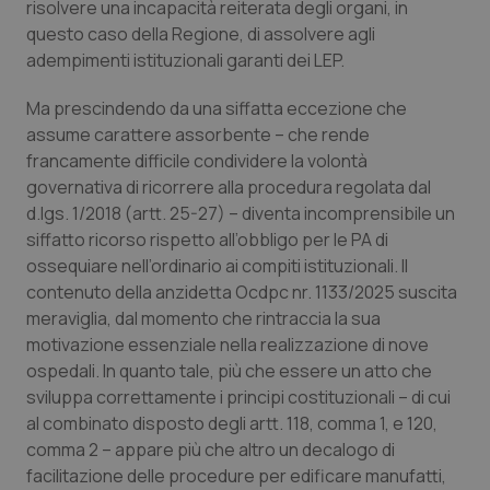
Valle D’Aosta
Oncodermatologia
risolvere una incapacità reiterata degli organi, in
questo caso della Regione, di assolvere agli
Veneto
Oncoematologia
adempimenti istituzionali garanti dei LEP.
Ma prescindendo da una siffatta eccezione che
Oncologia & Nutrizione
assume carattere assorbente – che rende
francamente difficile condividere la volontà
Psoriasi & pelle
governativa di ricorrere alla procedura regolata dal
d.lgs. 1/2018 (artt. 25-27) – diventa incomprensibile un
Quotidiano Cardiologia
siffatto ricorso rispetto all’obbligo per le PA di
ossequiare nell’ordinario ai compiti istituzionali. Il
Quotidiano Chirurgia
contenuto della anzidetta Ocdpc nr. 1133/2025 suscita
meraviglia, dal momento che rintraccia la sua
Quotidiano Oncologia
motivazione essenziale nella realizzazione di nove
ospedali. In quanto tale, più che essere un atto che
sviluppa correttamente i principi costituzionali – di cui
Quotidiano Pediatria
al combinato disposto degli artt. 118, comma 1, e 120,
comma 2 – appare più che altro un decalogo di
Rene & patologie urogenitali
facilitazione delle procedure per edificare manufatti,