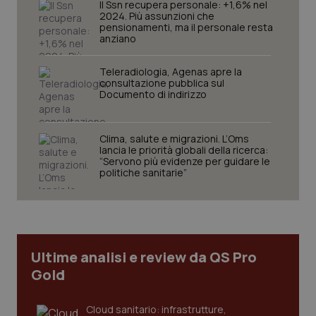
Il Ssn recupera personale: +1,6% nel
2024. Più assunzioni che
pensionamenti, ma il personale resta
anziano
Teleradiologia, Agenas apre la
consultazione pubblica sul
Documento di indirizzo
CookieScriptConsent
5 mesi
CookieScript
Clima, salute e migrazioni. L’Oms
settim
www.quotidianosanita.it
lancia le priorità globali della ricerca:
“Servono più evidenze per guidare le
politiche sanitarie”
Ultime analisi e review da QS Pro
Gold
Cloud sanitario: infrastrutture,
tracking-sites-ironfish-
www.quotidianosanita.it
4