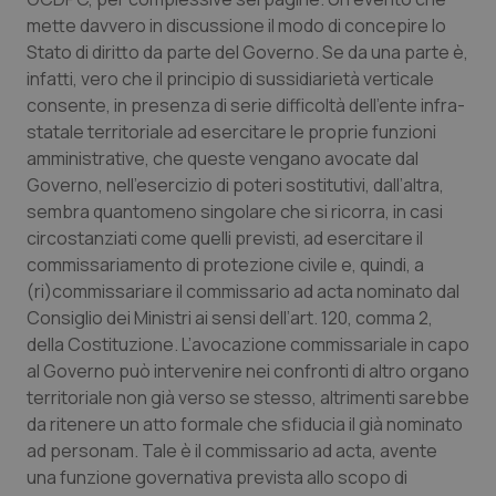
mette davvero in discussione il modo di concepire lo
Piemonte
HIV
Stato di diritto da parte del Governo. Se da una parte è,
infatti, vero che il principio di sussidiarietà verticale
Provincia Autonoma di Bolzano
Infezioni & Febbre
consente, in presenza di serie difficoltà dell’ente infra-
statale territoriale ad esercitare le proprie funzioni
Provincia Autonoma di Trento
Ipertensione & Scompenso
amministrative, che queste vengano avocate dal
Governo, nell’esercizio di poteri sostitutivi, dall’altra,
Puglia
Malattie rare
sembra quantomeno singolare che si ricorra, in casi
circostanziati come quelli previsti, ad esercitare il
commissariamento di protezione civile e, quindi, a
Sardegna
Malattia di Crohn & Rettocolite Ulcerosa
(ri)commissariare il commissario ad acta nominato dal
Consiglio dei Ministri ai sensi dell’art. 120, comma 2,
Sicilia
Neuroscienze & patologie neurodegenerative
della Costituzione. L’avocazione commissariale in capo
al Governo può intervenire nei confronti di altro organo
Toscana
Obesità
territoriale non già verso se stesso, altrimenti sarebbe
da ritenere un atto formale che sfiducia il già nominato
Umbria
Oftalmologia
ad personam. Tale è il commissario ad acta, avente
una funzione governativa prevista allo scopo di