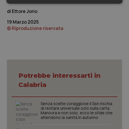
Necessari
Statistici
Marketing
Ettore Jorio
19 Marzo 2025
© Riproduzione riservata
Necessari
Statistici
Marketing
I cookie necessari contribuiscono a rendere fruibile il
sito web abilitandone funzionalità di base quali la
navigazione sulle pagine e l'accesso alle aree
protette del sito. Il sito web non è in grado di
funzionare correttamente senza questi cookie.
Potrebbe interessarti in
Nome
Fornitore
/
Dominio
Scaden
Calabria
VISITOR_PRIVACY_METADATA
5 mesi
YouTube
settim
.youtube.com
Senza scelte coraggiose il Ssn rischia
di restare universale solo sulla carta.
Manovra e non solo, ecco le sfide che
attendono la sanità in autunno