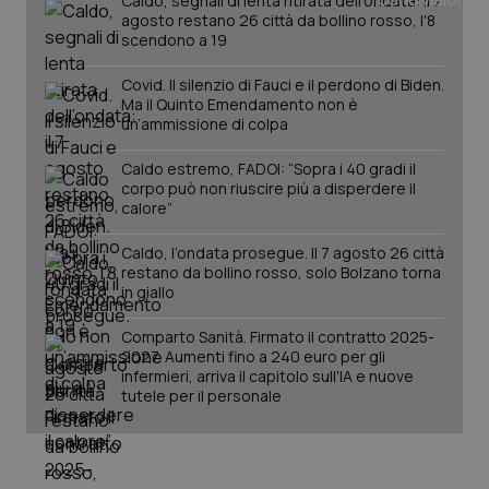
Caldo, segnali di lenta ritirata dell'ondata: il 7
agosto restano 26 città da bollino rosso, l'8
scendono a 19
Covid. Il silenzio di Fauci e il perdono di Biden.
Ma il Quinto Emendamento non è
un’ammissione di colpa
Caldo estremo, FADOI: “Sopra i 40 gradi il
corpo può non riuscire più a disperdere il
calore”
_ga_KM60CM4NPH
.quotidianosanita.it
1 anno
mes
Caldo, l’ondata prosegue. Il 7 agosto 26 città
restano da bollino rosso, solo Bolzano torna
in giallo
Comparto Sanità. Firmato il contratto 2025-
2027. Aumenti fino a 240 euro per gli
infermieri, arriva il capitolo sull'IA e nuove
tutele per il personale
Fornitore
/
Nome
Scadenza
Descrizion
Dominio
Nome
Fornitore
/
Dominio
Scadenza
Des
_ga_0VMQEQKQ1N
.quotidianosanita.it
1 anno 1
Questo
mese
cookie