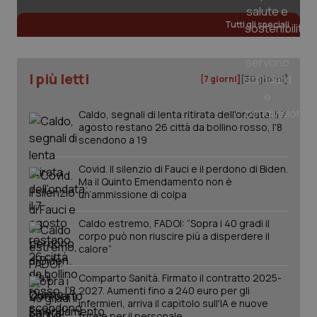
Tutti gli speciali
_ga
1 anno
Google LLC
mes
.quotidianosanita.it
I più letti
[7 giorni]
[30 giorni]
Caldo, segnali di lenta ritirata dell'ondata: il 7
agosto restano 26 città da bollino rosso, l'8
scendono a 19
Covid. Il silenzio di Fauci e il perdono di Biden.
Ma il Quinto Emendamento non è
un’ammissione di colpa
Caldo estremo, FADOI: “Sopra i 40 gradi il
corpo può non riuscire più a disperdere il
calore”
Comparto Sanità. Firmato il contratto 2025-
2027. Aumenti fino a 240 euro per gli
infermieri, arriva il capitolo sull'IA e nuove
tutele per il personale