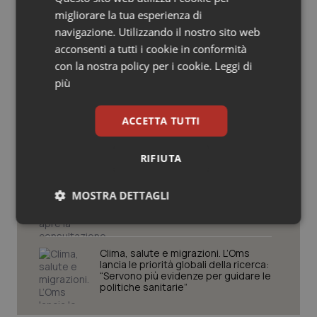
Studi e Analisi
Salute orale & impianti
migliorare la tua esperienza di
navigazione. Utilizzando il nostro sito web
acconsenti a tutti i cookie in conformità
Sangue & coagulazione
Senza scelte coraggiose il Ssn rischia
di restare universale solo sulla carta.
con la nostra policy per i cookie.
Leggi di
Manovra e non solo, ecco le sfide che
più
attendono la sanità in autunno
Tiroide
Il Ssn recupera personale: +1,6% nel
ACCETTA TUTTI
Tumore al seno
2024. Più assunzioni che
pensionamenti, ma il personale resta
anziano
RIFIUTA
Tumore ovarico
Teleradiologia, Agenas apre la
MOSTRA DETTAGLI
consultazione pubblica sul
Tumori del Polmone & Testa Collo
Documento di indirizzo
Necessari
Statistici
Marketing
Tumori gastrointestinali
Clima, salute e migrazioni. L’Oms
lancia le priorità globali della ricerca:
Ulcera & Reflusso
“Servono più evidenze per guidare le
politiche sanitarie”
Vaccini