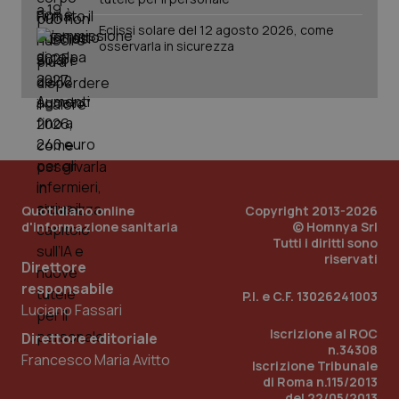
Eclissi solare del 12 agosto 2026, come
osservarla in sicurezza
PHPSESSID
Sessio
PHP.net
www.quotidianosanita.it
Quotidiano online
Copyright 2013-2026
d'informazione sanitaria
© Homnya Srl
Tutti i diritti sono
riservati
Direttore
responsabile
P.I. e C.F. 13026241003
Luciano Fassari
Iscrizione al ROC
Direttore editoriale
n.34308
Francesco Maria Avitto
Iscrizione Tribunale
di Roma n.115/2013
del 22/05/2013