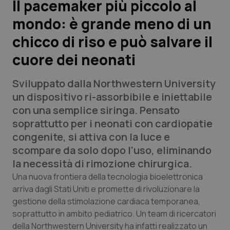
Il pacemaker più piccolo al
mondo: è grande meno di un
Scienza e Farmaci
chicco di riso e può salvare il
Studi e Analisi
cuore dei neonati
Lettere al direttore
Sviluppato dalla Northwestern University
un dispositivo ri-assorbibile e iniettabile
Edizioni Regionali
con una semplice siringa. Pensato
soprattutto per i neonati con cardiopatie
QS Pro
congenite, si attiva con la luce e
scompare da solo dopo l’uso, eliminando
Professionisti Sanitari.AI
la necessità di rimozione chirurgica.
Una nuova frontiera della tecnologia bioelettronica
Abruzzo
QS Pro Gold
arriva dagli Stati Uniti e promette di rivoluzionare la
gestione della stimolazione cardiaca temporanea,
QS Club
Newsletter
Basilicata
Artrite & artrosi
soprattutto in ambito pediatrico. Un team di ricercatori
della Northwestern University ha infatti realizzato un