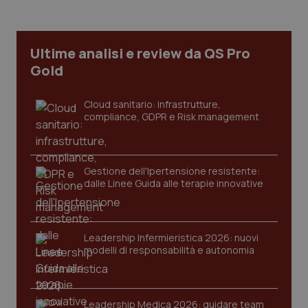
Necessari
Statistici
Marketing
I cookie necessari contribuiscono a rendere fruibile il
sito web abilitandone funzionalità di base quali la
Ultime analisi e review da QS Pro
navigazione sulle pagine e l'accesso alle aree
Gold
protette del sito. Il sito web non è in grado di
funzionare correttamente senza questi cookie.
Nome
Fornitore
/
Dominio
Scaden
Cloud sanitario: infrastrutture,
compliance, GDPR e Risk management
VISITOR_PRIVACY_METADATA
5 mesi
YouTube
settim
.youtube.com
Gestione dell'Ipertensione resistente:
dalle Linee Guida alle terapie innovative
Leadership Infermieristica 2026: nuovi
modelli di responsabilità e autonomia
Leadership Medica 2026: guidare team