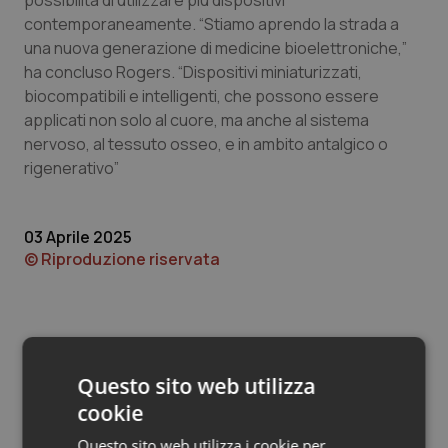
possibilità di utilizzare più dispositivi
Valle D’Aosta
Oncodermatologia
contemporaneamente. “Stiamo aprendo la strada a
una nuova generazione di medicine bioelettroniche,”
Veneto
Oncoematologia
ha concluso Rogers. “Dispositivi miniaturizzati,
biocompatibili e intelligenti, che possono essere
Oncologia & Nutrizione
applicati non solo al cuore, ma anche al sistema
nervoso, al tessuto osseo, e in ambito antalgico o
Psoriasi & pelle
rigenerativo”
Quotidiano Cardiologia
03 Aprile 2025
© Riproduzione riservata
Quotidiano Chirurgia
Quotidiano Oncologia
Quotidiano Pediatria
Questo sito web utilizza
cookie
Rene & patologie urogenitali
Potrebbe interessarti in
Questo sito web utilizza i cookie per