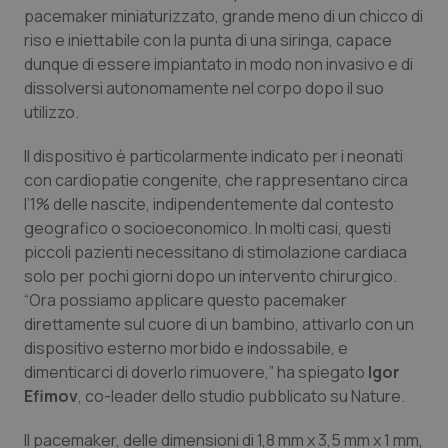
Calabria
Asma & BPCO
pacemaker miniaturizzato, grande meno di un chicco di
riso e iniettabile con la punta di una siringa, capace
dunque di essere impiantato in modo non invasivo e di
Campania
Car-T
dissolversi autonomamente nel corpo dopo il suo
utilizzo.
Emilia-Romagna
Colesterolo & coronaropatie
Il dispositivo è particolarmente indicato per i neonati
Friuli Venezia Giulia
Dermatite Atopica
con cardiopatie congenite, che rappresentano circa
l’1% delle nascite, indipendentemente dal contesto
Lazio
Diabete & glucometri
geografico o socioeconomico. In molti casi, questi
piccoli pazienti necessitano di stimolazione cardiaca
Liguria
Disturbi dell’umore
solo per pochi giorni dopo un intervento chirurgico.
“Ora possiamo applicare questo pacemaker
direttamente sul cuore di un bambino, attivarlo con un
Lombardia
Dolore
dispositivo esterno morbido e indossabile, e
dimenticarci di doverlo rimuovere,” ha spiegato
Igor
Marche
Donna & Salute
Efimov
, co-leader dello studio pubblicato su
Nature
.
Molise
Epatiti
Il pacemaker, delle dimensioni di 1,8 mm x 3,5 mm x 1 mm,