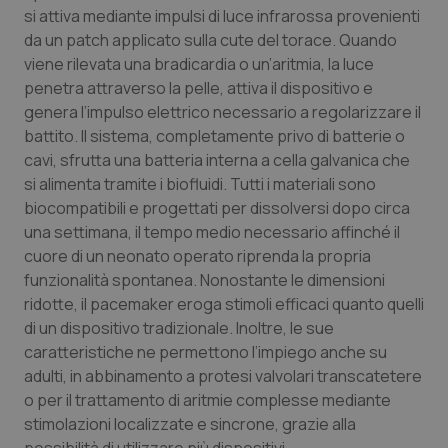
si attiva mediante impulsi di luce infrarossa provenienti
Piemonte
HIV
da un patch applicato sulla cute del torace. Quando
viene rilevata una bradicardia o un’aritmia, la luce
Provincia Autonoma di Bolzano
Infezioni & Febbre
penetra attraverso la pelle, attiva il dispositivo e
genera l’impulso elettrico necessario a regolarizzare il
battito. Il sistema, completamente privo di batterie o
Provincia Autonoma di Trento
Ipertensione & Scompenso
cavi, sfrutta una batteria interna a cella galvanica che
si alimenta tramite i biofluidi. Tutti i materiali sono
Puglia
Malattie rare
biocompatibili e progettati per dissolversi dopo circa
una settimana, il tempo medio necessario affinché il
Sardegna
Malattia di Crohn & Rettocolite Ulcerosa
cuore di un neonato operato riprenda la propria
funzionalità spontanea. Nonostante le dimensioni
Sicilia
Neuroscienze & patologie neurodegenerative
ridotte, il pacemaker eroga stimoli efficaci quanto quelli
di un dispositivo tradizionale. Inoltre, le sue
Toscana
Obesità
caratteristiche ne permettono l’impiego anche su
adulti, in abbinamento a protesi valvolari transcatetere
Umbria
Oftalmologia
o per il trattamento di aritmie complesse mediante
stimolazioni localizzate e sincrone, grazie alla