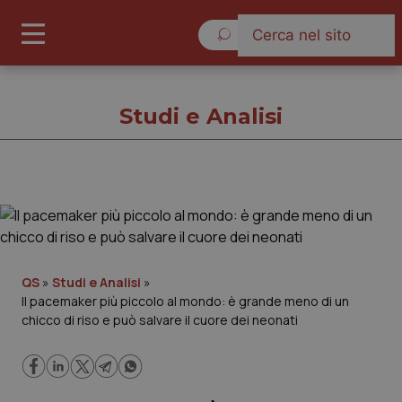
Venerdì 7 Agosto 2026
Studi e Analisi
Studi e Analisi
Cronache
QS
»
Studi e Analisi
»
Il pacemaker più piccolo al mondo: è grande meno di un
Governo e Parlamento
chicco di riso e può salvare il cuore dei neonati
Regioni e Asl
Lavoro e Professioni