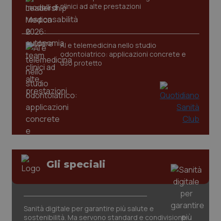
clinici ad alte prestazioni
CookieScriptConsent
5 mesi
CookieScript
settim
www.quotidianosanita.it
AI e telemedicina nello studio
odontoiatrico: applicazioni concrete e
uso protetto
tracking-sites-ironfish-
www.quotidianosanita.it
4
tracking-enable
settim
2 gior
Gli speciali
tracking-sites-ironfish-
www.quotidianosanita.it
4
Sanità digitale per garantire più salute e
session-id
settim
sostenibilità. Ma servono standard e condivisione
2 gior