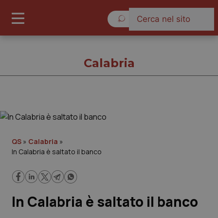
Lunedì 10 Agosto 2026
Calabria
Calabria
Cronache
QS
»
Calabria
»
In Calabria è saltato il banco
Governo e Parlamento
Regioni e Asl
In Calabria è saltato il banco
Lavoro e Professioni