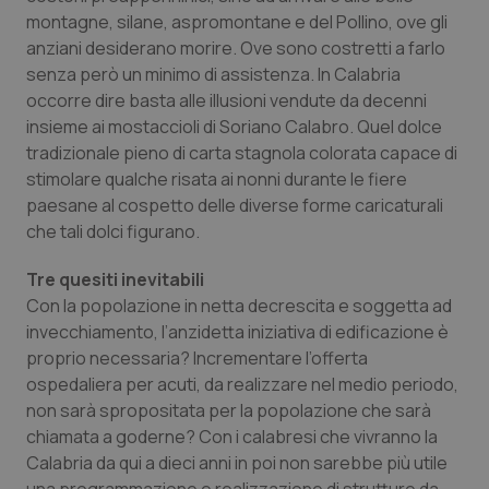
montagne, silane, aspromontane e del Pollino, ove gli
anziani desiderano morire. Ove sono costretti a farlo
senza però un minimo di assistenza. In Calabria
occorre dire basta alle illusioni vendute da decenni
insieme ai mostaccioli di Soriano Calabro. Quel dolce
tradizionale pieno di carta stagnola colorata capace di
stimolare qualche risata ai nonni durante le fiere
paesane al cospetto delle diverse forme caricaturali
che tali dolci figurano.
CookieScriptConsent
5 mesi
CookieScript
settim
www.quotidianosanita.it
Tre quesiti inevitabili
Con la popolazione in netta decrescita e soggetta ad
invecchiamento, l’anzidetta iniziativa di edificazione è
proprio necessaria? Incrementare l’offerta
ospedaliera per acuti, da realizzare nel medio periodo,
non sarà spropositata per la popolazione che sarà
chiamata a goderne? Con i calabresi che vivranno la
Calabria da qui a dieci anni in poi non sarebbe più utile