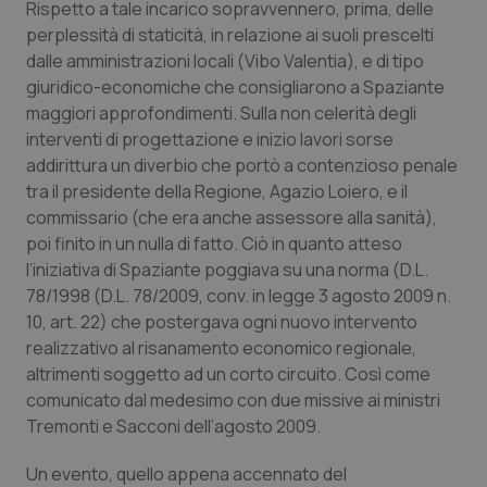
Valle D’Aosta
Oncodermatologia
Rispetto a tale incarico sopravvennero, prima, delle
perplessità di staticità, in relazione ai suoli prescelti
Veneto
Oncoematologia
dalle amministrazioni locali (Vibo Valentia), e di tipo
giuridico-economiche che consigliarono a Spaziante
maggiori approfondimenti. Sulla non celerità degli
Oncologia & Nutrizione
interventi di progettazione e inizio lavori sorse
addirittura un diverbio che portò a contenzioso penale
Psoriasi & pelle
tra il presidente della Regione, Agazio Loiero, e il
commissario (che era anche assessore alla sanità),
Quotidiano Cardiologia
poi finito in un nulla di fatto. Ciò in quanto atteso
l’iniziativa di Spaziante poggiava su una norma (D.L.
Quotidiano Chirurgia
78/1998 (D.L. 78/2009, conv. in legge 3 agosto 2009 n.
10, art. 22) che postergava ogni nuovo intervento
Quotidiano Oncologia
realizzativo al risanamento economico regionale,
altrimenti soggetto ad un corto circuito. Così come
Quotidiano Pediatria
comunicato dal medesimo con due missive ai ministri
Tremonti e Sacconi dell’agosto 2009.
Rene & patologie urogenitali
Un evento, quello appena accennato del