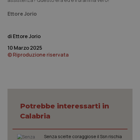
assistenza? Questo era ed è il dramma vero!
Ettore Jorio
Ettore Jorio
10 Marzo 2025
© Riproduzione riservata
PHPSESSID
Sessio
PHP.net
www.quotidianosanita.it
Potrebbe interessarti in
Calabria
Senza scelte coraggiose il Ssn rischia