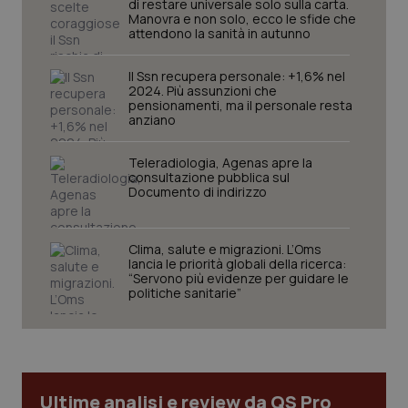
di restare universale solo sulla carta.
Manovra e non solo, ecco le sfide che
attendono la sanità in autunno
Il Ssn recupera personale: +1,6% nel
2024. Più assunzioni che
pensionamenti, ma il personale resta
anziano
Teleradiologia, Agenas apre la
consultazione pubblica sul
Documento di indirizzo
_ga_KM60CM4NPH
.quotidianosanita.it
1 anno
mes
Clima, salute e migrazioni. L’Oms
lancia le priorità globali della ricerca:
“Servono più evidenze per guidare le
politiche sanitarie”
Fornitore
/
Nome
Scadenza
Descrizion
Ultime analisi e review da QS Pro
Dominio