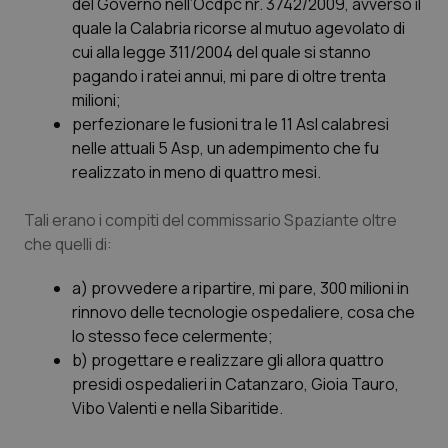
del Governo nell’Ocdpc nr. 3742/2009, avverso il
quale la Calabria ricorse al mutuo agevolato di
Piemonte
HIV
cui alla legge 311/2004 del quale si stanno
pagando i ratei annui, mi pare di oltre trenta
Provincia Autonoma di Bolzano
Infezioni & Febbre
milioni;
perfezionare le fusioni tra le 11 Asl calabresi
Provincia Autonoma di Trento
Ipertensione & Scompenso
nelle attuali 5 Asp, un adempimento che fu
realizzato in meno di quattro mesi.
Puglia
Malattie rare
Tali erano i compiti del commissario Spaziante oltre
Sardegna
Malattia di Crohn & Rettocolite Ulcerosa
che quelli di:
a) provvedere a ripartire, mi pare, 300 milioni in
Sicilia
Neuroscienze & patologie neurodegenerative
rinnovo delle tecnologie ospedaliere, cosa che
lo stesso fece celermente;
Toscana
Obesità
b) progettare e realizzare gli allora quattro
presidi ospedalieri in Catanzaro, Gioia Tauro,
Umbria
Oftalmologia
Vibo Valenti e nella Sibaritide.