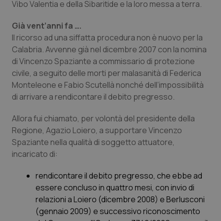
Vibo Valentia e della Sibaritide e la loro messa a terra.
Calabria
Asma & BPCO
Già vent’anni fa ….
Campania
Car-T
Il ricorso ad una siffatta procedura non è nuovo per la
Calabria. Avvenne già nel dicembre 2007 con la nomina
Emilia-Romagna
Colesterolo & coronaropatie
di Vincenzo Spaziante a commissario di protezione
civile, a seguito delle morti per malasanità di Federica
Friuli Venezia Giulia
Dermatite Atopica
Monteleone e Fabio Scutellà nonché dell’impossibilità
di arrivare a rendicontare il debito pregresso.
Lazio
Diabete & glucometri
Allora fui chiamato, per volontà del presidente della
Regione, Agazio Loiero, a supportare Vincenzo
Liguria
Disturbi dell’umore
Spaziante nella qualità di soggetto attuatore,
incaricato di:
Lombardia
Dolore
rendicontare il debito pregresso, che ebbe ad
Marche
Donna & Salute
essere concluso in quattro mesi, con invio di
relazioni a Loiero (dicembre 2008) e Berlusconi
(gennaio 2009) e successivo riconoscimento
Molise
Epatiti