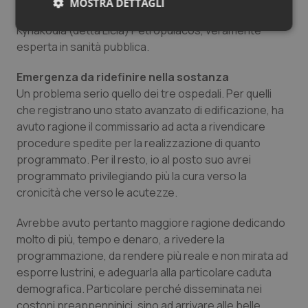
MOSTRA DETTAGLI
pregressi, è arrivata in Calabria una dirigente,
Kyriakoula (detta Licia) Petropulacos, veramente
Necessari
Statistici
Marketing
esperta in sanità pubblica.
Emergenza da ridefinire nella sostanza
Un problema serio quello dei tre ospedali. Per quelli
che registrano uno stato avanzato di edificazione, ha
avuto ragione il commissario ad acta a rivendicare
Necessari
Statistici
Marketing
procedure spedite per la realizzazione di quanto
I cookie necessari contribuiscono a rendere fruibile il
programmato. Per il resto, io al posto suo avrei
sito web abilitandone funzionalità di base quali la
programmato privilegiando più la cura verso la
navigazione sulle pagine e l'accesso alle aree
protette del sito. Il sito web non è in grado di
cronicità che verso le acutezze.
funzionare correttamente senza questi cookie.
Nome
Fornitore
/
Dominio
Scaden
Avrebbe avuto pertanto maggiore ragione dedicando
molto di più, tempo e denaro, a rivedere la
VISITOR_PRIVACY_METADATA
5 mesi
YouTube
settim
.youtube.com
programmazione, da rendere più reale e non mirata ad
esporre lustrini, e adeguarla alla particolare caduta
demografica. Particolare perché disseminata nei
costoni preappenninici, sino ad arrivare alle belle