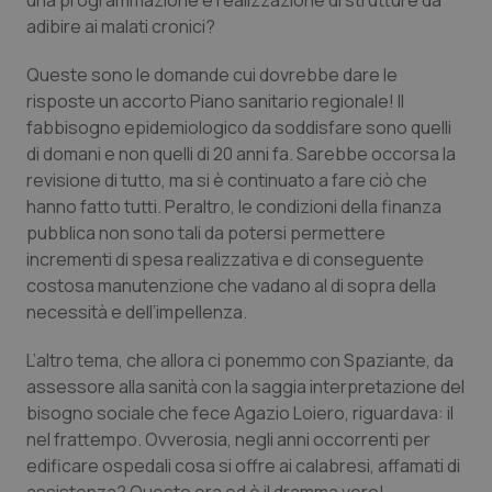
una programmazione e realizzazione di strutture da
adibire ai malati cronici?
tracking-sites-ironfish-
www.quotidianosanita.it
4
tracking-enable
settim
2 gior
Queste sono le domande cui dovrebbe dare le
risposte un accorto Piano sanitario regionale! Il
fabbisogno epidemiologico da soddisfare sono quelli
di domani e non quelli di 20 anni fa. Sarebbe occorsa la
tracking-sites-ironfish-
www.quotidianosanita.it
4
session-id
settim
revisione di tutto, ma si è continuato a fare ciò che
2 gior
hanno fatto tutti. Peraltro, le condizioni della finanza
pubblica non sono tali da potersi permettere
incrementi di spesa realizzativa e di conseguente
_ga
1 anno
Google LLC
costosa manutenzione che vadano al di sopra della
mes
.quotidianosanita.it
necessità e dell’impellenza.
L’altro tema, che allora ci ponemmo con Spaziante, da
assessore alla sanità con la saggia interpretazione del
bisogno sociale che fece Agazio Loiero, riguardava: il
nel frattempo. Ovverosia, negli anni occorrenti per
edificare ospedali cosa si offre ai calabresi, affamati di