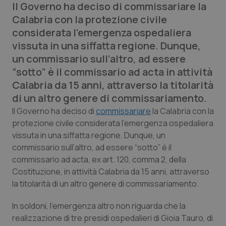
Il Governo ha deciso di commissariare la
Calabria con la protezione civile
Scienza e Farmaci
considerata l’emergenza ospedaliera
vissuta in una siffatta regione. Dunque,
Studi e Analisi
un commissario sull’altro, ad essere
“sotto” è il commissario ad acta in attività
Lettere al direttore
Calabria da 15 anni, attraverso la titolarità
di un altro genere di commissariamento.
Edizioni Regionali
Il Governo ha deciso di
commissariare
la Calabria con la
protezione civile considerata l’emergenza ospedaliera
QS Pro
vissuta in una siffatta regione. Dunque, un
commissario sull’altro, ad essere “sotto” è il
Professionisti Sanitari.AI
commissario ad acta, ex art. 120, comma 2, della
Costituzione, in attività Calabria da 15 anni, attraverso
Abruzzo
QS Pro Gold
la titolarità di un altro genere di commissariamento.
QS Club
Newsletter
In soldoni, l’emergenza altro non riguarda che la
Basilicata
Artrite & artrosi
realizzazione di tre presidi ospedalieri di Gioia Tauro, di