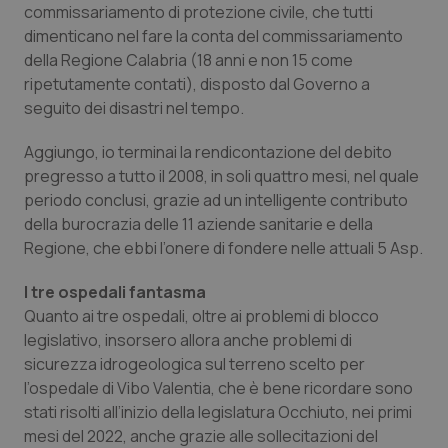
commissariamento di protezione civile, che tutti
Salute orale & impianti
dimenticano nel fare la conta del commissariamento
della Regione Calabria (18 anni e non 15 come
Sangue & coagulazione
ripetutamente contati), disposto dal Governo a
seguito dei disastri nel tempo.
Tiroide
Aggiungo, io terminai la rendicontazione del debito
pregresso a tutto il 2008, in soli quattro mesi, nel quale
Tumore al seno
periodo conclusi, grazie ad un intelligente contributo
della burocrazia delle 11 aziende sanitarie e della
Tumore ovarico
Regione, che ebbi l’onere di fondere nelle attuali 5 Asp.
Tumori del Polmone & Testa Collo
I tre ospedali fantasma
Quanto ai tre ospedali, oltre ai problemi di blocco
Tumori gastrointestinali
legislativo, insorsero allora anche problemi di
sicurezza idrogeologica sul terreno scelto per
Ulcera & Reflusso
l’ospedale di Vibo Valentia, che è bene ricordare sono
stati risolti all’inizio della legislatura Occhiuto, nei primi
mesi del 2022, anche grazie alle sollecitazioni del
Vaccini