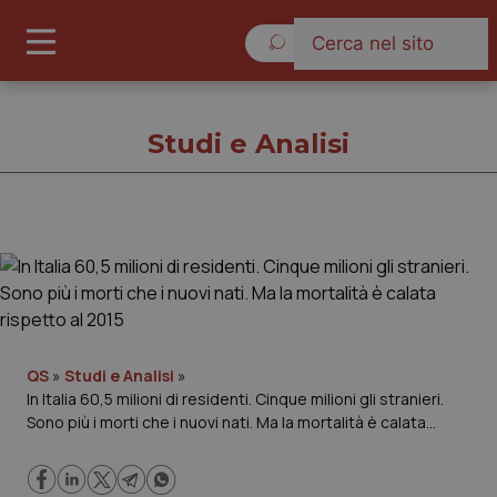
Sabato 8 Agosto 2026
Studi e Analisi
Studi e Analisi
Cronache
Governo e Parlamento
QS
»
Studi e Analisi
»
In Italia 60,5 milioni di residenti. Cinque milioni gli stranieri.
Sono più i morti che i nuovi nati. Ma la mortalità è calata
Regioni e Asl
rispetto al 2015
Lavoro e Professioni