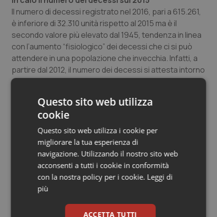
In calo il numero dei decessi sul 2015
Il numero di decessi registrato nel 2016, pari a 615.261,
è inferiore di 32.310 unità rispetto al 2015 ma è il
secondo valore più elevato dal 1945, tendenza in linea
con l’aumento “fisiologico” dei decessi che ci si può
attendere in una popolazione che invecchia. Infatti, a
partire dal 2012, il numero dei decessi si attesta intorno
a 600 mila ogni anno, salvo oscillazioni congiunturali. Si
sottolinea, inoltre, che dopo un anno di importante
Questo sito web utilizza
incremento, come è stato il 2015, è frequente che si
cookie
registri un successivo decremento.
Questo sito web utilizza i cookie per
Analizzando l’andamento mensile della mortalità, e
migliorare la tua esperienza di
confrontandolo con i quattro anni precedenti (2012-
navigazione. Utilizzando il nostro sito web
2015), si può osservare come in tutti mesi, tranne
acconsenti a tutti i cookie in conformità
alcune eccezioni, il numero dei decessi è in linea con
con la nostra policy per i cookie.
Leggi di
quello degli anni precedenti, registrando solo due
più
evidenti innalzamenti negli ultimi due mesi dell’anno.
ACCETTA TUTTI