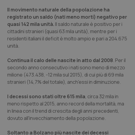
Il movimento naturale della popolazione ha
Piemonte
HIV
registrato un saldo (nati meno morti) negativo per
quasi 142 mila unità.
Il saldo naturale è positivo per i
Provincia Autonoma di Bolzano
Infezioni & Febbre
cittadini stranieri (quasi 63 mila unità), mentre per i
residenti italiani il deficit è molto ampio e pari a 204.675
Provincia Autonoma di Trento
Ipertensione & Scompenso
unità.
Puglia
Malattie rare
Continua il calo delle nascite in atto dal 2008
. Per il
secondo anno consecutivo i nati sono meno di mezzo
Sardegna
Malattia di Crohn & Rettocolite Ulcerosa
milione (473.438, -12 mila sul 2015), di cui più di 69 mila
stranieri (14,7% del totale), anch'essi in diminuzione.
Sicilia
Neuroscienze & patologie neurodegenerative
I decessi sono stati oltre 615 mila
, circa 32 mila in
meno rispetto al 2015, anno record della mortalità, ma
Toscana
Obesità
in linea con il trend di crescita degli anni precedenti,
dovuto all'invecchiamento della popolazione.
Umbria
Oftalmologia
Soltanto a Bolzano più nascite dei decessi