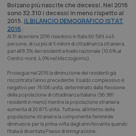
Bolzano più nascite che decessi. Nel 2016
Calabria
Asma & BPCO
sono 32.310 i decessi in meno rispetto al
2015.
Campania
Car-T
IL BILANCIO DEMOGRAFICO ISTAT
2016
.
Emilia-Romagna
Colesterolo & coronaropatie
Al 31 dicembre 2016 risiedono in Italia 60.589.445
persone, di cui più di 5 milioni di cittadinanza straniera,
pari all'8,3% dei residenti a livello nazionale (10,6% al
Friuli Venezia Giulia
Dermatite Atopica
Centro-nord, 4,0% nel Mezzogiorno).
Lazio
Diabete & glucometri
Prosegue nel 2016 la diminuzione dei residenti già
riscontrata l'anno precedente. Il saldo complessivo è
Liguria
Disturbi dell’umore
negativo per 76.106 unità, determinato dalla flessione
della popolazione di cittadinanza italiana (96.981
Lombardia
Dolore
residenti in meno) mentre la popolazione straniera
aumenta di 20.875 unità. Tuttavia, all'interno della
Marche
Donna & Salute
popolazione straniera la componente femminile
diminuisce per la prima volta dagli anni Novanta quando
Molise
Epatiti
l'Italia è diventata Paese di immigrazione.