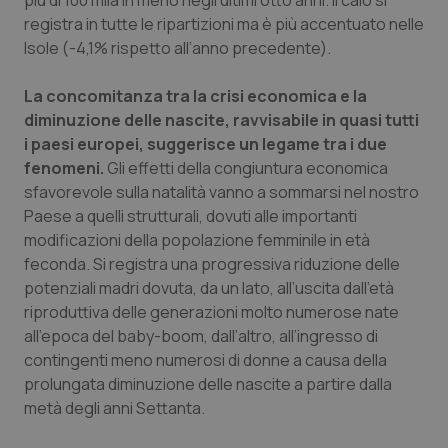
più di 100 mila in meno negli ultimi otto anni. Il calo si
Salute orale & impianti
registra in tutte le ripartizioni ma è più accentuato nelle
Isole (-4,1% rispetto all’anno precedente).
Sangue & coagulazione
La concomitanza tra la crisi economica e la
diminuzione delle nascite, ravvisabile in quasi tutti
Tiroide
i paesi europei, suggerisce un legame tra i due
fenomeni.
Gli effetti della congiuntura economica
Tumore al seno
sfavorevole sulla natalità vanno a sommarsi nel nostro
Paese a quelli strutturali, dovuti alle importanti
Tumore ovarico
modificazioni della popolazione femminile in età
feconda. Si registra una progressiva riduzione delle
Tumori del Polmone & Testa Collo
potenziali madri dovuta, da un lato, all’uscita dall’età
riproduttiva delle generazioni molto numerose nate
Tumori gastrointestinali
all’epoca del baby-boom, dall’altro, all’ingresso di
contingenti meno numerosi di donne a causa della
prolungata diminuzione delle nascite a partire dalla
Ulcera & Reflusso
metà degli anni Settanta.
Vaccini