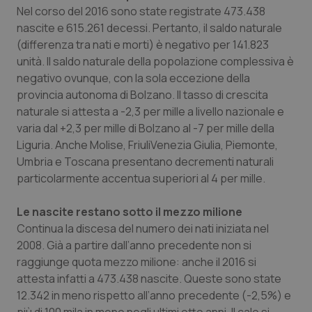
Valle D’Aosta
Oncodermatologia
Nel corso del 2016 sono state registrate 473.438
nascite e 615.261 decessi. Pertanto, il saldo naturale
Veneto
Oncoematologia
(differenza tra nati e morti) è negativo per 141.823
unità. Il saldo naturale della popolazione complessiva è
Oncologia & Nutrizione
negativo ovunque, con la sola eccezione della
provincia autonoma di Bolzano. Il tasso di crescita
Psoriasi & pelle
naturale si attesta a -2,3 per mille a livello nazionale e
varia dal +2,3 per mille di Bolzano al -7 per mille della
Liguria. Anche Molise, FriuliVenezia Giulia, Piemonte,
Quotidiano Cardiologia
Umbria e Toscana presentano decrementi naturali
particolarmente accentua superiori al 4 per mille.
Quotidiano Chirurgia
Le nascite restano sotto il mezzo milione
Quotidiano Oncologia
Continua la discesa del numero dei nati iniziata nel
2008. Già a partire dall’anno precedente non si
Quotidiano Pediatria
raggiunge quota mezzo milione: anche il 2016 si
attesta infatti a 473.438 nascite. Queste sono state
Rene & patologie urogenitali
12.342 in meno rispetto all’anno precedente (-2,5%) e