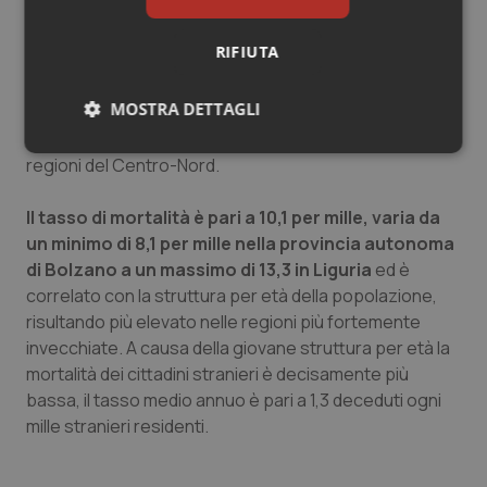
La diminuzione del numero di decessi si registra in
RIFIUTA
tutte le ripartizioni, con un decremento più
consistente in quelle del Sud (-5,7%) e del Nord-ovest
MOSTRA DETTAGLI
(-5,6%). Nelle regioni del Nord-ovest il 2015 aveva
fatto segnare il maggior incremento rispetto alle altre
Necessari
Statistici
Marketing
regioni del Centro-Nord.
Il tasso di mortalità è pari a 10,1 per mille, varia da
un minimo di 8,1 per mille nella provincia autonoma
di Bolzano a un massimo di 13,3 in Liguria
ed è
correlato con la struttura per età della popolazione,
Necessari
Statistici
Marketing
risultando più elevato nelle regioni più fortemente
invecchiate. A causa della giovane struttura per età la
I cookie necessari contribuiscono a rendere fruibile il
sito web abilitandone funzionalità di base quali la
mortalità dei cittadini stranieri è decisamente più
navigazione sulle pagine e l'accesso alle aree
bassa, il tasso medio annuo è pari a 1,3 deceduti ogni
protette del sito. Il sito web non è in grado di
funzionare correttamente senza questi cookie.
mille stranieri residenti.
Nome
Fornitore
/
Dominio
Scaden
VISITOR_PRIVACY_METADATA
5 mesi
YouTube