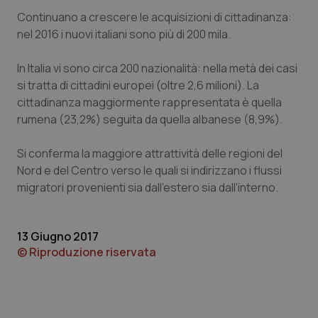
Continuano a crescere le acquisizioni di cittadinanza:
nel 2016 i nuovi italiani sono più di 200 mila.
In Italia vi sono circa 200 nazionalità: nella metà dei casi
si tratta di cittadini europei (oltre 2,6 milioni). La
tracking-sites-ironfish-
www.quotidianosanita.it
4
tracking-enable
settim
cittadinanza maggiormente rappresentata è quella
2 gior
rumena (23,2%) seguita da quella albanese (8,9%).
Si conferma la maggiore attrattività delle regioni del
Nord e del Centro verso le quali si indirizzano i flussi
tracking-sites-ironfish-
www.quotidianosanita.it
4
session-id
settim
migratori provenienti sia dall'estero sia dall'interno.
2 gior
13 Giugno 2017
_ga
1 anno
Google LLC
© Riproduzione riservata
mes
.quotidianosanita.it