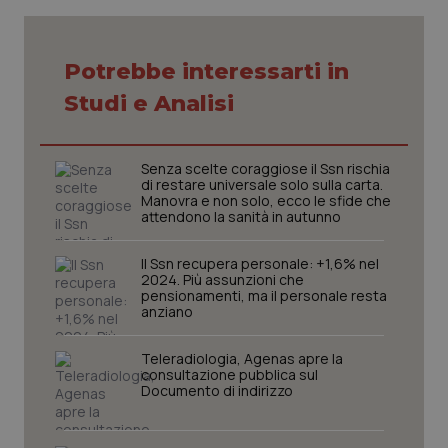
Potrebbe interessarti in
Studi e Analisi
Senza scelte coraggiose il Ssn rischia
di restare universale solo sulla carta.
Manovra e non solo, ecco le sfide che
attendono la sanità in autunno
Il Ssn recupera personale: +1,6% nel
2024. Più assunzioni che
pensionamenti, ma il personale resta
anziano
Teleradiologia, Agenas apre la
consultazione pubblica sul
Documento di indirizzo
PHPSESSID
Sessio
PHP.net
www.quotidianosanita.it