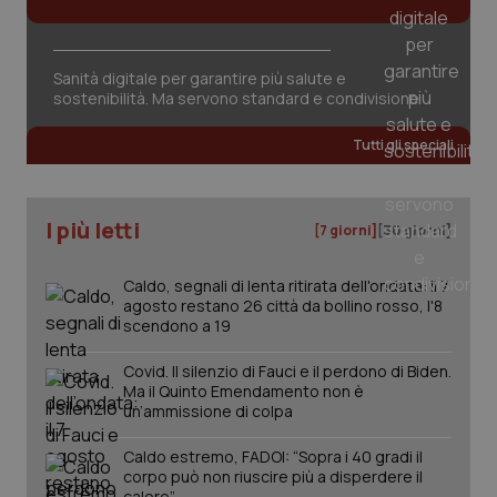
del
vid
inco
può
det
Sanità digitale per garantire più salute e
vis
sostenibilità. Ma servono standard e condivisione
web
uti
nuo
Tutti gli speciali
ver
dell
You
YSC
Sessione
Que
Google LLC
imp
I più letti
.youtube.com
[7 giorni]
[30 giorni]
You
ten
vis
Caldo, segnali di lenta ritirata dell'ondata: il 7
vid
agosto restano 26 città da bollino rosso, l'8
__Secure-
.youtube.com
5 mesi 4
Que
scendono a 19
ROLLOUT_TOKEN
settimane
imp
You
ges
Covid. Il silenzio di Fauci e il perdono di Biden.
del
Ma il Quinto Emendamento non è
e d
un’ammissione di colpa
per
del
ute
Caldo estremo, FADOI: “Sopra i 40 gradi il
tracking-sites-
www.quotidianosanita.it
4
Que
corpo può non riuscire più a disperdere il
ironfish-tracking-
settimane
imp
calore”