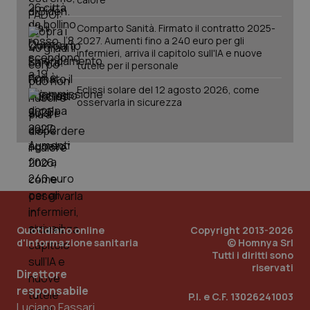
named-enable
2 giorni
dal
per 
sis
Comparto Sanità. Firmato il contratto 2025-
sol
2027. Aumenti fino a 240 euro per gli
ute
infermieri, arriva il capitolo sull'IA e nuove
ide
Wel
tutele per il personale
Eclissi solare del 12 agosto 2026, come
osservarla in sicurezza
Quotidiano online
Copyright 2013-2026
d'informazione sanitaria
© Homnya Srl
Tutti i diritti sono
riservati
Direttore
responsabile
P.I. e C.F. 13026241003
Luciano Fassari