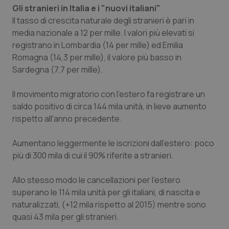
settim
.youtube.com
Gli stranieri in Italia e i "nuovi italiani"
Il tasso di crescita naturale degli stranieri è pari in
media nazionale a 12 per mille. I valori più elevati si
registrano in Lombardia (14 per mille) ed Emilia
Romagna (14,3 per mille), il valore più basso in
Sardegna (7,7 per mille).
Il movimento migratorio con l'estero fa registrare un
saldo positivo di circa 144 mila unità, in lieve aumento
rispetto all'anno precedente.
Aumentano leggermente le iscrizioni dall'estero: poco
più di 300 mila di cui il 90% riferite a stranieri.
CookieScriptConsent
5 mesi
CookieScript
settim
www.quotidianosanita.it
Allo stesso modo le cancellazioni per l'estero
superano le 114 mila unità per gli italiani, di nascita e
naturalizzati, (+12 mila rispetto al 2015) mentre sono
quasi 43 mila per gli stranieri.