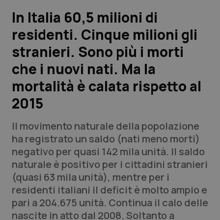
In Italia 60,5 milioni di
Scienza e Farmaci
residenti. Cinque milioni gli
stranieri. Sono più i morti
Studi e Analisi
che i nuovi nati. Ma la
Lettere al direttore
mortalità è calata rispetto al
Edizioni Regionali
2015
QS Pro
Il movimento naturale della popolazione
ha registrato un saldo (nati meno morti)
Professionisti Sanitari.AI
negativo per quasi 142 mila unità. Il saldo
naturale è positivo per i cittadini stranieri
(quasi 63 mila unità), mentre per i
Abruzzo
QS Pro Gold
residenti italiani il deficit è molto ampio e
QS Club
Newsletter
pari a 204.675 unità. Continua il calo delle
Basilicata
Artrite & artrosi
nascite in atto dal 2008. Soltanto a