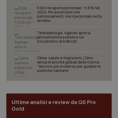
mese
cookie
VISITOR_INFO1_LIVE
5 mesi 4
Que
Google LLC
viene
settimane
imp
.youtube.com
Il Ssn recupera personale: +1,6% nel
utilizzato
You
2024. Più assunzioni che
da Google
ten
pensionamenti, ma il personale resta
Analytics
pre
anziano
per
del
mantener
vid
lo stato
inco
della
Teleradiologia, Agenas apre la
può
sessione.
det
consultazione pubblica sul
vis
Documento di indirizzo
web
uti
nuo
ver
Clima, salute e migrazioni. L’Oms
dell
lancia le priorità globali della ricerca:
You
“Servono più evidenze per guidare le
__Secure-YNID
.youtube.com
5 mesi 4
Que
politiche sanitarie”
settimane
imp
You
ten
pre
del
vid
inco
può
Ultime analisi e review da QS Pro
det
vis
Gold
web
uti
nuo