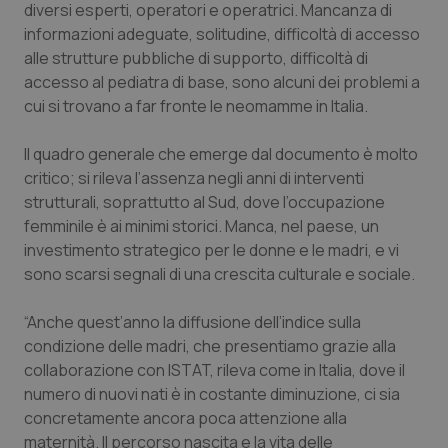
diversi esperti, operatori e operatrici. Mancanza di
informazioni adeguate, solitudine, difficoltà di accesso
alle strutture pubbliche di supporto, difficoltà di
accesso al pediatra di base, sono alcuni dei problemi a
cui si trovano a far fronte le neomamme in Italia.
Il quadro generale che emerge dal documento è molto
critico; si rileva l’assenza negli anni di interventi
strutturali, soprattutto al Sud, dove l’occupazione
CookieScriptConsent
5 mesi
CookieScript
settim
www.quotidianosanita.it
femminile è ai minimi storici. Manca, nel paese, un
investimento strategico per le donne e le madri, e vi
sono scarsi segnali di una crescita culturale e sociale.
“Anche quest’anno la diffusione dell’indice sulla
condizione delle madri, che presentiamo grazie alla
collaborazione con ISTAT, rileva come in Italia, dove il
numero di nuovi nati è in costante diminuzione, ci sia
concretamente ancora poca attenzione alla
maternità. Il percorso nascita e la vita delle