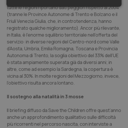
relative ai servizi per la prima infanzia pubblici. Quasi
tutte le regioni riportano dati peggiori rispetto al 2004
Necessari
Statistici
Marketing
(tranne le Province Autonome di Trento e Bolzano e il
Friuli Venezia Giulia, che, in controtendenza, hanno
registrato qualche miglioramento). Ancor più rilevante,
in Italia, è l’enorme squilibrio territoriale nell’offerta del
servizio: in diverse regioni del Centro-nord come Valle
d’Aosta, Umbria, Emilia Romagna, Toscana e Provincia
Necessari
Statistici
Marketing
Autonoma di Trento, la soglia obiettivo del 33% dell’UE
I cookie necessari contribuiscono a rendere fruibile il
è stata ampiamente superata già da diversi anni; in
sito web abilitandone funzionalità di base quali la
navigazione sulle pagine e l'accesso alle aree
altre, come ad esempio la Sardegna, la copertura è
protette del sito. Il sito web non è in grado di
vicina al 30%. In molte regioni del Mezzogiorno, invece,
funzionare correttamente senza questi cookie.
l’obiettivo risulta ancora lontano.
Nome
Fornitore
/
Dominio
Scaden
VISITOR_PRIVACY_METADATA
5 mesi
YouTube
Il sostegno alla natalità in 3 mosse
settim
.youtube.com
Il briefing diffuso da Save the Children offre quest’anno
anche un approfondimento qualitativo sulle difficoltà
più ricorrenti nel percorso nascita, con interviste a