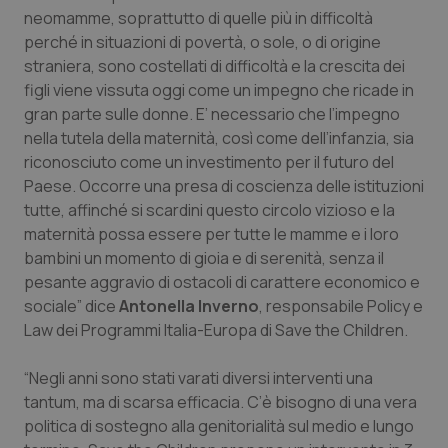
tracking-sites-ironfish-
www.quotidianosanita.it
4
neomamme, soprattutto di quelle più in difficoltà
tracking-enable
settim
2 gior
perché in situazioni di povertà, o sole, o di origine
straniera, sono costellati di difficoltà e la crescita dei
figli viene vissuta oggi come un impegno che ricade in
gran parte sulle donne. E’ necessario che l’impegno
tracking-sites-ironfish-
www.quotidianosanita.it
4
session-id
settim
nella tutela della maternità, così come dell’infanzia, sia
2 gior
riconosciuto come un investimento per il futuro del
Paese. Occorre una presa di coscienza delle istituzioni
tutte, affinché si scardini questo circolo vizioso e la
maternità possa essere per tutte le mamme e i loro
_ga
1 anno
Google LLC
mes
.quotidianosanita.it
bambini un momento di gioia e di serenità, senza il
pesante aggravio di ostacoli di carattere economico e
sociale” dice
Antonella Inverno
, responsabile Policy e
Law dei Programmi Italia-Europa di Save the Children.
“Negli anni sono stati varati diversi interventi una
tantum, ma di scarsa efficacia. C’è bisogno di una vera
politica di sostegno alla genitorialità sul medio e lungo