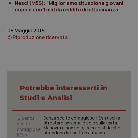
Nesci (M5S): “Miglioriamo situazione giovani
coppie con 1 mld da reddito di cittadinanza”
06 Maggio 2019
© Riproduzione riservata
_ga_KM60CM4NPH
.quotidianosanita.it
1 anno
mes
Potrebbe interessarti in
Studi e Analisi
Senza scelte coraggiose il Ssn rischia
di restare universale solo sulla carta.
Fornitore
/
Nome
Scadenza
Descrizion
Manovra e non solo, ecco le sfide che
Dominio
attendono la sanità in autunno
Nome
Fornitore
/
Dominio
Scadenza
Des
_ga_0VMQEQKQ1N
.quotidianosanita.it
1 anno 1
Questo