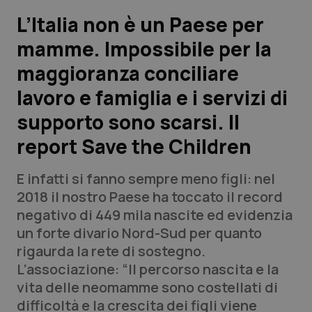
L’Italia non è un Paese per
Scienza e Farmaci
mamme. Impossibile per la
maggioranza conciliare
Studi e Analisi
lavoro e famiglia e i servizi di
Lettere al direttore
supporto sono scarsi. Il
Edizioni Regionali
report Save the Children
QS Pro
E infatti si fanno sempre meno figli: nel
2018 il nostro Paese ha toccato il record
Professionisti Sanitari.AI
negativo di 449 mila nascite ed evidenzia
un forte divario Nord-Sud per quanto
rigaurda la rete di sostegno.
Abruzzo
QS Pro Gold
L’associazione: “Il percorso nascita e la
QS Club
Newsletter
vita delle neomamme sono costellati di
Basilicata
Artrite & artrosi
difficoltà e la crescita dei figli viene