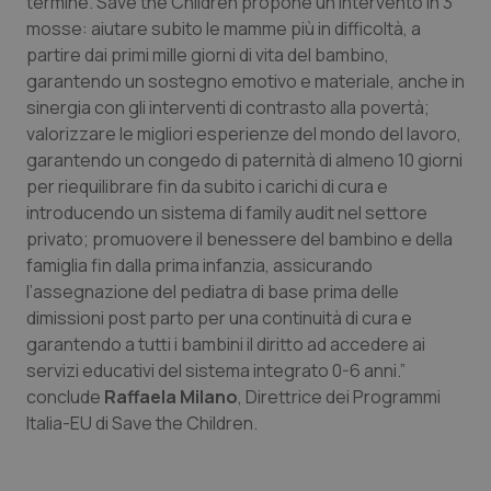
termine. Save the Children propone un intervento in 3
mosse: aiutare subito le mamme più in difficoltà, a
partire dai primi mille giorni di vita del bambino,
garantendo un sostegno emotivo e materiale, anche in
sinergia con gli interventi di contrasto alla povertà;
valorizzare le migliori esperienze del mondo del lavoro,
garantendo un congedo di paternità di almeno 10 giorni
per riequilibrare fin da subito i carichi di cura e
introducendo un sistema di family audit nel settore
privato; promuovere il benessere del bambino e della
famiglia fin dalla prima infanzia, assicurando
l’assegnazione del pediatra di base prima delle
dimissioni post parto per una continuità di cura e
PHPSESSID
Sessio
PHP.net
www.quotidianosanita.it
garantendo a tutti i bambini il diritto ad accedere ai
servizi educativi del sistema integrato 0-6 anni.”
conclude
Raffaela Milano
, Direttrice dei Programmi
Italia-EU di Save the Children.