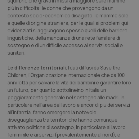
squilibrio che grava in misura maggiore sulle mamme
Salute orale & impianti
più in difficoltà: le donne che provengono da un
contesto socio-economico disagiato, le mamme sole
e quelle di origine straniera, per le quali ai problemi qui
Sangue & coagulazione
evidenziati si aggiungono spesso quelli delle barriere
linguistiche, della mancanza di una rete familiare di
Tiroide
sostegno e di un difficile accesso ai servizi sociali e
sanitari.
Tumore al seno
Le differenze territoriali.
I dati diffusi da Save the
Tumore ovarico
Children, l’Organizzazione internazionale che da 100
anni lotta per salvare la vita dei bambini e garantire loro
Tumori del Polmone & Testa Collo
un futuro, per quanto sottolineino in Italia un
peggioramento generale nel sostegno alle madri, in
Tumori gastrointestinali
particolare nell’area del lavoro e ancor di più dei servizi
all’infanzia, fanno emergere la notevole
diseguaglianza tra territori che hanno comunque
Ulcera & Reflusso
attivato politiche di sostegno, in particolare al lavoro
femminile e ai servizi (prevalentemente al nord), e
Vaccini