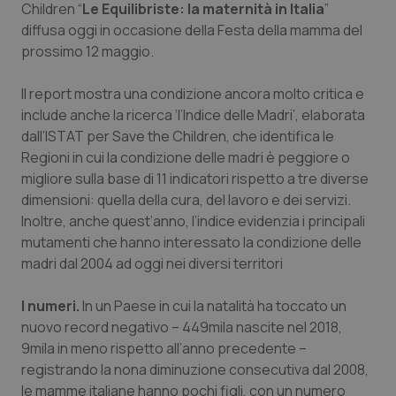
Children
“
Le Equilibriste: la maternità in Italia
”
diffusa oggi in occasione della Festa della mamma del
Piemonte
HIV
prossimo 12 maggio.
Provincia Autonoma di Bolzano
Infezioni & Febbre
Il report mostra una condizione ancora molto critica e
include anche la ricerca ‘l’Indice delle Madri’, elaborata
Provincia Autonoma di Trento
Ipertensione & Scompenso
dall’ISTAT per Save the Children, che identifica le
Regioni in cui la condizione delle madri è peggiore o
Puglia
Malattie rare
migliore sulla base di 11 indicatori rispetto a tre diverse
dimensioni: quella della cura, del lavoro e dei servizi.
Sardegna
Malattia di Crohn & Rettocolite Ulcerosa
Inoltre, anche quest’anno, l’indice evidenzia i principali
mutamenti che hanno interessato la condizione delle
Sicilia
Neuroscienze & patologie neurodegenerative
madri dal 2004 ad oggi nei diversi territori
I numeri.
Toscana
Obesità
In un Paese in cui la natalità ha toccato un
nuovo record negativo – 449mila nascite nel 2018,
9mila in meno rispetto all’anno precedente –
Umbria
Oftalmologia
registrando la nona diminuzione consecutiva dal 2008,
le mamme italiane hanno pochi figli, con un numero