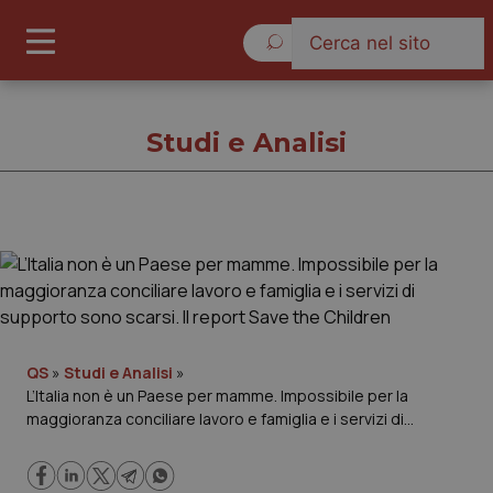
Domenica 9 Agosto 2026
Studi e Analisi
Studi e Analisi
Cronache
Governo e Parlamento
QS
»
Studi e Analisi
»
L’Italia non è un Paese per mamme. Impossibile per la
maggioranza conciliare lavoro e famiglia e i servizi di
Regioni e Asl
supporto sono scarsi. Il report Save the Children
Lavoro e Professioni