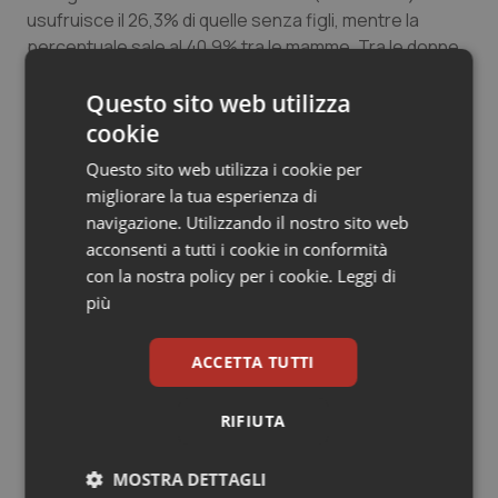
usufruisce il 26,3% di quelle senza figli, mentre la
percentuale sale al 40,9% tra le mamme. Tra le donne
con un figlio lavora part-time il 38,5%, tra quelle con
due figli il 42,9% e tra quelle con tre o più figli il 43,7%
Questo sito web utilizza
[10].
cookie
L’ultima area, quella che riguarda i servizi, permette di
Questo sito web utilizza i cookie per
esaminare l’offerta territoriale delle nostre regioni
migliorare la tua esperienza di
rispetto ai principali servizi educativi per l’infanzia.
navigazione. Utilizzando il nostro sito web
Ancora una volta, la provincia di Trento si attesta al
acconsenti a tutti i cookie in conformità
primo posto, seconda la Valle d’Aosta seguite da Friuli-
con la nostra policy per i cookie.
Leggi di
Venezia Giulia (3° posto), Provincia autonoma di
più
Bolzano (4°) e Toscana (5°). Per quanto riguarda i
servizi, è la Sicilia che si attesta all’ultimo posto
ACCETTA TUTTI
preceduta da Calabria (20°posto), Campania (19°),
Lazio, in ascesa di tre posti (18°), e Puglia (17°).
RIFIUTA
Dal 2004 ad oggi, si registra un costante
peggioramento dovuto in particolare alle carenze
MOSTRA DETTAGLI