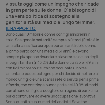
vissuta oggi come un impegno che ricade
Calabria
Asma & BPCO
in gran parte sulle donne. C’è bisogno di
una vera politica di sostegno alla
Campania
Car-T
genitorialità sul medio e lungo termine”.
IL RAPPORTO
Emilia-Romagna
Colesterolo & coronaropatie
Sono quasi 10 milioni le donne con figli minorenni in
Italia. Scelgono la maternità sempre più tardi (l’Italia è in
Friuli Venezia Giulia
Dermatite Atopica
cima alla classifica europea per anzianità delle donne
al primo parto con una media di 31 anni) e devono
Lazio
Diabete & glucometri
sempre più spesso rinunciare a lavorare a causa degli
impegni familiari (il 43,2% delle donne tra i 25 e i 49 anni
Liguria
Disturbi dell’umore
con figli minorenni risulta non occupata). Inoltre,
lamentano poco sostegno per chi decide di mettere al
Lombardia
Dolore
mondo un figlio e una scarsa rete di servizi per la prima
infanzia, che costringe buona parte del 40,9% di madri
Marche
Donna & Salute
con almeno un figlio a scegliere un regime di part-time
pur di continuare ad avere un’occupazione lavorativa.
Molise
Epatiti
Sono questi alcuni numeri dell’analisi di
Save the