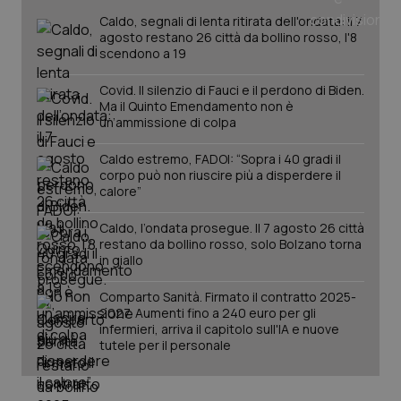
Caldo, segnali di lenta ritirata dell'ondata: il 7
agosto restano 26 città da bollino rosso, l'8
scendono a 19
Covid. Il silenzio di Fauci e il perdono di Biden.
Ma il Quinto Emendamento non è
un’ammissione di colpa
Caldo estremo, FADOI: “Sopra i 40 gradi il
corpo può non riuscire più a disperdere il
calore”
Caldo, l’ondata prosegue. Il 7 agosto 26 città
restano da bollino rosso, solo Bolzano torna
in giallo
Comparto Sanità. Firmato il contratto 2025-
2027. Aumenti fino a 240 euro per gli
infermieri, arriva il capitolo sull'IA e nuove
tutele per il personale