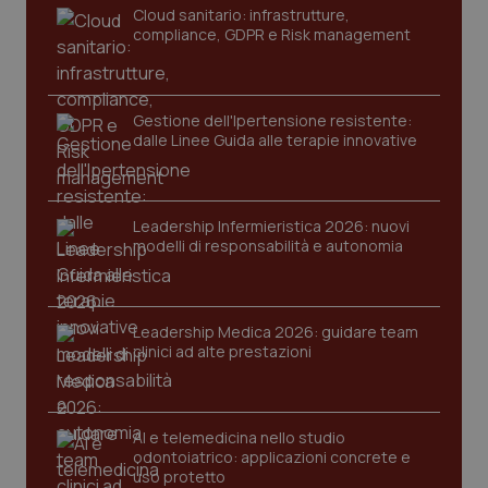
Cloud sanitario: infrastrutture,
ver
dell
compliance, GDPR e Risk management
You
YSC
Sessione
Que
Google LLC
imp
.youtube.com
You
Gestione dell'Ipertensione resistente:
ten
vis
dalle Linee Guida alle terapie innovative
vid
__Secure-
.youtube.com
5 mesi 4
Que
ROLLOUT_TOKEN
settimane
imp
You
Leadership Infermieristica 2026: nuovi
ges
modelli di responsabilità e autonomia
del
e d
per
del
ute
Leadership Medica 2026: guidare team
tracking-sites-
www.quotidianosanita.it
4
Que
clinici ad alte prestazioni
ironfish-tracking-
settimane
imp
named-enable
2 giorni
dal
per 
sis
sol
ute
AI e telemedicina nello studio
ide
odontoiatrico: applicazioni concrete e
Wel
uso protetto