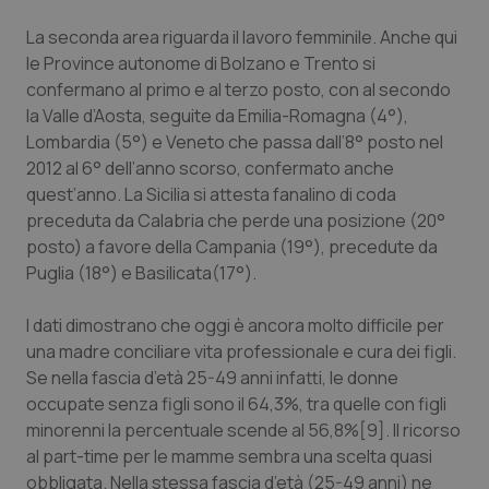
La seconda area riguarda il lavoro femminile. Anche qui
le Province autonome di Bolzano e Trento si
confermano al primo e al terzo posto, con al secondo
la Valle d’Aosta, seguite da Emilia-Romagna (4°),
Lombardia (5°) e Veneto che passa dall’8° posto nel
2012 al 6° dell’anno scorso, confermato anche
quest’anno. La Sicilia si attesta fanalino di coda
preceduta da Calabria che perde una posizione (20°
posto) a favore della Campania (19°), precedute da
Puglia (18°) e Basilicata(17°).
I dati dimostrano che oggi è ancora molto difficile per
una madre conciliare vita professionale e cura dei figli.
Se nella fascia d’età 25-49 anni infatti, le donne
occupate senza figli sono il 64,3%, tra quelle con figli
minorenni la percentuale scende al 56,8%[9]. Il ricorso
al part-time per le mamme sembra una scelta quasi
obbligata. Nella stessa fascia d’età (25-49 anni) ne