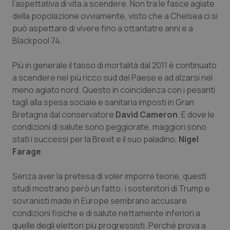
l’aspettativa di vita a scendere. Non tra le fasce agiate
Salute orale & impianti
della popolazione ovviamente, visto che a Chelsea ci si
può aspettare di vivere fino a ottantatre anni e a
Sangue & coagulazione
Blackpool 74.
Tiroide
Più in generale il tasso di mortalità dal 2011 è continuato
a scendere nel più ricco sud del Paese e ad alzarsi nel
meno agiato nord. Questo in coincidenza con i pesanti
Tumore al seno
tagli alla spesa sociale e sanitaria imposti in Gran
Bretagna dal conservatore
David Cameron
. E dove le
Tumore ovarico
condizioni di salute sono peggiorate, maggiori sono
stati i successi per la Brexit e il suo paladino,
Nigel
Tumori del Polmone & Testa Collo
Farage
.
Tumori gastrointestinali
Senza aver la pretesa di voler imporre teorie, questi
studi mostrano però un fatto: i sostenitori di Trump e
Ulcera & Reflusso
sovranisti made in Europe sembrano accusare
condizioni fisiche e di salute nettamente inferiori a
Vaccini
quelle degli elettori più progressisti. Perché prova a