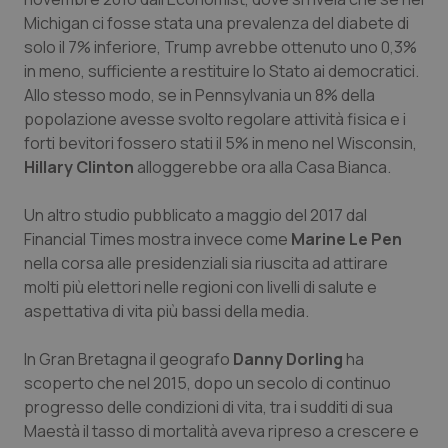
Valle D’Aosta
Oncodermatologia
Michigan ci fosse stata una prevalenza del diabete di
solo il 7% inferiore, Trump avrebbe ottenuto uno 0,3%
Veneto
Oncoematologia
in meno, sufficiente a restituire lo Stato ai democratici.
Allo stesso modo, se in Pennsylvania un 8% della
Oncologia & Nutrizione
popolazione avesse svolto regolare attività fisica e i
forti bevitori fossero stati il 5% in meno nel Wisconsin,
Psoriasi & pelle
Hillary Clinton
alloggerebbe ora alla Casa Bianca.
Quotidiano Cardiologia
Un altro studio pubblicato a maggio del 2017 dal
Financial Times
mostra invece come
Marine Le Pen
Quotidiano Chirurgia
nella corsa alle presidenziali sia riuscita ad attirare
molti più elettori nelle regioni con livelli di salute e
aspettativa di vita più bassi della media.
Quotidiano Oncologia
In Gran Bretagna il geografo
Danny Dorling
ha
Quotidiano Pediatria
scoperto che nel 2015, dopo un secolo di continuo
progresso delle condizioni di vita, tra i sudditi di sua
Rene & patologie urogenitali
Maestà il tasso di mortalità aveva ripreso a crescere e