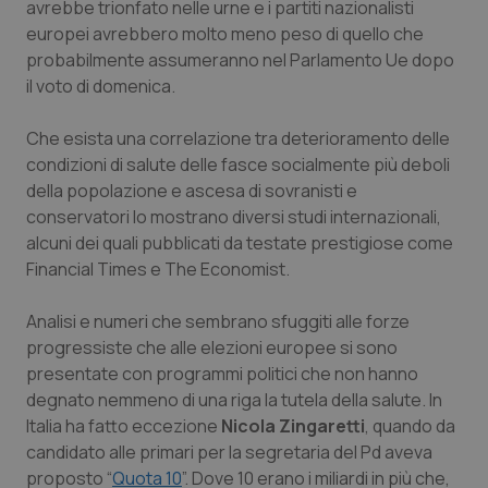
avrebbe trionfato nelle urne e i partiti nazionalisti
Calabria
Asma & BPCO
europei avrebbero molto meno peso di quello che
probabilmente assumeranno nel Parlamento Ue dopo
Campania
Car-T
il voto di domenica.
Emilia-Romagna
Colesterolo & coronaropatie
Che esista una correlazione tra deterioramento delle
condizioni di salute delle fasce socialmente più deboli
Friuli Venezia Giulia
Dermatite Atopica
della popolazione e ascesa di sovranisti e
conservatori lo mostrano diversi studi internazionali,
Lazio
Diabete & glucometri
alcuni dei quali pubblicati da testate prestigiose come
Financial Times
e
The Economist
.
Liguria
Disturbi dell’umore
Analisi e numeri che sembrano sfuggiti alle forze
progressiste che alle elezioni europee si sono
Lombardia
Dolore
presentate con programmi politici che non hanno
degnato nemmeno di una riga la tutela della salute. In
Marche
Donna & Salute
Italia ha fatto eccezione
Nicola Zingaretti
, quando da
candidato alle primari per la segretaria del Pd aveva
Molise
Epatiti
proposto “
Quota 10
”. Dove 10 erano i miliardi in più che,