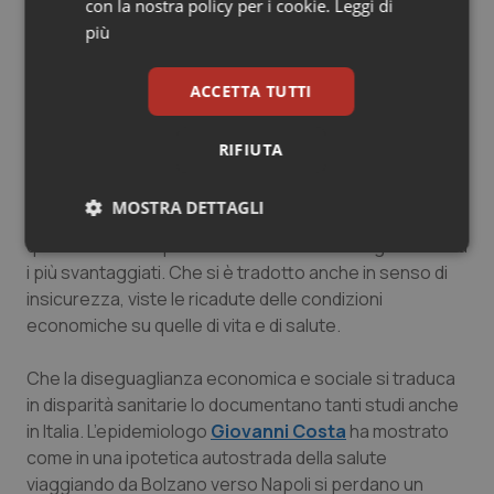
con la nostra policy per i cookie.
Leggi di
E come dimostrano le centinaia di statistiche raccolte
più
dall’economista
Thomas Piketty
nel monumentale “Il
capitale del XXI secolo”, questa immensa ricchezza
non si è accumulata con il lavoro ma con le rendite, che
ACCETTA TUTTI
si ricapitalizzano molto più velocemente del ritmo di
crescita dei salari, tanto da ricondurci alla società
RIFIUTA
di
rentier
di ottocentesca memoria, quando Balzac a
Flaubert descrivevano la ricchezza dei loro
MOSTRA DETTAGLI
personaggi non in base al reddito ma alla rendita. Tutto
questo ha ancor più alimentato il senso di ingiustizia tra
Necessari
Statistici
Marketing
i più svantaggiati. Che si è tradotto anche in senso di
insicurezza, viste le ricadute delle condizioni
economiche su quelle di vita e di salute.
Che la diseguaglianza economica e sociale si traduca
in disparità sanitarie lo documentano tanti studi anche
Necessari
Statistici
Marketing
in Italia. L’epidemiologo
Giovanni Costa
ha mostrato
I cookie necessari contribuiscono a rendere fruibile il
come in una ipotetica autostrada della salute
sito web abilitandone funzionalità di base quali la
viaggiando da Bolzano verso Napoli si perdano un
navigazione sulle pagine e l'accesso alle aree