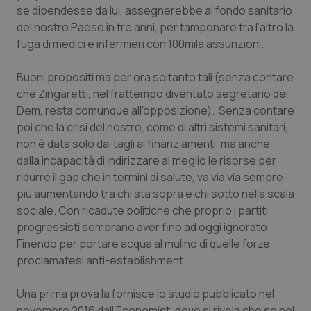
se dipendesse da lui, assegnerebbe al fondo sanitario
Piemonte
HIV
del nostro Paese in tre anni, per tamponare tra l’altro la
fuga di medici e infermieri con 100mila assunzioni.
Provincia Autonoma di Bolzano
Infezioni & Febbre
Buoni propositi ma per ora soltanto tali (senza contare
che Zingaretti, nel frattempo diventato segretario dei
Provincia Autonoma di Trento
Ipertensione & Scompenso
Dem, resta comunque all'opposizione). Senza contare
poi che la crisi del nostro, come di altri sistemi sanitari,
Puglia
Malattie rare
non è data solo dai tagli ai finanziamenti, ma anche
dalla incapacità di indirizzare al meglio le risorse per
Sardegna
Malattia di Crohn & Rettocolite Ulcerosa
ridurre il gap che in termini di salute, va via via sempre
più aumentando tra chi sta sopra e chi sotto nella scala
Sicilia
Neuroscienze & patologie neurodegenerative
sociale. Con ricadute politiche che proprio i partiti
progressisti sembrano aver fino ad oggi ignorato.
Toscana
Obesità
Finendo per portare acqua al mulino di quelle forze
proclamatesi anti-establishment.
Umbria
Oftalmologia
Una prima prova la fornisce lo studio pubblicato nel
novembre 2016 dall’
Economist,
dove si rivela che se nel