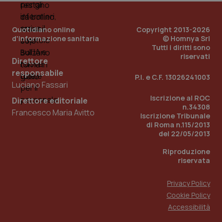
per
del
ute
Quotidiano online
Copyright 2013-2026
tracking-sites-
www.quotidianosanita.it
4
Que
d'informazione sanitaria
© Homnya Srl
ironfish-tracking-
settimane
imp
Tutti i diritti sono
named-enable
2 giorni
dal
per 
riservati
Direttore
sis
sol
responsabile
ute
P.I. e C.F. 13026241003
ide
Luciano Fassari
Wel
Iscrizione al ROC
Direttore editoriale
n.34308
Francesco Maria Avitto
Iscrizione Tribunale
di Roma n.115/2013
del 22/05/2013
Riproduzione
riservata
Privacy Policy
Cookie Policy
Accessibilità