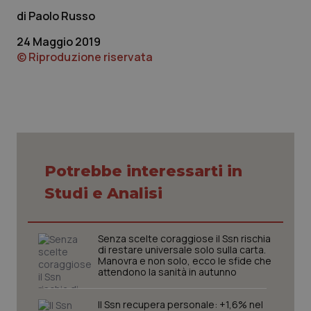
Paolo Russo
24 Maggio 2019
© Riproduzione riservata
tracking-sites-ironfish-
www.quotidianosanita.it
4
tracking-enable
settim
2 gior
Potrebbe interessarti in
Studi e Analisi
tracking-sites-ironfish-
www.quotidianosanita.it
4
session-id
settim
Senza scelte coraggiose il Ssn rischia
2 gior
di restare universale solo sulla carta.
Manovra e non solo, ecco le sfide che
attendono la sanità in autunno
Il Ssn recupera personale: +1,6% nel
_ga
1 anno
Google LLC