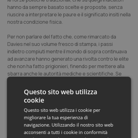
hanno da sempre basato scelte e proposte, senza
riuscire a interpretare le paure e il significato insiti nella
nostra condizione fisica.
Per non parlare del fatto che, come rimarcato da
Davies nel suo volume fresco di stampa, i passi
indietro compiuti mentre il mondo di sopra continuava
ad avanzare hanno generato una rivolta contro le elite
che non ha fatto prigionieri, finendo per mettere alla
sbarra anche le autorità mediche e scientifiche. Se
scienziati, statistici e tecnocrati documentano
razionalmente un progresso generale che io non
Questo sito web utilizza
percepisco sulla mia pelle la loro autorevolezza va a
cookie
farsi benedire.
Questo sito web utilizza i cookie per
migliorare la tua esperienza di
E’ il prezzo da pagare quando l’1% della popolazione
navigazione. Utilizzando il nostro sito web
possiede il 27% della ricchezza e lo 0,001 dei super-
acconsenti a tutti i cookie in conformità
Paperoni ha in mano oltre l’11% del patrimonio mondiale.