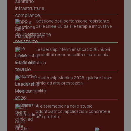
PHPSESSID
Sessio
PHP.net
www.quotidianosanita.it
Gestione dell'Ipertensione resistente:
dalle Linee Guida alle terapie innovative
Leadership Infermieristica 2026: nuovi
modelli di responsabilità e autonomia
Leadership Medica 2026: guidare team
clinici ad alte prestazioni
AI e telemedicina nello studio
odontoiatrico: applicazioni concrete e
uso protetto
_ga_KM60CM4NPH
.quotidianosanita.it
1 anno
mes