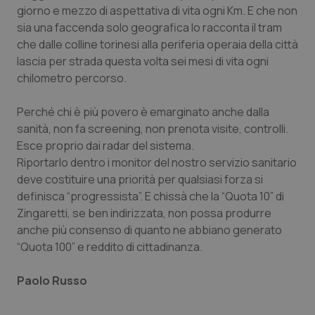
protette del sito. Il sito web non è in grado di
giorno e mezzo di aspettativa di vita ogni Km. E che non
funzionare correttamente senza questi cookie.
sia una faccenda solo geografica lo racconta il tram
Nome
Fornitore
/
Dominio
Scaden
che dalle colline torinesi alla periferia operaia della città
VISITOR_PRIVACY_METADATA
5 mesi
lascia per strada questa volta sei mesi di vita ogni
YouTube
settim
.youtube.com
chilometro percorso.
Perché chi è più povero è emarginato anche dalla
sanità, non fa screening, non prenota visite, controlli.
Esce proprio dai radar del sistema.
Riportarlo dentro i monitor del nostro servizio sanitario
deve costituire una priorità per qualsiasi forza si
definisca “progressista”. E chissà che la “Quota 10” di
Zingaretti, se ben indirizzata, non possa produrre
anche più consenso di quanto ne abbiano generato
“Quota 100” e reddito di cittadinanza.
Paolo Russo
CookieScriptConsent
5 mesi
CookieScript
settim
www.quotidianosanita.it