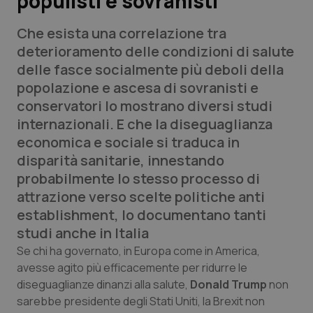
populisti e sovranisti
Che esista una correlazione tra
Scienza e Farmaci
deterioramento delle condizioni di salute
delle fasce socialmente più deboli della
Studi e Analisi
popolazione e ascesa di sovranisti e
conservatori lo mostrano diversi studi
Lettere al direttore
internazionali. E che la diseguaglianza
economica e sociale si traduca in
Edizioni Regionali
disparità sanitarie, innestando
probabilmente lo stesso processo di
QS Pro
attrazione verso scelte politiche anti
establishment, lo documentano tanti
Professionisti Sanitari.AI
studi anche in Italia
Abruzzo
QS Pro Gold
Se chi ha governato, in Europa come in America,
avesse agito più efficacemente per ridurre le
QS Club
Newsletter
diseguaglianze dinanzi alla salute,
Donald Trump
non
Basilicata
Artrite & artrosi
sarebbe presidente degli Stati Uniti, la Brexit non