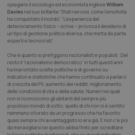
spiegarlo il sociologo ed economista inglese
William
Davies
nel suo brillante “Stati nervosi, come l’emotività
ha conquistato il mondo”. “L’esperienza del
deterioramento fisico – scrive – provoca il desiderio di
un tipo di gestione politica diversa, che metta da parte
esperti e tecnocrati”.
Che è quanto si prefiggono nazionalisti e populisti. Del
resto il “razionalismo democratico” in tutti questi anni
ha improntato scelte politiche e di governo su
indicatori e statistiche che hanno continuato a parlarci
di crescita del Pil, aumento dei redditi, miglioramento
delle condizioni di vita e della salute. Numeri nei quali
non si riconoscono gli abitanti del sempre più
popoloso mondo di sotto, quello di chi non si è sentito
nemmeno sfiorato da un progresso che ha favorito
quasi sempre chi avvantaggiato lo era già. E non c’è poi
da meravigliarsi se questo abbia finito per screditare
le forze politiche tradizionali, che su quegli indicatori