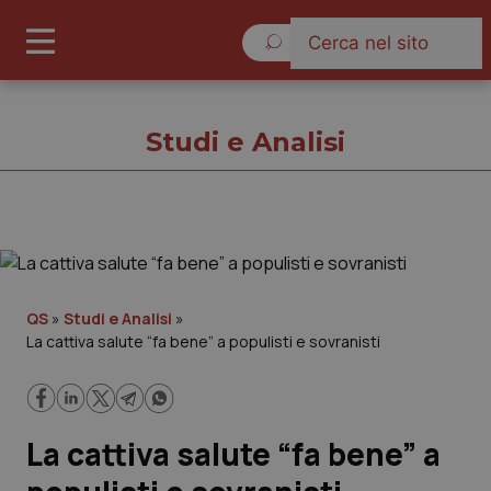
Sabato 8 Agosto 2026
Studi e Analisi
Studi e Analisi
Cronache
QS
»
Studi e Analisi
»
La cattiva salute “fa bene” a populisti e sovranisti
Governo e Parlamento
Regioni e Asl
La cattiva salute “fa bene” a
Lavoro e Professioni