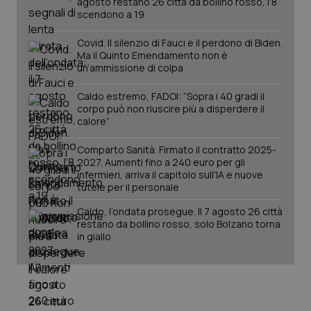
agosto restano 26 città da bollino rosso, l'8
scendono a 19
__Secure-YNID
.youtube.com
5 mesi 4
Que
settimane
imp
You
Covid. Il silenzio di Fauci e il perdono di Biden.
ten
pre
Ma il Quinto Emendamento non è
del
un’ammissione di colpa
vid
inco
può
Caldo estremo, FADOI: “Sopra i 40 gradi il
det
corpo può non riuscire più a disperdere il
vis
calore”
web
uti
nuo
Comparto Sanità. Firmato il contratto 2025-
ver
dell
2027. Aumenti fino a 240 euro per gli
You
infermieri, arriva il capitolo sull'IA e nuove
tutele per il personale
YSC
Sessione
Que
Google LLC
imp
.youtube.com
You
Caldo, l’ondata prosegue. Il 7 agosto 26 città
ten
restano da bollino rosso, solo Bolzano torna
vis
in giallo
vid
__Secure-
.youtube.com
5 mesi 4
Que
ROLLOUT_TOKEN
settimane
imp
You
ges
del
e d