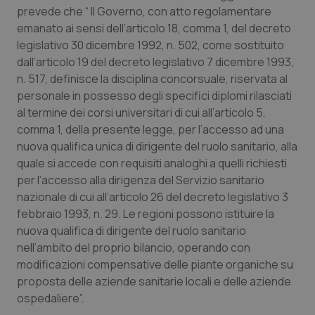
prevede che “ Il Governo, con atto regolamentare
Salute orale & impianti
emanato ai sensi dell’articolo 18, comma 1, del decreto
legislativo 30 dicembre 1992, n. 502, come sostituito
Sangue & coagulazione
dall’articolo 19 del decreto legislativo 7 dicembre 1993,
n. 517, definisce la disciplina concorsuale, riservata al
Tiroide
personale in possesso degli specifici diplomi rilasciati
al termine dei corsi universitari di cui all’articolo 5,
Tumore al seno
comma 1, della presente legge, per l’accesso ad una
nuova qualifica unica di dirigente del ruolo sanitario, alla
Tumore ovarico
quale si accede con requisiti analoghi a quelli richiesti
per l’accesso alla dirigenza del Servizio sanitario
nazionale di cui all’articolo 26 del decreto legislativo 3
Tumori del Polmone & Testa Collo
febbraio 1993, n. 29. Le regioni possono istituire la
nuova qualifica di dirigente del ruolo sanitario
Tumori gastrointestinali
nell’ambito del proprio bilancio, operando con
modificazioni compensative delle piante organiche su
Ulcera & Reflusso
proposta delle aziende sanitarie locali e delle aziende
ospedaliere”.
Vaccini