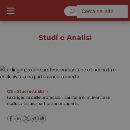
Sabato 8 Agosto 2026
Studi e Analisi
Studi e Analisi
Cronache
QS
»
Studi e Analisi
»
La dirigenza delle professioni sanitarie e l’indennità di
Governo e Parlamento
esclusività: una partita ancora aperta
Regioni e Asl
Lavoro e Professioni