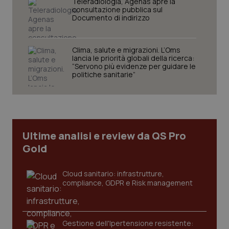
Teleradiologia, Agenas apre la
consultazione pubblica sul
Documento di indirizzo
Clima, salute e migrazioni. L’Oms
lancia le priorità globali della ricerca:
Fornitore
/
Nome
Scadenza
Descrizion
“Servono più evidenze per guidare le
Dominio
politiche sanitarie”
Nome
Fornitore
/
Dominio
Scadenza
Des
_ga_0VMQEQKQ1N
.quotidianosanita.it
1 anno 1
Questo
mese
cookie
VISITOR_INFO1_LIVE
5 mesi 4
Que
Google LLC
viene
settimane
imp
.youtube.com
utilizzato
You
da Google
ten
Analytics
pre
per
del
mantener
vid
Ultime analisi e review da QS Pro
lo stato
inco
Gold
della
può
sessione.
det
vis
web
Cloud sanitario: infrastrutture,
uti
compliance, GDPR e Risk management
nuo
ver
dell
You
__Secure-YNID
.youtube.com
5 mesi 4
Que
Gestione dell'Ipertensione resistente:
settimane
imp