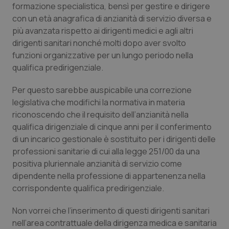
formazione specialistica, bensì per gestire e dirigere
Nome
Fornitore
/
Dominio
Scaden
con un età anagrafica di anzianità di servizio diversa e
VISITOR_PRIVACY_METADATA
5 mesi
YouTube
settim
più avanzata rispetto ai dirigenti medici e agli altri
.youtube.com
dirigenti sanitari nonché molti dopo aver svolto
funzioni organizzative per un lungo periodo nella
qualifica predirigenziale.
Per questo sarebbe auspicabile una correzione
legislativa che modifichi la normativa in materia
riconoscendo che il requisito dell’anzianità nella
qualifica dirigenziale di cinque anni per il conferimento
di un incarico gestionale è sostituito per i dirigenti delle
professioni sanitarie di cui alla legge 251/00 da una
positiva pluriennale anzianità di servizio come
dipendente nella professione di appartenenza nella
corrispondente qualifica predirigenziale.
CookieScriptConsent
5 mesi
CookieScript
settim
www.quotidianosanita.it
Non vorrei che l’inserimento di questi dirigenti sanitari
nell’area contrattuale della dirigenza medica e sanitaria