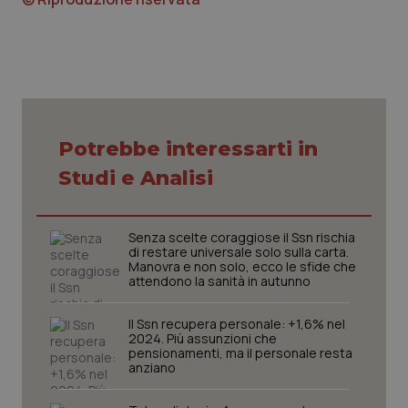
PHPSESSID
Sessio
PHP.net
www.quotidianosanita.it
Potrebbe interessarti in
Studi e Analisi
Senza scelte coraggiose il Ssn rischia
di restare universale solo sulla carta.
Manovra e non solo, ecco le sfide che
attendono la sanità in autunno
Il Ssn recupera personale: +1,6% nel
_ga_KM60CM4NPH
2024. Più assunzioni che
.quotidianosanita.it
1 anno
mes
pensionamenti, ma il personale resta
anziano