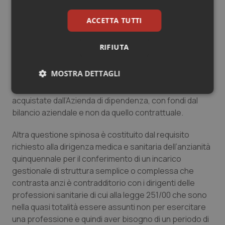
supporto all’attività libero-professionale intra moenia
della dirigenza medica e sanitaria, la può svolgere in
ACCETTA TUTTI
modalità di rapporto di lavoro a tempo parziale, e se
regolarmente autorizzata, in virtù del recente “decreto
RIFIUTA
legge bollette” dall’Azienda Sanitaria anche per i
dipendenti a tempo pieno ed infine le c.d. prestazioni
MOSTRA DETTAGLI
aggiuntive regolamentate a livello regionale sono
assimilabili a prestazioni libero professionali
Necessari
Statistici
Marketing
acquistate dall’Azienda di dipendenza, con fondi dal
bilancio aziendale e non da quello contrattuale.
Altra questione spinosa è costituito dal requisito
richiesto alla dirigenza medica e sanitaria dell’anzianità
quinquennale per il conferimento di un incarico
Necessari
Statistici
Marketing
gestionale di struttura semplice o complessa che
contrasta anzi è contradditorio con i dirigenti delle
I cookie necessari contribuiscono a rendere fruibile il
sito web abilitandone funzionalità di base quali la
professioni sanitarie di cui alla legge 251/00 che sono
navigazione sulle pagine e l'accesso alle aree
nella quasi totalità essere assunti non per esercitare
protette del sito. Il sito web non è in grado di
funzionare correttamente senza questi cookie.
una professione e quindi aver bisogno di un periodo di