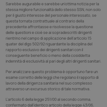
Valle D’Aosta
Oncodermatologia
Sarebbe augurabile e sarebbe un’ottima notizia per la
stessa migliore funzionalità dello stesso SSN, non solo
Veneto
Oncoematologia
per il giusto interesse del personale interessato, se
questa tornata contrattuale al contrario della
Oncologia & Nutrizione
precedente affrontasse e risolvesse la questione
delle questioni e cioè se ai sopradescritti dirigenti
Psoriasi & pelle
rientrino nel campo di applicazione dell’articolo 15
quater del dlgs 502/92 riguardante la disciplina del
rapporto esclusivo dei dirigenti sanitari con il
Quotidiano Cardiologia
conseguente beneficio o meno della cosiddetta
indennità di esclusività al pari degli altri dirigenti sanitari.
Quotidiano Chirurgia
Per analizzare questo problema è opportuno fare un
Quotidiano Oncologia
esame corretto delle leggi che regolano il rapporto di
lavoro della dirigenza sanitaria nel suo complesso
Quotidiano Pediatria
attraverso un excursus storico di tale normativa.
L’articolo 6 della legge 251/00 al secondo comma,
Rene & patologie urogenitali
confermato dall’identico articolo della legge 43/06,