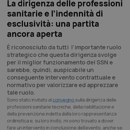
La dirigenza delle professioni
sanitarie e l’indennità di
Scienza e Farmaci
esclusività: una partita
Studi e Analisi
ancora aperta
Lettere al direttore
È riconosciuto da tutti l’importante ruolo
strategico che questa dirigenza svolge
Edizioni Regionali
per il miglior funzionamento del SSN e
sarebbe, quindi, auspicabile un
QS Pro
conseguente intervento contrattuale e
normativo per valorizzare ed apprezzare
Professionisti Sanitari.AI
tale ruolo.
Sono stato invitato al
convegno
sulla dirigenza delle
Abruzzo
QS Pro Gold
professioni sanitarie tecniche, della riabilitazione e
della prevenzione indetta dalla loro rappresentanza
QS Club
Newsletter
Basilicata
Artrite & artrosi
ordinistica e, su loro invito, mi sono trovato a dover
fare un intervento in conclusione dell’evento, anche se