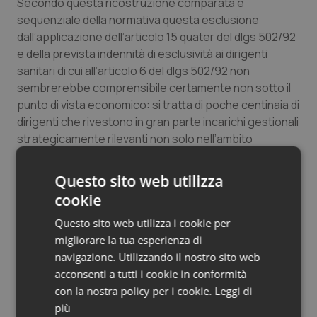
Secondo questa ricostruzione comparata e
sequenziale della normativa questa esclusione
dall’applicazione dell’articolo 15 quater del dlgs 502/92
e della prevista indennità di esclusività ai dirigenti
sanitari di cui all’articolo 6 del dlgs 502/92 non
sembrerebbe comprensibile certamente non sotto il
punto di vista economico: si tratta di poche centinaia di
dirigenti che rivestono in gran parte incarichi gestionali
strategicamente rilevanti non solo nell’ambito
dell’attività professionale di appartenenza ma anche
trasversale ad esempio direttori di distretto o nella
Questo sito web utilizza
stessa Direzione Aziendale come in Emilia Romagna e
cookie
altre Regioni si stanno orientando in tal senso.
Questo sito web utilizza i cookie per
Riguardo l’obiezione se gli esercenti le professioni
migliorare la tua esperienza di
sanitarie di cui alla richiamata legge 251/00 all’interno
navigazione. Utilizzando il nostro sito web
del rapporto di lavoro di dipendenza non dirigenziale
acconsenti a tutti i cookie in conformità
possano svolgere attività libero professionale o meno
con la nostra policy per i cookie.
Leggi di
è bene tener conto che oltre ad svolgere attività di
più