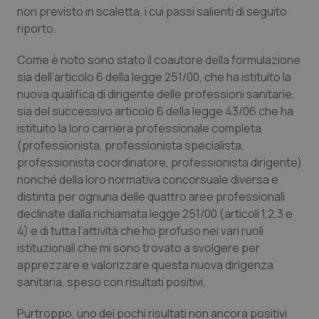
Calabria
Asma & BPCO
non previsto in scaletta, i cui passi salienti di seguito
riporto.
Campania
Car-T
Come è noto sono stato il coautore della formulazione
sia dell’articolo 6 della legge 251/00, che ha istituito la
Emilia-Romagna
Colesterolo & coronaropatie
nuova qualifica di dirigente delle professioni sanitarie,
sia del successivo articolo 6 della legge 43/06 che ha
Friuli Venezia Giulia
Dermatite Atopica
istituito la loro carriera professionale completa
(professionista, professionista specialista,
Lazio
Diabete & glucometri
professionista coordinatore, professionista dirigente)
nonché della loro normativa concorsuale diversa e
Liguria
Disturbi dell’umore
distinta per ognuna delle quattro aree professionali
declinate dalla richiamata legge 251/00 (articoli 1,2,3 e
4) e di tutta l’attività che ho profuso nei vari ruoli
Lombardia
Dolore
istituzionali che mi sono trovato a svolgere per
apprezzare e valorizzare questa nuova dirigenza
Marche
Donna & Salute
sanitaria, speso con risultati positivi.
Molise
Epatiti
Purtroppo, uno dei pochi risultati non ancora positivi