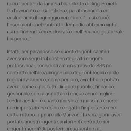
ricordi per loro la famosa barzelletta di Giggi Proietti
tra l’avvocato e il suo cliente, parafrasandola ed
edulcorando il linguaggio verrebbe: “….qui e cioè
l’inserimento nel contratto dei medici abbiamo vinto…
qui nell’indennità di esclusività e nell’incarico gestionale
hai perso…”
tracking-sites-ironfish-
www.quotidianosanita.it
4
Infatti, per paradosso se questi dirigenti sanitari
tracking-enable
settim
avessero seguito il destino degli altri dirigenti
2 gior
professionali, tecnici ed amministrativi del SSN nel
contratto dell’area dirigenziale degli enti locali e delle
regioni avrebbero, come per loro, avrebbero potuto
tracking-sites-ironfish-
www.quotidianosanita.it
4
avere, come è per tutti i dirigenti pubblici, l’incarico
session-id
settim
2 gior
gestionale senza aspettare i cinque anni e migliori
fondi aziendali…è quanto mai vera la massima cinese
non importa di che colore è il gatto l’importante che
catturi il topo…oppure alla Manzoni: fu vera gloria aver
_ga
1 anno
Google LLC
mes
.quotidianosanita.it
portato questi dirigenti sanitari nel contratto dei
dirigenti medici? Ai posteri l’ardua sentenza….