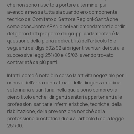
che non sono riuscito a portare a termine, pur
Piemonte
HIV
avendola messa tutta sia quando ero componente
tecnico del Comitato di Settore Regioni-Sanità che
Provincia Autonoma di Bolzano
Infezioni & Febbre
come consulente ARAN o nei vari emendamenti e ordini
del giorno fatti proporre dai gruppi parlamentari è la
questione della piena applicabilità dell’articolo 15 e
Provincia Autonoma di Trento
Ipertensione & Scompenso
seguenti del dlgs 502/92 ai dirigenti sanitari dei cui alle
successive leggi 251/00 e 43/06, avendo trovato
Puglia
Malattie rare
contrarietà da più parti.
Sardegna
Malattia di Crohn & Rettocolite Ulcerosa
Infatti, come è noto è in corso la attività negoziale per il
rinnovo dell’area contrattuale della dirigenza medica,
Sicilia
Neuroscienze & patologie neurodegenerative
veterinaria e sanitaria, nella quale sono compresi a
pieno titolo anche i dirigenti sanitari appartenenti alle
Toscana
Obesità
professioni sanitarie infermieristiche, tecniche, della
riabilitazione, della prevenzione nonché della
professione di ostetrica di cui all’articolo 6 della legge
Umbria
Oftalmologia
251/00.