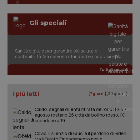
tracking-sites-
www.quotidianosanita.it
4
Que
ironfish-tracking-
settimane
imp
named-enable
2 giorni
dal
per 
Gli speciali
sis
sol
ute
ide
Wel
Sanità digitale per garantire più salute e
sostenibilità. Ma servono standard e condivisione
Tutti gli speciali
I più letti
[7 giorni]
[30 giorni]
Caldo, segnali di lenta ritirata dell'ondata: il 7
agosto restano 26 città da bollino rosso, l'8
scendono a 19
Covid. Il silenzio di Fauci e il perdono di Biden.
Ma il Quinto Emendamento non è