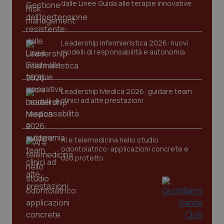
dalle Linee Guida alle terapie innovative
You
ten
pre
del
vid
inco
Leadership Infermieristica 2026: nuovi
può
modelli di responsabilità e autonomia
det
vis
web
uti
nuo
ver
Leadership Medica 2026: guidare team
dell
clinici ad alte prestazioni
You
YSC
Sessione
Que
Google LLC
imp
.youtube.com
You
ten
AI e telemedicina nello studio
vis
odontoiatrico: applicazioni concrete e
vid
uso protetto
__Secure-
.youtube.com
5 mesi 4
Que
ROLLOUT_TOKEN
settimane
imp
You
ges
del
e d
per
del
ute