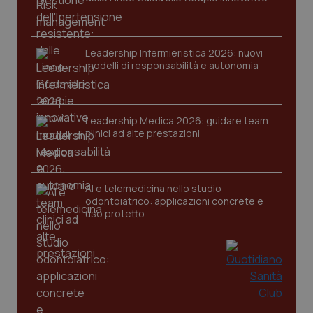
Leadership Infermieristica 2026: nuovi
modelli di responsabilità e autonomia
Leadership Medica 2026: guidare team
clinici ad alte prestazioni
PHPSESSID
Sessio
PHP.net
www.quotidianosanita.it
AI e telemedicina nello studio
odontoiatrico: applicazioni concrete e
uso protetto