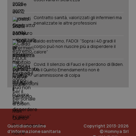
pre
per
del
mantener
vid
lo stato
inco
Contratto sanità, valorizzati gli infermieri ma
della
può
sessione.
det
penalizzate le altre professioni
vis
web
uti
nuo
Caldo estremo, FADOI: “Sopra i 40 gradi il
ver
corpo può non riuscire più a disperdere il
dell
calore”
You
__Secure-YNID
.youtube.com
5 mesi 4
Que
Covid. Il silenzio di Fauci e il perdono di Biden.
settimane
imp
You
Ma il Quinto Emendamento non è
ten
un’ammissione di colpa
pre
del
vid
inco
può
det
vis
web
uti
nuo
ver
dell
Quotidiano online
Copyright 2013-2026
You
d'informazione sanitaria
© Homnya Srl