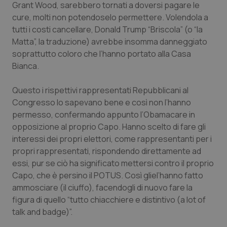
Valle D’Aosta
Oncodermatologia
Grant Wood, sarebbero tornati a doversi pagare le
cure, molti non potendoselo permettere. Volendola a
Veneto
Oncoematologia
tutti i costi cancellare, Donald Trump “Briscola” (o “la
Matta”, la traduzione) avrebbe insomma danneggiato
soprattutto coloro che l’hanno portato alla Casa
Oncologia & Nutrizione
Bianca.
Psoriasi & pelle
Questo i rispettivi rappresentati Repubblicani al
Congresso lo sapevano bene e così non l’hanno
Quotidiano Cardiologia
permesso, confermando appunto l’Obamacare in
opposizione al proprio Capo. Hanno scelto di fare gli
Quotidiano Chirurgia
interessi dei propri elettori, come rappresentanti per i
propri rappresentati, rispondendo direttamente ad
Quotidiano Oncologia
essi, pur se ciò ha significato mettersi contro il proprio
Capo, che è persino il POTUS. Così gliel’hanno fatto
Quotidiano Pediatria
ammosciare (il ciuffo), facendogli di nuovo fare la
figura di quello “tutto chiacchiere e distintivo (a lot of
talk and badge)”.
Rene & patologie urogenitali