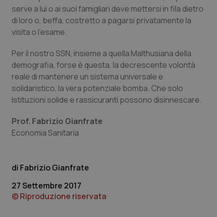
serve a lui o ai suoi famigliari deve mettersi in fila dietro
di loro o, beffa, costretto a pagarsi privatamente la
visita o l’esame.
Necessari
Statistici
Marketing
Per il nostro SSN, insieme a quella Malthusiana della
demografia, forse è questa, la decrescente volontà
I cookie necessari contribuiscono a rendere fruibile il
sito web abilitandone funzionalità di base quali la
reale di mantenere un sistema universale e
navigazione sulle pagine e l'accesso alle aree
solidaristico, la vera potenziale bomba. Che solo
protette del sito. Il sito web non è in grado di
funzionare correttamente senza questi cookie.
Istituzioni solide e rassicuranti possono disinnescare.
Nome
Fornitore
/
Dominio
Scaden
Prof. Fabrizio Gianfrate
VISITOR_PRIVACY_METADATA
5 mesi
YouTube
Economia Sanitaria
settim
.youtube.com
Fabrizio Gianfrate
27 Settembre 2017
© Riproduzione riservata