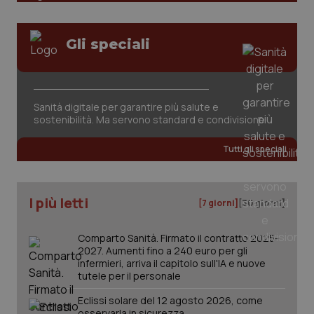
Gli speciali
_ga_KM60CM4NPH
.quotidianosanita.it
1 anno
Sanità digitale per garantire più salute e
mes
sostenibilità. Ma servono standard e condivisione
Tutti gli speciali
I più letti
[7 giorni]
[30 giorni]
Fornitore
/
Comparto Sanità. Firmato il contratto 2025-
Nome
Scadenza
Descrizion
Dominio
2027. Aumenti fino a 240 euro per gli
Nome
Fornitore
/
Dominio
Scadenza
Des
infermieri, arriva il capitolo sull'IA e nuove
_ga_0VMQEQKQ1N
.quotidianosanita.it
1 anno 1
Questo
tutele per il personale
mese
cookie
VISITOR_INFO1_LIVE
5 mesi 4
Que
Google LLC
viene
settimane
imp
.youtube.com
utilizzato
You
Eclissi solare del 12 agosto 2026, come
da Google
ten
osservarla in sicurezza
Analytics