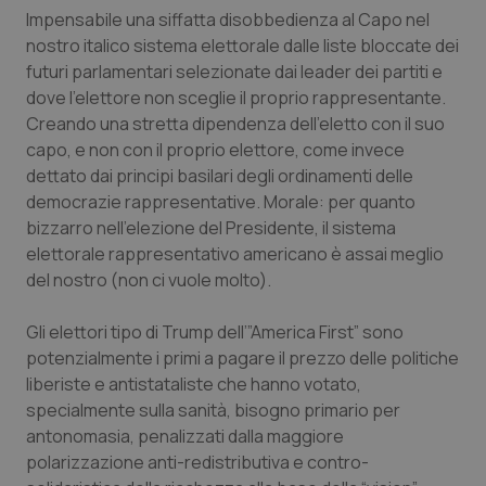
Impensabile una siffatta disobbedienza al Capo nel
Salute orale & impianti
nostro italico sistema elettorale dalle liste bloccate dei
futuri parlamentari selezionate dai leader dei partiti e
Sangue & coagulazione
dove l’elettore non sceglie il proprio rappresentante.
Creando una stretta dipendenza dell’eletto con il suo
Tiroide
capo, e non con il proprio elettore, come invece
dettato dai principi basilari degli ordinamenti delle
Tumore al seno
democrazie rappresentative. Morale: per quanto
bizzarro nell’elezione del Presidente, il sistema
Tumore ovarico
elettorale rappresentativo americano è assai meglio
del nostro (non ci vuole molto).
Tumori del Polmone & Testa Collo
Gli elettori tipo di Trump dell’”America First” sono
potenzialmente i primi a pagare il prezzo delle politiche
Tumori gastrointestinali
liberiste e antistataliste che hanno votato,
specialmente sulla sanità, bisogno primario per
Ulcera & Reflusso
antonomasia, penalizzati dalla maggiore
polarizzazione anti-redistributiva e contro-
Vaccini