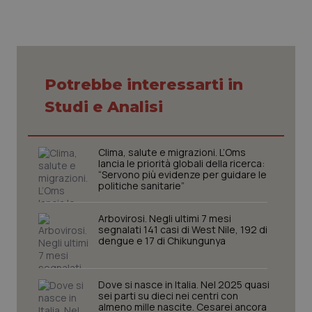
Potrebbe interessarti in
CookieScriptConsent
5 mesi
CookieScript
Studi e Analisi
settim
www.quotidianosanita.it
Clima, salute e migrazioni. L’Oms
lancia le priorità globali della ricerca:
“Servono più evidenze per guidare le
politiche sanitarie”
Arbovirosi. Negli ultimi 7 mesi
segnalati 141 casi di West Nile, 192 di
dengue e 17 di Chikungunya
tracking-sites-ironfish-
www.quotidianosanita.it
4
tracking-enable
settim
Dove si nasce in Italia. Nel 2025 quasi
2 gior
sei parti su dieci nei centri con
almeno mille nascite. Cesarei ancora