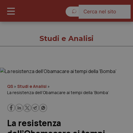
Venerdì 7 Agosto 2026
Studi e Analisi
Studi e Analisi
Cronache
QS
»
Studi e Analisi
»
La resistenza dell’Obamacare ai tempi della ‘Bomba’
Governo e Parlamento
Regioni e Asl
La resistenza
Lavoro e Professioni