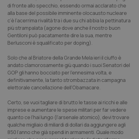
Calabria
Asma & BPCO
di fronte allo specchio, essendo ormai acclarato che
alla base del possibile imminente olocausto nucleare
c’è l’acerrima rivalità tra i due su chi abbia la pettinatura
Campania
Car-T
più strampalata (agone dove anche il nostro buon
Gentiloni può pacatamente dire la sua, mentre
Emilia-Romagna
Colesterolo & coronaropatie
Berlusconi è squalificato per doping).
Friuli Venezia Giulia
Dermatite Atopica
Solo che al Briatore della Grande Mela ieri il ciuffo è
andato clamorosamente giù quando i suoi Senatori del
Lazio
Diabete & glucometri
GOP gli hanno bocciato per l’ennesima volta, e
definitivamente, la tanto strombazzata in campagna
Liguria
Disturbi dell’umore
elettorale cancellazione dell’Obamacare.
Lombardia
Dolore
Certo, se vuoi tagliare di brutto le tasse ai ricchi e alle
imprese e aumentare le spese militari per far vedere
quanto ce l’hai lungo (l’arsenale atomico), devi trovare
Marche
Donna & Salute
qualche migliaio di miliardi di dollari da aggiungere agli
850 l’anno che già spendi in armamenti. Quale modo
Molise
Epatiti