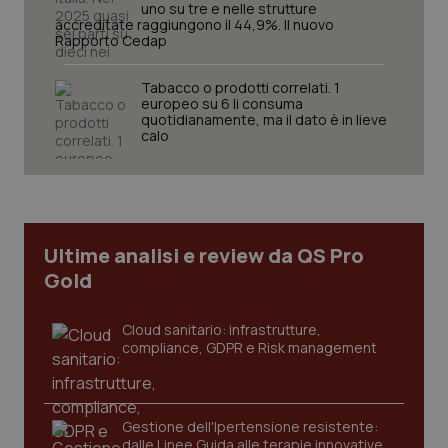
uno su tre e nelle strutture
accreditate raggiungono il 44,9%. Il nuovo
Rapporto Cedap
tracking-sites-ironfish-
www.quotidianosanita.it
4
session-id
settim
2 gior
Tabacco o prodotti correlati. 1
europeo su 6 li consuma
quotidianamente, ma il dato è in lieve
calo
_ga
1 anno
Google LLC
mes
.quotidianosanita.it
Ultime analisi e review da QS Pro
Gold
Cloud sanitario: infrastrutture,
compliance, GDPR e Risk management
Gestione dell'Ipertensione resistente:
dalle Linee Guida alle terapie innovative