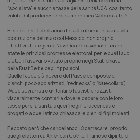
migliore che procurarseli tagliando l’odiata riforma
“socialista” e succhia tasse della sanità USA, così tanto
Piemonte
HIV
voluta dal predecessore democratico ‘Abbronzato’?
Provincia Autonoma di Bolzano
Infezioni & Febbre
E poi proprio l’abolizione di quella riforma, insieme alla
costruzione del muro col Messico, non proprio
Provincia Autonoma di Trento
Ipertensione & Scompenso
obiettivi strategici da New Deal roosveltiano, erano
state le principali promesse elettorali per le quali i suoi
Puglia
Malattie rare
elettori l’avevano votato proprio negli Stati chiave,
della Rust Belt e degli Appalachi.
Quelle fasce più povere del Paese composte di
Sardegna
Malattia di Crohn & Rettocolite Ulcerosa
bianchi poco scolarizzati, “rednecks” o “bluecollars”,
Wasp sovranisti e un tantino fascisti e razzisti,
Sicilia
Neuroscienze & patologie neurodegenerative
visceralmente contrari a dovere pagare con le loro
tasse pure la sanità a quei “negri” sfaccendati e
Toscana
Obesità
drogati o a quei latinos chiassosi e pieni di figli molesti.
Umbria
Oftalmologia
Peccato però che cancellando l’Obamacare, proprio
quegli elettori da American Gothic, il famoso dipinto di