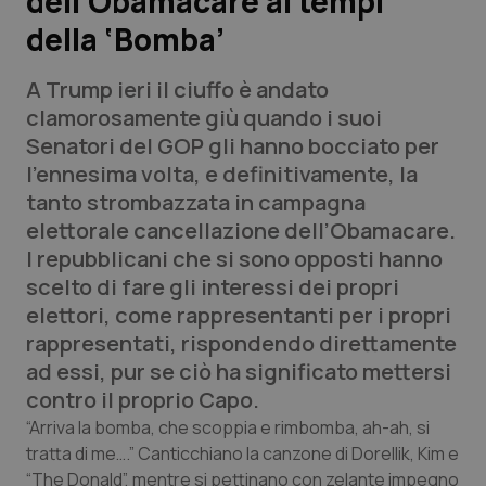
dell’Obamacare ai tempi
della ‘Bomba’
Scienza e Farmaci
A Trump ieri il ciuffo è andato
Studi e Analisi
clamorosamente giù quando i suoi
Senatori del GOP gli hanno bocciato per
Lettere al direttore
l’ennesima volta, e definitivamente, la
tanto strombazzata in campagna
Edizioni Regionali
elettorale cancellazione dell’Obamacare.
I repubblicani che si sono opposti hanno
QS Pro
scelto di fare gli interessi dei propri
elettori, come rappresentanti per i propri
Professionisti Sanitari.AI
rappresentati, rispondendo direttamente
ad essi, pur se ciò ha significato mettersi
Abruzzo
QS Pro Gold
contro il proprio Capo.
“Arriva la bomba, che scoppia e rimbomba, ah-ah, si
QS Club
Newsletter
Basilicata
Artrite & artrosi
tratta di me….” Canticchiano la canzone di Dorellik, Kim e
“The Donald”, mentre si pettinano con zelante impegno