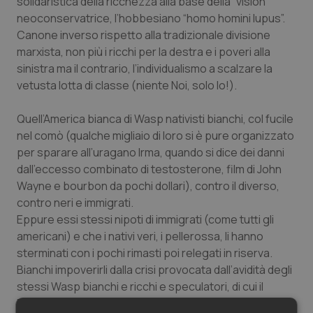
solidaristica della ricchezza alla base della “vision”
neoconservatrice, l’hobbesiano “homo homini lupus”.
Canone inverso rispetto alla tradizionale divisione
marxista, non più i ricchi per la destra e i poveri alla
sinistra ma il contrario, l’individualismo a scalzare la
vetusta lotta di classe (niente Noi, solo Io!).
Quell’America bianca di Wasp nativisti bianchi, col fucile
nel comò (qualche migliaio di loro si è pure organizzato
per sparare all’uragano Irma, quando si dice dei danni
dall’eccesso combinato di testosterone, film di John
Wayne e bourbon da pochi dollari), contro il diverso,
contro neri e immigrati.
Eppure essi stessi nipoti di immigrati (come tutti gli
americani) e che i nativi veri, i pellerossa, li hanno
sterminati con i pochi rimasti poi relegati in riserva.
Bianchi impoverirli dalla crisi provocata dall’avidità degli
stessi Wasp bianchi e ricchi e speculatori, di cui il
Presidente che hanno voluto è paradossalmente