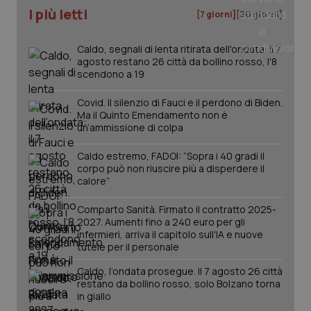
I più letti
[7 giorni]
[30 giorni]
Caldo, segnali di lenta ritirata dell'ondata: il 7
agosto restano 26 città da bollino rosso, l'8
scendono a 19
Covid. Il silenzio di Fauci e il perdono di Biden.
Ma il Quinto Emendamento non è
un’ammissione di colpa
Caldo estremo, FADOI: “Sopra i 40 gradi il
corpo può non riuscire più a disperdere il
calore”
Comparto Sanità. Firmato il contratto 2025-
2027. Aumenti fino a 240 euro per gli
infermieri, arriva il capitolo sull'IA e nuove
tutele per il personale
Caldo, l’ondata prosegue. Il 7 agosto 26 città
restano da bollino rosso, solo Bolzano torna
in giallo