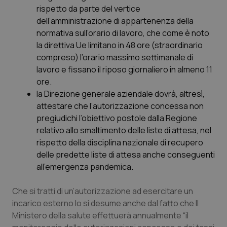
Valle D’Aosta
Oncodermatologia
rispetto da parte del vertice
dell’amministrazione di appartenenza della
Veneto
Oncoematologia
normativa sull’orario di lavoro, che come è noto
la direttiva Ue limitano in 48 ore (straordinario
Oncologia & Nutrizione
compreso) l’orario massimo settimanale di
lavoro e fissano il riposo giornaliero in almeno 11
Psoriasi & pelle
ore.
la Direzione generale aziendale dovrà, altresì,
attestare che l’autorizzazione concessa non
Quotidiano Cardiologia
pregiudichi l’obiettivo postole dalla Regione
relativo allo smaltimento delle liste di attesa, nel
Quotidiano Chirurgia
rispetto della disciplina nazionale di recupero
delle predette liste di attesa anche conseguenti
Quotidiano Oncologia
all’emergenza pandemica.
Quotidiano Pediatria
Che si tratti di un’autorizzazione ad esercitare un
incarico esterno lo si desume anche dal fatto che Il
Rene & patologie urogenitali
Ministero della salute effettuerà annualmente “il