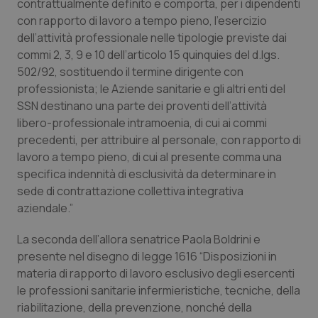
_ga
1 anno
Google LLC
contrattualmente definito e comporta, per i dipendenti
mes
.quotidianosanita.it
con rapporto di lavoro a tempo pieno, l’esercizio
dell’attività professionale nelle tipologie previste dai
commi 2, 3, 9 e 10 dell’articolo 15 quinquies del d.lgs.
502/92, sostituendo il termine dirigente con
professionista; le Aziende sanitarie e gli altri enti del
SSN destinano una parte dei proventi dell’attività
libero-professionale intramoenia, di cui ai commi
precedenti, per attribuire al personale, con rapporto di
lavoro a tempo pieno, di cui al presente comma una
specifica indennità di esclusività da determinare in
sede di contrattazione collettiva integrativa
aziendale.”
La seconda dell’allora senatrice Paola Boldrini e
presente nel disegno di legge 1616
“
Disposizioni in
materia di rapporto di lavoro esclusivo degli esercenti
le professioni sanitarie infermieristiche, tecniche, della
riabilitazione, della prevenzione, nonché della