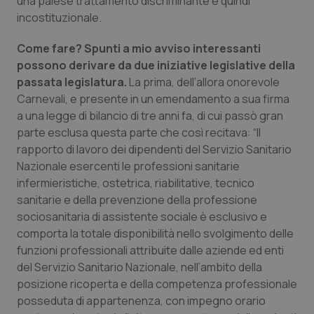
una palese trattamento discriminante e quindi
incostituzionale.
Come fare? Spunti a mio avviso interessanti
possono derivare da due iniziative legislative della
passata legislatura.
La prima, dell’allora onorevole
Carnevali, e presente in un emendamento a sua firma
a una legge di bilancio di tre anni fa, di cui passò gran
parte esclusa questa parte che così recitava:
“
Il
rapporto di lavoro dei dipendenti del Servizio Sanitario
tracking-sites-ironfish-
www.quotidianosanita.it
4
Nazionale esercenti le professioni sanitarie
tracking-enable
settim
2 gior
infermieristiche, ostetrica, riabilitative, tecnico
sanitarie e della prevenzione della professione
sociosanitaria di assistente sociale è esclusivo e
comporta la totale disponibilità nello svolgimento delle
tracking-sites-ironfish-
www.quotidianosanita.it
4
session-id
settim
funzioni professionali attribuite dalle aziende ed enti
2 gior
del Servizio Sanitario Nazionale, nell’ambito della
posizione ricoperta e della competenza professionale
posseduta di appartenenza, con impegno orario