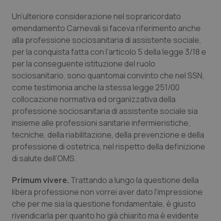
Un’ulteriore considerazione nel sopraricordato
emendamento Carnevali si faceva riferimento anche
alla professione sociosanitaria di assistente sociale,
per la conquista fatta con l’articolo 5 della legge 3/18 e
per la conseguente istituzione del ruolo
sociosanitario, sono quantomai convinto che nel SSN,
Fornitore
/
come testimonia anche la stessa legge 251/00
Nome
Scadenza
Descrizion
Dominio
collocazione normativa ed organizzativa della
Nome
Fornitore
/
Dominio
Scadenza
Des
_ga_0VMQEQKQ1N
.quotidianosanita.it
1 anno 1
Questo
professione sociosanitaria di assistente sociale sia
mese
cookie
VISITOR_INFO1_LIVE
5 mesi 4
Que
Google LLC
viene
settimane
imp
.youtube.com
insieme alle professioni sanitarie infermieristiche,
utilizzato
You
da Google
ten
tecniche, della riabilitazione, della prevenzione e della
Analytics
pre
professione di ostetrica, nel rispetto della definizione
per
del
mantener
vid
di salute dell’OMS.
lo stato
inco
della
può
sessione.
det
Primum vivere.
Trattando a lungo la questione della
vis
web
libera professione non vorrei aver dato l’impressione
uti
nuo
che per me sia la questione fondamentale, è giusto
ver
rivendicarla per quanto ho già chiarito ma è evidente
dell