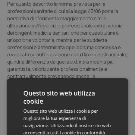
Per quanto descritto la norma prevista per le
professioni sanitarie di cui alla legge 43/06 pone la
normativa di riferimento maggiormente simile
all’opzione dell’esercizio professionale extra moenia
dei dirigenti medici e sanitari, che per questi ultimi è
un’opzione volontaria, mentre per le suddette
professioni è determinata
ope legis
ma concessa e
realizzata su autorizzazione della Direzione Aziendale,
quindi la differenzia da quella c.d, intra moenia più
garantista, valorizzante professionalmente e
contrattualmente prevedendo anche, la
corresponsione di un’indennità economica di
esclusività, il tutto escluso tassativamente dall’articolo
Questo sito web utilizza
13 del d,l.76/23.
cookie
Questo sito web utilizza i cookie per
Se, come si è realizzato nella recente stipula del CCNL
migliorare la tua esperienza di
del comparto sanità con il quale si è omogeneizzato il
navigazione. Utilizzando il nostro sito web
sistema degli incarichi professionali e gestionali
erga
acconsenti a tutti i cookie in conformità
omnes
i professionisti della salute in maniera