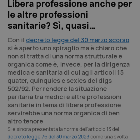
Libera professione anche per
le altre professioni
Scienza e Farmaci
sanitarie? Sì, quasi…
Studi e Analisi
Con il
decreto legge del 30 marzo scorso
Lettere al direttore
si è aperto uno spiraglio ma è chiaro che
non si tratta di una norma strutturale e
Edizioni Regionali
organica come è, invece, per la dirigenza
medica e sanitaria di cui agli articoli 15
QS Pro
quater, quinquies e sexies del dlgs
502/92. Per rendere la situazione
Professionisti Sanitari.AI
paritaria tra medici e altre professioni
sanitarie in tema di libera professione
Abruzzo
QS Pro Gold
servirebbe una norma organica di ben
altro tenore
QS Club
Newsletter
Basilicata
Artrite & artrosi
Si è sinora presentata la norma dell’articolo 13 del
decreto legge 76 del 30 marzo 2023
come una svolta