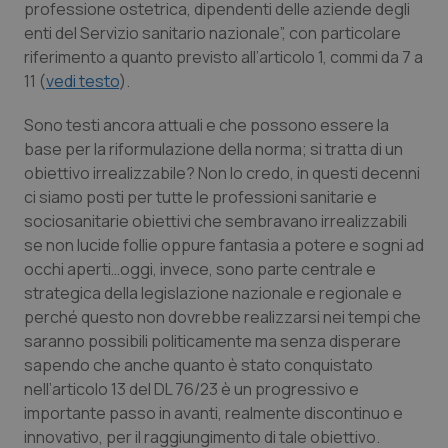
professione ostetrica, dipendenti delle aziende degli
enti del Servizio sanitario nazionale”,
con particolare
riferimento a quanto previsto all’articolo 1, commi da 7 a
PHPSESSID
Sessio
PHP.net
www.quotidianosanita.it
11 (
vedi testo
).
Sono testi ancora attuali e che possono essere la
base per la riformulazione della norma; si tratta di un
obiettivo irrealizzabile? Non lo credo, in questi decenni
ci siamo posti per tutte le professioni sanitarie e
sociosanitarie obiettivi che sembravano irrealizzabili
se non lucide follie oppure fantasia a potere e sogni ad
occhi aperti…oggi, invece, sono parte centrale e
strategica della legislazione nazionale e regionale e
perché questo non dovrebbe realizzarsi nei tempi che
saranno possibili politicamente ma senza disperare
sapendo che anche quanto è stato conquistato
nell’articolo 13 del DL 76/23 è un progressivo e
importante passo in avanti, realmente discontinuo e
_ga_KM60CM4NPH
.quotidianosanita.it
1 anno
innovativo, per il raggiungimento di tale obiettivo.
mes