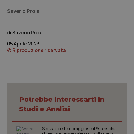
e d
per
Saverio Proia
del
ute
tracking-sites-
www.quotidianosanita.it
4
Que
ironfish-tracking-
settimane
imp
named-enable
2 giorni
dal
Saverio Proia
per 
sis
05 Aprile 2023
sol
ute
© Riproduzione riservata
ide
Wel
Potrebbe interessarti in
Studi e Analisi
Senza scelte coraggiose il Ssn rischia
di restare universale solo sulla carta.