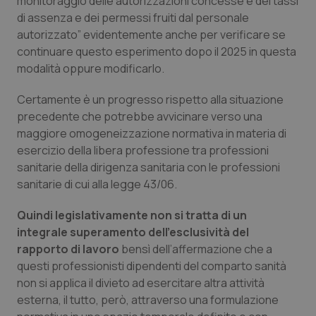
monitoraggio delle autorizzazioni concesse e dei tassi
Salute orale & impianti
di assenza e dei permessi fruiti dal personale
autorizzato” evidentemente anche per verificare se
continuare questo esperimento dopo il 2025 in questa
Sangue & coagulazione
modalità oppure modificarlo.
Tiroide
Certamente è un progresso rispetto alla situazione
precedente che potrebbe avvicinare verso una
Tumore al seno
maggiore omogeneizzazione normativa in materia di
esercizio della libera professione tra professioni
Tumore ovarico
sanitarie della dirigenza sanitaria con le professioni
sanitarie di cui alla legge 43/06.
Tumori del Polmone & Testa Collo
Quindi legislativamente non si tratta di un
integrale superamento dell’esclusività del
Tumori gastrointestinali
rapporto di lavoro
bensì dell’affermazione che a
questi professionisti dipendenti del comparto sanità
Ulcera & Reflusso
non si applica il divieto ad esercitare altra attività
esterna, il tutto, però, attraverso una formulazione
Vaccini