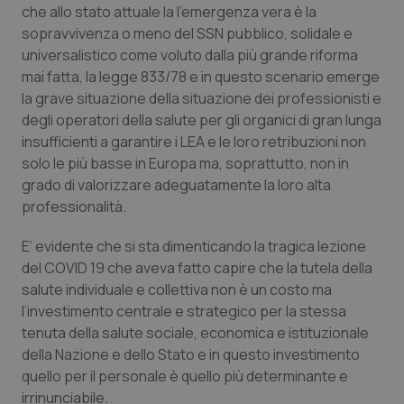
You
che allo stato attuale la l’emergenza vera è la
__Secure-YNID
.youtube.com
5 mesi 4
Que
sopravvivenza o meno del SSN pubblico, solidale e
settimane
imp
universalistico come voluto dalla più grande riforma
You
ten
mai fatta, la legge 833/78 e in questo scenario emerge
pre
del
la grave situazione della situazione dei professionisti e
vid
degli operatori della salute per gli organici di gran lunga
inco
può
insufficienti a garantire i LEA e le loro retribuzioni non
det
vis
solo le più basse in Europa ma, soprattutto, non in
web
uti
grado di valorizzare adeguatamente la loro alta
nuo
professionalità.
ver
dell
You
E’ evidente che si sta dimenticando la tragica lezione
YSC
Sessione
Que
Google LLC
del COVID 19 che aveva fatto capire che la tutela della
imp
.youtube.com
You
salute individuale e collettiva non è un costo ma
ten
vis
l’investimento centrale e strategico per la stessa
vid
tenuta della salute sociale, economica e istituzionale
__Secure-
.youtube.com
5 mesi 4
Que
della Nazione e dello Stato e in questo investimento
ROLLOUT_TOKEN
settimane
imp
You
quello per il personale è quello più determinante e
ges
irrinunciabile.
del