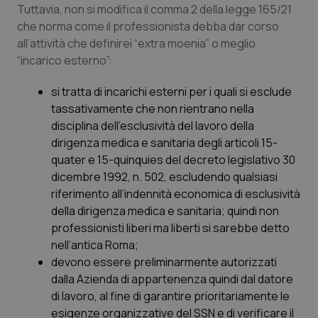
Tuttavia, non si modifica il comma 2 della legge 165/21
Piemonte
HIV
che norma come il professionista debba dar corso
all’attività che definirei “extra moenia” o meglio
“incarico esterno”:
Provincia Autonoma di Bolzano
Infezioni & Febbre
si tratta di incarichi esterni per i quali si esclude
Provincia Autonoma di Trento
Ipertensione & Scompenso
tassativamente che non rientrano nella
disciplina dell’esclusività del lavoro della
Puglia
Malattie rare
dirigenza medica e sanitaria degli articoli 15-
quater e 15-quinquies del decreto legislativo 30
Sardegna
Malattia di Crohn & Rettocolite Ulcerosa
dicembre 1992, n. 502, escludendo qualsiasi
riferimento all’indennità economica di esclusività
Sicilia
Neuroscienze & patologie neurodegenerative
della dirigenza medica e sanitaria; quindi non
professionisti liberi ma liberti si sarebbe detto
nell’antica Roma;
Toscana
Obesità
devono essere preliminarmente autorizzati
dalla Azienda di appartenenza quindi dal datore
Umbria
Oftalmologia
di lavoro, al fine di garantire prioritariamente le
esigenze organizzative del SSN e di verificare il