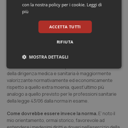
con la nostra policy per i cookie.
Leggi di
corrispondente al CCCNL della dirigenza medica e
più
sanitaria e cioè per ogni professionista del comparto
è previsto dopo il periodo di prova un incarico
professionale di base e successivamente un incarico
ACCETTA TUTTI
professionale di alta specialità o di professionista
esperto o specialista o un incarico organizzativo o
RIFIUTA
gestionale, altrettanto non si è realizzato per quanto
attiene il diritto ad esercitare la libera professione in
MOSTRA DETTAGLI
quanto è quanto mai evidente e lo riaffermo che
l’esercizio dell’attività libero professionale intra moenia
Necessari
Statistici
Marketing
della dirigenza medica e sanitaria è maggiormente
valorizzante normativamente ed economicamente
rispetto a quello extra moenia, quest’ultimo più
analogo a quello previsto per le professioni sanitarie
della legge 43/06 dalla norma in esame.
Necessari
Statistici
Marketing
Come dovrebbe essere invece la norma.
E’ noto il
mio orientamento, ormai storico, favorevole ad
I cookie necessari contribuiscono a rendere fruibile il
sito web abilitandone funzionalità di base quali la
estendere i medesimi diritti e doveri nell’esercizio della