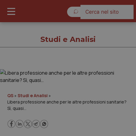
Sabato 8 Agosto 2026
Studi e Analisi
Studi e Analisi
Cronache
QS
»
Studi e Analisi
»
Libera professione anche per le altre professioni sanitarie?
Governo e Parlamento
Sì, quasi…
Regioni e Asl
Lavoro e Professioni