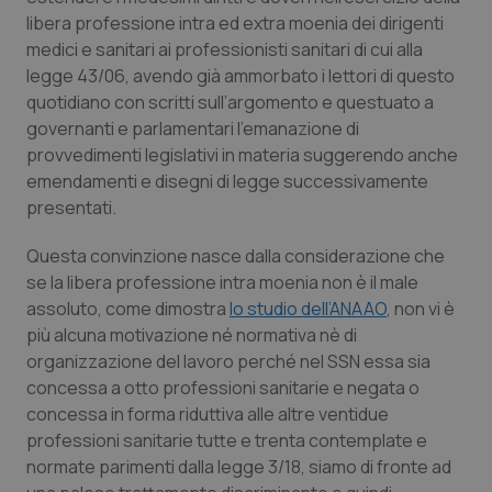
navigazione sulle pagine e l'accesso alle aree
libera professione intra ed extra moenia dei dirigenti
protette del sito. Il sito web non è in grado di
funzionare correttamente senza questi cookie.
medici e sanitari ai professionisti sanitari di cui alla
Nome
Fornitore
/
Dominio
Scaden
legge 43/06, avendo già ammorbato i lettori di questo
quotidiano con scritti sull’argomento e questuato a
VISITOR_PRIVACY_METADATA
5 mesi
YouTube
settim
.youtube.com
governanti e parlamentari l’emanazione di
provvedimenti legislativi in materia suggerendo anche
emendamenti e disegni di legge successivamente
presentati.
Questa convinzione nasce dalla considerazione che
se la libera professione intra moenia non è il male
assoluto, come dimostra
lo studio dell’ANAAO
, non vi è
più alcuna motivazione né normativa nè di
organizzazione del lavoro perché nel SSN essa sia
concessa a otto professioni sanitarie e negata o
concessa in forma riduttiva alle altre ventidue
professioni sanitarie tutte e trenta contemplate e
CookieScriptConsent
5 mesi
CookieScript
normate parimenti dalla legge 3/18, siamo di fronte ad
settim
www.quotidianosanita.it