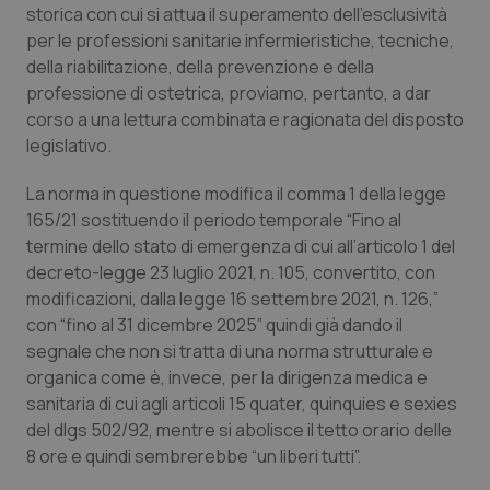
storica con cui si attua il superamento dell’esclusività
Calabria
Asma & BPCO
per le professioni sanitarie infermieristiche, tecniche,
della riabilitazione, della prevenzione e della
Campania
Car-T
professione di ostetrica, proviamo, pertanto, a dar
corso a una lettura combinata e ragionata del disposto
Emilia-Romagna
Colesterolo & coronaropatie
legislativo.
Friuli Venezia Giulia
Dermatite Atopica
La norma in questione modifica il comma 1 della legge
165/21 sostituendo il periodo temporale “Fino al
Lazio
Diabete & glucometri
termine dello stato di emergenza di cui all’articolo 1 del
decreto-legge 23 luglio 2021, n. 105, convertito, con
modificazioni, dalla legge 16 settembre 2021, n. 126,”
Liguria
Disturbi dell’umore
con “fino al 31 dicembre 2025” quindi già dando il
segnale che non si tratta di una norma strutturale e
Lombardia
Dolore
organica come è, invece, per la dirigenza medica e
sanitaria di cui agli articoli 15 quater, quinquies e sexies
Marche
Donna & Salute
del dlgs 502/92, mentre si abolisce il tetto orario delle
8 ore e quindi sembrerebbe “un liberi tutti”.
Molise
Epatiti