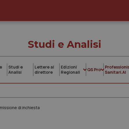
Studi e Analisi
e
Studi e
Lettere al
Edizioni
Professionis
QS Pro
Analisi
direttore
Regionali
Sanitari.AI
mmissione di inchiesta