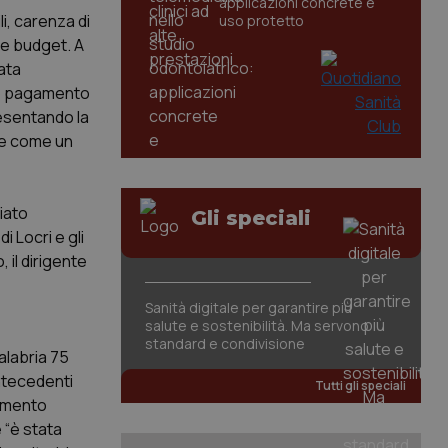
applicazioni concrete e
li, carenza di
uso protetto
 e budget. A
ata
ato pagamento
resentando la
ute come un
ziato
Gli speciali
i Locri e gli
 il dirigente
Sanità digitale per garantire più
salute e sostenibilità. Ma servono
standard e condivisione
alabria 75
 antecedenti
Tutti gli speciali
dimento
 “è stata