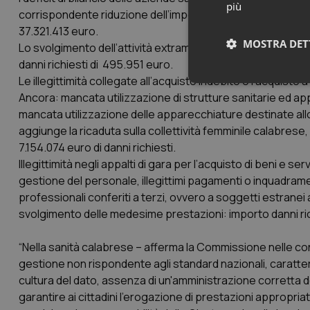
più
corrispondente riduzione dell’importo destinato all’ospeda
37.321.413 euro.
MOSTRA DET
Lo svolgimento dell’attività extramuraria non autorizzata d
danni richiesti di 495.951 euro.
Le illegittimità collegate all’acquisto indebito o l'acquisto
Neces
Ancora: mancata utilizzazione di strutture sanitarie ed app
mancata utilizzazione delle apparecchiature destinate all
aggiunge la ricaduta sulla collettività femminile calabrese,
7.154.074 euro di danni richiesti.
Illegittimità negli appalti di gara per l’acquisto di beni e ser
gestione del personale, illegittimi pagamenti o inquadramenti
professionali conferiti a terzi, ovvero a soggetti estranei 
I cookie necessari con
svolgimento delle medesime prestazioni: importo danni ri
e l'accesso alle aree 
Nome
“Nella sanità calabrese – afferma la Commissione nelle con
VISITOR_PRIVACY_
gestione non rispondente agli standard nazionali, caratteriz
cultura del dato, assenza di un'amministrazione corretta del
garantire ai cittadini l’erogazione di prestazioni appropria