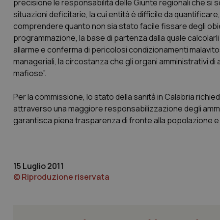
precisione le responsabilità delle Giunte regionali che si s
situazioni deficitarie, la cui entità è difficile da quantific
CookieScriptConse
comprendere quanto non sia stato facile fissare degli obiet
programmazione, la base di partenza dalla quale calcolarli 
allarme e conferma di pericolosi condizionamenti malavitosi
tracking-sites-ironf
manageriali, la circostanza che gli organi amministrativi di a
tracking-enable
mafiose”.
tracking-sites-ironf
session-id
Per la commissione, lo stato della sanità in Calabria richi
attraverso una maggiore responsabilizzazione degli ammini
_ga
garantisca piena trasparenza di fronte alla popolazione e
15 Luglio 2011
© Riproduzione riservata
PHPSESSID