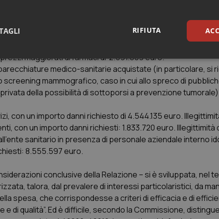
lizzazione pubblica hanno invece un importo di danni richiesti 
RIFIUTA
TAGLI
ACC
a parte di medici in rapporto di esclusività con l’azienda ha un
 a prezzi maggiorati di farmaci di 2.591.689 euro.
sari
Statistici
Mar
arecchiature medico-sanitarie acquistate (in particolare, si r
o screening mammografico, caso in cui allo spreco di pubbliche
 privata della possibilità di sottoporsi a prevenzione tumorale)
vizi, con un importo danni richiesto di 4.544.135 euro. Illegittimit
, con un importo danni richiesti: 1.833.720 euro. Illegittimità d
Necessari
Statistici
Marketing
all’ente sanitario in presenza di personale aziendale interno id
tribuiscono a rendere fruibile il sito web abilitandone funzionalità di base quali la nav
chiesti: 8.555.597 euro.
protette del sito. Il sito web non è in grado di funzionare correttamente senza questi coo
Fornitore
/
Dominio
Scadenza
Descrizione
siderazioni conclusive della Relazione – si è sviluppata, nel 
METADATA
5 mesi 4
Questo cookie viene utilizzato p
YouTube
zata, talora, dal prevalere di interessi particolaristici, da ma
settimane
scelte di consenso e privacy dell'
.youtube.com
la spesa, che corrispondesse a criteri di efficacia e di efficien
interazione con il sito. Registra i
del visitatore riguardo a varie pol
te e di qualità”. Ed è difficile, secondo la Commissione, disting
impostazioni sulla privacy, garan
preferenze siano onorate nelle se