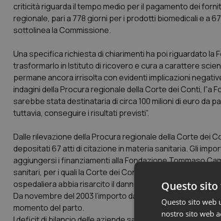
criticità riguarda il tempo medio per il pagamento dei fornito
regionale, pari a 778 giorni per i prodotti biomedicali e a 674
sottolinea la Commissione.
Una specifica richiesta di chiarimenti ha poi riguardato l
trasformarlo in Istituto di ricovero e cura a carattere scie
permane ancora irrisolta con evidenti implicazioni negative 
indagini della Procura regionale della Corte dei Conti, l”a
sarebbe stata destinataria di circa 100 milioni di euro da 
tuttavia, conseguire i risultati previsti”.
Dalle rilevazione della Procura regionale della Corte dei C
depositati 67 atti di citazione in materia sanitaria. Gli imp
aggiungersi i finanziamenti alla Fondazione Tommaso Campa
sanitari, per i quali la Corte dei Conti interviene con azion
ospedaliera abbia risarcito il danno a seguito di sentenza
Questo sito 
Da novembre del 2003 l’importo danni richiesti è di oltre 4 mi
Questo sito web ut
momento del parto.
nostro sito web ac
I deficit di bilancio delle aziende sanitarie provinciali, co