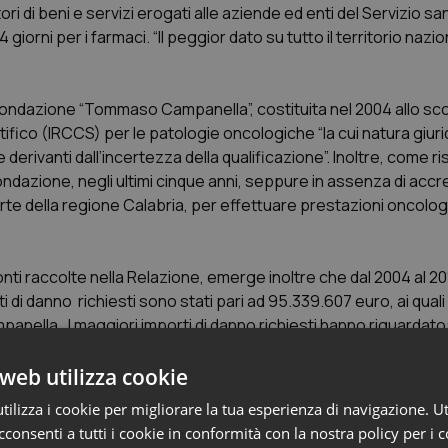
ri di beni e servizi erogati alle aziende ed enti del Servizio san
 giorni per i farmaci. “Il peggior dato su tutto il territorio nazio
a Fondazione “Tommaso Campanella”, costituita nel 2004 allo sc
ntifico (IRCCS) per le patologie oncologiche “la cui natura giuri
derivanti dall’incertezza della qualificazione”. Inoltre, come ri
 Fondazione, negli ultimi cinque anni, seppure in assenza di acc
parte della regione Calabria, per effettuare prestazioni oncolo
onti raccolte nella Relazione, emerge inoltre che dal 2004 al 20
orti di danno richiesti sono stati pari ad 95.339.607 euro, ai qua
nella. I maggiori importi di danno richiesti hanno riguardato:
e di rivalsa nei confronti responsabili quando l’Azienda sanitaria
 di condanna.
web utilizza cookie
lioni di euro, la metà riguardano invalidità che si sono verificat
ilizza i cookie per migliorare la tua esperienza di navigazione. Ut
consenti a tutti i cookie in conformità con la nostra policy per i 
n le case di cura private accreditate per prestazioni sanitarie se