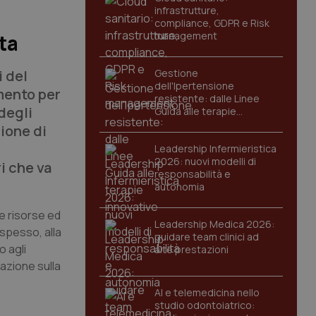
infrastrutture,
compliance, GDPR e Risk
management
ta
i del
Gestione
dell'Ipertensione
umento per
resistente: dalle Linee
 degli
Guida alle terapie
innovative
ione di
Leadership Infermieristica
2026: nuovi modelli di
i che va
responsabilità e
autonomia
e risorse ed
Leadership Medica 2026:
 spesso, alla
guidare team clinici ad
o agli
alte prestazioni
lazione sulla
AI e telemedicina nello
studio odontoiatrico: