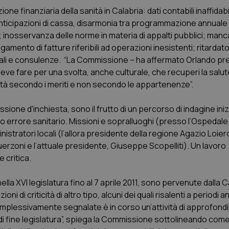
one finanziaria della sanità in Calabria: dati contabili inaffidabi
 anticipazioni di cassa, disarmonia tra programmazione annuale
i; inosservanza delle norme in materia di appalti pubblici; manc
gamento di fatture riferibili ad operazioni inesistenti; ritard
sionali e consulenze. “La Commissione – ha affermato Orlando p
deve fare per una svolta, anche culturale, che recuperi la sal
lità secondo i meriti e non secondo le appartenenze”.
sione d'inchiesta, sono il frutto di un percorso di indagine ini
to errore sanitario. Missioni e sopralluoghi (presso l’Ospedale d
istratori locali (l’allora presidente della regione Agazio Loiero,
uerzoni e l’attuale presidente, Giuseppe Scopelliti). Un lavoro
 critica.
la XVI legislatura fino al 7 aprile 2011, sono pervenute dalla C
oni di criticità di altro tipo, alcuni dei quali risalenti a periodi
complessivamente segnalate è in corso un’attività di approfon
di fine legislatura”, spiega la Commissione sottolineando come