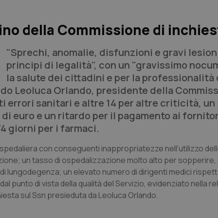
rino della Commissione di inchies
"Sprechi, anomalie, disfunzioni e gravi lesion
principi di legalità", con un "gravissimo noc
la salute dei cittadini e per la professionalità
ondo Leoluca Orlando, presidente della Commiss
errori sanitari e altre 14 per altre criticità, un
di euro e un ritardo per il pagamento ai fornitor
4 giorni per i farmaci.
spedaliera con conseguenti inappropriatezze nell’utilizzo dell
polazione; un tasso di ospedalizzazione molto alto per sopperire,
 di lungodegenza; un elevato numero di dirigenti medici rispett
al punto di vista della qualità del Servizio, evidenziato nella re
hiesta sul Ssn presieduta da Leoluca Orlando.