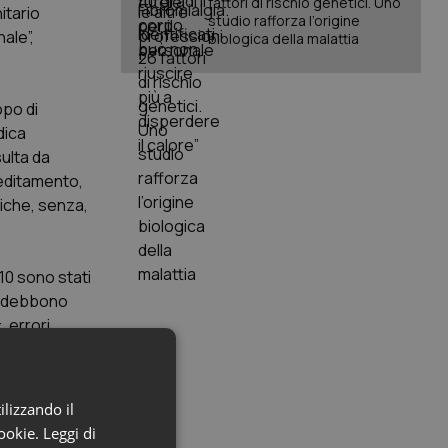
fattori di rischio genetici. Uno
itario
studio rafforza l’origine
nale”,
biologica della malattia
opo di
dica
sulta da
reditamento,
giche, senza,
10 sono stati
li debbono
 errori
 o
e al
ilizzando il
cookie.
Leggi di
nza