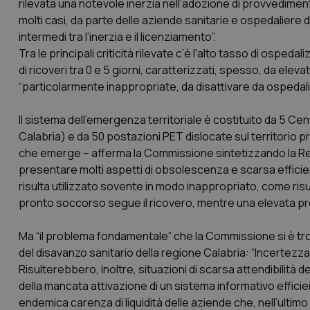
rilevata una notevole inerzia nell’adozione di provvedimenti d
molti casi, da parte delle aziende sanitarie e ospedaliere de
intermedi tra l’inerzia e il licenziamento”.
Tra le principali criticità rilevate c’è l'alto tasso di ospe
di ricoveri tra 0 e 5 giorni, caratterizzati, spesso, da ele
“particolarmente inappropriate, da disattivare da ospedali
ll sistema dell’emergenza territoriale è costituito da 5 C
Calabria) e da 50 postazioni PET dislocate sul territorio 
che emerge – afferma la Commissione sintetizzando la Rela
presentare molti aspetti di obsolescenza e scarsa efficien
risulta utilizzato sovente in modo inappropriato, come risu
pronto soccorso segue il ricovero, mentre una elevata prop
Ma “il problema fondamentale” che la Commissione si è trov
del disavanzo sanitario della regione Calabria: “Incertezza 
Risulterebbero, inoltre, situazioni di scarsa attendibilità d
della mancata attivazione di un sistema informativo efficien
endemica carenza di liquidità delle aziende che, nell’ulti