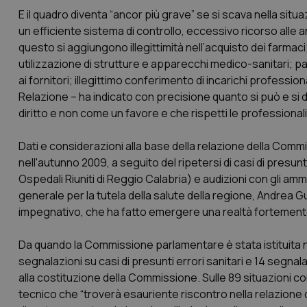
E il quadro diventa “ancor più grave” se si scava nella situazi
un efficiente sistema di controllo, eccessivo ricorso alle
questo si aggiungono illegittimità nell’acquisto dei farmac
utilizzazione di strutture e apparecchi medico-sanitari; pa
ai fornitori; illegittimo conferimento di incarichi profes
Relazione – ha indicato con precisione quanto si può e si 
diritto e non come un favore e che rispetti le professiona
Dati e considerazioni alla base della relazione della Commis
nell'autunno 2009, a seguito del ripetersi di casi di presun
Ospedali Riuniti di Reggio Calabria) e audizioni con gli ammin
generale per la tutela della salute della regione, Andrea G
impegnativo, che ha fatto emergere una realtà fortemente
Da quando la Commissione parlamentare è stata istituita nel
segnalazioni su casi di presunti errori sanitari e 14 segnalazi
alla costituzione della Commissione. Sulle 89 situazioni 
tecnico che “troverà esauriente riscontro nella relazione 