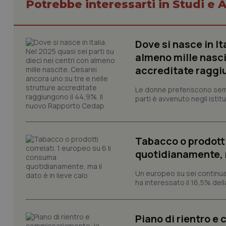
Potrebbe interessarti in Studi e A
_ga_KM60CM4NPH
Dove si nasce in It
almeno mille nasci
accreditate raggiu
Nome
Nome
VISITOR_INFO1_LIV
Le donne preferiscono sempre
_ga_0VMQEQKQ1N
parti è avvenuto negli istitut
__Secure-YNID
Tabacco o prodotti
quotidianamente, ma
YSC
Un europeo su sei continua
ha interessato il 16,5% dell
__Secure-
ROLLOUT_TOKEN
Piano di rientro e
tracking-sites-