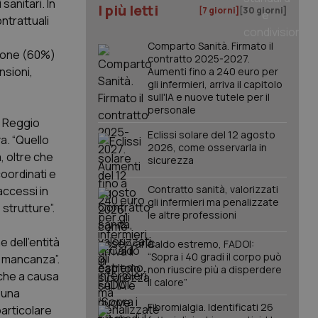
sanitari. In
I più letti
[7 giorni]
[30 giorni]
ontrattuali
Comparto Sanità. Firmato il
azione (60%)
contratto 2025-2027.
nsioni,
Aumenti fino a 240 euro per
gli infermieri, arriva il capitolo
sull'IA e nuove tutele per il
personale
e Reggio
Eclissi solare del 12 agosto
a. “Quello
2026, come osservarla in
, oltre che
sicurezza
oordinati e
Contratto sanità, valorizzati
accessi in
gli infermieri ma penalizzate
 strutture”.
le altre professioni
 dell’entità
Caldo estremo, FADOI:
“Sopra i 40 gradi il corpo può
si mancanza”.
non riuscire più a disperdere
anche a causa
il calore”
i una
Fibromialgia. Identificati 26
particolare