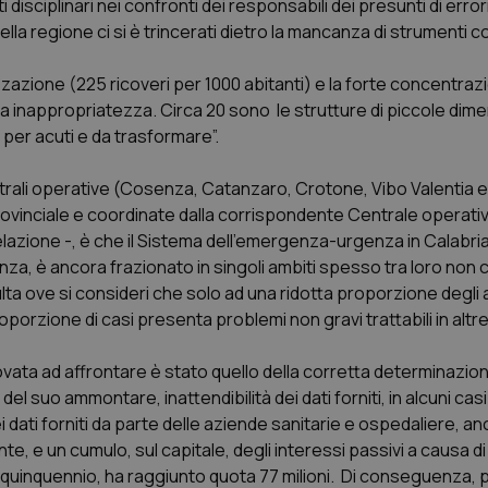
isciplinari nei confronti dei responsabili dei presunti di errori 
lla regione ci si è trincerati dietro la mancanza di strumenti c
dalizzazione (225 ricoveri per 1000 abitanti) e la forte concentr
vata inappropriatezza. Circa 20 sono le strutture di piccole dime
 per acuti e da trasformare”.
entrali operative (Cosenza, Catanzaro, Crotone, Vibo Valentia 
provinciale e coordinate dalla corrispondente Centrale operativ
zione -, è che il Sistema dell’emergenza-urgenza in Calabria
za, è ancora frazionato in singoli ambiti spesso tra loro non c
lta ove si consideri che solo ad una ridotta proporzione degli 
orzione di casi presenta problemi non gravi trattabili in altre
ata ad affrontare è stato quello della corretta determinazione
del suo ammontare, inattendibilità dei dati forniti, in alcuni ca
ei dati forniti da parte delle aziende sanitarie e ospedaliere, 
te, e un cumulo, sul capitale, degli interessi passivi a causa d
mo quinquennio, ha raggiunto quota 77 milioni. Di conseguenza, 