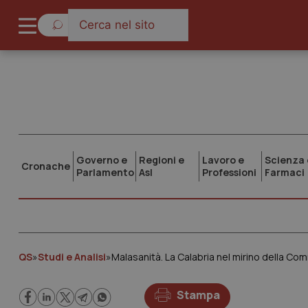
Governo e
Regioni e
Lavoro e
Scienza 
Cronache
Parlamento
Asl
Professioni
Farmaci
QS
»
Studi e Analisi
»
Malasanità. La Calabria nel mirino della Co
Stampa