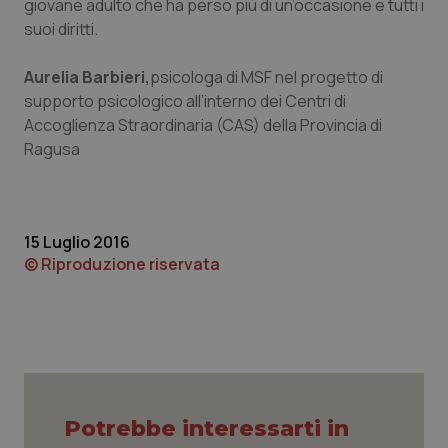
giovane adulto che ha perso più di un’occasione e tutti i
suoi diritti.
tracking-sites-ironfish-
www.quotidianosanita.it
4
Aurelia Barbieri,
psicologa di MSF nel progetto di
tracking-enable
settim
supporto psicologico all’interno dei Centri di
2 gior
Accoglienza Straordinaria (CAS) della Provincia di
Ragusa
tracking-sites-ironfish-
www.quotidianosanita.it
4
session-id
settim
2 gior
15 Luglio 2016
© Riproduzione riservata
_ga
1 anno
Google LLC
mes
.quotidianosanita.it
Potrebbe interessarti in