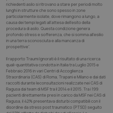
richiedenti asilo si ritrovano a stare per periodi molto
Piemonte
HIV
lunghi in strutture che sono spesso in zone
particolarmente isolate, dove rimangono a lungo, a
Provincia Autonoma di Bolzano
Infezioni & Febbre
causa dei tempi legati all’attesa dell’esito della
procedura di asilo. Questa condizione genera
profondo stress e sofferenza, che si somma all’esilio
Provincia Autonoma di Trento
Ipertensione & Scompenso
in una terra sconosciuta e alla mancanza di
prospettive”.
Puglia
Malattie rare
Il rapporto Traumi Ignorati è il risultato di una ricerca
Sardegna
Malattia di Crohn & Rettocolite Ulcerosa
quali-quantitativa condotta in Italia tra Luglio 2015 e
Febbraio 2016 in vari Centri di Accoglienza
Sicilia
Neuroscienze & patologie neurodegenerative
Straordinaria (CAS) di Roma, Trapani e Milano e dai dati
raccolti durante leconsultazioni realizzate nei CAS di
Toscana
Obesità
Ragusa dai team di MSF tra il 2014 e il 2015. Tra i 199
pazienti direttamente presi in carico da MSF nei CAS di
Umbria
Oftalmologia
Ragusa, il 42% presentava disturbi compatibili con il
disordine da stress post traumatico (PTSD) seguito