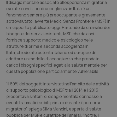
Il disagio mentale associato all’esperienza migratoria
Calabria
Asma & BPCO
e/o alle condizioni di accoglienza in Italia è un
fenomeno sempre più preoccupante e gravemente
Campania
Car-T
sottovalutato, avverte Medici Senza Frontiere (MSF) in
un rapporto pubblicato oggi. Partendo da un’analisi dei
Emilia-Romagna
Colesterolo & coronaropatie
bisogni e dei servizi esistenti, MSF, che da anni
fornisce supporto medico e psicologico nelle
Friuli Venezia Giulia
Dermatite Atopica
strutture di prima e seconda accoglienza in
Italia, chiede alle autorità italiane ed europee di
Lazio
Diabete & glucometri
adottare un modello di accoglienza che prenda in
carico i bisogni specifici legati alla salute mentale per
questa popolazione particolarmente vulnerabile.
Liguria
Disturbi dell’umore
“Il 60% dei soggetti intervistati nell’ambito delle attività
Lombardia
Dolore
di supporto psicologico di MSF tra il 2014 e il 2015
presentava sintomi di disagio mentale connesso a
Marche
Donna & Salute
eventi traumatici subiti prima o durante il percorso
migratorio”, spiega Silvia Mancini, esperta di salute
Molise
Epatiti
pubblica per MSF e curatrice dell’analisi. “Inoltre, i