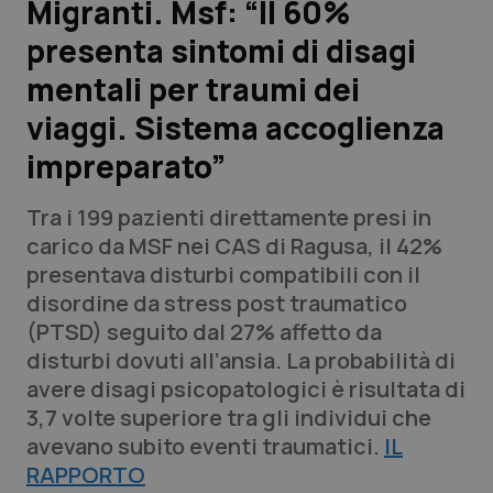
Migranti. Msf: “Il 60%
presenta sintomi di disagi
Scienza e Farmaci
mentali per traumi dei
Studi e Analisi
viaggi. Sistema accoglienza
impreparato”
Lettere al direttore
Tra i 199 pazienti direttamente presi in
Edizioni Regionali
carico da MSF nei CAS di Ragusa, il 42%
presentava disturbi compatibili con il
QS Pro
disordine da stress post traumatico
(PTSD) seguito dal 27% affetto da
Professionisti Sanitari.AI
disturbi dovuti all’ansia. La probabilità di
avere disagi psicopatologici è risultata di
Abruzzo
QS Pro Gold
3,7 volte superiore tra gli individui che
avevano subito eventi traumatici.
QS Club
Newsletter
IL
Basilicata
Artrite & artrosi
RAPPORTO