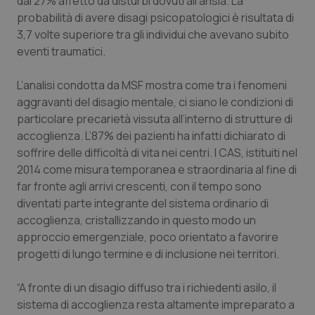
dal 27% affetto da disturbi dovuti all’ansia. La
Valle D’Aosta
Oncodermatologia
probabilità di avere disagi psicopatologici è risultata di
3,7 volte superiore tra gli individui che avevano subito
Veneto
Oncoematologia
eventi traumatici.
Oncologia & Nutrizione
L’analisi condotta da MSF mostra come tra i fenomeni
aggravanti del disagio mentale, ci siano le condizioni di
Psoriasi & pelle
particolare precarietà vissuta all’interno di strutture di
accoglienza. L’87% dei pazienti ha infatti dichiarato di
Quotidiano Cardiologia
soffrire delle difficoltà di vita nei centri. I CAS, istituiti nel
2014 come misura temporanea e straordinaria al fine di
Quotidiano Chirurgia
far fronte agli arrivi crescenti, con il tempo sono
diventati parte integrante del sistema ordinario di
accoglienza, cristallizzando in questo modo un
Quotidiano Oncologia
approccio emergenziale, poco orientato a favorire
progetti di lungo termine e di inclusione nei territori.
Quotidiano Pediatria
“A fronte di un disagio diffuso tra i richiedenti asilo, il
Rene & patologie urogenitali
sistema di accoglienza resta altamente impreparato a