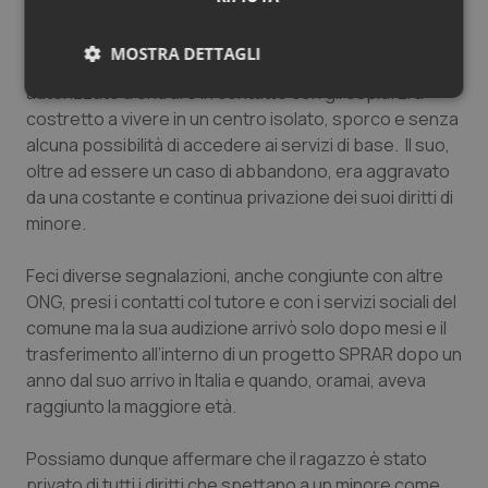
sempre più lontana e poco credibile. Ad aggravare il
tutto, nel centro, erano successi episodi di violenza e
MOSTRA DETTAGLI
nessun operatore, da quel momento, era stato
autorizzato a entrare in contatto con gli ospiti. Era
Necessari
Statistici
Marketing
costretto a vivere in un centro isolato, sporco e senza
alcuna possibilità di accedere ai servizi di base. Il suo,
oltre ad essere un caso di abbandono, era aggravato
da una costante e continua privazione dei suoi diritti di
minore.
Necessari
Statistici
Marketing
Feci diverse segnalazioni, anche congiunte con altre
I cookie necessari contribuiscono a rendere fruibile il
ONG, presi i contatti col tutore e con i servizi sociali del
sito web abilitandone funzionalità di base quali la
comune ma la sua audizione arrivò solo dopo mesi e il
navigazione sulle pagine e l'accesso alle aree
protette del sito. Il sito web non è in grado di
trasferimento all’interno di un progetto SPRAR dopo un
funzionare correttamente senza questi cookie.
anno dal suo arrivo in Italia e quando, oramai, aveva
Nome
Fornitore
/
Dominio
Scaden
raggiunto la maggiore età.
VISITOR_PRIVACY_METADATA
5 mesi
YouTube
settim
.youtube.com
Possiamo dunque affermare che il ragazzo è stato
privato di tutti i diritti che spettano a un minore come