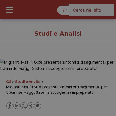
Lunedì 10 Agosto 2026
Studi e Analisi
Studi e Analisi
Cronache
QS
»
Studi e Analisi
»
Migranti. Msf: “Il 60% presenta sintomi di disagi mentali per
Governo e Parlamento
traumi dei viaggi. Sistema accoglienza impreparato”
Regioni e Asl
Lavoro e Professioni