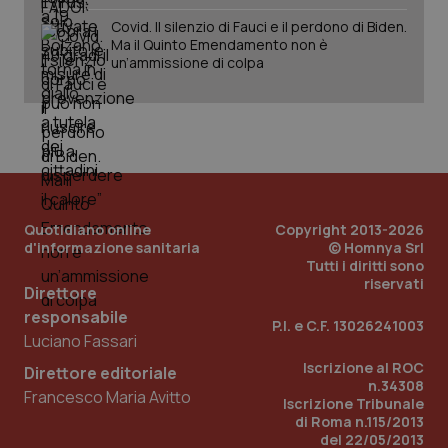
ute
Covid. Il silenzio di Fauci e il perdono di Biden.
ide
Wel
Ma il Quinto Emendamento non è
un’ammissione di colpa
Quotidiano online
Copyright 2013-2026
d'informazione sanitaria
© Homnya Srl
Tutti i diritti sono
riservati
Direttore
responsabile
P.I. e C.F. 13026241003
Luciano Fassari
Iscrizione al ROC
Direttore editoriale
n.34308
Francesco Maria Avitto
Iscrizione Tribunale
di Roma n.115/2013
del 22/05/2013