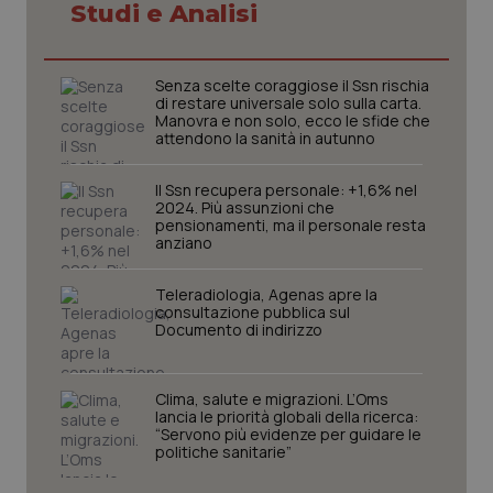
Studi e Analisi
Senza scelte coraggiose il Ssn rischia
di restare universale solo sulla carta.
Manovra e non solo, ecco le sfide che
attendono la sanità in autunno
Il Ssn recupera personale: +1,6% nel
2024. Più assunzioni che
pensionamenti, ma il personale resta
anziano
Teleradiologia, Agenas apre la
consultazione pubblica sul
Documento di indirizzo
PHPSESSID
Sessio
PHP.net
Clima, salute e migrazioni. L’Oms
www.quotidianosanita.it
lancia le priorità globali della ricerca:
“Servono più evidenze per guidare le
politiche sanitarie”