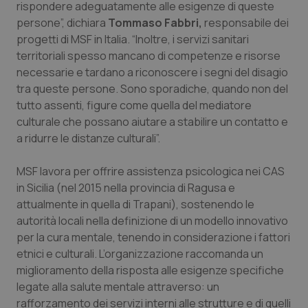
rispondere adeguatamente alle esigenze di queste
Salute orale & impianti
persone”, dichiara
Tommaso Fabbri,
responsabile dei
progetti di MSF in Italia. “Inoltre, i servizi sanitari
Sangue & coagulazione
territoriali spesso mancano di competenze e risorse
necessarie e tardano a riconoscere i segni del disagio
Tiroide
tra queste persone. Sono sporadiche, quando non del
tutto assenti, figure come quella del mediatore
culturale che possano aiutare a stabilire un contatto e
Tumore al seno
a ridurre le distanze culturali”.
Tumore ovarico
MSF lavora per offrire assistenza psicologica nei CAS
in Sicilia (nel 2015 nella provincia di Ragusa e
Tumori del Polmone & Testa Collo
attualmente in quella di Trapani), sostenendo le
autorità locali nella definizione di un modello innovativo
Tumori gastrointestinali
per la cura mentale, tenendo in considerazione i fattori
etnici e culturali. L’organizzazione raccomanda un
Ulcera & Reflusso
miglioramento della risposta alle esigenze specifiche
legate alla salute mentale attraverso: un
Vaccini
rafforzamento dei servizi interni alle strutture e di quelli