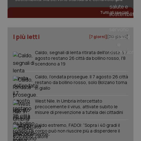
det
vis
web
Tutti gli speciali
uti
nuo
ver
dell
You
I più letti
[7 giorni]
[30 giorni]
YSC
Sessione
Que
Google LLC
imp
.youtube.com
You
Caldo, segnali di lenta ritirata dell'ondata: il 7
ten
agosto restano 26 città da bollino rosso, l'8
vis
scendono a 19
vid
__Secure-
.youtube.com
5 mesi 4
Que
Caldo, l’ondata prosegue. Il 7 agosto 26 città
ROLLOUT_TOKEN
settimane
imp
restano da bollino rosso, solo Bolzano torna
You
ges
in giallo
del
e d
per
West Nile. In Umbria intercettato
del
precocemente il virus, attivate subito le
ute
misure di prevenzione a tutela dei cittadini
tracking-sites-
www.quotidianosanita.it
4
Que
ironfish-tracking-
settimane
imp
Caldo estremo, FADOI: “Sopra i 40 gradi il
named-enable
2 giorni
dal
corpo può non riuscire più a disperdere il
per 
sis
calore”
sol