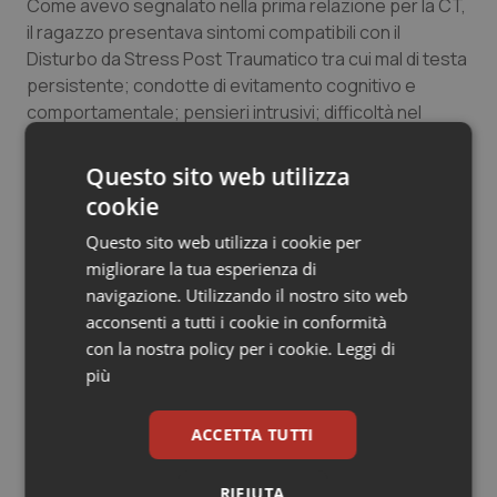
Come avevo segnalato nella prima relazione per la CT,
il ragazzo presentava sintomi compatibili con il
Disturbo da Stress Post Traumatico tra cui mal di testa
persistente; condotte di evitamento cognitivo e
comportamentale; pensieri intrusivi; difficoltà nel
ricordare; insonnia notturna riferibile alle esperienze
traumatiche vissute sia nel Paese d’origine sia in Libia;
Questo sito web utilizza
ipersonnia diurna; apatia e marcato disinteresse
cookie
generalizzato. Nonostante questo, per mesi non
Questo sito web utilizza i cookie per
successe nulla.
migliorare la tua esperienza di
navigazione. Utilizzando il nostro sito web
Nei tre mesi successivi la sua salute mentale subì un
acconsenti a tutti i cookie in conformità
graduale e costante peggioramento per diverse
con la nostra policy per i cookie.
Leggi di
ragioni: viveva in un contesto isolato in cui era per lui
più
molto difficile comunicare; l’assenza di ogni tipo di
attività influiva pesantemente sul suo umore; aveva
incontrato il tutore dopo due mesi dall’incarico; al
ACCETTA TUTTI
centro non era stata inviata la comunicazione della
nuova audizione in CT che sembrava, di conseguenza,
RIFIUTA