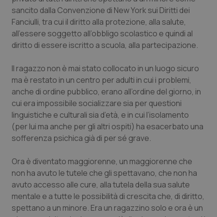
sancito dalla Convenzione di New York sui Diritti dei
Fanciulli, tra cui il diritto alla protezione, alla salute,
all’essere soggetto all’obbligo scolastico e quindi al
diritto di essere iscritto a scuola, alla partecipazione.
Il ragazzo non è mai stato collocato in un luogo sicuro
ma è restato in un centro per adulti in cui i problemi,
anche di ordine pubblico, erano all’ordine del giorno, in
cui era impossibile socializzare sia per questioni
linguistiche e culturali sia d’età, e in cui l’isolamento
(per lui ma anche per gli altri ospiti) ha esacerbato una
CookieScriptConsent
5 mesi
CookieScript
settim
sofferenza psichica già di per sé grave.
www.quotidianosanita.it
Ora è diventato maggiorenne, un maggiorenne che
non ha avuto le tutele che gli spettavano, che non ha
avuto accesso alle cure, alla tutela della sua salute
mentale e a tutte le possibilità di crescita che, di diritto,
spettano a un minore. Era un ragazzino solo e ora è un