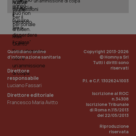
un’ammissione di colpa
_ga_KM60CM4NPH
.quotidianosanita.it
1 anno
mes
Quotidiano online
Copyright 2013-2026
d'informazione sanitaria
© Homnya Srl
Tutti i diritti sono
Fornitore
/
Nome
Scadenza
Descrizion
riservati
Dominio
Direttore
Nome
Fornitore
/
Dominio
Scadenza
Des
responsabile
_ga_0VMQEQKQ1N
.quotidianosanita.it
1 anno 1
Questo
P.I. e C.F. 13026241003
mese
cookie
VISITOR_INFO1_LIVE
5 mesi 4
Que
Google LLC
Luciano Fassari
viene
settimane
imp
.youtube.com
utilizzato
You
Iscrizione al ROC
Direttore editoriale
da Google
ten
n.34308
Analytics
pre
Francesco Maria Avitto
per
del
Iscrizione Tribunale
mantener
vid
di Roma n.115/2013
lo stato
inco
del 22/05/2013
della
può
sessione.
det
vis
Riproduzione
web
riservata
uti