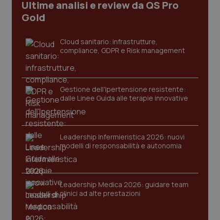
Ultime analisi e review da QS Pro
CookieScriptConsent
5 mesi
CookieScript
settim
www.quotidianosanita.it
Gold
Cloud sanitario: infrastrutture,
compliance, GDPR e Risk management
Gestione dell'Ipertensione resistente:
dalle Linee Guida alle terapie innovative
tracking-sites-ironfish-
www.quotidianosanita.it
4
Leadership Infermieristica 2026: nuovi
tracking-enable
settim
2 gior
modelli di responsabilità e autonomia
Leadership Medica 2026: guidare team
tracking-sites-ironfish-
www.quotidianosanita.it
4
clinici ad alte prestazioni
session-id
settim
2 gior