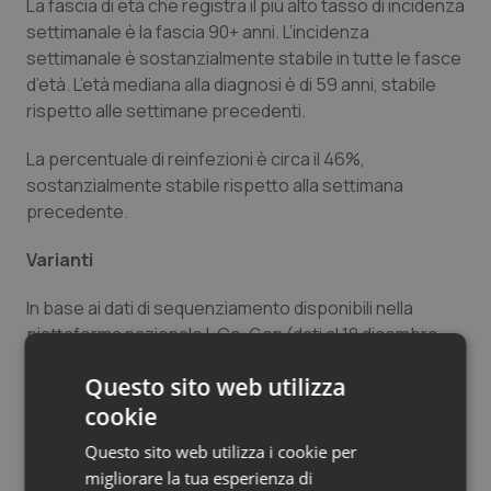
La fascia di età che registra il più alto tasso di incidenza
Salute orale & impianti
settimanale è la fascia 90+ anni. L’incidenza
settimanale è sostanzialmente stabile in tutte le fasce
Sangue & coagulazione
d’età. L’età mediana alla diagnosi è di 59 anni, stabile
rispetto alle settimane precedenti.
Tiroide
La percentuale di reinfezioni è circa il 46%,
sostanzialmente stabile rispetto alla settimana
Tumore al seno
precedente.
Tumore ovarico
Varianti
In base ai dati di sequenziamento disponibili nella
Tumori del Polmone & Testa Collo
piattaforma nazionale I-Co-Gen (dati al 18 dicembre
2023), la proporzione di sequenziamenti attribuibili alla
Tumori gastrointestinali
Questo sito web utilizza
variante d’interesse JN.1, di recente designazione, si
cookie
conferma in crescita, divenendo la variante più
Ulcera & Reflusso
frequente nell’ultima settimana di campionamento
Questo sito web utilizza i cookie per
(49,1% nella settimana 4-10 dicembre 2023 vs. 20,9%
migliorare la tua esperienza di
Vaccini