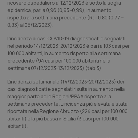
Valle D’Aosta
Oncodermatologia
ricovero ospedaliero al 12/12/2023 è sotto la soglia
epidemica, pari a 0,96 (0,93–0,99), in aumento
Veneto
Oncoematologia
rispetto alla settimana precedente (Rt=0,80 (0,77 –
0,83) al 05/12/2023).
Oncologia & Nutrizione
L’incidenza di casi COVID-19 diagnosticati e segnalati
nel periodo 14/12/2023-20/12/2023 è pari a 103 casi per
Psoriasi & pelle
100.000 abitanti, in aumento rispetto alla settimana
precedente (94 casi per 100.000 abitanti nella
Quotidiano Cardiologia
settimana 07/12/2023-13/12/2023) (tab.3).
Quotidiano Chirurgia
L’incidenza settimanale (14/12/2023-20/12/2023) dei
casi diagnosticati e segnalati risulta in aumento nella
maggior parte delle Regioni/PPAA rispetto alla
Quotidiano Oncologia
settimana precedente. L’incidenza più elevata è stata
riportata nella Regione Abruzzo (224 casi per 100.000
Quotidiano Pediatria
abitanti) e la più bassa in Sicilia (3 casi per 100.000
abitanti).
Rene & patologie urogenitali