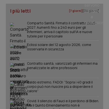
I più letti
[7 giorni]
[30 giorni]
Comparto Sanità. Firmato il contratto 2025-
PHPSESSID
Sessio
PHP.net
2027. Aumenti fino a 240 euro per gli
www.quotidianosanita.it
infermieri, arriva il capitolo sull'IA e nuove
tutele per il personale
Eclissi solare del 12 agosto 2026, come
osservarla in sicurezza
Contratto sanità, valorizzati gli infermieri ma
penalizzate le altre professioni
Caldo estremo, FADOI: “Sopra i 40 gradi il
corpo può non riuscire più a disperdere il
calore”
Covid. Il silenzio di Fauci e il perdono di Biden.
Ma il Quinto Emendamento non è