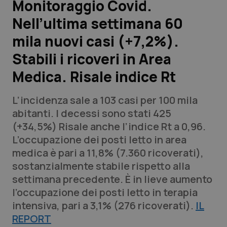
Monitoraggio Covid.
Nell’ultima settimana 60
Scienza e Farmaci
mila nuovi casi (+7,2%).
Studi e Analisi
Stabili i ricoveri in Area
Medica. Risale indice Rt
Lettere al direttore
L’incidenza sale a 103 casi per 100 mila
Edizioni Regionali
abitanti. I decessi sono stati 425
(+34,5%) Risale anche l’indice Rt a 0,96.
QS Pro
L’occupazione dei posti letto in area
medica è pari a 11,8% (7.360 ricoverati),
Professionisti Sanitari.AI
sostanzialmente stabile rispetto alla
settimana precedente. È in lieve aumento
Abruzzo
QS Pro Gold
l’occupazione dei posti letto in terapia
intensiva, pari a 3,1% (276 ricoverati).
QS Club
Newsletter
IL
Basilicata
Artrite & artrosi
REPORT