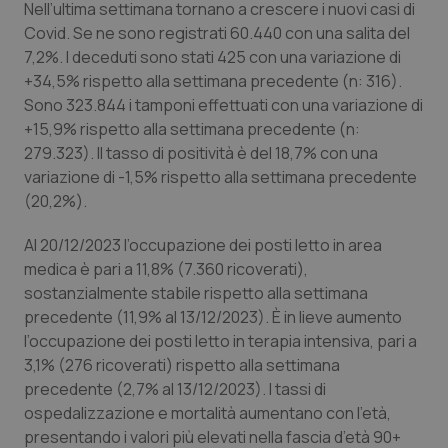
Nell’ultima settimana tornano a crescere i nuovi casi di
Calabria
Asma & BPCO
Covid. Se ne sono registrati 60.440 con una salita del
7,2%. I deceduti sono stati 425 con una variazione di
Campania
Car-T
+34,5% rispetto alla settimana precedente (n: 316).
Sono 323.844 i tamponi effettuati con una variazione di
Emilia-Romagna
Colesterolo & coronaropatie
+15,9% rispetto alla settimana precedente (n:
279.323). Il tasso di positività è del 18,7% con una
Friuli Venezia Giulia
Dermatite Atopica
variazione di -1,5% rispetto alla settimana precedente
(20,2%).
Lazio
Diabete & glucometri
Al 20/12/2023 l’occupazione dei posti letto in area
medica è pari a 11,8% (7.360 ricoverati),
Liguria
Disturbi dell’umore
sostanzialmente stabile rispetto alla settimana
precedente (11,9% al 13/12/2023). È in lieve aumento
Lombardia
Dolore
l’occupazione dei posti letto in terapia intensiva, pari a
3,1% (276 ricoverati) rispetto alla settimana
Marche
Donna & Salute
precedente (2,7% al 13/12/2023). I tassi di
ospedalizzazione e mortalità aumentano con l’età,
Molise
Epatiti
presentando i valori più elevati nella fascia d’età 90+