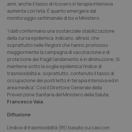
anni; anche il tasso di ricovero in terapia intensiva
Piemonte
HIV
aumenta con l’età. È quanto emergere dal
monitoraggio settimanale di Iss e Ministero.
Provincia Autonoma di Bolzano
Infezioni & Febbre
“I dati confermano una sostanziale stabilizzazione
della curva epidemica. Indicano, altresì, che
Provincia Autonoma di Trento
Ipertensione & Scompenso
soprattutto nelle Regioni che hanno promosso
maggiormente la campagna di vaccinazione e di
Puglia
Malattie rare
protezione dei fragili l’andamento è in diminuzione. Si
mantiene sotto la soglia epidemica l’indice di
Sardegna
Malattia di Crohn & Rettocolite Ulcerosa
trasmissibilità e, soprattutto, contenuto il tasso di
occupazione dei posti letto in terapia intensiva ed in
Sicilia
Neuroscienze & patologie neurodegenerative
area medica”. Così il Direttore Generale della
Prevenzione Sanitaria del Ministero della Salute,
Francesco Vaia
.
Toscana
Obesità
Diffusione
Umbria
Oftalmologia
L’indice di trasmissibilità (Rt) basato sui casi con