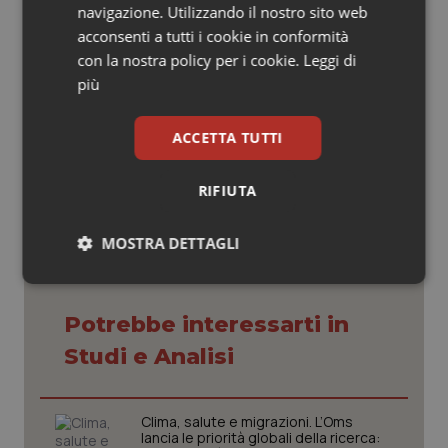
della settimana precedente, dati in fase di
navigazione. Utilizzando il nostro sito web
consolidamento).
acconsenti a tutti i cookie in conformità
con la nostra policy per i cookie.
Leggi di
più
22 Dicembre 2023
ACCETTA TUTTI
© Riproduzione riservata
RIFIUTA
MOSTRA DETTAGLI
Necessari
Statistici
Marketing
Potrebbe interessarti in
Studi e Analisi
Clima, salute e migrazioni. L’Oms
Necessari
Statistici
Marketing
lancia le priorità globali della ricerca: