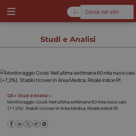
Giovedì 6 Agosto 2026
Studi e Analisi
Studi e Analisi
Cronache
QS
»
Studi e Analisi
»
Monitoraggio Covid. Nell’ultima settimana 60 mila nuovi casi
Governo e Parlamento
(+7,2%). Stabili i ricoveri in Area Medica. Risale indice Rt
Regioni e Asl
Lavoro e Professioni