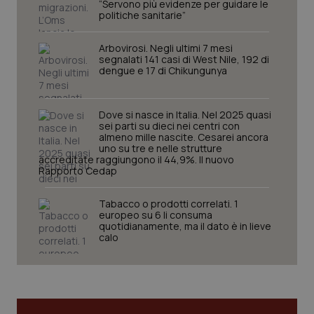
“Servono più evidenze per guidare le
I cookie necessari contribuiscono a rendere fruibile il
politiche sanitarie”
sito web abilitandone funzionalità di base quali la
navigazione sulle pagine e l'accesso alle aree
protette del sito. Il sito web non è in grado di
Arbovirosi. Negli ultimi 7 mesi
funzionare correttamente senza questi cookie.
segnalati 141 casi di West Nile, 192 di
dengue e 17 di Chikungunya
Nome
Fornitore
/
Dominio
Scaden
VISITOR_PRIVACY_METADATA
5 mesi
YouTube
settim
.youtube.com
Dove si nasce in Italia. Nel 2025 quasi
sei parti su dieci nei centri con
almeno mille nascite. Cesarei ancora
uno su tre e nelle strutture
accreditate raggiungono il 44,9%. Il nuovo
Rapporto Cedap
Tabacco o prodotti correlati. 1
europeo su 6 li consuma
quotidianamente, ma il dato è in lieve
calo