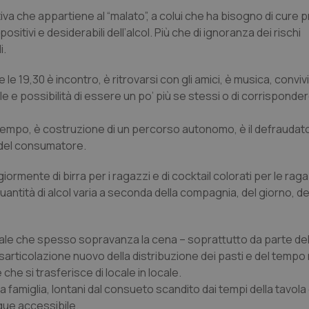
buon esempio è mantenere uno s
un utente tra le pagine.
ativa che appartiene al “malato”, a colui che ha bisogno di cure 
ositivi e desiderabili dell’alcol. Più che di ignoranza dei rischi
.quotidianosanita.it
1 anno 1
Questo cookie viene utilizzato d
mese
per mantenere lo stato della ses
i.
 19,30 è incontro, è ritrovarsi con gli amici, è musica, convivia
le e possibilità di essere un po’ più se stessi o di corrisponder
Fornitore
Fornitore
/
/
Dominio
Scadenza
Descrizione
Scadenza
Descrizione
Dominio
E
5 mesi 4
Questo cookie è impostato da Youtube per
Google LLC
settimane
delle preferenze dell'utente per i video d
.youtube.com
.quotidianosanita.it
1 anno 1
Questo cookie viene utilizzato da Google Analy
al tempo, è costruzione di un percorso autonomo, è il defrauda
nei siti; può anche determinare se il visita
mese
lo stato della sessione.
utilizzando la nuova o la vecchia versione d
 del consumatore.
Youtube.
.youtube.com
5 mesi 4
Questo cookie è impostato da Youtube per
iormente di birra per i ragazzi e di cocktail colorati per le rag
settimane
delle preferenze dell'utente per i video d
uantità di alcol varia a seconda della compagnia, del giorno, d
nei siti; può anche determinare se il visita
utilizzando la nuova o la vecchia versione d
Youtube.
Sessione
Questo cookie è impostato da YouTube per
Google LLC
rituale che spesso sopravanza la cena – soprattutto da parte de
delle visualizzazioni dei video incorporati.
.youtube.com
isarticolazione nuovo della distribuzione dei pasti e del tempo 
.youtube.com
5 mesi 4
Questo cookie è impostato da YouTube pe
che si trasferisce di locale in locale.
settimane
dell'autenticazione e della personalizzazi
utente
la famiglia, lontani dal consueto scandito dai tempi della tavola
www.quotidianosanita.it
4
Questo cookie è impostato dall'applicazion
que accessibile.