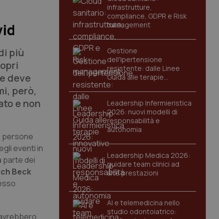
infrastrutture,
compliance, GDPR e Risk
management
vid
di più
Gestione
dell'Ipertensione
ropri
resistente: dalle Linee
he deve
Guida alle terapie
innovative
mi, però,
ato e non
Leadership Infermieristica
2026: nuovi modelli di
responsabilità e
autonomia
le persone
egli eventi in
Leadership Medica 2026:
a parte dei
guidare team clinici ad
ich Beck
alte prestazioni
pesso
AI e telemedicina nello
studio odontoiatrico:
e avrebbero