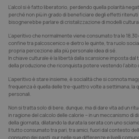
L’alcol si è fatto liberatorio, perdendo quella polarità neg
perché non più in grado di beneficiare degli effetti ritenuti p
_ga_KM60CM4NPH
bisognerebbe parlare di cristalizzazione di modelli cultural
L’aperitivo che normalmente viene consumato tra le 18,30 e le
confine tra palcoscenico e dietro le quinte, tra ruolo socia
Nome
Nome
propria percezione alla più personale idea di sé.
VISITOR_INFO1_LIV
_ga_0VMQEQKQ1N
In chiave culturale è la libertà dalla scansione imposta d
della produzione che riconquista potere vestendo l’abito
__Secure-YNID
L’aperitivo è stare insieme, è socialità che si connota magg
frequenza è quella delle tre-quattro volte a settimana, la q
personali.
YSC
Non si tratta solo di bere, dunque, ma di dare vita ad un 
in ragione del calcolo delle calorie – in un meccanismo di d
__Secure-
della giornata, dilatando la durata la serata con uno sciame 
ROLLOUT_TOKEN
Il tutto consumato tra pari, tra amici, fuori dal contesto del
tracking-sites-
consumo dei pasti, pur nelle sue differenze e livelli comun