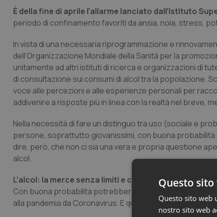
È della fine di aprile l’allarme lanciato dall’Istituto S
periodo di confinamento favoriti da ansia, noia, stress, p
In vista di una necessaria riprogrammazione e rinnovamento 
dell’Organizzazione Mondiale della Sanità per la promozione d
unitamente ad altri istituti di ricerca e organizzazioni di 
di consultazione sui consumi di alcol tra la popolazione. Sco
voce alle percezioni e alle esperienze personali per raccogl
addivenire a risposte più in linea con la realtà nel breve, 
Nella necessità di fare un distinguo tra uso (sociale e p
persone, soprattutto giovanissimi, con buona probabilità n
dire, però, che non ci sia una vera e propria questione apert
alcol.
L’alcol: la merce senza limiti e confinamenti
Questo sito 
Con buona probabilità potrebbero aver accentuato i cons
Questo sito web ut
alla pandemia da Coronavirus. E questo in maniera trasversa
nostro sito web ac