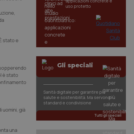
applicazioni concrete e
uso protetto
tuzione,
da
 È stato e
Gli speciali
), sopperendo
l è stato
 confinamento
Sanità digitale per garantire più
salute e sostenibilità. Ma servono
standard e condivisione
 uomini, già
Tutti gli speciali
senta una