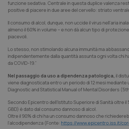
funzione sedativa. Centrale in questa duplice valenza rest
positive di piacere in due aree del cervello: striato vent
Il consumo di alcol, dunque, non uccide il virus nell’aria ina
almeno il 60% in volume – e non dà alcun tipo di protezio
piacevoli.
Lo stesso, non stimolando alcuna immunità ma abbassando la
indipendentemente dalla quantità assunta ogni volta chi ha
da COVID-19.”
Nel passaggio da uso a dipendenza patologica,
il dis
viene diagnosticata entro un periodo di 12 mesi mediante u
Diagnostic and Statistical Manual of Mental Disorders (5th
Secondo Epicentro dell’Istituto Superiore di Sanità oltre il
GBD) è dato dal consumo dannoso di alcol.
Oltre il 90% di chi ha un consumo dannoso che richiedereb
l’alcodipendenza (Fonte:
https://www.epicentro.iss.it/c