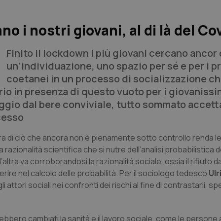
o i nostri giovani, al di là del Co
Finito il lockdown i più giovani cercano ancor 
un’individuazione, uno spazio per sé e per i p
coetanei in un processo di socializzazione c
prio in presenza di questo vuoto per i giovanissi
aggio dal bere conviviale, tutto sommato accett
ccesso
ra di ciò che ancora non è pienamente sotto controllo renda 
a razionalità scientifica che si nutre dell’analisi probabilistica d
’altra va corroborandosi la razionalità sociale, ossia il rifiuto d
serire nel calcolo delle probabilità. Per il sociologo tedesco
Ulr
 attori sociali nei confronti dei rischi al fine di contrastarli, s
rebbero cambiati la sanità e il lavoro sociale, come le person