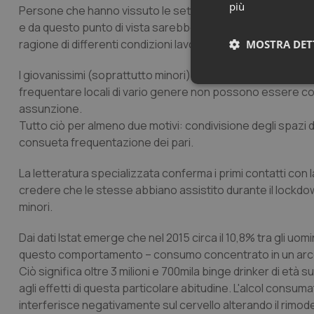
più
Persone che hanno vissuto le settimane del confinamento
e da questo punto di vista sarebbe interessante riuscire a di
ragione di differenti condizioni lavorative.
MOSTRA DET
I giovanissimi (soprattutto minori) costretti in casa durante 
Neces
frequentare locali di vario genere non possono essere cons
assunzione.
Tutto ciò per almeno due motivi: condivisione degli spazi di
consueta frequentazione dei pari.
La letteratura specializzata conferma i primi contatti con
credere che le stesse abbiano assistito durante il lockdown
minori.
I cookie necessari con
e l'accesso alle aree 
Dai dati Istat emerge che nel 2015 circa il 10,8% tra gli uom
Nome
questo comportamento – consumo concentrato in un arco ri
VISITOR_PRIVACY_
Ciò significa oltre 3 milioni e 700mila binge drinker di e
agli effetti di questa particolare abitudine. L'alcol consumato
interferisce negativamente sul cervello alterando il rimod