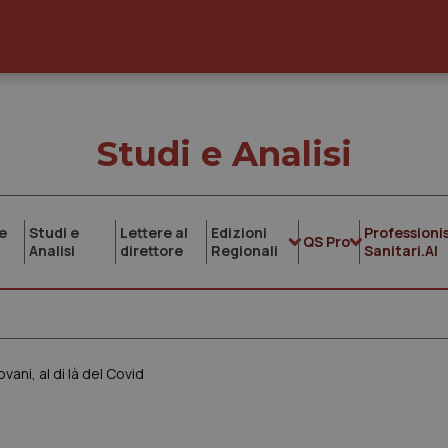
Studi e Analisi
e
Studi e
Lettere al
Edizioni
Professionis
QS Pro
Analisi
direttore
Regionali
Sanitari.AI
vani, al di là del Covid