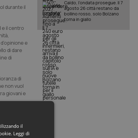
Caldo, l’ondata prosegue. Il 7
l durante il
agosto 26 città restano da
bollino rosso, solo Bolzano
torna in giallo
e il centro
nità,
 d’opinione e
llo di dare
ine di
ioranza di
he non vuol
tra giovani e
recedente
ilizzando il
cookie.
Leggi di