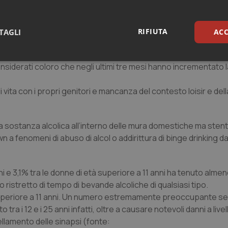
 da sole potrebbero rappresentare un target importante a t
versificare tra uomini e donne, tra diverse estrazioni sociali e
RIFIUTA
TAGLI
ACC
i giorni più a rischio della pandemia e, dunque, nell’impossibilit
sari
Statistici
Mar
iderati coloro che negli ultimi tre mesi hanno incrementato la
 vita con i propri genitori e mancanza del contesto loisir e del
 la sostanza alcolica all’interno delle mura domestiche ma st
Necessari
Statistici
Marketing
 a fenomeni di abuso di alcol o addirittura di binge drinking da
tribuiscono a rendere fruibile il sito web abilitandone funzionalità di base quali la nav
protette del sito. Il sito web non è in grado di funzionare correttamente senza questi coo
ini e 3,1% tra le donne di età superiore a 11 anni ha tenuto alme
Fornitore
/
Dominio
Scadenza
Descrizione
stretto di tempo di bevande alcoliche di qualsiasi tipo.
METADATA
5 mesi 4
Questo cookie viene utilizzato p
YouTube
tà superiore a 11 anni. Un numero estremamente preoccupante se
settimane
scelte di consenso e privacy dell'
.youtube.com
interazione con il sito. Registra i
 tra i 12 e i 25 anni infatti, oltre a causare notevoli danni a live
del visitatore riguardo a varie pol
ellamento delle sinapsi (fonte:
impostazioni sulla privacy, garan
preferenze siano onorate nelle se