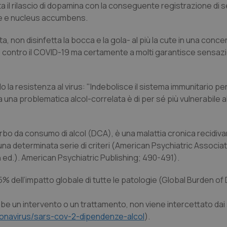
a il rilascio di dopamina con la conseguente registrazione di 
rale e nucleus accumbens.
lata, non disinfetta la bocca e la gola- al più la cute in una conc
ne contro il COVID-19 ma certamente a molti garantisce sensazi
 resistenza al virus: "Indebolisce il sistema immunitario per
 una problematica alcol-correlata è di per sé più vulnerabile a
turbo da consumo di alcol (DCA), è una malattia cronica recidiv
na determinata serie di criteri (American Psychiatric Associat
 ed.). American Psychiatric Publishing; 490-491).
 5% dell’impatto globale di tutte le patologie (Global Burden o
be un intervento o un trattamento, non viene intercettato dai 
oronavirus/sars-cov-2-dipendenze-alcol
).