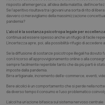
risposto all’emergenza, all’idea della malattia, dell’incerte
Se l’aperitivo risultava tra i giovani una sorta di rito di li
davvero ci meravigliamo della massimizzazione concettual
pandemia?
L’alcol è la sostanza psicotropa legale per eccellenz
continua ad essere spesso anche un rifugio di facile reperibil
L’incertezza apre, poi, alla possibilità-rifugio di acceder
Se la diffusione di sostanze psicotrope illegali ha dovuto f
con il ricorso all’approvvigionamento online o alla consegna
sempre facilmente reperibile tanto che da più parti è stat
imposte dalla pandemia.
Birra artigianale, incremento dell’e-commerce, eventi, vid
Bere alcolici è un comportamento che si perde nella notte 
da diverso tempo il consumo e l’uso problematico coinvolg
L’alcol ha un’azione bifasica sul sistema nervoso centrale