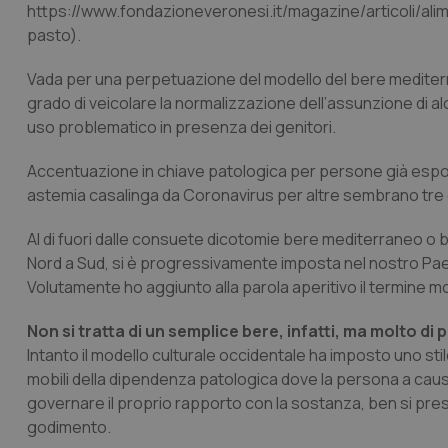
https://www.fondazioneveronesi.it/magazine/articoli/ali
CookieScriptConse
pasto).
Vada per una perpetuazione del modello del bere mediterran
grado di veicolare la normalizzazione dell’assunzione di alc
tracking-sites-ironf
uso problematico in presenza dei genitori.
tracking-enable
Accentuazione in chiave patologica per persone già espos
tracking-sites-ironf
session-id
astemia casalinga da Coronavirus per altre sembrano tre dell
_ga
Al di fuori dalle consuete dicotomie bere mediterraneo o be
Nord a Sud, si è progressivamente imposta nel nostro Paese
Volutamente ho aggiunto alla parola aperitivo il termine 
Non si tratta di un semplice bere, infatti, ma molto di p
Intanto il modello culturale occidentale ha imposto uno stile
PHPSESSID
mobili della dipendenza patologica dove la persona a causa d
governare il proprio rapporto con la sostanza, ben si pre
godimento.