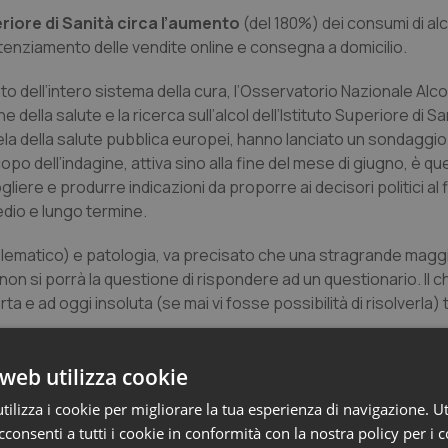
uperiore di Sanità circa l’aumento
(del 180%) dei consumi di alco
otenziamento delle vendite online e consegna a domicilio.
dell’intero sistema della cura, l’Osservatorio Nazionale Alcol 
ella salute e la ricerca sull’alcol dell’Istituto Superiore di Sa
tutela della salute pubblica europei, hanno lanciato un sondaggio
po dell’indagine, attiva sino alla fine del mese di giugno, è que
iere e produrre indicazioni da proporre ai decisori politici al f
medio e lungo termine.
roblematico) e patologia, va precisato che una stragrande magg
on si porrà la questione di rispondere ad un questionario. Il c
a e ad oggi insoluta (se mai vi fosse possibilità di risolverla) 
web utilizza cookie
umi persone che avevano già un problema legato all’alcol, p
ilizza i cookie per migliorare la tua esperienza di navigazione. Ut
le sia dal punto di vista del genere che dell’età.
consenti a tutti i cookie in conformità con la nostra policy per i 