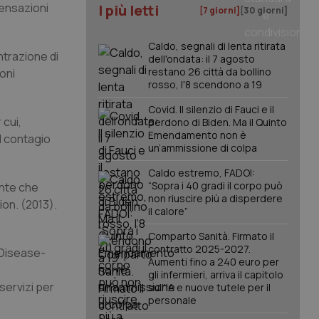
sensazioni
I più letti
[7 giorni]
[30 giorni]
Caldo, segnali di lenta ritirata
entrazione di
dell'ondata: il 7 agosto
restano 26 città da bollino
oni
rosso, l'8 scendono a 19
Covid. Il silenzio di Fauci e il
 cui,
perdono di Biden. Ma il Quinto
Emendamento non è
l contagio
un’ammissione di colpa
Caldo estremo, FADOI:
“Sopra i 40 gradi il corpo può
ante che
non riuscire più a disperdere
ion. (2013).
il calore”
Comparto Sanità. Firmato il
contratto 2025-2027.
f Disease-
Aumenti fino a 240 euro per
gli infermieri, arriva il capitolo
servizi per
sull'IA e nuove tutele per il
personale