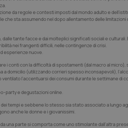
zza.
berazione da regole e contesti imposti dal mondo adulto e dell’isti
e che sta assumendo nel dopo allentamento delle limitazioni 
a
, dalle tante facce e dai molteplici significati sociali e culturali.
ità nei frangenti difficili, nelle contingenze di crisi.
e ad esperienze nuove.
are i conti con la difficoltà di spostamenti (dal macro al micro
 a domicilio (utilizzando corrieri spesso inconsapevoli), l’alco
o ventilato l’accentuarsi dei consumi durante le settimane di
eo-party e degustazioni online.
dei tempi e sebbene lo stesso sia stato associato a lungo agli
ono anche le donne e i giovanissimi.
: da una parte si comporta come uno stimolante dall’altra pre