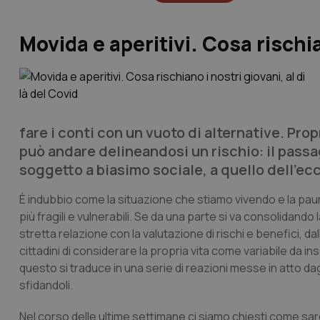
Movida e aperitivi. Cosa rischian
fare i conti con un vuoto di alternative. Pro
può andare delineandosi un rischio: il pass
soggetto a biasimo sociale, a quello dell’e
È indubbio come la situazione che stiamo vivendo e la pau
più fragili e vulnerabili. Se da una parte si va consolidando l
stretta relazione con la valutazione di rischi e benefici, dall
cittadini di considerare la propria vita come variabile da in
questo si traduce in una serie di reazioni messe in atto dagli
sfidandoli.
Nel corso delle ultime settimane ci siamo chiesti come sa