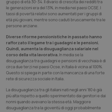
gruppo di età 30-34. Il divario di crescita dei redditi tra
Salute orale & impianti
le generazioni era del 13%, in media nei paesi OCSE. I
tassi di povertà relativi sono aumentati per i gruppi di
Sangue & coagulazione
età più giovani, mentre sono caduti bruscamente tra le
persone anziane.
Tiroide
Diverse riforme pensionistiche in passato hanno
rafforzato il legame tra i guadagni e le pensioni.
Tumore al seno
Quindi, aumenta la disuguaglianza salariale nel
corso della vita lavorativa.
In media se la
Tumore ovarico
disuguaglianza tra guadagni e pensioni di vecchiaia è di
circa due terzi nei paesi Ocse, in Italia è vicina al 100%.
Tumori del Polmone & Testa Collo
Questo si spiega in parte con la mancanza di una forte
rete di sicurezza sociale in Italia.
Tumori gastrointestinali
La disuguaglianza tra gli italiani nati negli anni '80 è già
più alta rispetto a quello sperimentato dai genitori e dai
Ulcera & Reflusso
nonni quando avevano la stessa età. Maggiore
disuguaglianza tra la gioventù di oggi probabilmente
Vaccini