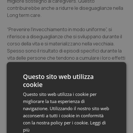
migliore sostegno ai caregivers. Questo
contribuirebbe anche a ridurre le diseguaglianze nella
Long term care.
“Prevenire l'invecchiamento in modo uniforme”, si
riferisce a diseguaglianze che si sviluppano durante il
corso della vita e si materializzano nella vecchiaia.
Spesso sono il risultato di episodi specifici durante la
vita delle persone che tendono a cumulare i loro effetti
negativi sulla salute e sui redditi in età avanzata.
L’invecchiamento non è un fenomeno diverso, ma
Questo sito web utilizza
l'attuale generazione di persone anziane vive con
cookie
redditi più elevati e meno rischi di povertà rispetto alle
generazioni più giovani che si trovano ad affrontare
Questo sito web utilizza i cookie per
maggiori disuguaglianze in età avanzata.
migliorare la tua esperienza di
navigazione. Utilizzando il nostro sito web
L'invecchiamento ineguale è dannoso per la
acconsenti a tutti i cookie in conformità
crescita economica futura, soprattutto dove la
con la nostra policy per i cookie.
Leggi di
disuguaglianza delle opportunità sfocia in
più