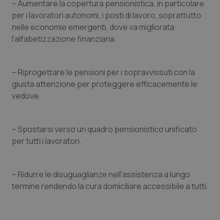
– Aumentare la copertura pensionistica, in particolare
tracking-sites-
www.quotidianosanita.it
4
Que
per i lavoratori autonomi, i posti di lavoro, soprattutto
ironfish-tracking-
settimane
imp
nelle economie emergenti, dove va migliorata
named-enable
2 giorni
dal
per 
l'alfabetizzazione finanziaria.
sis
sol
ute
ide
Wel
– Riprogettare le pensioni per i sopravvissuti con la
giusta attenzione per proteggere efficacemente le
vedove.
– Spostarsi verso un quadro pensionistico unificato
per tutti i lavoratori.
– Ridurre le disuguaglianze nell'assistenza a lungo
termine rendendo la cura domiciliare accessibile a tutti.