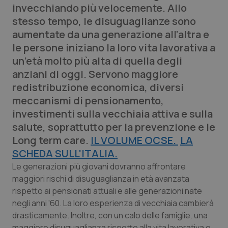
invecchiando più velocemente. Allo
Calabria
Asma & BPCO
stesso tempo, le disuguaglianze sono
aumentate da una generazione all'altra e
Campania
Car-T
le persone iniziano la loro vita lavorativa a
un’età molto più alta di quella degli
Emilia-Romagna
Colesterolo & coronaropatie
anziani di oggi. Servono maggiore
redistribuzione economica, diversi
Friuli Venezia Giulia
Dermatite Atopica
meccanismi di pensionamento,
investimenti sulla vecchiaia attiva e sulla
Lazio
Diabete & glucometri
salute, soprattutto per la prevenzione e le
Long term care.
IL VOLUME OCSE.
LA
Liguria
Disturbi dell’umore
SCHEDA SULL'ITALIA.
Lombardia
Dolore
Le generazioni più giovani dovranno affrontare
maggiori rischi di disuguaglianza in età avanzata
rispetto ai pensionati attuali e alle generazioni nate
Marche
Donna & Salute
negli anni '60. La loro esperienza di vecchiaia cambierà
drasticamente. Inoltre, con un calo delle famiglie, una
Molise
Epatiti
maggiore disuguaglianza rispetto alla vita lavorativa e