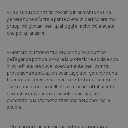
– La disuguaglianza dei redditi è in aumento da una
generazione all'altra a parità di età, in particolare tra i
gruppi più giovani per i quali oggi è molto più elevata
che per gli anziani.
tracking-sites-ironfish-
www.quotidianosanita.it
4
– Mettere gli interventi di prevenzione al vertice
tracking-enable
settim
2 gior
dell'agenda politica: avviare la protezione sociale con
misure in età precoce, specialmente per i bambini
provenienti da situazioni svantaggiate; garantire una
buona qualità dei servizi per la custodia dei bambini e
tracking-sites-ironfish-
www.quotidianosanita.it
4
session-id
settim
l'istruzione precoce dell'infanzia; ridurre il fallimento
2 gior
scolastico; migliorare le scuole svantaggiate;
combattere la stereotipizzazione dei generi nella
scuola.
_ga
1 anno
Google LLC
mes
.quotidianosanita.it
– Promuovere un buon inizio nella vita lavorativa: