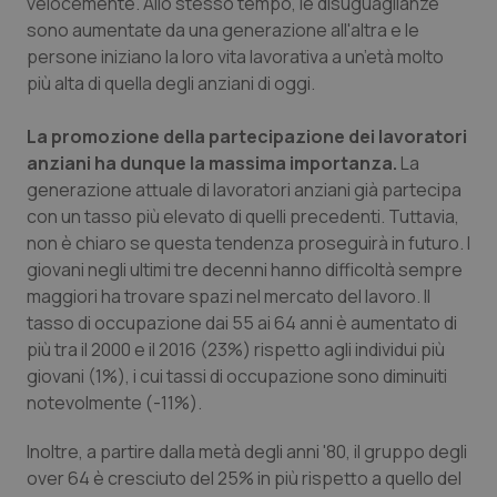
Valle D’Aosta
Oncodermatologia
velocemente. Allo stesso tempo, le disuguaglianze
sono aumentate da una generazione all'altra e le
persone iniziano la loro vita lavorativa a un’età molto
Veneto
Oncoematologia
più alta di quella degli anziani di oggi.
Oncologia & Nutrizione
La promozione della partecipazione dei lavoratori
anziani ha dunque la massima importanza.
La
Psoriasi & pelle
generazione attuale di lavoratori anziani già partecipa
con un tasso più elevato di quelli precedenti. Tuttavia,
Quotidiano Cardiologia
non è chiaro se questa tendenza proseguirà in futuro. I
giovani negli ultimi tre decenni hanno difficoltà sempre
Quotidiano Chirurgia
maggiori ha trovare spazi nel mercato del lavoro. Il
tasso di occupazione dai 55 ai 64 anni è aumentato di
Quotidiano Oncologia
più tra il 2000 e il 2016 (23%) rispetto agli individui più
giovani (1%), i cui tassi di occupazione sono diminuiti
notevolmente (-11%).
Quotidiano Pediatria
Inoltre, a partire dalla metà degli anni '80, il gruppo degli
Rene & patologie urogenitali
over 64 è cresciuto del 25% in più rispetto a quello del