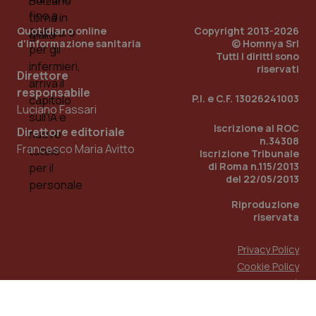
Quotidiano online
Copyright 2013-2026
d'informazione sanitaria
© Homnya Srl
Tutti i diritti sono
riservati
Direttore
responsabile
P.I. e C.F. 13026241003
Luciano Fassari
Iscrizione al ROC
Direttore editoriale
n.34308
Francesco Maria Avitto
Iscrizione Tribunale
di Roma n.115/2013
del 22/05/2013
Riproduzione
riservata
Privacy Policy
Cookie Policy
Accessibilità