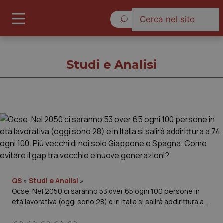
Domenica 9 Agosto 2026
Studi e Analisi
Studi e Analisi
Cronache
Governo e Parlamento
QS
»
Studi e Analisi
»
Ocse. Nel 2050 ci saranno 53 over 65 ogni 100 persone in
Regioni e Asl
età lavorativa (oggi sono 28) e in Italia si salirà addirittura a
74 ogni 100. Più vecchi di noi solo Giappone e Spagna. Come
Lavoro e Professioni
evitare il gap tra vecchie e nuove generazioni?