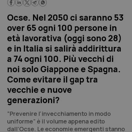
Scienza e Farmaci
Ocse. Nel 2050 ci saranno 53
over 65 ogni 100 persone in
Studi e Analisi
età lavorativa (oggi sono 28)
Lettere al direttore
e in Italia si salirà addirittura
a 74 ogni 100. Più vecchi di
Edizioni Regionali
noi solo Giappone e Spagna.
QS Pro
Come evitare il gap tra
vecchie e nuove
Professionisti Sanitari.AI
generazioni?
Abruzzo
QS Pro Gold
“
Prevenire l'invecchiamento in modo
QS Club
Newsletter
uniforme
” è il volume appena edito
Basilicata
Artrite & artrosi
dall’Ocse. Le economie emergenti stanno