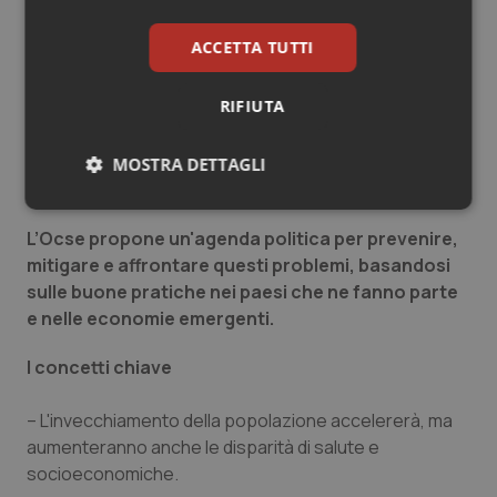
privilegio o esclusione, minando intere
generazioni e compromettendo la coesione
ACCETTA TUTTI
sociale.
RIFIUTA
Il volume dell’Ocse esamina l’invecchiamento della
popolazione e le crescenti disuguaglianze che si
stanno sviluppando e interagiscono, sia all'interno che
MOSTRA DETTAGLI
all'esterno attraverso le generazioni.
Necessari
Statistici
Marketing
L’Ocse propone un'agenda politica per prevenire,
mitigare e affrontare questi problemi, basandosi
sulle buone pratiche nei paesi che ne fanno parte
e nelle economie emergenti.
I concetti chiave
Necessari
Statistici
Marketing
I cookie necessari contribuiscono a rendere fruibile il
– L'invecchiamento della popolazione accelererà, ma
sito web abilitandone funzionalità di base quali la
aumenteranno anche le disparità di salute e
navigazione sulle pagine e l'accesso alle aree
protette del sito. Il sito web non è in grado di
socioeconomiche.
funzionare correttamente senza questi cookie.