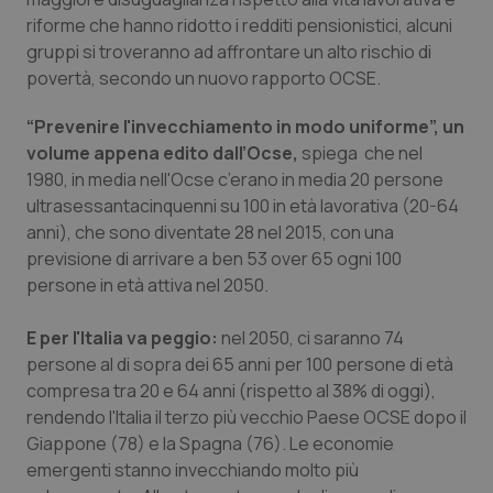
riforme che hanno ridotto i redditi pensionistici, alcuni
Piemonte
HIV
gruppi si troveranno ad affrontare un alto rischio di
povertà, secondo un nuovo rapporto OCSE.
Provincia Autonoma di Bolzano
Infezioni & Febbre
“Prevenire l'invecchiamento in modo uniforme”, un
Provincia Autonoma di Trento
Ipertensione & Scompenso
volume appena edito dall’Ocse,
spiega che nel
1980, in media nell'Ocse c’erano in media 20 persone
ultrasessantacinquenni su 100 in età lavorativa (20-64
Puglia
Malattie rare
anni), che sono diventate 28 nel 2015, con una
previsione di arrivare a ben 53
over 65
ogni 100
Sardegna
Malattia di Crohn & Rettocolite Ulcerosa
persone in età attiva nel 2050.
Sicilia
Neuroscienze & patologie neurodegenerative
E per l'Italia va peggio:
nel 2050, ci saranno 74
persone al di sopra dei 65 anni per 100 persone di età
Toscana
Obesità
compresa tra 20 e 64 anni (rispetto al 38% di oggi),
rendendo l'Italia il terzo più vecchio Paese OCSE dopo il
Umbria
Oftalmologia
Giappone (78) e la Spagna (76). Le economie
emergenti stanno invecchiando molto più