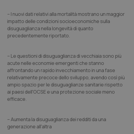
Nome
Fornitore
/
Dominio
Scaden
VISITOR_PRIVACY_METADATA
5 mesi
– I nuovi dati relativi alla mortalità mostrano un maggior
YouTube
settim
.youtube.com
impatto delle condizioni socioeconomiche sulla
disuguaglianza nella longevità di quanto
precedentemente riportato.
– Le questioni di disuguaglianza di vecchiaia sono più
acute nelle economie emergenti che stanno
affrontando un rapido invecchiamento in una fase
relativamente precoce dello sviluppo, avendo così più
ampio spazio per le disuguaglianze sanitarie rispetto
ai paesi dell'OCSE e una protezione sociale meno
efficace.
CookieScriptConsent
5 mesi
CookieScript
settim
www.quotidianosanita.it
– Aumenta la disuguaglianza dei redditi da una
generazione all'altra