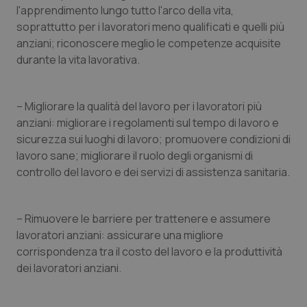
l'apprendimento lungo tutto l'arco della vita,
soprattutto per i lavoratori meno qualificati e quelli più
anziani; riconoscere meglio le competenze acquisite
durante la vita lavorativa.
Fornitore
/
Nome
Scadenza
Descrizion
Dominio
Nome
Fornitore
/
Dominio
Scadenza
Des
– Migliorare la qualità del lavoro per i lavoratori più
_ga_0VMQEQKQ1N
.quotidianosanita.it
1 anno 1
Questo
mese
cookie
anziani: migliorare i regolamenti sul tempo di lavoro e
VISITOR_INFO1_LIVE
5 mesi 4
Que
Google LLC
viene
settimane
imp
.youtube.com
sicurezza sui luoghi di lavoro; promuovere condizioni di
utilizzato
You
da Google
ten
lavoro sane; migliorare il ruolo degli organismi di
Analytics
pre
per
del
controllo del lavoro e dei servizi di assistenza sanitaria.
mantener
vid
lo stato
inco
della
può
sessione.
det
– Rimuovere le barriere per trattenere e assumere
vis
web
lavoratori anziani: assicurare una migliore
uti
nuo
corrispondenza tra il costo del lavoro e la produttività
ver
dell
dei lavoratori anziani.
You
__Secure-YNID
.youtube.com
5 mesi 4
Que
settimane
imp