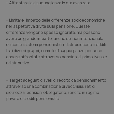
– Affrontare la disuguaglianza in età avanzata
You
ten
pre
del
vid
– Limitare l'impatto delle differenze socioeconomiche
inco
può
nell'aspettativa di vita sulla pensione. Queste
det
vis
differenze vengono spesso ignorate, ma possono
web
avere un grande impatto, anche se non intenzionale
uti
nuo
su come i sistemi pensionistici ridistribuiscono i redditi
ver
dell
tra i diversi gruppi; come le disuguaglianze possono
You
essere affrontate attraverso pensioni di primo livello e
YSC
Sessione
Que
Google LLC
ridistributive.
imp
.youtube.com
You
ten
vis
vid
– Target adeguati di livelli di reddito da pensionamento
__Secure-
.youtube.com
5 mesi 4
Que
attraverso una combinazione di vecchiaia, reti di
ROLLOUT_TOKEN
settimane
imp
sicurezza, pensioni obbligatorie, rendite in regime
You
ges
privato e crediti pensionistici.
del
e d
per
del
ute