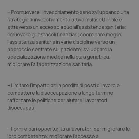
PHPSESSID
Sessio
PHP.net
www.quotidianosanita.it
– Promuovere l'invecchiamento sano sviluppando una
strategia di invecchiamento attivo multisettoriale e
attraverso un accesso equo all'assistenza sanitaria:
rimuovere gli ostacoli finanziari; coordinare meglio
l’assistenza sanitaria in varie discipline verso un
approccio centrato sul paziente; sviluppare la
specializzazione medica nella cura geriatrica;
migliorare l'alfabetizzazione sanitaria.
– Limitare l'impatto della perdita di posti di lavoro e
combattere la disoccupazione a lungo termine:
rafforzare le politiche per aiutare i lavoratori
disoccupati.
_ga_KM60CM4NPH
.quotidianosanita.it
1 anno
mes
– Fornire pari opportunità ai lavoratori per migliorare le
loro competenze: migliorare l'accesso a