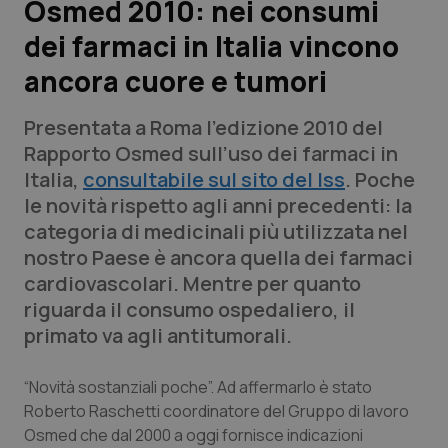
Osmed 2010: nei consumi
dei farmaci in Italia vincono
Scienza e Farmaci
ancora cuore e tumori
Studi e Analisi
Presentata a Roma l’edizione 2010 del
Lettere al direttore
Rapporto Osmed sull’uso dei farmaci in
Italia,
consultabile sul sito del Iss
. Poche
Edizioni Regionali
le novità rispetto agli anni precedenti: la
categoria di medicinali più utilizzata nel
QS Pro
nostro Paese è ancora quella dei farmaci
cardiovascolari. Mentre per quanto
Professionisti Sanitari.AI
riguarda il consumo ospedaliero, il
primato va agli antitumorali.
Abruzzo
QS Pro Gold
“Novità sostanziali poche”. Ad affermarlo è stato
QS Club
Newsletter
Basilicata
Artrite & artrosi
Roberto Raschetti coordinatore del Gruppo di lavoro
Osmed che dal 2000 a oggi fornisce indicazioni