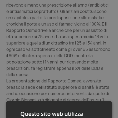
ricevono almeno una prescrizione all’anno (antibiotici
e antiasmatici soprattutto). Gli anziani costituiscono
un capitolo a parte: la predisposizione alle malattie
croniche li porta a un uso di farmaci vicino al 100%. E il
Rapporto Osmed rivela anche che per un assistito di
età superiore ai 75 anni si ha una spesa media 13 volte
superiore a quella di un cittadino tra i 25 e i 34 anni. In
ogni caso va sottolineato come gli over 65 assorbono
il 60% dell’intera spesa e delle DDD, mentre la
popolazione sotto i 14 anni, pur ricevendo molte
prescrizioni, fa registrare appena il 3% delle DDD e
della spesa.
La presentazione del Rapporto Osmed, avvenuta
presso la sede dell’Istituto superiore di sanità, è stata
anche occasione per numerosi interventi: da quello di
Giorgio Bignami, già dirigente di ricerca dell’Iss, su “Il
farmaco nei 150 anni dell’Unità d’Italia”, a quello di Ovidio
Brignoli, della Simmg, sui nuovi strumenti a disposizione
Questo sito web utilizza