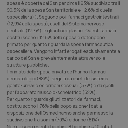
spesa è coperta dal Ssn per circa il 93% suddiviso tra il
Salute orale & impianti
90,5% della spesa Ssn territoriale e il 2,6% di quella
ospedaliera) ). Seguono poi i farmaci gastrointestinali
Sangue & coagulazione
(12,9% della spesa), quelli del Sistema nervoso
centrale (12,7%), e gli antineoplastici. Questi farmaci
Tiroide
costituiscono il 12,6% della spesa e detengono il
primato per quanto riguarda la spesa farmaceutica
Tumore al seno
ospedaliera. Vengono infatti erogati esclusivamente a
carico del Ssn e prevalentemente attraverso le
strutture pubbliche.
Tumore ovarico
Il primato della spesa privata ce l’hanno i farmaci
dermatologici (88%), seguiti da quelli del sistema
Tumori del Polmone & Testa Collo
genito-urinario ed ormoni sessuali (57%) e da quelli
per l’apparato muscolo-scheletrico (52%).
Tumori gastrointestinali
Per quanto riguarda gli utilizzatori dei farmaci,
costituiscono il 76% della popolazione: i dati a
Ulcera & Reflusso
disposizione dell’Osmed hanno anche permesso la
suddivisione tra uomini (70%) e donne (81%).
Vaccini
Non ne sono esenti i bambini: 8 bambini su 10, infatti,