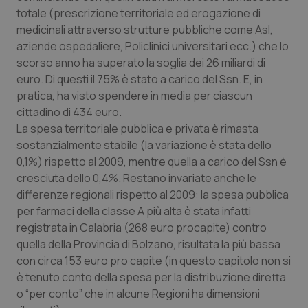
totale (prescrizione territoriale ed erogazione di
Piemonte
HIV
medicinali attraverso strutture pubbliche come Asl,
aziende ospedaliere, Policlinici universitari ecc.) che lo
Provincia Autonoma di Bolzano
Infezioni & Febbre
scorso anno ha superato la soglia dei 26 miliardi di
euro. Di questi il 75% è stato a carico del Ssn. E, in
Provincia Autonoma di Trento
Ipertensione & Scompenso
pratica, ha visto spendere in media per ciascun
cittadino di 434 euro.
La spesa territoriale pubblica e privata è rimasta
Puglia
Malattie rare
sostanzialmente stabile (la variazione è stata dello
0,1%) rispetto al 2009, mentre quella a carico del Ssn è
Sardegna
Malattia di Crohn & Rettocolite Ulcerosa
cresciuta dello 0,4%. Restano invariate anche le
differenze regionali rispetto al 2009: la spesa pubblica
Sicilia
Neuroscienze & patologie neurodegenerative
per farmaci della classe A più alta è stata infatti
registrata in Calabria (268 euro procapite) contro
Toscana
Obesità
quella della Provincia di Bolzano, risultata la più bassa
con circa 153 euro pro capite (in questo capitolo non si
Umbria
Oftalmologia
è tenuto conto della spesa per la distribuzione diretta
o “per conto” che in alcune Regioni ha dimensioni