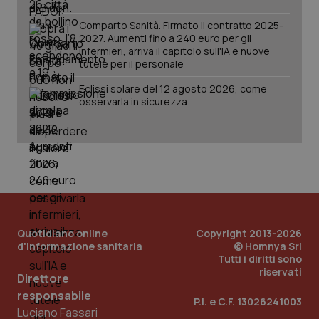
inco
della
può
sessione.
det
Comparto Sanità. Firmato il contratto 2025-
vis
2027. Aumenti fino a 240 euro per gli
web
infermieri, arriva il capitolo sull'IA e nuove
uti
nuo
tutele per il personale
ver
dell
Eclissi solare del 12 agosto 2026, come
You
osservarla in sicurezza
__Secure-YNID
.youtube.com
5 mesi 4
Que
settimane
imp
You
ten
pre
del
vid
inco
può
det
vis
web
uti
Quotidiano online
Copyright 2013-2026
nuo
d'informazione sanitaria
© Homnya Srl
ver
Tutti i diritti sono
dell
You
riservati
Direttore
YSC
Sessione
Que
Google LLC
responsabile
P.I. e C.F. 13026241003
imp
.youtube.com
Luciano Fassari
You