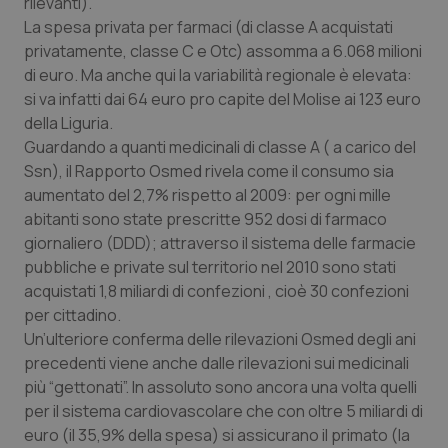
Valle D’Aosta
Oncodermatologia
rilevanti).
La spesa privata per farmaci (di classe A acquistati
privatamente, classe C e Otc) assomma a 6.068 milioni
Veneto
Oncoematologia
di euro. Ma anche qui la variabilità regionale è elevata:
si va infatti dai 64 euro pro capite del Molise ai 123 euro
Oncologia & Nutrizione
della Liguria.
Guardando a quanti medicinali di classe A ( a carico del
Psoriasi & pelle
Ssn), il Rapporto Osmed rivela come il consumo sia
aumentato del 2,7% rispetto al 2009: per ogni mille
Quotidiano Cardiologia
abitanti sono state prescritte 952 dosi di farmaco
giornaliero (DDD); attraverso il sistema delle farmacie
Quotidiano Chirurgia
pubbliche e private sul territorio nel 2010 sono stati
acquistati 1,8 miliardi di confezioni , cioè 30 confezioni
Quotidiano Oncologia
per cittadino.
Un’ulteriore conferma delle rilevazioni Osmed degli ani
precedenti viene anche dalle rilevazioni sui medicinali
Quotidiano Pediatria
più “gettonati”. In assoluto sono ancora una volta quelli
per il sistema cardiovascolare che con oltre 5 miliardi di
Rene & patologie urogenitali
euro (il 35,9% della spesa) si assicurano il primato (la