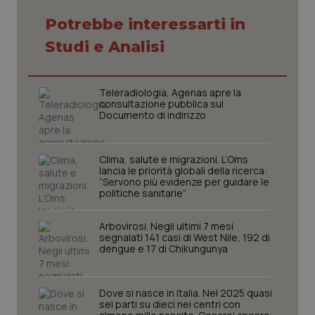
Potrebbe interessarti in
Studi e Analisi
CookieScriptConsent
5 mesi
CookieScript
settim
www.quotidianosanita.it
Teleradiologia, Agenas apre la
consultazione pubblica sul
Documento di indirizzo
Clima, salute e migrazioni. L’Oms
lancia le priorità globali della ricerca:
“Servono più evidenze per guidare le
politiche sanitarie”
Arbovirosi. Negli ultimi 7 mesi
segnalati 141 casi di West Nile, 192 di
tracking-sites-ironfish-
www.quotidianosanita.it
4
dengue e 17 di Chikungunya
tracking-enable
settim
2 gior
Dove si nasce in Italia. Nel 2025 quasi
sei parti su dieci nei centri con