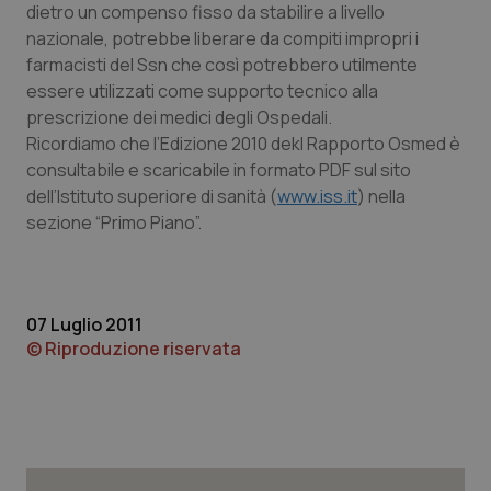
dietro un compenso fisso da stabilire a livello
nazionale, potrebbe liberare da compiti impropri i
farmacisti del Ssn che così potrebbero utilmente
Necessari
Statistici
Marketing
essere utilizzati come supporto tecnico alla
I cookie necessari contribuiscono a rendere fruibile il
prescrizione dei medici degli Ospedali.
sito web abilitandone funzionalità di base quali la
navigazione sulle pagine e l'accesso alle aree
Ricordiamo che l’Edizione 2010 dekl Rapporto Osmed è
protette del sito. Il sito web non è in grado di
consultabile e scaricabile in formato PDF sul sito
funzionare correttamente senza questi cookie.
dell’Istituto superiore di sanità (
www.iss.it
) nella
Nome
Fornitore
/
Dominio
Scaden
sezione “Primo Piano”.
VISITOR_PRIVACY_METADATA
5 mesi
YouTube
settim
.youtube.com
07 Luglio 2011
© Riproduzione riservata