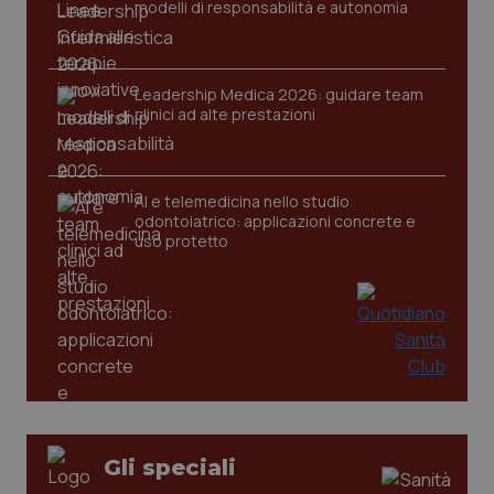
modelli di responsabilità e autonomia
Leadership Medica 2026: guidare team
clinici ad alte prestazioni
PHPSESSID
Sessio
AI e telemedicina nello studio
PHP.net
www.quotidianosanita.it
odontoiatrico: applicazioni concrete e
uso protetto
Gli speciali