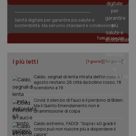
Sanità digitale per garantire più salute e
sostenibilità. Ma servono standard e condivisione
_ga_KM60CM4NPH
.quotidianosanita.it
1 anno
mes
Tutti gli speciali
I più letti
[7 giorni]
[30 giorni]
Caldo, segnali di lenta ritirata dell'ondata: il 7
agosto restano 26 città da bollino rosso, l'8
scendono a 19
Fornitore
/
Nome
Scadenza
Descrizion
Dominio
Nome
Fornitore
/
Dominio
Scadenza
Des
Covid. Il silenzio di Fauci e il perdono di Biden.
_ga_0VMQEQKQ1N
.quotidianosanita.it
1 anno 1
Questo
Ma il Quinto Emendamento non è
mese
cookie
VISITOR_INFO1_LIVE
5 mesi 4
Que
Google LLC
viene
un’ammissione di colpa
settimane
imp
.youtube.com
utilizzato
You
da Google
ten
Analytics
Caldo estremo, FADOI: “Sopra i 40 gradi il
pre
per
del
corpo può non riuscire più a disperdere il
mantener
vid
calore”
lo stato