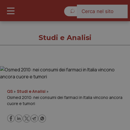
Venerdì 7 Agosto 2026
Studi e Analisi
Studi e Analisi
Cronache
QS
»
Studi e Analisi
»
Osmed 2010: nei consumi dei farmaci in Italia vincono ancora
Governo e Parlamento
cuore e tumori
Regioni e Asl
Lavoro e Professioni