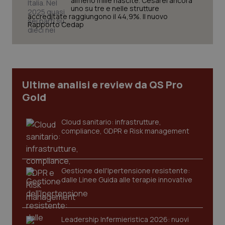
almeno mille nascite. Cesarei ancora
tracking-sites-ironfish-
www.quotidianosanita.it
4
uno su tre e nelle strutture
session-id
settim
accreditate raggiungono il 44,9%. Il nuovo
2 gior
Rapporto Cedap
_ga
1 anno
Google LLC
mes
.quotidianosanita.it
Ultime analisi e review da QS Pro
Gold
Cloud sanitario: infrastrutture,
compliance, GDPR e Risk management
Gestione dell'Ipertensione resistente:
dalle Linee Guida alle terapie innovative
Leadership Infermieristica 2026: nuovi