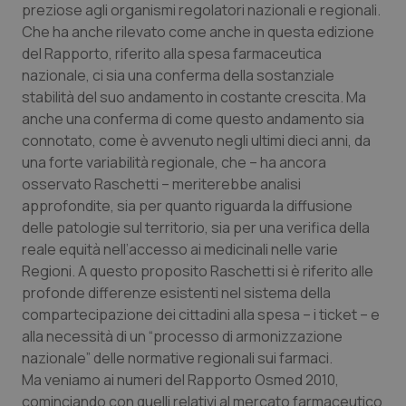
preziose agli organismi regolatori nazionali e regionali.
Calabria
Asma & BPCO
Che ha anche rilevato come anche in questa edizione
del Rapporto, riferito alla spesa farmaceutica
Campania
Car-T
nazionale, ci sia una conferma della sostanziale
stabilità del suo andamento in costante crescita. Ma
Emilia-Romagna
Colesterolo & coronaropatie
anche una conferma di come questo andamento sia
connotato, come è avvenuto negli ultimi dieci anni, da
Friuli Venezia Giulia
Dermatite Atopica
una forte variabilità regionale, che – ha ancora
osservato Raschetti – meriterebbe analisi
Lazio
Diabete & glucometri
approfondite, sia per quanto riguarda la diffusione
delle patologie sul territorio, sia per una verifica della
Liguria
Disturbi dell’umore
reale equità nell’accesso ai medicinali nelle varie
Regioni. A questo proposito Raschetti si è riferito alle
profonde differenze esistenti nel sistema della
Lombardia
Dolore
compartecipazione dei cittadini alla spesa – i ticket – e
alla necessità di un “processo di armonizzazione
Marche
Donna & Salute
nazionale” delle normative regionali sui farmaci.
Ma veniamo ai numeri del Rapporto Osmed 2010,
Molise
Epatiti
cominciando con quelli relativi al mercato farmaceutico