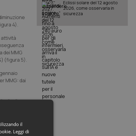
Eclissi solare del 12 agosto
2026, come osservarla in
sicurezza
diminuzione
igura 4).
attività
conseguenza
cia dei MMG
) (figura 5).
° gennaio
 per MMG: dai
ivello di
ativa. Di
ficate (zone
 carenti
ilizzando il
cookie.
Leggi di