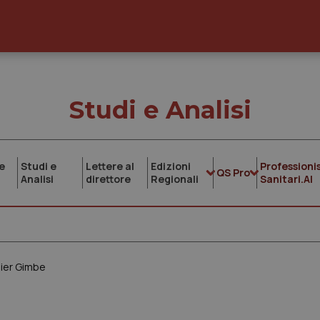
Studi e Analisi
e
Studi e
Lettere al
Edizioni
Professionis
QS Pro
Analisi
direttore
Regionali
Sanitari.AI
sier Gimbe