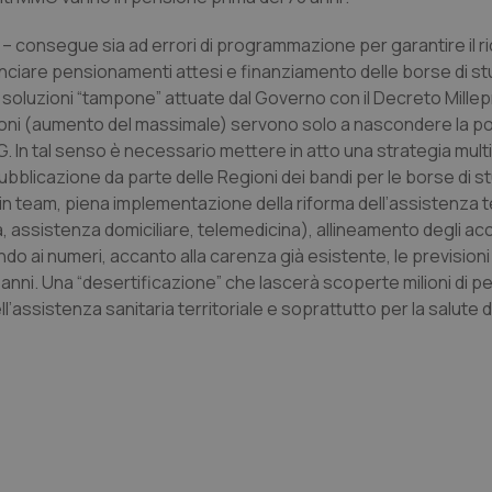
nt
5 mesi 3
Questo cookie viene utilizzato da
CookieScript
– consegue sia ad errori di programmazione per garantire il r
settimane
Script.com per ricordare le pref
www.quotidianosanita.it
sui cookie dei visitatori. È neces
anciare pensionamenti attesi e finanziamento delle borse di stu
dei cookie di Cookie-Script.com 
correttamente.
le soluzioni “tampone” attuate dal Governo con il Decreto Mill
gioni (aumento del massimale) servono solo a nascondere la p
ish-
www.quotidianosanita.it
4
Questo cookie è impostato dall'a
settimane
abilitare il sistema di tracking a
. In tal senso è necessario mettere in atto una strategia multi
2 giorni
icazione da parte delle Regioni dei bandi per le borse di st
ish-
www.quotidianosanita.it
4
Questo cookie è impostato dall'a
o in team, piena implementazione della riforma dell’assistenza te
settimane
assegnare un identificatore generi
2 giorni
 assistenza domiciliare, telemedicina), allineamento degli ac
1 anno 1
Questo nome di cookie è associa
Google LLC
ndo ai numeri, accanto alla carenza già esistente, le prevision
mese
Universal Analytics, che è un a
.quotidianosanita.it
 anni. Una “desertificazione” che lascerà scoperte milioni di 
significativo del servizio di ana
utilizzato da Google. Questo cook
assistenza sanitaria territoriale e soprattutto per la salute d
per distinguere utenti unici as
generato in modo casuale come i
cliente. È incluso in ogni richiest
sito e utilizzato per calcolare i dat
sessioni e campagne per i rapporti 
Sessione
Cookie generato da applicazioni 
PHP.net
linguaggio PHP. Si tratta di un id
www.quotidianosanita.it
generico utilizzato per mantenere 
sessione utente. Normalmente 
generato in modo casuale, il mod
utilizzato può essere specifico pe