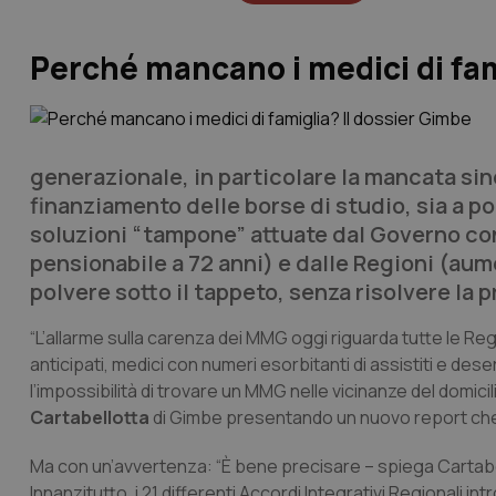
Perché mancano i medici di fam
generazionale, in particolare la mancata sin
finanziamento delle borse di studio, sia a po
soluzioni “tampone” attuate dal Governo con
pensionabile a 72 anni) e dalle Regioni (au
polvere sotto il tappeto, senza risolvere la
“L’allarme sulla carenza dei MMG oggi riguarda tutte le 
anticipati, medici con numeri esorbitanti di assistiti e de
l’impossibilità di trovare un MMG nelle vicinanze del domicil
Cartabellotta
di Gimbe presentando un nuovo report che 
Ma con un’avvertenza: “È bene precisare – spiega Cartabello
Innanzitutto, i 21 differenti Accordi Integrativi Regionali i