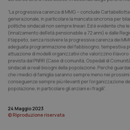
CookieScriptConse
“La progressiva carenza di MMG – conclude Cartabellotta 
generazionale, in particolare la mancata sincronia per bil
politiche sindacali non sempre lineari. Ed è evidente che 
(innalzamento dell’età pensionabile a 72 anni) e dalle Re
tracking-sites-ironf
tracking-enable
il tappeto, senza risolvere la progressiva carenza dei MMG
adeguata programmazione del fabbisogno, tempestiva pubbl
tracking-sites-ironf
attuazione di modelli organizzativi che valorizzino il lavor
session-id
prevista dal PNRR (Case di comunità, Ospedali di Comunità,
_ga
sindacali ai reali bisogni della popolazione. Perché guarda
che i medici di famiglia saranno sempre meno nei prossimi
conseguenze sempre più rilevanti per l’organizzazione dell’
popolazione, in particolare gli anziani e i fragili”.
PHPSESSID
24 Maggio 2023
© Riproduzione riservata