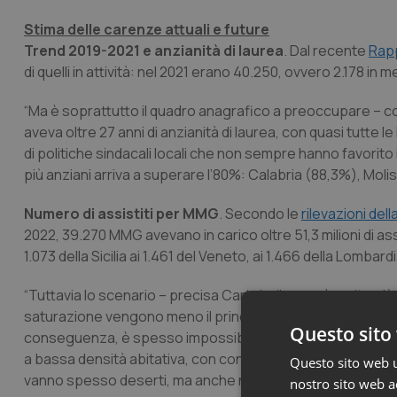
Stima delle carenze attuali e future
Trend 2019-2021 e anzianità di laurea
. Dal recente
Rap
di quelli in attività: nel 2021 erano 40.250, ovvero 2.178 in 
“Ma è soprattutto il quadro anagrafico a preoccupare – co
aveva oltre 27 anni di anzianità di laurea, con quasi tutt
di politiche sindacali locali che non sempre hanno favorito 
più anziani arriva a superare l’80%: Calabria (88,3%), Moli
Numero di assistiti per MMG
. Secondo le
rilevazioni del
2022, 39.270 MMG avevano in carico oltre 51,3 milioni di assis
1.073 della Sicilia ai 1.461 del Veneto, ai 1.466 della Lombar
“Tuttavia lo scenario – precisa Cartabellotta – è molto più cr
saturazione vengono meno il principio della libera scelta e 
Questo sito 
conseguenza, è spesso impossibile trovare disponibilità d
a bassa densità abitativa, con condizioni geografiche disagia
Questo sito web ut
vanno spesso deserti, ma anche nelle grandi città”.
nostro sito web ac