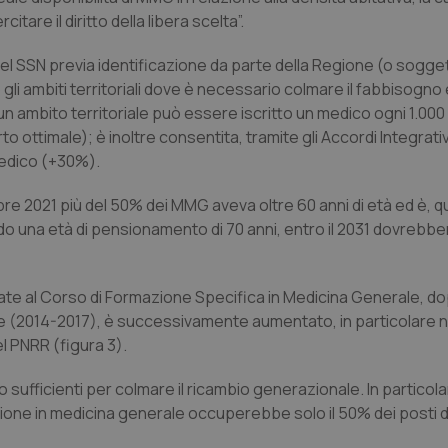
citare il diritto della libera scelta”.
nel SSN previa identificazione da parte della Regione (o sogge
gli ambiti territoriali dove è necessario colmare il fabbisogno
n ambito territoriale può essere iscritto un medico ogni 1.000 
to ottimale); è inoltre consentita, tramite gli Accordi Integrativ
 medico (+30%).
bre 2021 più del 50% dei MMG aveva oltre 60 anni di età ed è, qu
 una età di pensionamento di 70 anni, entro il 2031 dovrebbe
tinate al Corso di Formazione Specifica in Medicina Generale, d
ue (2014-2017), è successivamente aumentato, in particolare ne
el PNRR (figura 3).
sufficienti per colmare il ricambio generazionale. In particol
mazione in medicina generale occuperebbe solo il 50% dei posti