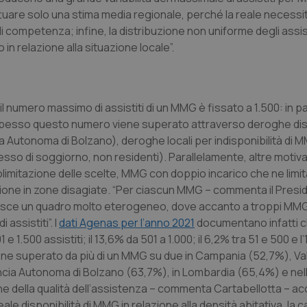
tuare solo una stima media regionale, perché la reale necess
di competenza; infine, la distribuzione non uniforme degli assist
in relazione alla situazione locale”.
l numero massimo di assistiti di un MMG è fissato a 1.500: in par
o spesso questo numero viene superato attraverso deroghe dis
cia Autonoma di Bolzano), deroghe locali per indisponibilità di 
o di soggiorno, non residenti). Parallelamente, altre motiva
limitazione delle scelte, MMG con doppio incarico che ne limita
ssione in zone disagiate. “Per ciascun MMG – commenta il Presid
tituisce un quadro molto eterogeneo, dove accanto a troppi MMG
assistiti”. I
dati Agenas per l’anno 2021
documentano infatti c
1 e 1.500 assistiti; il 13,6% da 501 a 1.000; il 6,2% tra 51 e 500 e 
ti viene superato da più di un MMG su due in Campania (52,7%), Va
ncia Autonoma di Bolzano (63,7%), in Lombardia (65,4%) e nell
one della qualità dell’assistenza – commenta Cartabellotta – 
reale disponibilità di MMG in relazione alla densità abitativa, la c