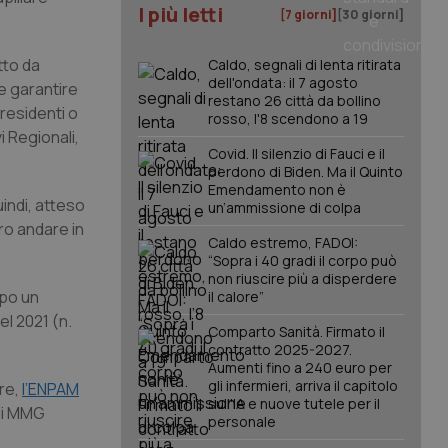
I più letti
[7 giorni]
[30 giorni]
tto da
Caldo, segnali di lenta ritirata
dell'ondata: il 7 agosto
 e garantire
restano 26 città da bollino
residenti o
rosso, l'8 scendono a 19
i Regionali,
Covid. Il silenzio di Fauci e il
perdono di Biden. Ma il Quinto
Emendamento non è
indi, atteso
un’ammissione di colpa
ro andare in
Caldo estremo, FADOI:
“Sopra i 40 gradi il corpo può
non riuscire più a disperdere
opo un
il calore”
l 2021 (n.
Comparto Sanità. Firmato il
contratto 2025-2027.
Aumenti fino a 240 euro per
gli infermieri, arriva il capitolo
are,
l’ENPAM
sull'IA e nuove tutele per il
 di MMG
personale