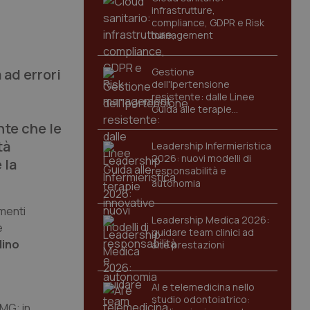
infrastrutture,
compliance, GDPR e Risk
management
ad errori
Gestione
dell'Ipertensione
resistente: dalle Linee
Guida alle terapie
innovative
nte che le
tà
Leadership Infermieristica
2026: nuovi modelli di
 la
responsabilità e
autonomia
menti
Leadership Medica 2026:
e
guidare team clinici ad
Nino
alte prestazioni
AI e telemedicina nello
studio odontoiatrico:
MMG; in