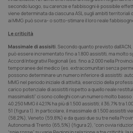
secondo luogo, su carenze e fabbisogni è possibile effet
viene determinata da ciascuna ASL sugli ambiti territoriali 
ai MMG può sovra- o sotto-stimare il loro reale fabbisogno 
Le criticità
Massimale di assisiti
. Secondo quanto previsto dall’ACN, i
può essere incrementato fino a 1.800 assistiti, ma molt
Accordi Integrativi Regionali (es. fino a 2.000 nella Provin
temporanee del medico (es. extracomunitari senza permess
possono determinare un numero inferiore di assistiti: auto
MMG nel periodo iniziale di attività, esercizio della profe
carico potenziale di assistiti rispetto a quello reale res
massimalisti” ci sono colleghi con un numero molto basso di 
40.250 MMG il 42,1% ha più di 1.500 assistiti; il 36,7% tra 1.00
51 (figura 1). In particolare, il massimale di 1.500 assisti
(58,2%), Veneto (59,8%) e da quasi due su tre nella Provi
Autonoma di Trento (65,5%) (figura 2), “con ovvia riduzi
“spie rosse” su varie Regioni in relazione a tre criticità: la 