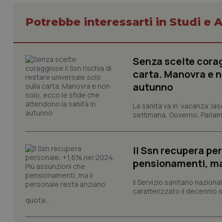
Potrebbe interessarti in Studi e A
_ga_KM60CM4NPH
Senza scelte coragg
Nome
carta. Manovra e no
Nome
VISITOR_INFO1_LIV
autunno
_ga_0VMQEQKQ1N
La sanità va in ‘vacanza’ las
settimana, Governo, Parlame
__Secure-YNID
Il Ssn recupera pe
pensionamenti, ma
YSC
Il Servizio sanitario nazio
__Secure-
caratterizzato il decennio 
ROLLOUT_TOKEN
quota...
tracking-sites-