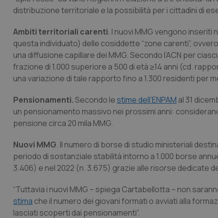
distribuzione territoriale e la possibilità per i cittadini di eser
Ambiti territoriali carenti
. I nuovi MMG vengono inseriti 
questa individuato) delle cosiddette “zone carenti”, ovvero 
una diffusione capillare dei MMG. Secondo l’ACN per ciascu
frazione di 1.000 superiore a 500 di età ≥14 anni (cd. rappor
una variazione di tale rapporto fino a 1.300 residenti per
Pensionamenti.
Secondo le
stime dell’ENPAM
al 31 dicem
un pensionamento massivo nei prossimi anni: considerando
pensione circa 20 mila MMG.
Nuovi MMG
. Il numero di borse di studio ministeriali des
periodo di sostanziale stabilità intorno a 1.000 borse ann
3.406) e nel 2022 (n. 3.675) grazie alle risorse dedicate d
“Tuttavia i nuovi MMG – spiega Cartabellotta – non saranno 
stima
che il numero dei giovani formati o avviati alla for
lasciati scoperti dai pensionamenti”.