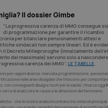
iglia? Il dossier Gimbe
“La progressiva carenza di MMG consegue sia 
di programmazione per garantire il ricambio
cronia per bilanciare pensionamenti attesi e
litiche sindacali non sempre lineari. Ed è evide
 il Decreto Milleproroghe (innalzamento dell’e
mento del massimale) servono solo a nascondere
 progressiva carenza dei MMG”.
LE TABELLE
.
Regioni per ragioni diverse: mancata programmazione, pensiona
sertificazione nelle aree disagiate che finiscono per comportar
io, con conseguenti disagi e rischi per la salute”, rimarca oggi
cerca di analizzare le cause e le dimensioni del fenomeno.
tta – che le nostre analisi incontrano tre ostacoli principali.
ntroducono una grande variabilità del massimale di assistiti per 