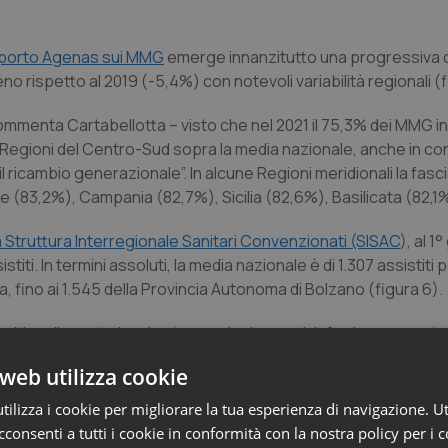
porto Agenas sui MMG
emerge innanzitutto una progressiva 
meno rispetto al 2019 (-5,4%) con notevoli variabilità regionali (f
mmenta Cartabellotta – visto che nel 2021 il 75,3% dei MMG in 
e le Regioni del Centro-Sud sopra la media nazionale, anche in 
il ricambio generazionale”. In alcune Regioni meridionali la fas
se (83,2%), Campania (82,7%), Sicilia (82,6%), Basilicata (82,1%
la Struttura Interregionale Sanitari Convenzionati (SISAC
), al 1
titi. In termini assoluti, la media nazionale è di 1.307 assistiti
dia, fino ai 1.545 della Provincia Autonoma di Bolzano (figura 6).
itico di quanto lascino trasparire i numeri: infatti, con questo l
la distribuzione capillare dei MMG in relazione alla densità abit
web utilizza cookie
i un MMG vicino casa, non solo nelle cosiddette aree deserti
te, rurali e periferiche) dove i bandi per gli ambiti territoriali
ilizza i cookie per migliorare la tua esperienza di navigazione. Ut
consenti a tutti i cookie in conformità con la nostra policy per i 