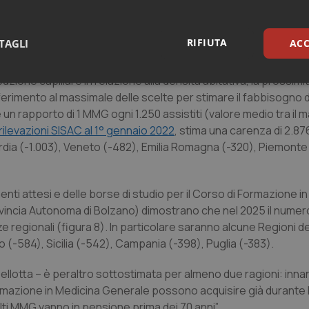
opra rilevate – spiega Cartabellotta – permettono solo di stimare
 assistiti, in quanto la necessità di ciascun ambito territoria
RIFIUTA
TAGLI
ACC
ibuzione capillare in relazione alla densità abitativa, la prossimi
sari
Statistici
Mar
 riferimento al massimale delle scelte per stimare il fabbisogno 
 rapporto di 1 MMG ogni 1.250 assistiti (valore medio tra il m
rilevazioni SISAC al 1° gennaio 2022
, stima una carenza di 2.8
bardia (-1.003), Veneto (-482), Emilia Romagna (-320), Piemonte
Necessari
Statistici
Marketing
ti attesi e delle borse di studio per il Corso di Formazione i
tribuiscono a rendere fruibile il sito web abilitandone funzionalità di base quali la nav
vincia Autonoma di Bolzano) dimostrano che nel 2025 il nume
protette del sito. Il sito web non è in grado di funzionare correttamente senza questi coo
nze regionali (figura 8). In particolare saranno alcune Regioni d
Fornitore
/
Dominio
Scadenza
Descrizione
 (-584), Sicilia (-542), Campania (-398), Puglia (-383).
METADATA
5 mesi 4
Questo cookie viene utilizzato p
YouTube
settimane
scelte di consenso e privacy dell'
.youtube.com
bellotta – è peraltro sottostimata per almeno due ragioni: inna
interazione con il sito. Registra i
 Formazione in Medicina Generale possono acquisire già durante
del visitatore riguardo a varie pol
impostazioni sulla privacy, garan
ti MMG vanno in pensione prima dei 70 anni”.
preferenze siano onorate nelle se