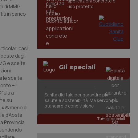
applicazioni concrete e
ità di MMG
uso protetto
iti in carico
ticolari casi
poste dagli
MMG e scelte
Gli speciali
zioni
 le scelte,
ente – il
 “ultra-
Sanità digitale per garantire più
he su
salute e sostenibilità. Ma servono
standard e condivisione
l’1,4% meno di
lle d’Aosta
Tutti gli speciali
a Provincia
accendendo
apillare