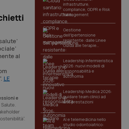
infrastrutture,
compliance, GDPR e Risk
management
hietti
Gestione
dell'Ipertensione
salute’
resistente: dalle Linee
Guida alle terapie
ociale’
innovative
mente al
Leadership Infermieristica
2026: nuovi modelli di
Rbm
responsabilità e
autonomia
”.
LE
Leadership Medica 2026:
guidare team clinici ad
lessioni e
alte prestazioni
 Salute.
stakeholder
stenibilità”.
AI e telemedicina nello
studio odontoiatrico: