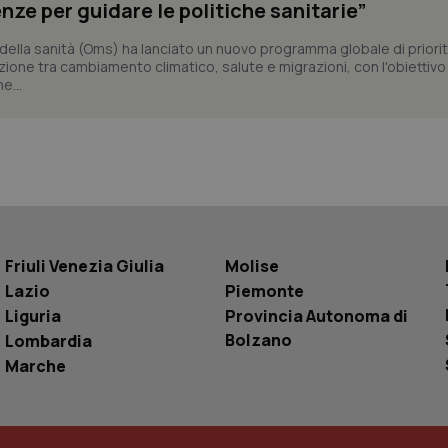
nze per guidare le politiche sanitarie”
nei siti; può anche determinare se il visita
utilizzando la nuova o la vecchia versione d
Youtube.
ella sanità (Oms) ha lanciato un nuovo programma globale di priorit
zione tra cambiamento climatico, salute e migrazioni, con l'obiettivo 
Sessione
Questo cookie è impostato da YouTube per
Google LLC
delle visualizzazioni dei video incorporati.
e...
.youtube.com
.youtube.com
5 mesi 4
Questo cookie è impostato da YouTube pe
settimane
dell'autenticazione e della personalizzazi
utente
www.quotidianosanita.it
4
Questo cookie è impostato dall'applicazion
settimane
sistema di tracking solo in caso di utenti 
2 giorni
provider WelfareLink.
Friuli Venezia Giulia
Molise
Lazio
Piemonte
Liguria
Provincia Autonoma di
Bolzano
Lombardia
Marche