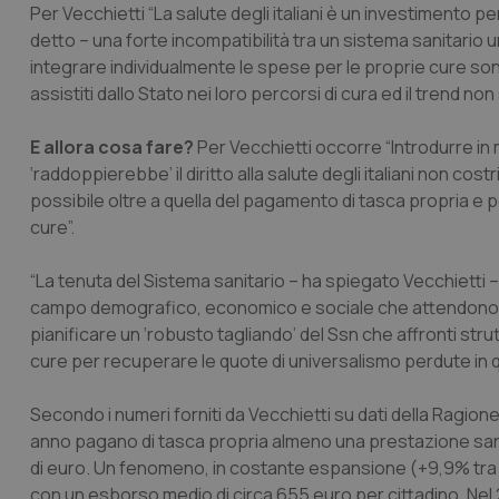
Per Vecchietti “La salute degli italiani è un investimento 
detto – una forte incompatibilità tra un sistema sanitario u
integrare individualmente le spese per le proprie cure sono 8
assistiti dallo Stato nei loro percorsi di cura ed il trend no
E allora cosa fare?
Per Vecchietti occorre “Introdurre in
‘raddoppierebbe’ il diritto alla salute degli italiani non cos
possibile oltre a quella del pagamento di tasca propria e pe
cure”.
“La tenuta del Sistema sanitario – ha spiegato Vecchietti – 
campo demografico, economico e sociale che attendono il 
pianificare un ‘robusto tagliando’ del Ssn che affronti strut
cure per recuperare le quote di universalismo perdute in que
Secondo i numeri forniti da Vecchietti su dati della Ragioner
anno pagano di tasca propria almeno una prestazione sanit
di euro. Un fenomeno, in costante espansione (+9,9% tra il 2
con un esborso medio di circa 655 euro per cittadino. Nel 2