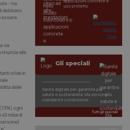
applicazioni concrete e
iste – ha
uso protetto
ili debbano
di essere
a via
 rinuncia alle
Gli speciali
anti sfide in
iale
ilità delle
Sanità digitale per garantire più
salute e sostenibilità. Ma servono
standard e condivisione
0 (73%) ogni
Tutti gli speciali
40 miliardi
i persone)
e”.