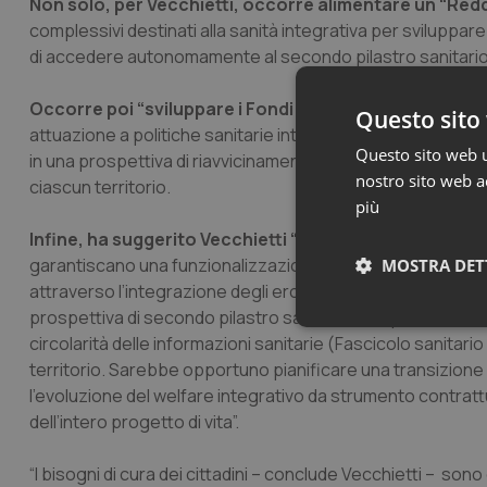
Non solo, per Vecchietti, occorre alimentare
un “Redd
complessivi destinati alla sanità integrativa per sviluppar
di accedere autonomamente al secondo pilastro sanitario
Occorre poi “sviluppare i Fondi sanitari territoriali, 
Questo sito 
attuazione a politiche sanitarie integrate pubblico-privat
Questo sito web ut
in una prospettiva di riavvicinamento dei gap assistenziali t
nostro sito web ac
ciascun territorio.
più
Infine, ha suggerito Vecchietti “
sarà essenziale sviluppar
garantiscano una funzionalizzazione delle risorse gestite da
MOSTRA DET
attraverso l’integrazione degli erogatori privati (struttur
prospettiva di secondo pilastro sanitario complementare per 
Neces
circolarità delle informazioni sanitarie (Fascicolo sanitario
territorio. Sarebbe opportuno pianificare una transizione 
l’evoluzione del welfare integrativo da strumento contrattu
dell’intero progetto di vita”.
“I bisogni di cura dei cittadini – conclude Vecchietti – sono