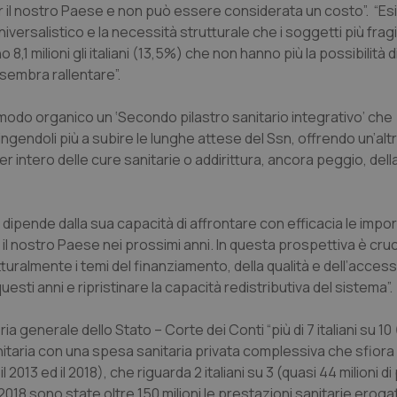
per il nostro Paese e non può essere considerata un costo”. “Es
niversalistico e la necessità strutturale che i soggetti più frag
,1 milioni gli italiani (13,5%) che non hanno più la possibilità 
n sembra rallentare”.
 modo organico un ‘Secondo pilastro sanitario integrativo’ che
tringendoli più a subire le lunghe attese del Ssn, offrendo un’altr
r intero delle cure sanitarie o addirittura, ancora peggio, della
dipende dalla sua capacità di affrontare con efficacia le import
nostro Paese nei prossimi anni. In questa prospettiva è cruc
turalmente i temi del finanziamento, della qualità e dell’accessib
sti anni e ripristinare la capacità redistributiva del sistema”.
ia generale dello Stato – Corte dei Conti “più di 7 italiani su 1
aria con una spesa sanitaria privata complessiva che sfiora i 
013 ed il 2018), che riguarda 2 italiani su 3 (quasi 44 milioni d
018 sono state oltre 150 milioni le prestazioni sanitarie erogat