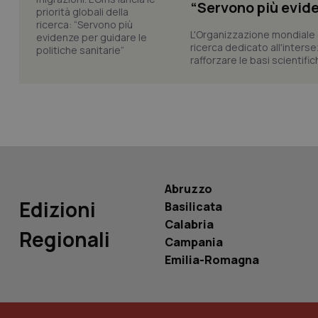
“Servono più evide
L'Organizzazione mondiale d
ricerca dedicato all'interse
YSC
rafforzare le basi scientifich
__Secure-
ROLLOUT_TOKEN
tracking-sites-
ironfish-tracking-
named-enable
Abruzzo
Edizioni
Basilicata
Calabria
Regionali
Campania
Emilia-Romagna