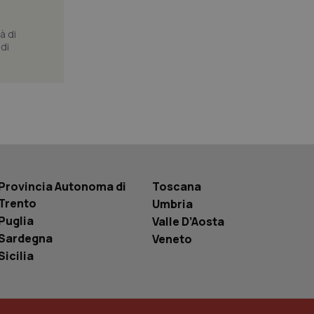
tore del sito web sta
ell'interfaccia di
à di
di
 tenere traccia
r la gestione
one dell’esperienza
e per abilitare il
loggato con identity
Provincia Autonoma di
Toscana
Trento
Umbria
Puglia
Valle D’Aosta
Sardegna
Veneto
Sicilia