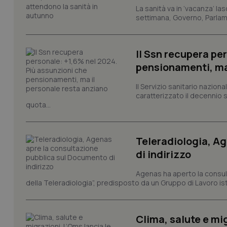
La sanità va in ‘vacanza’ las
settimana, Governo, Parlame
PHPSESSID
Il Ssn recupera pe
pensionamenti, ma
Il Servizio sanitario nazio
caratterizzato il decennio 
quota...
_ga_KM60CM4NPH
Teleradiologia, A
di indirizzo
Nome
Nome
Agenas ha aperto la consult
VISITOR_INFO1_LIV
della Teleradiologia”, predisposto da un Gruppo di Lavoro istit
_ga_0VMQEQKQ1N
Clima, salute e mig
__Secure-YNID