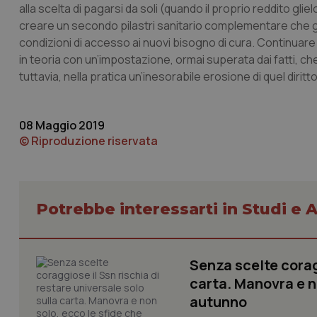
alla scelta di pagarsi da soli (quando il proprio reddito gl
creare un secondo pilastri sanitario complementare che gar
I cookie necessari con
e l'accesso alle aree 
condizioni di accesso ai nuovi bisogno di cura. Continuar
Nome
in teoria con un’impostazione, ormai superata dai fatti, che
tuttavia, nella pratica un’inesorabile erosione di quel diritto a
VISITOR_PRIVACY_
08 Maggio 2019
© Riproduzione riservata
CookieScriptConse
Potrebbe interessarti in Studi e A
tracking-sites-ironf
tracking-enable
tracking-sites-ironf
session-id
Senza scelte coragg
carta. Manovra e no
_ga
autunno