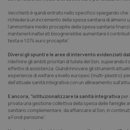
Vecchietti è quindi entrato nello specifico spiegando che:
richiederà un incremento della spesa sanitaria di almeno ul
l’ammontare medio procapite della spesa sanitaria finanziat
mantenerli inalterati bisognerebbe aumentare il contributo 
testa e 1.074 euro procapite”.
Diversi gli spunti e le aree di intervento evidenziati da
ridefinire gli ambiti prioritari di tutela del Ssn, superando 
effettivi di assistenza. Quindi innovare gli strumenti attuat
esperienze di welfare a livello europeo (multi-pilastro) per
dell’attuale sanità integrativa con un allineamento sull’attu
E ancora, “istituzionalizzare la sanità integrativa
per 
privata una gestione collettiva della spesa delle famiglie
sanitario complementare, da affiancare al Ssn, in continui
a Fondi pensione”.