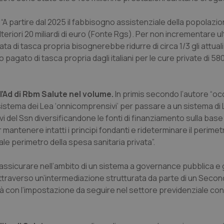
 “A partire dal 2025 il fabbisogno assistenziale della popolazi
teriori 20 miliardi di euro (Fonte Rgs). Per non incrementare 
a di tasca propria bisognerebbe ridurre di circa 1/3 gli attual
pagato di tasca propria dagli italiani per le cure private di 58
ll’Ad di Rbm Salute
nel volume.
In primis secondo l’autore “o
il sistema dei Lea ‘onnicomprensivi’ per passare a un sistema di L
ivi del Ssn diversificandone le fonti di finanziamento sulla base 
 mantenere intatti i principi fondanti e rideterminare il perimet
ale perimetro della spesa sanitaria privata”.
assicurare nell’ambito di un sistema a governance pubblica e
 attraverso un’intermediazione strutturata da parte di un Secon
tà con l’impostazione da seguire nel settore previdenziale con