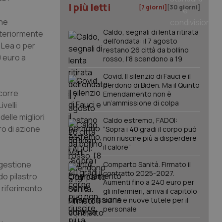
I più letti
[7 giorni]
[30 giorni]
one
Caldo, segnali di lenta ritirata
ulteriormente
dell'ondata: il 7 agosto
i Lea o per
restano 26 città da bollino
0 euro a
rosso, l'8 scendono a 19
Covid. Il silenzio di Fauci e il
perdono di Biden. Ma il Quinto
ccorre
Emendamento non è
un’ammissione di colpa
ivelli
delle migliori
Caldo estremo, FADOI:
ro di azione
“Sopra i 40 gradi il corpo può
non riuscire più a disperdere
il calore”
 gestione
Comparto Sanità. Firmato il
contratto 2025-2027.
do pilastro
Aumenti fino a 240 euro per
 riferimento
gli infermieri, arriva il capitolo
sull'IA e nuove tutele per il
personale