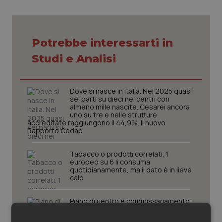
Piemonte
HIV
Potrebbe interessarti in
Provincia Autonoma di Bolzano
Infezioni & Febbre
Studi e Analisi
Provincia Autonoma di Trento
Ipertensione & Scompenso
Dove si nasce in Italia. Nel 2025 quasi
Puglia
Malattie rare
sei parti su dieci nei centri con
almeno mille nascite. Cesarei ancora
uno su tre e nelle strutture
Sardegna
Malattia di Crohn & Rettocolite Ulcerosa
accreditate raggiungono il 44,9%. Il nuovo
Rapporto Cedap
Sicilia
Neuroscienze & patologie neurodegenerative
Tabacco o prodotti correlati. 1
europeo su 6 li consuma
quotidianamente, ma il dato è in lieve
Toscana
Obesità
calo
Umbria
Oftalmologia
Piano di rientro e commissariamento:
la Calabria delle competenze
inventate