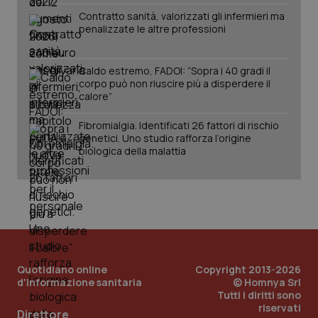
Contratto sanità, valorizzati gli infermieri ma
tracking-sites-ironfish-
www.quotidianosanita.it
4
penalizzate le altre professioni
session-id
settim
2 gior
Caldo estremo, FADOI: “Sopra i 40 gradi il
corpo può non riuscire più a disperdere il
calore”
_ga
1 anno
Google LLC
mes
.quotidianosanita.it
Fibromialgia. Identificati 26 fattori di rischio
genetici. Uno studio rafforza l’origine
biologica della malattia
Quotidiano online
Copyright 2013-2026
d'informazione sanitaria
© Homnya Srl
Tutti i diritti sono
riservati
Direttore