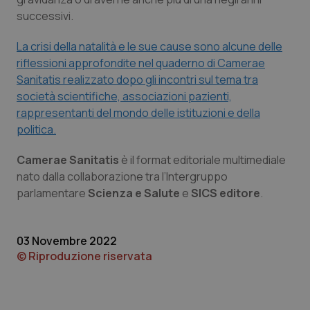
Calabria
Asma & BPCO
successivi.
Campania
Car-T
La crisi della natalità e le sue cause sono alcune delle
riflessioni approfondite nel quaderno di Camerae
Sanitatis realizzato dopo gli incontri sul tema tra
Emilia-Romagna
Colesterolo & coronaropatie
società scientifiche, associazioni pazienti,
rappresentanti del mondo delle istituzioni e della
Friuli Venezia Giulia
Dermatite Atopica
politica.
Lazio
Diabete & glucometri
Camerae Sanitatis
è il format editoriale multimediale
nato dalla collaborazione tra l’Intergruppo
Liguria
Disturbi dell’umore
parlamentare
Scienza e Salute
e
SICS editore
.
Lombardia
Dolore
03 Novembre 2022
© Riproduzione riservata
Marche
Donna & Salute
Molise
Epatiti