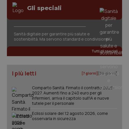
Gli speciali
Sanità digitale per garantire più salute e
CookieScriptConsent
5 mesi
CookieScript
settim
www.quotidianosanita.it
sostenibilità. Ma servono standard e condivisione
Tutti gli speciali
I più letti
[7 giorni]
[30 giorni]
Comparto Sanità. Firmato il contratto 2025-
2027. Aumenti fino a 240 euro per gli
infermieri, arriva il capitolo sull'IA e nuove
tutele per il personale
tracking-sites-ironfish-
www.quotidianosanita.it
4
tracking-enable
settim
Eclissi solare del 12 agosto 2026, come
2 gior
osservarla in sicurezza