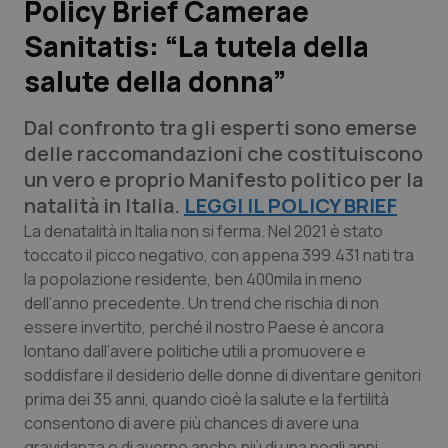
Policy Brief Camerae
Sanitatis: “La tutela della
Scienza e Farmaci
salute della donna”
Studi e Analisi
Dal confronto tra gli esperti sono emerse
Lettere al direttore
delle raccomandazioni che costituiscono
un vero e proprio Manifesto politico per la
Edizioni Regionali
natalità in Italia.
LEGGI IL POLICY BRIEF
La denatalità in Italia non si ferma. Nel 2021 è stato
QS Pro
toccato il picco negativo, con appena 399.431 nati tra
la popolazione residente, ben 400mila in meno
dell’anno precedente. Un trend che rischia di non
Professionisti Sanitari.AI
essere invertito, perché il nostro Paese è ancora
lontano dall’avere politiche utili a promuovere e
Abruzzo
QS Pro Gold
soddisfare il desiderio delle donne di diventare genitori
prima dei 35 anni, quando cioè la salute e la fertilità
QS Club
Newsletter
Basilicata
Artrite & artrosi
consentono di avere più chances di avere una
gravidanza o di averne anche più di una negli anni