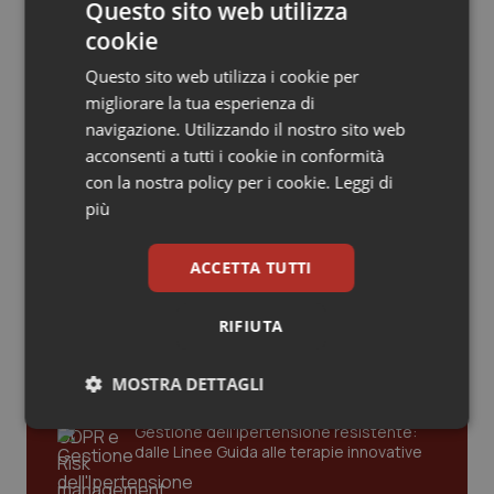
Valle D’Aosta
Oncodermatologia
Questo sito web utilizza
cookie
Veneto
Oncoematologia
Medici e farmacisti, pausa estiva per
Questo sito web utilizza i cookie per
uno su due. Ma il lavoro non va in
vacanza: tra reperibilità e messaggi
migliorare la tua esperienza di
appena il 13% stacca davvero
Oncologia & Nutrizione
navigazione. Utilizzando il nostro sito web
acconsenti a tutti i cookie in conformità
Psoriasi & pelle
con la nostra policy per i cookie.
Leggi di
più
Quotidiano Cardiologia
Ultime analisi e review da QS Pro
Gold
ACCETTA TUTTI
Quotidiano Chirurgia
Cloud sanitario: infrastrutture,
RIFIUTA
Quotidiano Oncologia
compliance, GDPR e Risk management
MOSTRA DETTAGLI
Quotidiano Pediatria
Necessari
Statistici
Marketing
Gestione dell'Ipertensione resistente:
dalle Linee Guida alle terapie innovative
Rene & patologie urogenitali