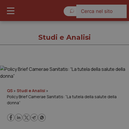
Giovedì 6 Agosto 2026
Studi e Analisi
Studi e Analisi
Cronache
QS
»
Studi e Analisi
»
Policy Brief Camerae Sanitatis: “La tutela della salute della
Governo e Parlamento
donna”
Regioni e Asl
Lavoro e Professioni