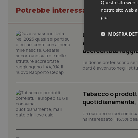
Questo sito web ut
Potrebbe interessarti in Studi e A
nostro sito web ac
più
Dove si nasce in It
MOSTRA DET
almeno mille nasci
accreditate raggiu
Neces
Le donne preferiscono sempre
parti è avvenuto negli istitut
Tabacco o prodotti
quotidianamente, ma
I cookie necessari con
e l'accesso alle aree 
Un europeo su sei continua
ha interessato il 16,5% dell
Nome
VISITOR_PRIVACY_