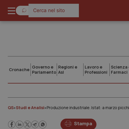
Governo e
Regioni e
Lavoro e
Scienza 
Cronache
Parlamento
Asl
Professioni
Farmaci
QS
»
Studi e Analisi
»
Produzione industriale. Istat: a marzo picch
Stampa