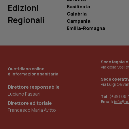
Edizioni
Basilicata
Calabria
Regionali
Campania
_ga_KM60CM4NPH
Emilia-Romagna
Nome
Nome
VISITOR_INFO1_LIV
Sede legale e
_ga_0VMQEQKQ1N
Via della Stell
Quotidiano online
d'informazione sanitaria
Sede operati
Via Luigi Galva
__Secure-YNID
Direttore responsabile
Luciano Fassari
Tel:
(+39) 06 
Email:
info@h
Direttore editoriale
Francesco Maria Avitto
YSC
__Secure-
ROLLOUT_TOKEN