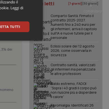
ilizzando il
I più letti
[7 giorni]
[30 giorni]
cookie.
Leggi di
Comparto Sanità. Firmato il
contratto 2025-2027.
Aumenti fino a 240 euro per
 con
ETTA TUTTI
gli infermieri, arriva il capitolo
sull'IA e nuove tutele per il
personale
keting
Eclissi solare del 12 agosto
1,3% dei
2026, come osservarla in
sicurezza
Contratto sanità, valorizzati
gli infermieri ma penalizzate
le altre professioni
Caldo estremo, FADOI:
igazione sulle pagine
“Sopra i 40 gradi il corpo può
kie.
 fenomeno
non riuscire più a disperdere
il calore”
er memorizzare le
Fibromialgia. Identificati 26
utente per la loro