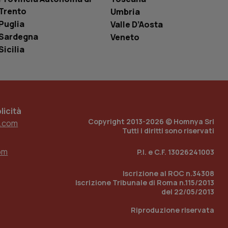
è un numero
Trento
Umbria
o in cui viene
r il sito, ma un
Puglia
Valle D’Aosta
tato di accesso per
Sardegna
Veneto
a Google Analytics
Sicilia
sione.
 tenere traccia
icità
i Youtube incorporati
tics per mantenere
Copyright 2013-2026 © Homnya Srl
.com
tore del sito web sta
ell'interfaccia di
Tutti i diritti sono riservati
om
 tenere traccia
P.I. e C.F. 13026241003
i Youtube incorporati
tore del sito web sta
ell'interfaccia di
Iscrizione al ROC n.34308
Iscrizione Tribunale di Roma n.115/2013
del 22/05/2013
 tenere traccia
Riproduzione riservata
r la gestione
one dell’esperienza