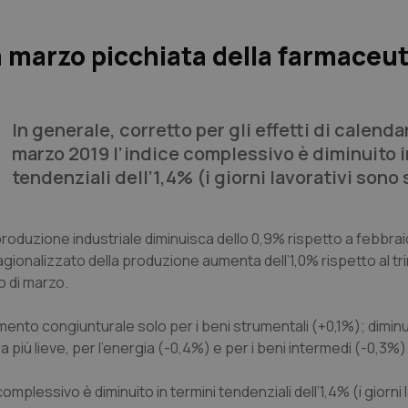
a marzo picchiata della farmaceut
In generale, corretto per gli effetti di calendar
marzo 2019 l’indice complessivo è diminuito i
tendenziali dell’1,4% (i giorni lavorativi sono s
produzione industriale diminuisca dello 0,9% rispetto a febbraio
stagionalizzato della produzione aumenta dell’1,0% rispetto al t
o di marzo.
nto congiunturale solo per i beni strumentali (+0,1%); diminuz
 più lieve, per l’energia (-0,4%) e per i beni intermedi (-0,3%)
complessivo è diminuito in termini tendenziali dell’1,4% (i giorni 