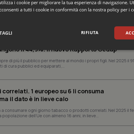
ilizza i cookie per migliorare la tua esperienza di navigazione. Ut
nalisi
consenti a tutti i cookie in conformità con la nostra policy per i 
alia. Nel 2025 quasi sei parti su dieci nei centri
RIFIUTA
TAGLI
ACC
te. Cesarei ancora uno su tre e nelle strutture
ngono il 44,9%. Il nuovo Rapporto Cedap
sari
Statistici
Mar
 di più il pubblico per mettere al mondo i propri figli. Nel 2025 il 9
i di cura pubblici ed equiparati,...
 correlati. 1 europeo su 6 li consuma
Necessari
Statistici
Marketing
 il dato è in lieve calo
tribuiscono a rendere fruibile il sito web abilitandone funzionalità di base quali la nav
protette del sito. Il sito web non è in grado di funzionare correttamente senza questi coo
 a consumare ogni giorno tabacco o prodotti correlati. Nel 2025 il
a popolazione dell’Ue con almeno 16 anni, in lieve...
Fornitore
/
Dominio
Scadenza
Descrizione
METADATA
5 mesi 4
Questo cookie viene utilizzato p
YouTube
settimane
scelte di consenso e privacy dell'
.youtube.com