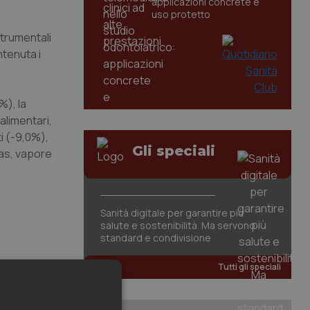
applicazioni concrete e
uso protetto
strumentali
ntenuta i
%), la
alimentari,
i (-9,0%),
Gli speciali
gas, vapore
Sanità digitale per garantire più
salute e sostenibilità. Ma servono
standard e condivisione
Tutti gli speciali