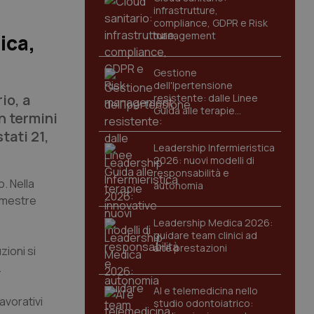
infrastrutture,
compliance, GDPR e Risk
management
ica,
Gestione
dell'Ipertensione
io, a
resistente: dalle Linee
Guida alle terapie
n termini
innovative
tati 21,
Leadership Infermieristica
2026: nuovi modelli di
responsabilità e
. Nella
autonomia
rimestre
Leadership Medica 2026:
guidare team clinici ad
alte prestazioni
ioni si
.
AI e telemedicina nello
lavorativi
studio odontoiatrico: