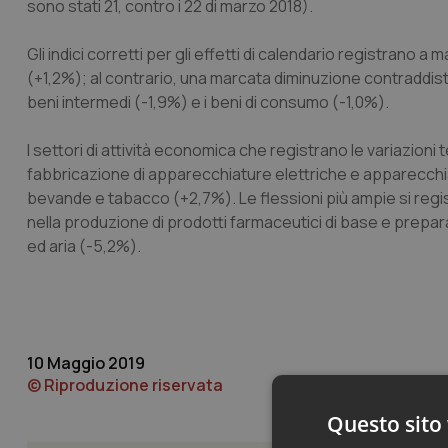
sono stati 21, contro i 22 di marzo 2018).
Gli indici corretti per gli effetti di calendario registran
(+1,2%); al contrario, una marcata diminuzione contraddist
beni intermedi (-1,9%) e i beni di consumo (-1,0%).
I settori di attività economica che registrano le variazioni t
fabbricazione di apparecchiature elettriche e apparecchia
bevande e tabacco (+2,7%). Le flessioni più ampie si regist
nella produzione di prodotti farmaceutici di base e prepara
ed aria (-5,2%).
10 Maggio 2019
© Riproduzione riservata
Questo sito 