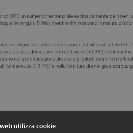
o a marzo 2019 un aumento tendenziale esclusivamente per i beni 
ingue l’energia (-5,9%), mentre diminuiscono in misura più co
endenziali positive più rilevanti sono le attività estrattive (+5,7
ture per uso domestico non elettriche (+3,3%) e le industrie 
rano nella fabbricazione di coke e prodotti petroliferi raffinat
ti farmaceutici (-6,7%) e nella fornitura di energia elettrica, 
web utilizza cookie