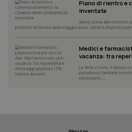
Piano di rientro e
inventate
Siamo ormai alle comiche ist
CookieScriptConse
politiche di tenuta della maggioranza, sembra disposto persi
Medici e farmacisti
tracking-sites-ironf
tracking-enable
vacanza: tra reper
tracking-sites-ironf
Le ferie ci sono. Il distac
session-id
paradosso familiare a molti
necessario,...
_ga
PHPSESSID
Abruzzo