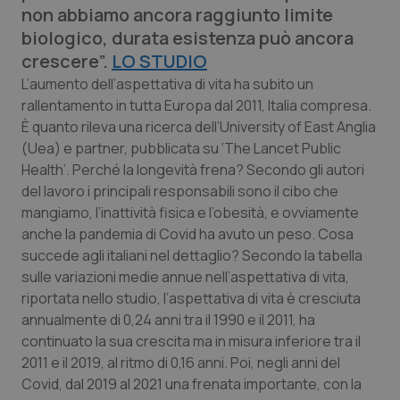
non abbiamo ancora raggiunto limite
Calabria
Asma & BPCO
biologico, durata esistenza può ancora
crescere”.
Campania
Car-T
LO STUDIO
L’aumento dell’aspettativa di vita ha subito un
rallentamento in tutta Europa dal 2011, Italia compresa.
Emilia-Romagna
Colesterolo & coronaropatie
È quanto rileva una ricerca dell’University of East Anglia
(Uea) e partner, pubblicata su ‘The Lancet Public
Friuli Venezia Giulia
Dermatite Atopica
Health’. Perché la longevità frena? Secondo gli autori
del lavoro i principali responsabili sono il cibo che
Lazio
Diabete & glucometri
mangiamo, l’inattività fisica e l’obesità, e ovviamente
anche la pandemia di Covid ha avuto un peso. Cosa
Liguria
Disturbi dell’umore
succede agli italiani nel dettaglio? Secondo la tabella
sulle variazioni medie annue nell’aspettativa di vita,
Lombardia
Dolore
riportata nello studio, l’aspettativa di vita è cresciuta
annualmente di 0,24 anni tra il 1990 e il 2011, ha
Marche
Donna & Salute
continuato la sua crescita ma in misura inferiore tra il
2011 e il 2019, al ritmo di 0,16 anni. Poi, negli anni del
Covid, dal 2019 al 2021 una frenata importante, con la
Molise
Epatiti