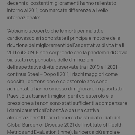
Valle D’Aosta
Oncodermatologia
decenni di costanti miglioramenti hanno rallentato
intorno al 2011, con marcate differenze a livello
Veneto
Oncoematologia
internazionale”.
“Abbiamo scoperto che le morti per malattie
Oncologia & Nutrizione
cardiovascolari sono state il principale motore della
riduzione dei miglioramenti dell’aspettativa di vita tra il
Psoriasi & pelle
2011 e il 2019. E non sorprende che la pandemia di Covid
sia stata responsabile delle diminuzioni
Quotidiano Cardiologia
dell’aspettativa di vita osservate tra il 2019 e il 2021 –
continua Steel – Dopo il 2011, i rischi maggiori come
Quotidiano Chirurgia
obesità, ipertensione e colesterolo alto sono
aumentati o hanno smesso di migliorare in quasi tutti i
Quotidiano Oncologia
Paesi. E trattamenti migliori per il colesterolo e la
pressione alta non sono stati sufficienti a compensare
i danni causati dall’obesità e da una cattiva
Quotidiano Pediatria
alimentazione”. Il team di ricerca ha studiato i dati del
Global Burden of Disease 2021 dell’Institute of Health
Rene & patologie urogenitali
Metrics and Evaluation (Ihme), la ricerca più ampia e