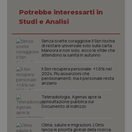
Potrebbe interessarti in
Studi e Analisi
Senza scelte coraggiose il Ssn rischia
di restare universale solo sulla carta.
Manovra e non solo, ecco le sfide che
attendono la sanità in autunno
Il Ssn recupera personale: +1,6% nel
2024. Più assunzioni che
pensionamenti, ma il personale resta
anziano
CookieScriptConsent
5 mesi
CookieScript
settim
www.quotidianosanita.it
Teleradiologia, Agenas apre la
consultazione pubblica sul
Documento di indirizzo
Clima, salute e migrazioni. L’Oms
lancia le priorità globali della ricerca: