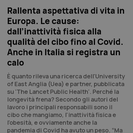
Rallenta aspettativa di vita in
Scienza e Farmaci
Europa. Le cause:
dall’inattività fisica alla
Studi e Analisi
qualità del cibo fino al Covid.
Lettere al direttore
Anche in Italia si registra un
Edizioni Regionali
calo
QS Pro
È quanto rileva una ricerca dell'University
of East Anglia (Uea) e partner, pubblicata
Professionisti Sanitari.AI
su 'The Lancet Public Health'. Perché la
longevità frena? Secondo gli autori del
lavoro i principali responsabili sono il
Abruzzo
QS Pro Gold
cibo che mangiamo, l'inattività fisica e
QS Club
Newsletter
l'obesità, e ovviamente anche la
Basilicata
Artrite & artrosi
pandemia di Covid ha avuto un peso. “Ma