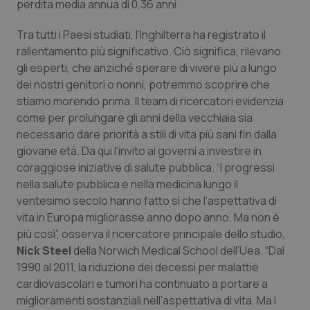
perdita media annua di 0,36 anni.
Piemonte
HIV
Tra tutti i Paesi studiati, l’Inghilterra ha registrato il
rallentamento più significativo. Ciò significa, rilevano
Provincia Autonoma di Bolzano
Infezioni & Febbre
gli esperti, che anziché sperare di vivere più a lungo
dei nostri genitori o nonni, potremmo scoprire che
Provincia Autonoma di Trento
Ipertensione & Scompenso
stiamo morendo prima. Il team di ricercatori evidenzia
come per prolungare gli anni della vecchiaia sia
Puglia
Malattie rare
necessario dare priorità a stili di vita più sani fin dalla
giovane età. Da qui l’invito ai governi a investire in
coraggiose iniziative di salute pubblica. “I progressi
Sardegna
Malattia di Crohn & Rettocolite Ulcerosa
nella salute pubblica e nella medicina lungo il
ventesimo secolo hanno fatto sì che l’aspettativa di
Sicilia
Neuroscienze & patologie neurodegenerative
vita in Europa migliorasse anno dopo anno. Ma non è
più così”, osserva il ricercatore principale dello studio,
Toscana
Obesità
Nick Steel
della Norwich Medical School dell’Uea. “Dal
1990 al 2011, la riduzione dei decessi per malattie
Umbria
Oftalmologia
cardiovascolari e tumori ha continuato a portare a
miglioramenti sostanziali nell’aspettativa di vita. Ma i