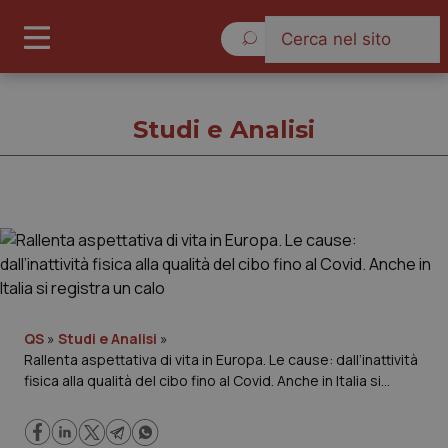
Lunedì 10 Agosto 2026
Studi e Analisi
Studi e Analisi
Cronache
Governo e Parlamento
QS
»
Studi e Analisi
»
Rallenta aspettativa di vita in Europa. Le cause: dall’inattività
fisica alla qualità del cibo fino al Covid. Anche in Italia si
Regioni e Asl
registra un calo
Lavoro e Professioni