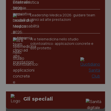
Leadership Medica 2026: guidare team
clinici ad alte prestazioni
AI e telemedicina nello studio
odontoiatrico: applicazioni concrete e
uso protetto
PHPSESSID
Sessio
PHP.net
Gli speciali
www.quotidianosanita.it