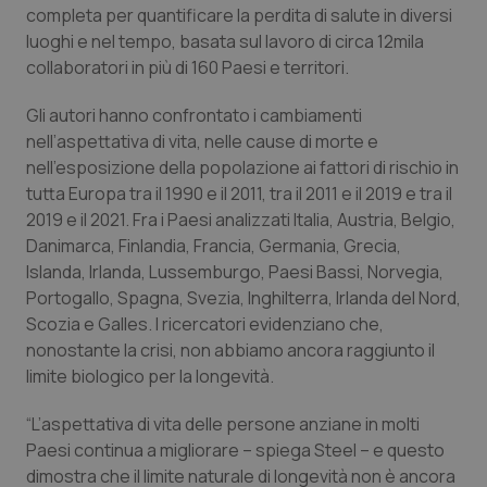
completa per quantificare la perdita di salute in diversi
Salute orale & impianti
luoghi e nel tempo, basata sul lavoro di circa 12mila
collaboratori in più di 160 Paesi e territori.
Sangue & coagulazione
Gli autori hanno confrontato i cambiamenti
Tiroide
nell’aspettativa di vita, nelle cause di morte e
nell’esposizione della popolazione ai fattori di rischio in
tutta Europa tra il 1990 e il 2011, tra il 2011 e il 2019 e tra il
Tumore al seno
2019 e il 2021. Fra i Paesi analizzati Italia, Austria, Belgio,
Danimarca, Finlandia, Francia, Germania, Grecia,
Tumore ovarico
Islanda, Irlanda, Lussemburgo, Paesi Bassi, Norvegia,
Portogallo, Spagna, Svezia, Inghilterra, Irlanda del Nord,
Tumori del Polmone & Testa Collo
Scozia e Galles. I ricercatori evidenziano che,
nonostante la crisi, non abbiamo ancora raggiunto il
Tumori gastrointestinali
limite biologico per la longevità.
Ulcera & Reflusso
“L’aspettativa di vita delle persone anziane in molti
Paesi continua a migliorare – spiega Steel – e questo
dimostra che il limite naturale di longevità non è ancora
Vaccini