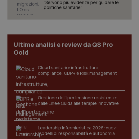
“Servono più evidenze per guidare le
politiche sanitarie”
tracking-sites-ironfish-
www.quotidianosanita.it
4
tracking-enable
settim
2 gior
Ultime analisi e review da QS Pro
Gold
tracking-sites-ironfish-
Cloud sanitario: infrastrutture,
www.quotidianosanita.it
4
session-id
settim
compliance, GDPR e Risk management
2 gior
Gestione dell'Ipertensione resistente:
_ga
1 anno
Google LLC
dalle Linee Guida alle terapie innovative
mes
.quotidianosanita.it
Leadership Infermieristica 2026: nuovi
modelli di responsabilità e autonomia