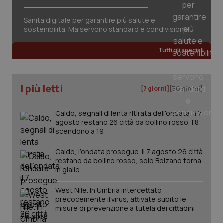
Sanità digitale per garantire più salute e
sostenibilità. Ma servono standard e condivisione
Tutti gli speciali
I più letti
[7 giorni]
[30 giorni]
Caldo, segnali di lenta ritirata dell'ondata: il 7
agosto restano 26 città da bollino rosso, l'8
scendono a 19
_ga_KM60CM4NPH
Caldo, l’ondata prosegue. Il 7 agosto 26 città
.quotidianosanita.it
1 anno
mes
restano da bollino rosso, solo Bolzano torna
in giallo
West Nile. In Umbria intercettato
precocemente il virus, attivate subito le
misure di prevenzione a tutela dei cittadini