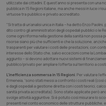
utilizzate dai cittadini. E quest’anno si presenta con una 
pubblica in 15 Regioni italiane, ma anche messi in luce i risul
virtuose tra pubblico e privato accreditato.
"Si tratta di un’analisi unica in Italia – ha detto Enzo Paol
dito contro gli amministratori degli ospedali pubblici o le
come ogni riforma nella gestione della sanità non possa p
risorse siano più che sufficienti e che la soluzione, anziché i
trasparenti per valutare i costi delle prestazioni, con contr
interesse dello Stato che, salvo eccezioni come la Lombardi
aggiunto – si devono adottare nuovi sistemi di finanziamen
pubblico/privato per ampliare l’offerta sul territorio a cos
L’inefficienza sommersa in 15 Regioni
. Per valutare l’ef
Ermeneia, “sono stati messi a confronto i costi reali (così
e dagli ospedali a gestione diretta con i costi teorici, calc
sanità privata accreditata). Sono state applicate però anch
svolge attività aggiuntive. Si è potuto così misurare lo scos
presenti nel conto economico delle strutture pubbliche, e i