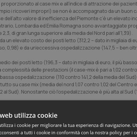
e proporzionato al
case mix
e all’indice di attrazione dei pazient
empio i ricoveri impropri) se non è accompagnato da un buon
c
e dell’alto valore di inefficienza del Piemonte c’è un elevato in
 contrario, Lombardia ed Emilia Romagna sono avvantaggiate pro
 2,3, di gran lunga superiore alla media del Nord pari all’1,39).
 da un elevato costo dei posti letto (312,2 – dato in migliaia di 
sso, 0,98) e da un’eccessiva ospedalizzazione (147,5 – ben olt
io dei posti letto (196,3 – dato in migliaia di euro, il più basso d
ta complessità delle prestazioni (il case-mix è pari a 1,02 contr
 bassa ospedalizzazione (110 contro 141,2 della media del Sud)
tutto su case mix (media del nord 1,07 contro 1,02 del Centro e
,52 al Sud). Nonostante ciò l’ospedalizzazione è più alta al Sud 
enario diventa a tinte fosche se si mettono a confronto le Regi
web utilizza cookie
tiva quota di inefficienza sommersa. Sono emersi dati preoccup
ilizza i cookie per migliorare la tua esperienza di navigazione. Ut
: Lazio (43% di inefficienza), Campania (42,4% di inefficienza) 
consenti a tutti i cookie in conformità con la nostra policy per i 
sti, le percentuali di inefficienza sono talmente elevate per cui