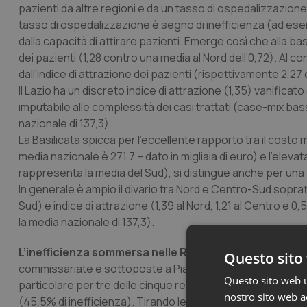
pazienti da altre regioni e da un tasso di ospedalizzazion
tasso di ospedalizzazione è segno di inefficienza (ad es
dalla capacità di attirare pazienti. Emerge così che alla bas
dei pazienti (1,28 contro una media al Nord dell’0,72). Al
dall’indice di attrazione dei pazienti (rispettivamente 2,27 e
Il Lazio ha un discreto indice di attrazione (1,35) vanificato
imputabile alle complessità dei casi trattati (case-mix ba
nazionale di 137,3).
La Basilicata spicca per l’eccellente rapporto tra il costo med
media nazionale è 271,7 – dato in migliaia di euro) e l’eleva
rappresenta la media del Sud), si distingue anche per una
In generale è ampio il divario tra Nord e Centro-Sud soprat
Sud) e indice di attrazione (1,39 al Nord, 1,21 al Centro e 0
la media nazionale di 137,3).
L’inefficienza sommersa nelle Regioni in deficit
. Lo sc
Questo sito 
commissariate e sottoposte a Piani di rientro, con la rela
Questo sito web ut
particolare per tre delle cinque realtà con i conti in rosso
nostro sito web ac
(45,5% di inefficienza). Tirando le somme, rilevano gli anali