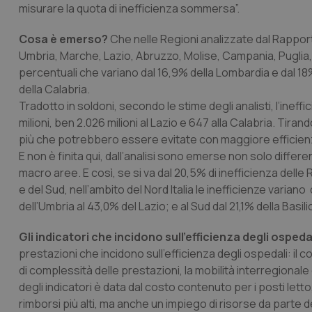
misurare la quota di inefficienza sommersa”.
Cosa è emerso?
Che nelle Regioni analizzate dal Rappo
Umbria, Marche, Lazio, Abruzzo, Molise, Campania, Puglia, 
percentuali che variano dal 16,9% della Lombardia e dal 18
della Calabria.
Tradotto in soldoni, secondo le stime degli analisti, l’ine
milioni, ben 2.026 milioni al Lazio e 647 alla Calabria. Tirand
più che potrebbero essere evitate con maggiore efficien
E non è finita qui, dall’analisi sono emerse non solo differ
macro aree. E così, se si va dal 20,5% di inefficienza dell
e del Sud, nell’ambito del Nord Italia le inefficienze varia
dell’Umbria al 43,0% del Lazio; e al Sud dal 21,1% della Basil
Gli indicatori che incidono sull’efficienza degli ospeda
prestazioni che incidono sull’efficienza degli ospedali: il c
di complessità delle prestazioni, la mobilità interregionale
degli indicatori è data dal costo contenuto per i posti le
rimborsi più alti, ma anche un impiego di risorse da parte d