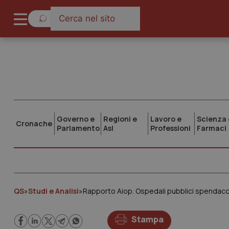
Governo e
Regioni e
Lavoro e
Scienza 
Cronache
Parlamento
Asl
Professioni
Farmaci
QS
»
Studi e Analisi
»
Rapporto Aiop. Ospedali pubblici spendaccion
Stampa