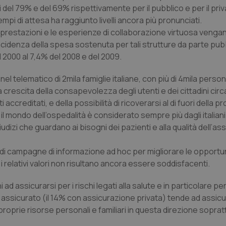
buon esempio è mantenere uno s
tti del 79% e del 69% rispettivamente per il pubblico e per il pri
un utente tra le pagine.
mpi di attesa ha raggiunto livelli ancora più pronunciati.
.quotidianosanita.it
1 anno 1
Questo cookie viene utilizzato d
mese
per mantenere lo stato della ses
le prestazioni e le esperienze di collaborazione virtuosa venga
’incidenza della spesa sostenuta per tali strutture da parte pub
 2000 al 7,4% del 2008 e del 2009.
Fornitore
Fornitore
/
/
Dominio
Scadenza
Descrizione
Scadenza
Descrizione
Dominio
el telematico di 2mila famiglie italiane, con più di 4mila perso
E
5 mesi 4
Questo cookie è impostato da Youtube per
Google LLC
crescita della consapevolezza degli utenti e dei cittadini circa
settimane
delle preferenze dell'utente per i video d
.youtube.com
.quotidianosanita.it
1 anno 1
Questo cookie viene utilizzato da Google Analy
nei siti; può anche determinare se il visita
mese
lo stato della sessione.
accreditati, e della possibilità di ricoverarsi al di fuori della pr
utilizzando la nuova o la vecchia versione d
Youtube.
 il mondo dell’ospedalità è considerato sempre più dagli italia
dizi che guardano ai bisogni dei pazienti e alla qualità dell’as
.youtube.com
5 mesi 4
Questo cookie è impostato da Youtube per
settimane
delle preferenze dell'utente per i video d
nei siti; può anche determinare se il visita
utilizzando la nuova o la vecchia versione d
e di campagne di informazione ad hoc per migliorare le opportuni
Youtube.
i relativi valori non risultano ancora essere soddisfacenti.
Sessione
Questo cookie è impostato da YouTube per
Google LLC
delle visualizzazioni dei video incorporati.
.youtube.com
i ad assicurarsi per i rischi legati alla salute e in particolare per 
.youtube.com
5 mesi 4
Questo cookie è impostato da YouTube pe
 assicurato (il 14% con assicurazione privata) tende ad assicu
settimane
dell'autenticazione e della personalizzazi
utente
 proprie risorse personali e familiari in questa direzione soprat
www.quotidianosanita.it
4
Questo cookie è impostato dall'applicazion