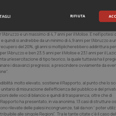
decisione sulla quota di inefficienza sommersa”.
mpi di rientro, il Rapporto ha messo nero su bianco alcune ipot
RIFIUTA
TAGLI
ACC
 Molise. Risultato? I tempi prospettati per il rientro dal defici
ia, se si riuscisse a recuperare al 100% l’inefficienza sommersa,
sari
Statistici
Mar
l’Abruzzo e un massimo di 4,7 anni per il Molise. E nell’ipotesi d
 quindi si andrebbe da un minimo di 4,9 anni per l’Abruzzo a 
 di recupero del 20%, gli anni si moltiplicherebbero addirittura pe
r l’Abruzzo e ben 23,5 anni per il Molise e 23,1 anni per il Lazi
ta un’esercitazione di tipo teorico, la quale tuttavia ha il pregi
nare i disavanzi pregressi, a prescindere ovviamente da eventu
Necessari
Statistici
Marketing
one".
tribuiscono a rendere fruibile il sito web abilitandone funzionalità di base quali la nav
endibilità molto elevato, sostiene il Rapporto, al punto che lo s
protette del sito. Il sito web non è in grado di funzionare correttamente senza questi coo
unitario di misurazione dell’efficienza del pubblico e del priva
Fornitore
/
Dominio
Scadenza
Descrizione
ni delle voci di bilancio e quindi di trasparenza, oltre che di
METADATA
5 mesi 4
Questo cookie viene utilizzato p
YouTube
l Rapporto ha presentato, in via anonima, 13 casi di strutture 
settimane
scelte di consenso e privacy dell'
.youtube.com
interazione con il sito. Registra i
sono rilevate delle palesi incongruenze, tali da non “ poter utiliz
del visitatore riguardo a varie pol
impostazioni sulla privacy, garan
tribuibile alle singole Regioni”. Tra le tante citate c’è il caso de
preferenze siano onorate nelle se