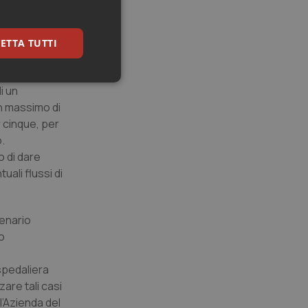
esi
ETTA TUTTI
t sono
 per
keting
i un
un massimo di
r cinque, per
o.
o di dare
ali flussi di
igazione sulle pagine
cenario
kie.
to
er memorizzare le
ospedaliera
utente per la loro
 dati sul consenso
zare tali casi
itiche e
tendo che le loro
ll’Azienda del
ssioni future.