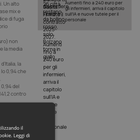
Aumenti fino a 240 euro per
i. Un alto
gli infermieri, arriva il capitolo
ase mix
e
sull'IA e nuove tutele per il
dice di fuga
personale
prio
euro) non
re la media
’Italia, la
o lo 0,94 che
.
 0,94 del
(141,2 contro
oni
anti in
ilizzando il
e Calabria
cookie.
Leggi di
 “se si vuole