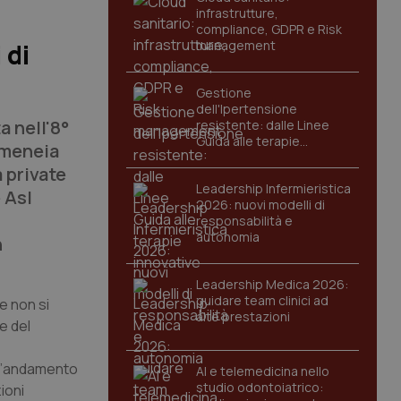
infrastrutture,
compliance, GDPR e Risk
management
 di
Gestione
dell'Ipertensione
a nell'8°
resistente: dalle Linee
Guida alle terapie
rmeneia
innovative
 private
Leadership Infermieristica
 Asl
2026: nuovi modelli di
responsabilità e
autonomia
n
Leadership Medica 2026:
guidare team clinici ad
e non si
alte prestazioni
e del
ll’andamento
AI e telemedicina nello
studio odontoiatrico:
ioni