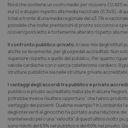
Nord che sostiene un costo medio per ricovero (12.825 eu
CookieScriptConse
euro) e doppio rispetto alla media nazionale (6.349); di qu
totali a fronte di una media regionale del 43,7% e nazional
possibile che molte prestazioni di pronto soccorso e spec
ricoveri/posti letto è fortemente alterato rispetto alla me
tracking-sites-ironf
tracking-enable
Il confronto pubblico-privato.
Il
case-mix
degli istituti
tracking-sites-ironf
anche se lievemente, per gli ospedali accreditati. Non solo, 
session-id
superiore rispetto a quello del pubblico. Per quanto riguarda
valvole cardiache con o senza cateterismo cardiaco, Bypa
_ga
strutture pubbliche sia nelle strutture private accreditat
I vantaggi degli accordi tra pubblico e privato accredi
pubblico e privato accreditato maturate in alcune Regioni
potrebbe invece risultare opportuno” che hanno prodotto ris
vantaggio dei pazienti. Qualche esempio? In Lombardia l’ac
PHPSESSID
degli interventi al ginocchio ha portato a una riduzione dei 
mantenendo però una “velocità” di quest’ultimo molto più pr
sono ridotti del 63% nel pubblico e del 69% nel privato. Que