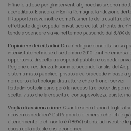
Infine le attese per gli interventi al ginocchio si sono rido
accreditato. E ancora, in Emilia Romagna, la riduzione dei te
_ga_KM60CM4NPH
Il Rapporto rileva inoltre come l’aumento della qualità del
effettuate dagli ospedali privati accreditati a fronte di un
tende a scendere via via nel tempo passando dall’8,4% del
Nome
Nome
L’opinione dei cittadini.
Da un’indagine condotta su un pan
VISITOR_INFO1_LIV
intervistate nel mese di settembre 2010, è infine emersa la 
_ga_0VMQEQKQ1N
opportunità di scelta tra ospedali pubblici e ospedali privati 
Regione di residenza. Insomma, secondo l’analisi dell’Aiop,
sistema misto pubblico-privato a cui si accede in base a giu
__Secure-YNID
non certo alla tipologia di strutture che offrono i servizi.
I cittadini sottolineano però la necessità di poter disporr
scelta, visto che la crescita di consapevolezza esiste, ma 
YSC
Voglia di assicurazione.
Quanto sono disponibili gli italian
__Secure-
ricoveri ospedalieri? Dal Rapporto è emerso che, chi è già
ROLLOUT_TOKEN
ulteriormente, e chi non lo è (l’86%) stenta ad investire le
tracking-sites-
causa della attuale crisi economica.