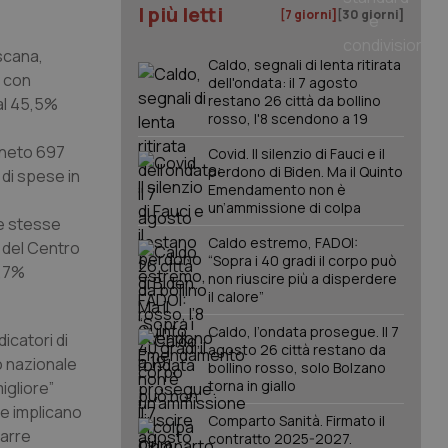
I più letti
[7 giorni]
[30 giorni]
scana,
Caldo, segnali di lenta ritirata
” con
dell'ondata: il 7 agosto
restano 26 città da bollino
 al 45,5%
rosso, l'8 scendono a 19
Veneto 697
Covid. Il silenzio di Fauci e il
perdono di Biden. Ma il Quinto
o di spese in
Emendamento non è
un’ammissione di colpa
le stesse
Caldo estremo, FADOI:
e del Centro
“Sopra i 40 gradi il corpo può
9,7%
non riuscire più a disperdere
il calore”
Caldo, l’ondata prosegue. Il 7
icatori di
agosto 26 città restano da
o nazionale
bollino rosso, solo Bolzano
torna in giallo
igliore”
se implicano
Comparto Sanità. Firmato il
rarre
contratto 2025-2027.