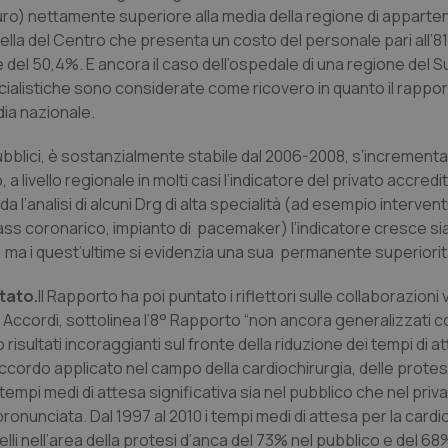
ro) nettamente superiore alla media della regione di appart
nt
5 mesi 3
Questo cookie viene utilizzato da
CookieScript
ella del Centro che presenta un costo del personale pari all’8
settimane
Script.com per ricordare le pref
www.quotidianosanita.it
sui cookie dei visitatori. È neces
e del 50,4%. E ancora il caso dell’ospedale di una regione del 
dei cookie di Cookie-Script.com 
correttamente.
ialistiche sono considerate come ricovero in quanto il rappo
dia nazionale.
ish-
www.quotidianosanita.it
4
Questo cookie è impostato dall'a
settimane
abilitare il sistema di tracking a
2 giorni
 pubblici, è sostanzialmente stabile dal 2006-2008, s’increment
ish-
www.quotidianosanita.it
4
Questo cookie è impostato dall'a
a livello regionale in molti casi l’indicatore del privato accredi
settimane
assegnare un identificatore generi
2 giorni
 l’analisi di alcuni Drg di alta specialità (ad esempio interventi
ss coronarico, impianto di pacemaker) l’indicatore cresce sia
1 anno 1
Questo nome di cookie è associa
Google LLC
mese
Universal Analytics, che è un a
.quotidianosanita.it
e, ma i quest’ultime si evidenzia una sua permanente superiorit
significativo del servizio di ana
utilizzato da Google. Questo cook
per distinguere utenti unici as
tato.
Il Rapporto ha poi puntato i riflettori sulle collaborazioni 
generato in modo casuale come i
cliente. È incluso in ogni richiest
. Accordi, sottolinea l’8° Rapporto “non ancora generalizzati 
sito e utilizzato per calcolare i dat
sessioni e campagne per i rapporti 
ultati incoraggianti sul fronte della riduzione dei tempi di a
cordo applicato nel campo della cardiochirurgia, delle protes
Sessione
Cookie generato da applicazioni 
PHP.net
linguaggio PHP. Si tratta di un id
www.quotidianosanita.it
tempi medi di attesa significativa sia nel pubblico che nel priva
generico utilizzato per mantenere 
sessione utente. Normalmente 
onunciata. Dal 1997 al 2010 i tempi medi di attesa per la cardio
generato in modo casuale, il mod
lli nell’area della protesi d’anca del 73% nel pubblico e del 68%
utilizzato può essere specifico pe