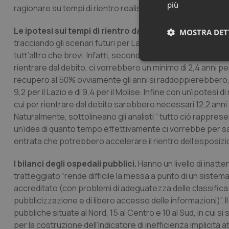
più
ragionare su tempi di rientro realistici bisogna agire con 
Le ipotesi sui tempi di rientro dal deficit.
Proprio sui te
MOSTRA DET
tracciando gli scenari futuri per Lazio, Campania, Abruzzo e
tutt’altro che brevi. Infatti, secondo gli analisti di Ermene
Neces
rientrare dal debito, ci vorrebbero un minimo di 2,4 anni per 
recupero al 50% ovviamente gli anni si raddoppierebbero, e
9,2 per il Lazio e di 9,4 per il Molise. Infine con un’ipotesi
cui per rientrare dal debito sarebbero necessari 12,2 anni pe
Naturalmente, sottolineano gli analisti “ tutto ciò rappresen
un’idea di quanto tempo effettivamente ci vorrebbe per sa
entrata che potrebbero accelerare il rientro dell’esposizi
I cookie necessari con
I bilanci degli ospedali pubblici.
Hanno un livello di inatt
e l'accesso alle aree 
tratteggiato “rende difficile la messa a punto di un sistema 
Nome
accreditato (con problemi di adeguatezza delle classificazio
VISITOR_PRIVACY_
pubblicizzazione e di libero accesso delle informazioni)”. I
pubbliche situate al Nord, 15 al Centro e 10 al Sud, in cui si 
per la costruzione dell’indicatore di inefficienza implicita at