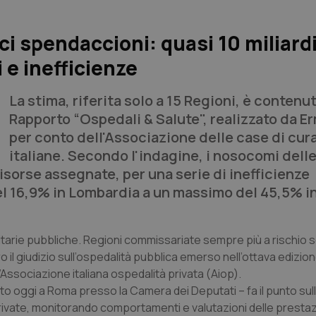
i spendaccioni: quasi 10 miliardi
 e inefficienze
La stima, riferita solo a 15 Regioni, è contenut
Rapporto “Ospedali & Salute", realizzato da E
per conto dell'Associazione delle case di cura
italiane. Secondo l'indagine, i nosocomi delle
isorse assegnate, per una serie di inefficienze
el 16,9% in Lombardia a un massimo del 45,5% i
anitarie pubbliche. Regioni commissariate sempre più a rischio s
il giudizio sull’ospedalità pubblica emerso nell’ottava edizion
ssociazione italiana ospedalità privata (Aiop).
ato oggi a Roma presso la Camera dei Deputati – fa il punto su
e private, monitorando comportamenti e valutazioni delle prestaz