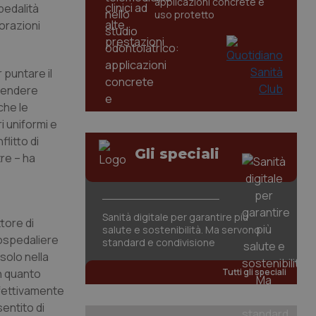
applicazioni concrete e
pedalità
uso protetto
borazioni
 puntare il
prendere
che le
ri uniformi e
flitto di
Gli speciali
tre – ha
Sanità digitale per garantire più
ttore di
salute e sostenibilità. Ma servono
 ospedaliere
standard e condivisione
 solo nella
in quanto
Tutti gli speciali
effettivamente
entito di