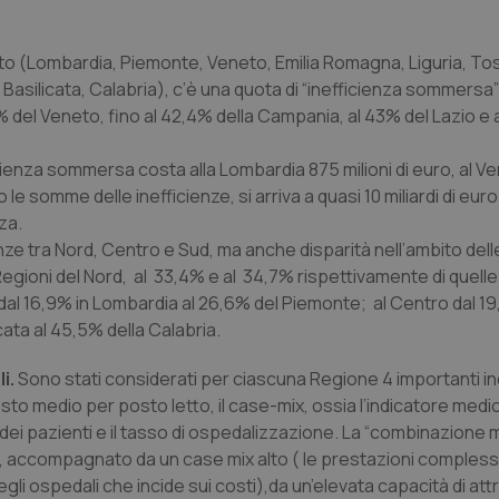
rto (Lombardia, Piemonte, Veneto, Emilia Romagna, Liguria, To
Basilicata, Calabria), c’è una quota di “inefficienza sommersa
% del Veneto, fino al 42,4% della Campania, al 43% del Lazio e
fficienza sommersa costa alla Lombardia 875 milioni di euro, al 
o le somme delle inefficienze, si arriva a quasi 10 miliardi di eur
za.
enze
tra Nord, Centro e Sud, ma anche disparità nell’ambito del
e Regioni del Nord, al 33,4% e al 34,7% rispettivamente di quell
no dal 16,9% in Lombardia al 26,6% del Piemonte; al Centro dal 1
icata al 45,5% della Calabria.
li.
Sono stati considerati per ciascuna Regione 4 importanti ind
osto medio per posto letto, il
case-mix
, ossia l’indicatore medi
 dei pazienti e il tasso di ospedalizzazione. La “combinazione m
tto, accompagnato da un case mix alto ( le prestazioni comples
egli ospedali che incide sui costi),da un’elevata capacità di att