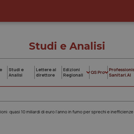
Studi e Analisi
e
Studi e
Lettere al
Edizioni
Professionis
QS Pro
Analisi
direttore
Regionali
Sanitari.AI
i: quasi 10 miliardi di euro l’anno in fumo per sprechi e inefficienze