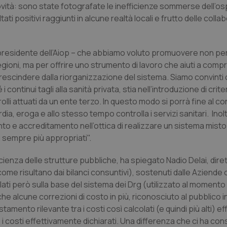
novità: sono state fotografate le inefficienze sommerse dell’os
tati positivi raggiunti in alcune realtà locali e frutto delle colla
ini, presidente dell’Aiop – che abbiamo voluto promuovere non per
 Regioni, ma per offrire uno strumento di lavoro che aiuti a com
rescindere dalla riorganizzazione del sistema. Siamo convinti 
 continui tagli alla sanità privata, stia nell’introduzione di crite
olli attuati da un ente terzo. In questo modo si porrà fine al con
a, eroga e allo stesso tempo controlla i servizi sanitari. Inol
to e accreditamento nell’ottica di realizzare un sistema misto
ti sempre più appropriati".
ficienza delle strutture pubbliche, ha spiegato Nadio Delai, dire
 come risultano dai bilanci consuntivi), sostenuti dalle Aziende
olati però sulla base del sistema dei Drg (utilizzato al momento
e alcune correzioni di costo in più, riconosciuto al pubblico 
tamento rilevante tra i costi così calcolati (e quindi più alti) 
 costi effettivamente dichiarati. Una differenza che ci ha cons