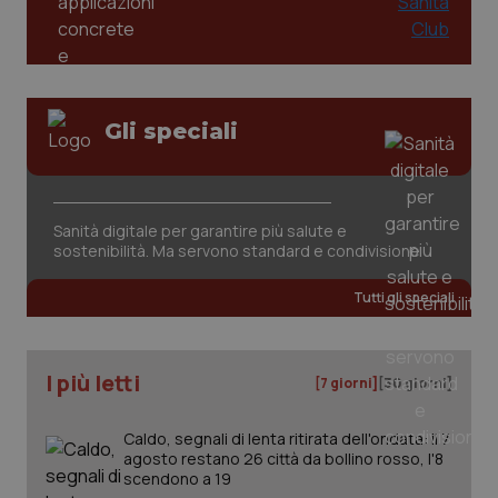
You
YSC
Sessione
Que
Google LLC
imp
.youtube.com
You
ten
vis
vid
Gli speciali
__Secure-
.youtube.com
5 mesi 4
Que
ROLLOUT_TOKEN
settimane
imp
You
ges
del
e d
Sanità digitale per garantire più salute e
per
sostenibilità. Ma servono standard e condivisione
del
ute
Tutti gli speciali
tracking-sites-
www.quotidianosanita.it
4
Que
ironfish-tracking-
settimane
imp
named-enable
2 giorni
dal
per 
sis
I più letti
sol
[7 giorni]
[30 giorni]
ute
ide
Wel
Caldo, segnali di lenta ritirata dell'ondata: il 7
agosto restano 26 città da bollino rosso, l'8
scendono a 19