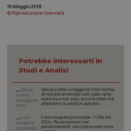
16 Maggio 2018
© Riproduzione riservata
Potrebbe interessarti in
Studi e Analisi
PHPSESSID
Sessio
PHP.net
www.quotidianosanita.it
Senza scelte coraggiose il Ssn rischia
di restare universale solo sulla carta.
Manovra e non solo, ecco le sfide che
attendono la sanità in autunno
Il Ssn recupera personale: +1,6% nel
2024. Più assunzioni che
pensionamenti, ma il personale resta