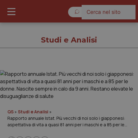
Venerdì 7 Agosto 2026
Studi e Analisi
Studi e Analisi
Cronache
Governo e Parlamento
QS
»
Studi e Analisi
»
Rapporto annuale Istat. Più vecchi di noi solo i giapponesi:
Regioni e Asl
aspettativa di vita a quasi 81 anni per i maschi e a 85 per le
donne. Nascite sempre in calo da 9 anni. Restano elevate le
Lavoro e Professioni
disuguaglianze di salute