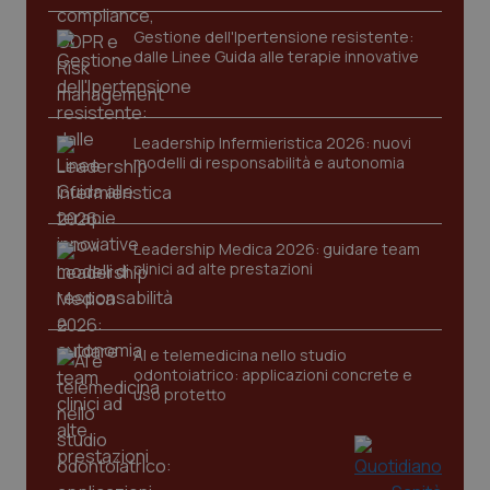
You
da Google
ten
Analytics
pre
Gestione dell'Ipertensione resistente:
per
del
dalle Linee Guida alle terapie innovative
mantener
vid
lo stato
inco
della
può
sessione.
det
vis
web
Leadership Infermieristica 2026: nuovi
uti
modelli di responsabilità e autonomia
nuo
ver
dell
You
Leadership Medica 2026: guidare team
__Secure-YNID
.youtube.com
5 mesi 4
Que
settimane
imp
clinici ad alte prestazioni
You
ten
pre
del
vid
AI e telemedicina nello studio
inco
può
odontoiatrico: applicazioni concrete e
det
uso protetto
vis
web
uti
nuo
ver
dell