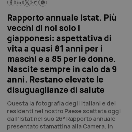
Scienza e Farmaci
Rapporto annuale Istat. Più
vecchi di noi solo i
Studi e Analisi
giapponesi: aspettativa di
Lettere al direttore
vita a quasi 81 anni per i
maschi e a 85 per le donne.
Edizioni Regionali
Nascite sempre in calo da 9
QS Pro
anni. Restano elevate le
disuguaglianze di salute
Professionisti Sanitari.AI
Questa la fotografia degli italiani e dei
Abruzzo
QS Pro Gold
residenti nel nostro Paese scattata oggi
dall’Istat nel suo 26° Rapporto annuale
QS Club
Newsletter
Basilicata
Artrite & artrosi
presentato stamattina alla Camera. In