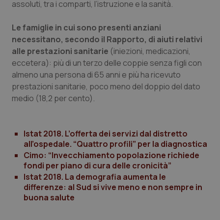
assoluti, tra i comparti, l’istruzione e la sanità.
Le famiglie in cui sono presenti anziani
necessitano, secondo il Rapporto, di aiuti relativi
tracking-sites-ironfish-
www.quotidianosanita.it
4
session-id
settim
alle prestazioni sanitarie
(iniezioni, medicazioni,
2 gior
eccetera): più di un terzo delle coppie senza figli con
almeno una persona di 65 anni e più ha ricevuto
prestazioni sanitarie, poco meno del doppio del dato
_ga
1 anno
Google LLC
medio (18,2 per cento).
mes
.quotidianosanita.it
Istat 2018. L’offerta dei servizi dal distretto
all’ospedale. “Quattro profili” per la diagnostica
Cimo: “Invecchiamento popolazione richiede
fondi per piano di cura delle cronicità”
Istat 2018. La demografia aumenta le
differenze: al Sud si vive meno e non sempre in
buona salute