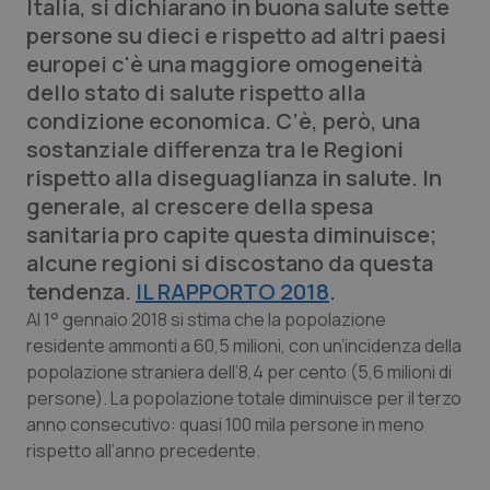
Italia, si dichiarano in buona salute sette
Calabria
Asma & BPCO
persone su dieci e rispetto ad altri paesi
europei c'è una maggiore omogeneità
Campania
Car-T
dello stato di salute rispetto alla
condizione economica. C’è, però, una
Emilia-Romagna
Colesterolo & coronaropatie
sostanziale differenza tra le Regioni
rispetto alla diseguaglianza in salute. In
Friuli Venezia Giulia
Dermatite Atopica
generale, al crescere della spesa
sanitaria pro capite questa diminuisce;
Lazio
Diabete & glucometri
alcune regioni si discostano da questa
tendenza.
IL RAPPORTO 2018
.
Liguria
Disturbi dell’umore
Al 1° gennaio 2018 si stima che la popolazione
residente ammonti a 60,5 milioni, con un’incidenza della
Lombardia
Dolore
popolazione straniera dell’8,4 per cento (5,6 milioni di
persone). La popolazione totale diminuisce per il terzo
Marche
Donna & Salute
anno consecutivo: quasi 100 mila persone in meno
rispetto all’anno precedente.
Molise
Epatiti