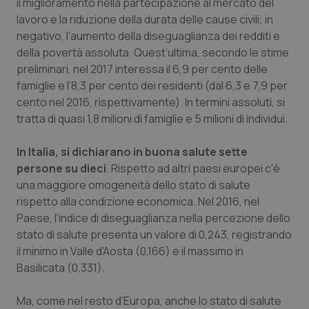
il miglioramento nella partecipazione al mercato del
Salute orale & impianti
lavoro e la riduzione della durata delle cause civili; in
negativo, l’aumento della diseguaglianza dei redditi e
Sangue & coagulazione
della povertà assoluta. Quest’ultima, secondo le stime
preliminari, nel 2017 interessa il 6,9 per cento delle
famiglie e l’8,3 per cento dei residenti (dal 6,3 e 7,9 per
Tiroide
cento nel 2016, rispettivamente). In termini assoluti, si
tratta di quasi 1,8 milioni di famiglie e 5 milioni di individui.
Tumore al seno
In Italia, si dichiarano in buona salute sette
Tumore ovarico
persone su dieci
. Rispetto ad altri paesi europei c'è
una maggiore omogeneità dello stato di salute
Tumori del Polmone & Testa Collo
rispetto alla condizione economica. Nel 2016, nel
Paese, l'indice di diseguaglianza nella percezione dello
Tumori gastrointestinali
stato di salute presenta un valore di 0,243, registrando
il minimo in Valle d'Aosta (0,166) e il massimo in
Ulcera & Reflusso
Basilicata (0,331).
Ma, come nel resto d’Europa, anche lo stato di salute
Vaccini