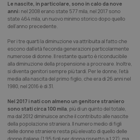
Le nascite, in particolare, sono in calo da nove
Piemonte
HIV
anni:
nel 2008 erano state 577 mila, nel 2017 sono
state 464 mila, un nuovo minimo storico dopo quello
dell’anno precedente.
Provincia Autonoma di Bolzano
Infezioni & Febbre
Per i tre quarti la diminuzione va attribuita al fatto che
Provincia Autonoma di Trento
Ipertensione & Scompenso
escono dall’età feconda generazioni particolarmente
numerose di donne. Il restante quarto è riconducibile
Puglia
Malattie rare
alla diminuzione della propensione a procreare. Inoltre,
si diventa genitori sempre più tardi. Per le donne, l’età
Sardegna
Malattia di Crohn & Rettocolite Ulcerosa
media alla nascita del primo figlio, che era di 26 anni nel
1980, nel 2016 è di 31.
Sicilia
Neuroscienze & patologie neurodegenerative
Nel 2017 i nati con almeno un genitore straniero
Toscana
Obesità
sono stati circa 100 mila
, più di un quinto del totale,
ma dal 2012 diminuisce anche il contributo alle nascite
della popolazione straniera. Il numero medio di figli
Umbria
Oftalmologia
delle donne straniere resta più elevato di quello delle
donne italiane (1,95 figli per donna rispetto a 1,27), ma