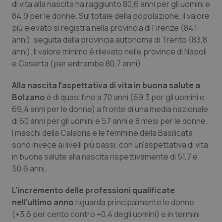
di vita alla nascita ha raggiunto 80,6 anni per gli uomini e
84,9 per le donne. Sul totale della popolazione, il valore
più elevato si registra nella provincia di Firenze (84,1
anni), seguita dalla provincia autonoma di Trento (83,8
anni). Il valore minimo è rilevato nelle province di Napoli
e Caserta (per entrambe 80,7 anni).
CookieScriptConsent
5 mesi
CookieScript
Alla nascita l'aspettativa di vita in buona salute a
settim
www.quotidianosanita.it
Bolzano
è di quasi fino a 70 anni (69,3 per gli uomini e
69,4 anni per le donne) a fronte di una media nazionale
di 60 anni per gli uomini e 57 anni e 8 mesi per le donne.
I maschi della Calabria e le femmine della Basilicata
sono invece ai livelli più bassi, con un'aspettativa di vita
in buona salute alla nascita rispettivamente di 51,7 e
50,6 anni.
L’incremento delle professioni qualificate
nell’ultimo anno
riguarda principalmente le donne
tracking-sites-ironfish-
www.quotidianosanita.it
4
(+3,6 per cento contro +0,4 degli uomini) e in termini
tracking-enable
settim
2 gior