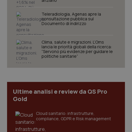
anziano
Teleradiologia, Agenas apre la
consultazione pubblica sul
Documento di indirizzo
Clima, salute e migrazioni. L’Oms
lancia le priorità globali della ricerca:
_ga_KM60CM4NPH
.quotidianosanita.it
1 anno
“Servono più evidenze per guidare le
mes
politiche sanitarie”
Ultime analisi e review da QS Pro
Gold
Fornitore
/
Nome
Scadenza
Descrizion
Dominio
Cloud sanitario: infrastrutture,
Nome
Fornitore
/
Dominio
Scadenza
Des
compliance, GDPR e Risk management
_ga_0VMQEQKQ1N
.quotidianosanita.it
1 anno 1
Questo
mese
cookie
VISITOR_INFO1_LIVE
5 mesi 4
Que
Google LLC
viene
settimane
imp
.youtube.com
utilizzato