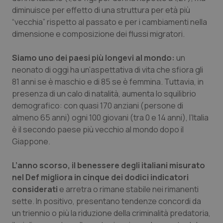
Valle D’Aosta
Oncodermatologia
diminuisce per effetto di una struttura per età più
“vecchia” rispetto al passato e per i cambiamenti nella
Veneto
Oncoematologia
dimensione e composizione dei flussi migratori.
Oncologia & Nutrizione
Siamo uno dei paesi più longevi al mondo:
un
neonato di oggi ha un’aspettativa di vita che sfiora gli
Psoriasi & pelle
81 anni se è maschio e di 85 se è femmina. Tuttavia, in
presenza di un calo di natalità, aumenta lo squilibrio
Quotidiano Cardiologia
demografico: con quasi 170 anziani (persone di
almeno 65 anni) ogni 100 giovani (tra 0 e 14 anni), l’Italia
è il secondo paese più vecchio al mondo dopo il
Quotidiano Chirurgia
Giappone.
Quotidiano Oncologia
L’anno scorso, il benessere degli italiani misurato
nel Def migliora in cinque dei dodici indicatori
Quotidiano Pediatria
considerati
e arretra o rimane stabile nei rimanenti
sette. In positivo, presentano tendenze concordi da
Rene & patologie urogenitali
un triennio o più la riduzione della criminalità predatoria,