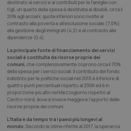
destinato ai servizi e ai contributi per le famiglie con
figli, un quarto della spesa è destinata ai disabili, circa il
20% agli anziani; quote inferiori sono rivolte al
contrasto alla povertà e all'esclusione sociale (7,0%),
alla gestione degli immigrati (4,2) e al contrasto alle
dipendenze (0,4).
Necessari
Statistici
Marketing
I cookie necessari contribuiscono a rendere fruibile il
La principale fonte di finanziamento dei servizi
sito web abilitandone funzionalità di base quali la
sociali è costituita da risorse proprie dei
navigazione sulle pagine e l'accesso alle aree
protette del sito. Il sito web non è in grado di
comuni,
che complessivamente coprono circa il 70%
funzionare correttamente senza questi cookie.
della spesa per i servizi sociali. Il contributo del fondo
Nome
Fornitore
/
Dominio
Scaden
indistinto per le politiche sociali nel 2015 è inferiore di
VISITOR_PRIVACY_METADATA
5 mesi
quattro punti percentuali rispetto al 2006 ed è in
YouTube
settim
.youtube.com
proporzione più alto nel Mezzogiorno rispetto al
Centro-nord, dove è invece maggiore l'apporto delle
risorse proprie dei comuni.
L'Italia è da tempo tra i paesi più longevi al
mondo.
Secondo le stime riferite al 2017, la speranza